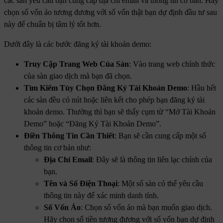
các sàn yêu cầu bạn cung cấp địa chỉ email và thông tin cơ bản. Hãy
chọn số vốn ảo tương đương với số vốn thật bạn dự định đầu tư sau
này để chuẩn bị tâm lý tốt hơn.
Dưới đây là các bước đăng ký tài khoản demo:
Truy Cập Trang Web Của Sàn
: Vào trang web chính thức
của sàn giao dịch mà bạn đã chọn.
Tìm Kiếm Tùy Chọn Đăng Ký Tài Khoản Demo
: Hầu hết
các sàn đều có nút hoặc liên kết cho phép bạn đăng ký tài
khoản demo. Thường thì bạn sẽ thấy cụm từ “Mở Tài Khoản
Demo” hoặc “Đăng Ký Tài Khoản Demo”.
Điền Thông Tin Cần Thiết
: Bạn sẽ cần cung cấp một số
thông tin cơ bản như:
Địa Chỉ Email
: Đây sẽ là thông tin liên lạc chính của
bạn.
Tên và Số Điện Thoại
: Một số sàn có thể yêu cầu
thông tin này để xác minh danh tính.
Số Vốn Ảo
: Chọn số vốn ảo mà bạn muốn giao dịch.
Hãy chọn số tiền tương đương với số vốn bạn dự định