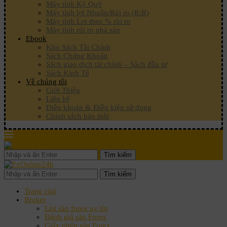
Máy tính Ký Quỹ
Máy tính lợi Nhuận/Rủi ro (R:R)
Máy tính Lot theo % rủi ro
Máy tính rủi ro phá sản
Ebook
Kho Sách Tài Chính
Sách Chứng Khoán
Sách giao dịch tài chính – Sách đầu tư
Sách Kinh Tế
Về chúng tôi
Giới Thiệu
Liên hệ
Điều khoản & Điều kiện sử dụng
Chính sách bảo mật
Tìm kiếm
Tìm kiếm
Trang chủ
Broker
List sàn forex uy tín
Đánh giá sàn Forex
Giấy phép sàn Forex