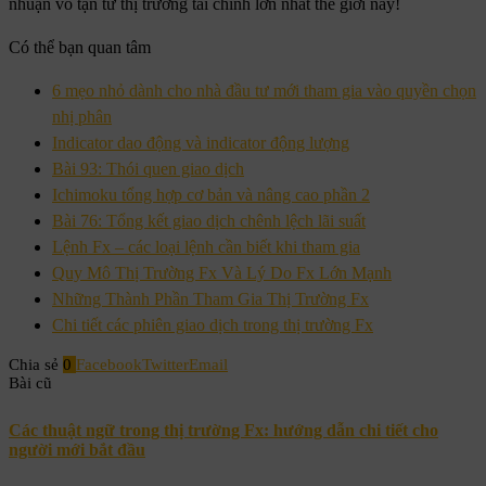
nhuận vô tận từ thị trường tài chính lớn nhất thế giới này!
Có thể bạn quan tâm
6 mẹo nhỏ dành cho nhà đầu tư mới tham gia vào quyền chọn
nhị phân
Indicator dao động và indicator động lượng
Bài 93: Thói quen giao dịch
Ichimoku tổng hợp cơ bản và nâng cao phần 2
Bài 76: Tổng kết giao dịch chênh lệch lãi suất
Lệnh Fx – các loại lệnh cần biết khi tham gia
Quy Mô Thị Trường Fx Và Lý Do Fx Lớn Mạnh
Những Thành Phần Tham Gia Thị Trường Fx
Chi tiết các phiên giao dịch trong thị trường Fx
Chia sẻ
0
Facebook
Twitter
Email
Bài cũ
Các thuật ngữ trong thị trường Fx: hướng dẫn chi tiết cho
người mới bắt đầu