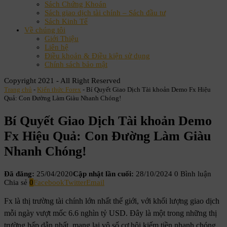
Sách Chứng Khoán
Sách giao dịch tài chính – Sách đầu tư
Sách Kinh Tế
Về chúng tôi
Giới Thiệu
Liên hệ
Điều khoản & Điều kiện sử dụng
Chính sách bảo mật
Copyright 2021 - All Right Reserved
Trang chủ
-
Kiến thức Forex
-
Bí Quyết Giao Dịch Tài khoản Demo Fx Hiệu
Quả: Con Đường Làm Giàu Nhanh Chóng!
Bí Quyết Giao Dịch Tài khoản Demo
Fx Hiệu Quả: Con Đường Làm Giàu
Nhanh Chóng!
Đã đăng:
25/04/2020
Cập nhật lần cuối:
28/10/2024
0 Bình luận
Chia sẻ
0
Facebook
Twitter
Email
Fx là thị trường tài chính lớn nhất thế giới, với khối lượng giao dịch
mỗi ngày vượt mốc 6.6 nghìn tỷ USD. Đây là một trong những thị
trường hấp dẫn nhất, mang lại vô số cơ hội kiếm tiền nhanh chóng.