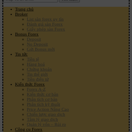
Trang chủ
Broker
List sàn forex uy tín
Đánh giá sàn Forex
Giấy phép sàn Forex
Bonus Forex
Deposit
No Deposit
Gửi Bonus mới
Tin tức
Tiền tệ
Hàng hoá
Chứng khoán
Tin thế giới
Tiền điện tử
Kiến thức Forex
Forex A-Z
Kiến thức cơ bản
Phân tích cơ bản
Phân tích kỹ thuật
Price Action Nâng Cao
Chiến lược giao dịch
Tâm lý giao dịch
Quản lý vốn – Rủi ro
Công cụ Forex