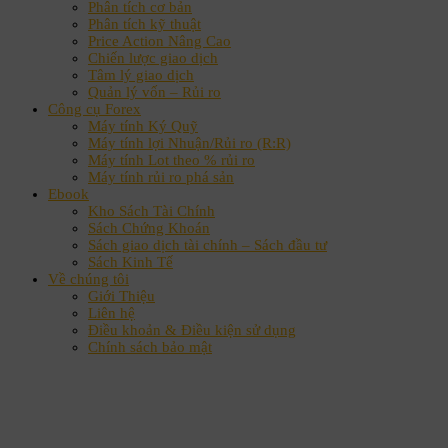
Phân tích cơ bản
Phân tích kỹ thuật
Price Action Nâng Cao
Chiến lược giao dịch
Tâm lý giao dịch
Quản lý vốn – Rủi ro
Công cụ Forex
Máy tính Ký Quỹ
Máy tính lợi Nhuận/Rủi ro (R:R)
Máy tính Lot theo % rủi ro
Máy tính rủi ro phá sản
Ebook
Kho Sách Tài Chính
Sách Chứng Khoán
Sách giao dịch tài chính – Sách đầu tư
Sách Kinh Tế
Về chúng tôi
Giới Thiệu
Liên hệ
Điều khoản & Điều kiện sử dụng
Chính sách bảo mật