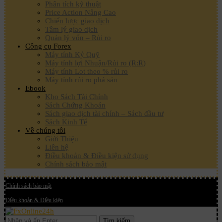
Phân tích kỹ thuật
Price Action Nâng Cao
Chiến lược giao dịch
Tâm lý giao dịch
Quản lý vốn – Rủi ro
Công cụ Forex
Máy tính Ký Quỹ
Máy tính lợi Nhuận/Rủi ro (R:R)
Máy tính Lot theo % rủi ro
Máy tính rủi ro phá sản
Ebook
Kho Sách Tài Chính
Sách Chứng Khoán
Sách giao dịch tài chính – Sách đầu tư
Sách Kinh Tế
Về chúng tôi
Giới Thiệu
Liên hệ
Điều khoản & Điều kiện sử dụng
Chính sách bảo mật
Chính sách bảo mật
Điều khoản & Điều kiện
Tìm kiếm