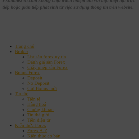
Fxonline24h.com không chịu trách nhiệm đối với mọi thiệt hại trực
tiếp hoặc gián tiếp phát sinh từ việc sử dụng thông tin trên website.
Trang chủ
Broker
List sàn forex uy tín
Đánh giá sàn Forex
Giấy phép sàn Forex
Bonus Forex
Deposit
No Deposit
Gửi Bonus mới
Tin tức
Tiền tệ
Hàng hoá
Chứng khoán
Tin thế giới
Tiền điện tử
Kiến thức Forex
Forex A-Z
Kiến thức cơ bản