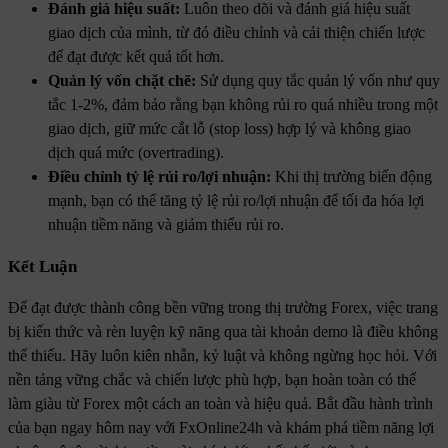
Đánh giá hiệu suất:
Luôn theo dõi và đánh giá hiệu suất
giao dịch của mình, từ đó điều chỉnh và cải thiện chiến lược
để đạt được kết quả tốt hơn.
Quản lý vốn chặt chẽ:
Sử dụng quy tắc quản lý vốn như quy
tắc 1-2%, đảm bảo rằng bạn không rủi ro quá nhiều trong một
giao dịch, giữ mức cắt lỗ (stop loss) hợp lý và không giao
dịch quá mức (overtrading).
Điều chỉnh tỷ lệ rủi ro/lợi nhuận:
Khi thị trường biến động
mạnh, bạn có thể tăng tỷ lệ rủi ro/lợi nhuận để tối đa hóa lợi
nhuận tiềm năng và giảm thiểu rủi ro.
Kết Luận
Để đạt được thành công bền vững trong thị trường Forex, việc trang
bị kiến thức và rèn luyện kỹ năng qua tài khoản demo là điều không
thể thiếu. Hãy luôn kiên nhẫn, kỷ luật và không ngừng học hỏi. Với
nền tảng vững chắc và chiến lược phù hợp, bạn hoàn toàn có thể
làm giàu từ Forex một cách an toàn và hiệu quả. Bắt đầu hành trình
của bạn ngay hôm nay với FxOnline24h và khám phá tiềm năng lợi