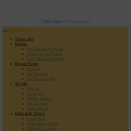
Ticker Tape
bởi TradingView
Trang chủ
Broker
List sàn forex uy tín
Đánh giá sàn Forex
Giấy phép sàn Forex
Bonus Forex
Deposit
No Deposit
Gửi Bonus mới
Tin tức
Tiền tệ
Hàng hoá
Chứng khoán
Tin thế giới
Tiền điện tử
Kiến thức Forex
Forex A-Z
Kiến thức cơ bản
Phân tích cơ bản