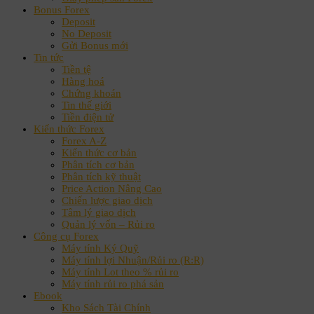
Bonus Forex
Deposit
No Deposit
Gửi Bonus mới
Tin tức
Tiền tệ
Hàng hoá
Chứng khoán
Tin thế giới
Tiền điện tử
Kiến thức Forex
Forex A-Z
Kiến thức cơ bản
Phân tích cơ bản
Phân tích kỹ thuật
Price Action Nâng Cao
Chiến lược giao dịch
Tâm lý giao dịch
Quản lý vốn – Rủi ro
Công cụ Forex
Máy tính Ký Quỹ
Máy tính lợi Nhuận/Rủi ro (R:R)
Máy tính Lot theo % rủi ro
Máy tính rủi ro phá sản
Ebook
Kho Sách Tài Chính