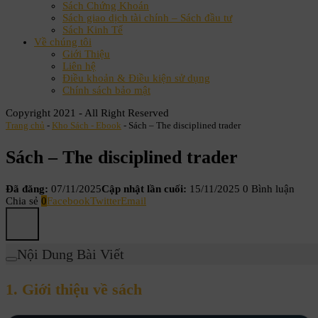
Sách Chứng Khoán
Sách giao dịch tài chính – Sách đầu tư
Sách Kinh Tế
Về chúng tôi
Giới Thiệu
Liên hệ
Điều khoản & Điều kiện sử dụng
Chính sách bảo mật
Copyright 2021 - All Right Reserved
Trang chủ
-
Kho Sách - Ebook
-
Sách – The disciplined trader
Sách – The disciplined trader
Đã đăng:
07/11/2025
Cập nhật lần cuối:
15/11/2025
0 Bình luận
Chia sẻ
0
Facebook
Twitter
Email
Nội Dung Bài Viết
1. Giới thiệu về sách