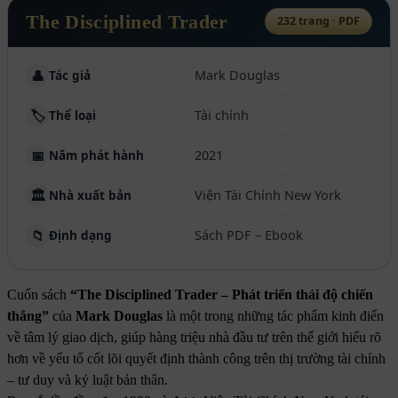
The Disciplined Trader
232 trang · PDF
Mark Douglas
👤
Tác giả
Tài chính
🏷️
Thể loại
2021
📅
Năm phát hành
Viện Tài Chính New York
🏛️
Nhà xuất bản
Sách PDF – Ebook
📁
Định dạng
Cuốn sách
“The Disciplined Trader – Phát triển thái độ chiến
thắng”
của
Mark Douglas
là một trong những tác phẩm kinh điển
về tâm lý giao dịch, giúp hàng triệu nhà đầu tư trên thế giới hiểu rõ
hơn về yếu tố cốt lõi quyết định thành công trên thị trường tài chính
– tư duy và kỷ luật bản thân.