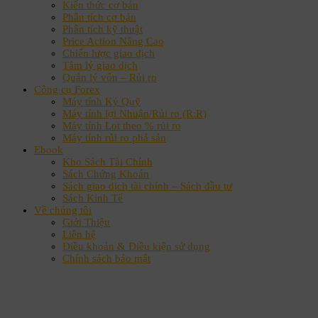
Kiến thức cơ bản
Phân tích cơ bản
Phân tích kỹ thuật
Price Action Nâng Cao
Chiến lược giao dịch
Tâm lý giao dịch
Quản lý vốn – Rủi ro
Công cụ Forex
Máy tính Ký Quỹ
Máy tính lợi Nhuận/Rủi ro (R:R)
Máy tính Lot theo % rủi ro
Máy tính rủi ro phá sản
Ebook
Kho Sách Tài Chính
Sách Chứng Khoán
Sách giao dịch tài chính – Sách đầu tư
Sách Kinh Tế
Về chúng tôi
Giới Thiệu
Liên hệ
Điều khoản & Điều kiện sử dụng
Chính sách bảo mật