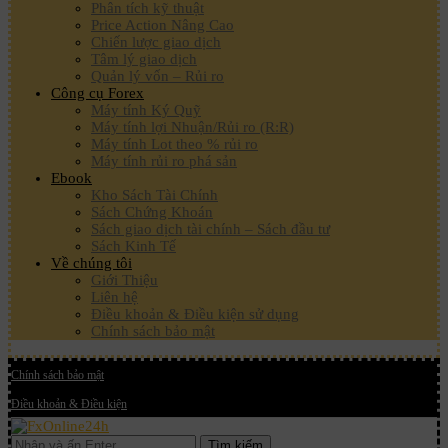
Phân tích kỹ thuật
Price Action Nâng Cao
Chiến lược giao dịch
Tâm lý giao dịch
Quản lý vốn – Rủi ro
Công cụ Forex
Máy tính Ký Quỹ
Máy tính lợi Nhuận/Rủi ro (R:R)
Máy tính Lot theo % rủi ro
Máy tính rủi ro phá sản
Ebook
Kho Sách Tài Chính
Sách Chứng Khoán
Sách giao dịch tài chính – Sách đầu tư
Sách Kinh Tế
Về chúng tôi
Giới Thiệu
Liên hệ
Điều khoản & Điều kiện sử dụng
Chính sách bảo mật
Chính sách bảo mật
Điều khoản & Điều kiện
Tìm kiếm