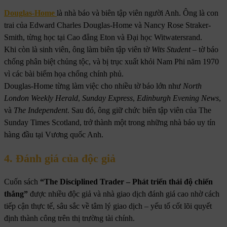
Douglas-Home
là nhà báo và biên tập viên người Anh. Ông là con
trai của Edward Charles Douglas-Home và Nancy Rose Straker-
Smith, từng học tại Cao đẳng Eton và Đại học Witwatersrand.
Khi còn là sinh viên, ông làm biên tập viên tờ
Wits Student
– tờ báo
chống phân biệt chủng tộc, và bị trục xuất khỏi Nam Phi năm 1970
vì các bài biếm họa chống chính phủ.
Douglas-Home từng làm việc cho nhiều tờ báo lớn như
North
London Weekly Herald
,
Sunday Express
,
Edinburgh Evening News
,
và
The Independent
. Sau đó, ông giữ chức biên tập viên của The
Sunday Times Scotland, trở thành một trong những nhà báo uy tín
hàng đầu tại Vương quốc Anh.
4. Đánh giá của độc giả
Cuốn sách
“The Disciplined Trader – Phát triển thái độ chiến
thắng”
được nhiều độc giả và nhà giao dịch đánh giá cao nhờ cách
tiếp cận thực tế, sâu sắc về tâm lý giao dịch – yếu tố cốt lõi quyết
định thành công trên thị trường tài chính.