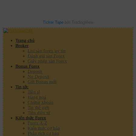
Ticker Tape
bởi TradingView
Trang chủ
Broker
List sàn forex uy tín
Đánh giá sàn Forex
Giấy phép sàn Forex
Bonus Forex
Deposit
No Deposit
Gửi Bonus mới
Tin tức
Tiền tệ
Hàng hoá
Chứng khoán
Tin thế giới
Tiền điện tử
Kiến thức Forex
Forex A-Z
Kiến thức cơ bản
Phân tích cơ bản