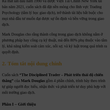
Ra mắt lần đầu năm 1990 và được Viện Tài Chính New York tái
bản năm 2021, cuốn sách đã đặt nền móng cho lĩnh vực Trading
Psychology (tâm lý học giao dịch), trở thành tài liệu bắt buộc cho
mọi nhà đầu tư muốn đạt được sự ổn định và bền vững trong giao
dịch.
Mark Douglas cho rằng thành công trong giao dịch không nằm ở
phương pháp hay công cụ kỹ thuật, mà đến 80% phụ thuộc vào tâm
lý, khả năng kiểm soát cảm xúc, nỗi sợ, và kỷ luật trong quá trình ra
quyết định.
2. Tóm tắt nội dung chính
Cuốn sách
“The Disciplined Trader – Phát triển thái độ chiến
thắng”
của
Mark Douglas
gồm 4 phần chính, trình bày theo trình
tự giúp người đọc hiểu, nhận thức và phát triển tư duy phù hợp với
môi trường giao dịch.
Phần I – Giới thiệu