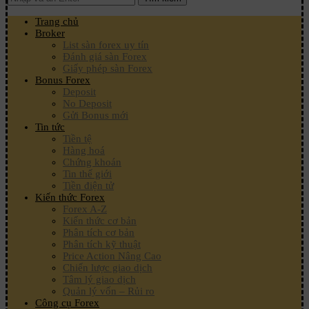
Trang chủ
Broker
List sàn forex uy tín
Đánh giá sàn Forex
Giấy phép sàn Forex
Bonus Forex
Deposit
No Deposit
Gửi Bonus mới
Tin tức
Tiền tệ
Hàng hoá
Chứng khoán
Tin thế giới
Tiền điện tử
Kiến thức Forex
Forex A-Z
Kiến thức cơ bản
Phân tích cơ bản
Phân tích kỹ thuật
Price Action Nâng Cao
Chiến lược giao dịch
Tâm lý giao dịch
Quản lý vốn – Rủi ro
Công cụ Forex