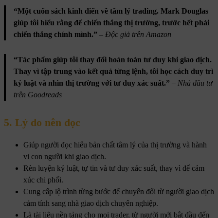
“Một cuốn sách kinh điển về tâm lý trading. Mark Douglas
giúp tôi hiểu rằng để chiến thắng thị trường, trước hết phải
chiến thắng chính mình.”
–
Độc giả trên Amazon
“Tác phẩm giúp tôi thay đổi hoàn toàn tư duy khi giao dịch.
Thay vì tập trung vào kết quả từng lệnh, tôi học cách duy trì
kỷ luật và nhìn thị trường với tư duy xác suất.”
–
Nhà đầu tư
trên Goodreads
5. Lý do nên đọc
Giúp người đọc hiểu bản chất tâm lý của thị trường và hành
vi con người khi giao dịch.
Rèn luyện kỷ luật, tự tin và tư duy xác suất, thay vì để cảm
xúc chi phối.
Cung cấp lộ trình từng bước để chuyển đổi từ người giao dịch
cảm tính sang nhà giao dịch chuyên nghiệp.
Là tài liệu nền tảng cho mọi trader, từ người mới bắt đầu đến