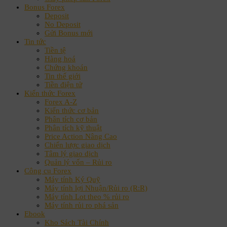
Bonus Forex
Deposit
No Deposit
Gửi Bonus mới
Tin tức
Tiền tệ
Hàng hoá
Chứng khoán
Tin thế giới
Tiền điện tử
Kiến thức Forex
Forex A-Z
Kiến thức cơ bản
Phân tích cơ bản
Phân tích kỹ thuật
Price Action Nâng Cao
Chiến lược giao dịch
Tâm lý giao dịch
Quản lý vốn – Rủi ro
Công cụ Forex
Máy tính Ký Quỹ
Máy tính lợi Nhuận/Rủi ro (R:R)
Máy tính Lot theo % rủi ro
Máy tính rủi ro phá sản
Ebook
Kho Sách Tài Chính