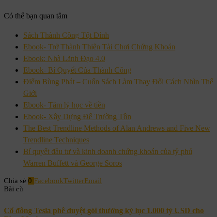
Có thể bạn quan tâm
Sách Thành Công Tột Đỉnh
Ebook- Trở Thành Thiên Tài Chơi Chứng Khoán
Ebook: Nhà Lãnh Đạo 4.0
Ebook- Bí Quyết Của Thành Công
Điểm Bùng Phát – Cuốn Sách Làm Thay Đổi Cách Nhìn Thế
Giới
Ebook- Tâm lý học về tiền
Ebook- Xây Dựng Để Trường Tồn
The Best Trendline Methods of Alan Andrews and Five New
Trendline Techniques
Bí quyết đầu tư và kinh doanh chứng khoán của tỷ phú
Warren Buffett và George Soros
Chia sẻ
0
Facebook
Twitter
Email
Bài cũ
Cổ đông Tesla phê duyệt gói thưởng kỷ lục 1.000 tỷ USD cho