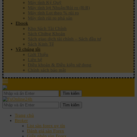
Máy tính Ký Quỹ
Máy tính lợi Nhuận/Rủi ro (R:R)
Máy tính Lot theo % rủi ro
Máy tính rủi ro phá sản
Ebook
Kho Sách Tài Chính
Sách Chứng Khoán
Sách giao dịch tài chính – Sách đầu tư
Sách Kinh Tế
Về chúng tôi
Giới Thiệu
Liên hệ
Điều khoản & Điều kiện sử dụng
Chính sách bảo mật
Tìm kiếm
Tìm kiếm
Trang chủ
Broker
List sàn forex uy tín
Đánh giá sàn Forex
Giấy phép sàn Forex