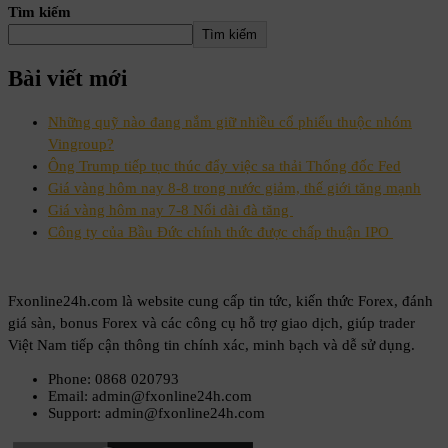
Tìm kiếm
Tìm kiếm
Bài viết mới
Những quỹ nào đang nắm giữ nhiều cổ phiếu thuộc nhóm
Vingroup?
Ông Trump tiếp tục thúc đẩy việc sa thải Thống đốc Fed
Giá vàng hôm nay 8-8 trong nước giảm, thế giới tăng mạnh
Giá vàng hôm nay 7-8 Nối dài đà tăng
Công ty của Bầu Đức chính thức được chấp thuận IPO
Fxonline24h.com là website cung cấp tin tức, kiến thức Forex, đánh
giá sàn, bonus Forex và các công cụ hỗ trợ giao dịch, giúp trader
Việt Nam tiếp cận thông tin chính xác, minh bạch và dễ sử dụng.
Phone: 0868 020793
Email: admin@fxonline24h.com
Support: admin@fxonline24h.com