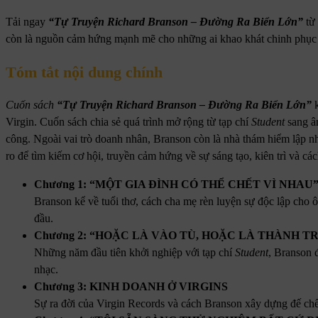
Tải ngay
“Tự Truyện Richard Branson – Đường Ra Biển Lớn”
từ
còn là nguồn cảm hứng mạnh mẽ cho những ai khao khát chinh phục t
Tóm tắt nội dung chính
Cuốn sách
“Tự Truyện Richard Branson – Đường Ra Biển Lớn”
k
Virgin. Cuốn sách chia sẻ quá trình mở rộng từ tạp chí
Student
sang âm
công. Ngoài vai trò doanh nhân, Branson còn là nhà thám hiểm lập nhi
ro để tìm kiếm cơ hội, truyền cảm hứng về sự sáng tạo, kiên trì và các
Chương 1: “MỘT GIA ĐÌNH CÓ THỂ CHẾT VÌ NHAU
Branson kể về tuổi thơ, cách cha mẹ rèn luyện sự độc lập cho ô
đầu.
Chương 2: “HOẶC LÀ VÀO TÙ, HOẶC LÀ THÀNH T
Những năm đầu tiên khởi nghiệp với tạp chí
Student
, Branson 
nhạc.
Chương 3: KINH DOANH Ở VIRGINS
Sự ra đời của Virgin Records và cách Branson xây dựng đế chế 