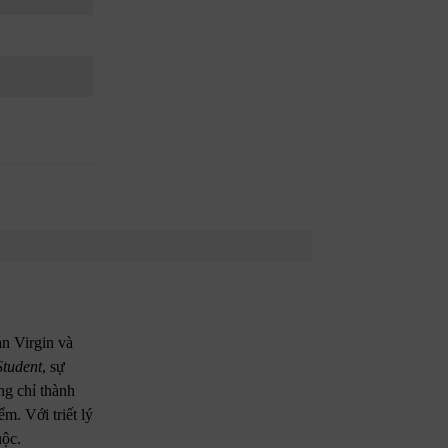
àn Virgin và
Student
, sự
ng chỉ thành
m. Với triết lý
uộc.