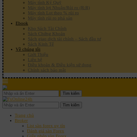
Máy tính Ký Quỹ
Máy tính lợi Nhuận/Rủi ro (R:R)
Máy tính Lot theo % rủi ro
Máy tính rủi ro phá sản
Ebook
Kho Sách Tài Chính
Sách Chứng Khoán
Sách giao dịch tài chính – Sách đầu tư
Sách Kinh Tế
Về chúng tôi
Giới Thiệu
Liên hệ
Điều khoản & Điều kiện sử dụng
Chính sách bảo mật
Tìm kiếm
Tìm kiếm
Trang chủ
Broker
List sàn forex uy tín
Đánh giá sàn Forex
Giấy phép sàn Forex