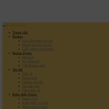
Trang chủ
Broker
List sàn forex uy tín
Đánh giá sàn Forex
Giấy phép sàn Forex
Bonus Forex
Deposit
No Deposit
Gửi Bonus mới
Tin tức
Tiền tệ
Hàng hoá
Chứng khoán
Tin thế giới
Tiền điện tử
Kiến thức Forex
Forex A-Z
Kiến thức cơ bản
Phân tích cơ bản