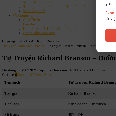
Sách Chứng Khoán
gia.
Sách giao dịch tài chính – Sách đầu tư
Sách Kinh Tế
Fxon
Về chúng tôi
từ vi
Giới Thiệu
Liên hệ
Điều khoản & Điều kiện sử dụng
Chính sách bảo mật
Copyright 2021 - All Right Reserved
Trang chủ
-
Kho Sách - Ebook
-
Tự Truyện Richard Branson – Đường Ra Biển Lớ
Tự Truyện Richard Branson – Đườn
Đã đăng:
06/02/2025
Cập nhật lần cuối:
16/11/2025
0 Bình luận
Chia sẻ
0
Facebook
Twitter
Email
Tên sách
Tự Truyện Richard Brans
Tác giả
Richard Branson
Thể loại
Kinh doanh, Tự truyện
Số trang
497 PDF