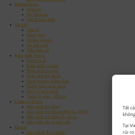
Bonus Forex
Deposit
No Deposit
Gửi Bonus mới
Tin tức
Tiền tệ
Hàng hoá
Chứng khoán
Tin thế giới
Tiền điện tử
Kiến thức Forex
Forex A-Z
Kiến thức cơ bản
Phân tích cơ bản
Phân tích kỹ thuật
Price Action Nâng Cao
Chiến lược giao dịch
Tâm lý giao dịch
Quản lý vốn – Rủi ro
Công cụ Forex
Máy tính Ký Quỹ
Tất c
Máy tính lợi Nhuận/Rủi ro (R:R)
không
Máy tính Lot theo % rủi ro
Máy tính rủi ro phá sản
Tại V
Ebook
rủi r
Kho Sách Tài Chính