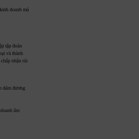
 kinh doanh mà
lập tập đoàn
bại và thành
 chấp nhận rủi
hần dám đương
h doanh âm