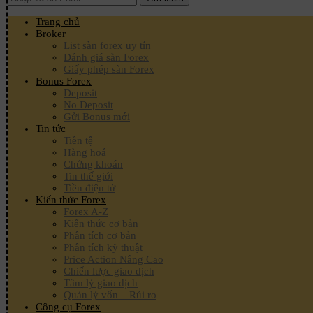
Trang chủ
Broker
List sàn forex uy tín
Đánh giá sàn Forex
Giấy phép sàn Forex
Bonus Forex
Deposit
No Deposit
Gửi Bonus mới
Tin tức
Tiền tệ
Hàng hoá
Chứng khoán
Tin thế giới
Tiền điện tử
Kiến thức Forex
Forex A-Z
Kiến thức cơ bản
Phân tích cơ bản
Phân tích kỹ thuật
Price Action Nâng Cao
Chiến lược giao dịch
Tâm lý giao dịch
Quản lý vốn – Rủi ro
Công cụ Forex