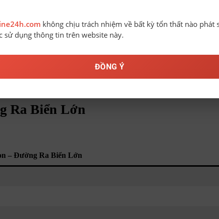
line24h.com
không chịu trách nhiệm về bất kỳ tổn thất nào phát 
ệc sử dụng thông tin trên website này.
ĐỒNG Ý
n
g Ra Biển Lớn
on – Đường Ra Biển Lớn