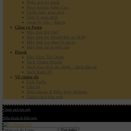
Phân tích kỹ thuật
Price Action Nâng Cao
Chiến lược giao dịch
Tâm lý giao dịch
Quản lý vốn – Rủi ro
Công cụ Forex
Máy tính Ký Quỹ
Máy tính lợi Nhuận/Rủi ro (R:R)
Máy tính Lot theo % rủi ro
Máy tính rủi ro phá sản
Ebook
Kho Sách Tài Chính
Sách Chứng Khoán
Sách giao dịch tài chính – Sách đầu tư
Sách Kinh Tế
Về chúng tôi
Giới Thiệu
Liên hệ
Điều khoản & Điều kiện sử dụng
Chính sách bảo mật
Chính sách bảo mật
Điều khoản & Điều kiện
Tìm kiếm