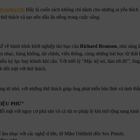
fxonline24h
Đây là cuốn sách không chỉ dành cho những ai yêu thích
hử thách và tạo nên dấu ấn riêng trong cuộc sống.
ể về hành trình khởi nghiệp táo bạo của
Richard Branson
, nhà sáng 
 nhạc, hàng không, tài chính, viễn thông, cùng những bài học từ thất 
ều kỷ lục bay khinh khí cầu. Với triết lý “Mặc kệ nó, làm tới đi!”, ông
h đối mặt với thử thách.
”
ng từ nhỏ, với những thử thách giúp ông phát triển bản lĩnh và tinh t
RIỆU PHÚ”
đối mặt với nguy cơ phá sản và cả rủi ro pháp lý khi mở rộng sang kin
âm nhạc với các nghệ sĩ lớn, từ Mike Oldfield đến Sex Pistols.