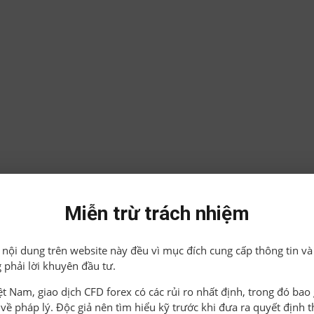
Miễn trừ trách nhiệm
ả nội dung trên website này đều vì mục đích cung cấp thông tin và
 phải lời khuyên đầu tư.
iệt Nam, giao dịch CFD forex có các rủi ro nhất định, trong đó ba
o về pháp lý. Độc giả nên tìm hiểu kỹ trước khi đưa ra quyết định 