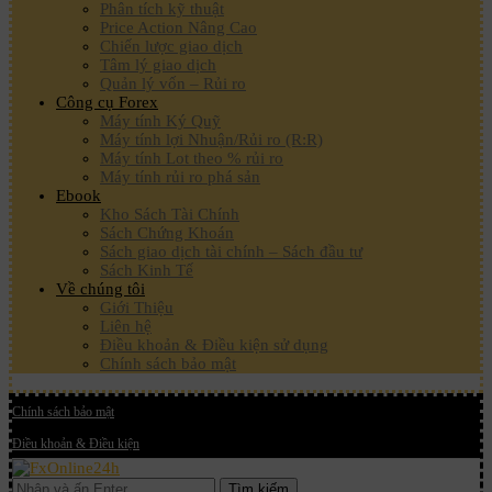
Phân tích kỹ thuật
Price Action Nâng Cao
Chiến lược giao dịch
Tâm lý giao dịch
Quản lý vốn – Rủi ro
Công cụ Forex
Máy tính Ký Quỹ
Máy tính lợi Nhuận/Rủi ro (R:R)
Máy tính Lot theo % rủi ro
Máy tính rủi ro phá sản
Ebook
Kho Sách Tài Chính
Sách Chứng Khoán
Sách giao dịch tài chính – Sách đầu tư
Sách Kinh Tế
Về chúng tôi
Giới Thiệu
Liên hệ
Điều khoản & Điều kiện sử dụng
Chính sách bảo mật
Chính sách bảo mật
Điều khoản & Điều kiện
Tìm kiếm