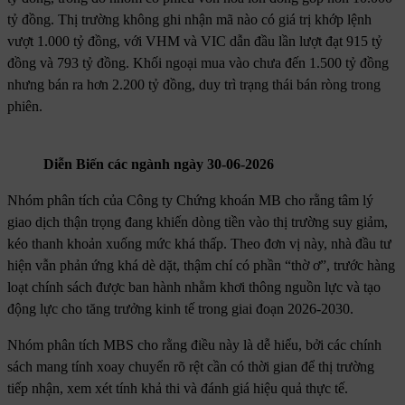
tỷ đồng. Thị trường không ghi nhận mã nào có giá trị khớp lệnh
vượt 1.000 tỷ đồng, với VHM và VIC dẫn đầu lần lượt đạt 915 tỷ
đồng và 793 tỷ đồng. Khối ngoại mua vào chưa đến 1.500 tỷ đồng
nhưng bán ra hơn 2.200 tỷ đồng, duy trì trạng thái bán ròng trong
phiên.
Diễn Biến các ngành ngày 30-06-2026
Nhóm phân tích của Công ty Chứng khoán MB cho rằng tâm lý
giao dịch thận trọng đang khiến dòng tiền vào thị trường suy giảm,
kéo thanh khoản xuống mức khá thấp. Theo đơn vị này, nhà đầu tư
hiện vẫn phản ứng khá dè dặt, thậm chí có phần “thờ ơ”, trước hàng
loạt chính sách được ban hành nhằm khơi thông nguồn lực và tạo
động lực cho tăng trưởng kinh tế trong giai đoạn 2026-2030.
Nhóm phân tích MBS cho rằng điều này là dễ hiểu, bởi các chính
sách mang tính xoay chuyển rõ rệt cần có thời gian để thị trường
tiếp nhận, xem xét tính khả thi và đánh giá hiệu quả thực tế.