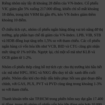
Riêng nhóm này lấy đi khoảng 28 điểm của VN-Index. Cổ phiếu
VIC giảm gần 5% xuống 217.000 đồng, khiến chỉ số mất khoảng
18 điểm, trong khi VHM lùi gần 4%, kéo VN-Index giảm thêm
khoảng 10 điểm.
Ở chiều tích cực, nhóm cổ phiếu ngân hàng đóng vai trò nâng đỡ thị
trường, góp phần hạn chế đà giảm của VN-Index. LPB, VIB, STB
và HDB đồng loạt tăng trên 1,5% so với tham chiếu. Các cổ phiếu
ngân hàng có vốn hóa lớn như VCB, BID và CTG cũng ghi nhận
mức tăng từ 1% trở lên. Ngược lại, chỉ một số mã như KLB và
OCB giảm từ 1-2%.
Nhóm cổ phiếu thép cũng hỗ trợ tích cực cho thị trường khi hầu hết
các mã như HPG, HSG và NKG đều duy trì sắc xanh đến cuối
phiên. Nhóm dầu khí cho thấy dấu hiệu phục hồi sau giai đoạn điều
chỉnh, với GAS, PLX, PVT và PVD cùng tăng trong khoảng 1-3%
so với tham chiếu.
Thanh khoản trên sàn TP.HCM trong phiên hôm nay đạt gần 17.400
tỷ đồng, trong đó nhóm cổ phiếu vốn hóa lớn đóng góp hơn 10.000