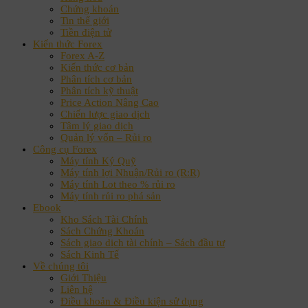
Chứng khoán
Tin thế giới
Tiền điện tử
Kiến thức Forex
Forex A-Z
Kiến thức cơ bản
Phân tích cơ bản
Phân tích kỹ thuật
Price Action Nâng Cao
Chiến lược giao dịch
Tâm lý giao dịch
Quản lý vốn – Rủi ro
Công cụ Forex
Máy tính Ký Quỹ
Máy tính lợi Nhuận/Rủi ro (R:R)
Máy tính Lot theo % rủi ro
Máy tính rủi ro phá sản
Ebook
Kho Sách Tài Chính
Sách Chứng Khoán
Sách giao dịch tài chính – Sách đầu tư
Sách Kinh Tế
Về chúng tôi
Giới Thiệu
Liên hệ
Điều khoản & Điều kiện sử dụng