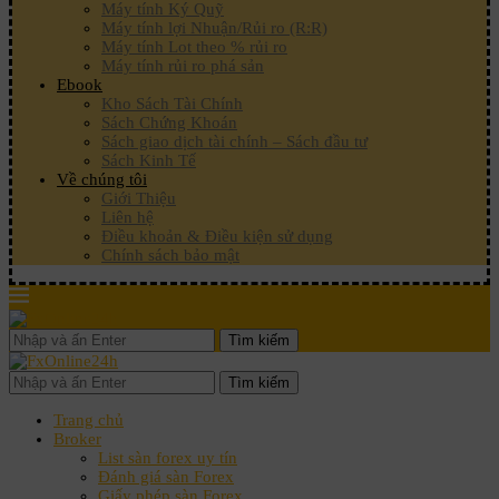
Máy tính Ký Quỹ
Máy tính lợi Nhuận/Rủi ro (R:R)
Máy tính Lot theo % rủi ro
Máy tính rủi ro phá sản
Ebook
Kho Sách Tài Chính
Sách Chứng Khoán
Sách giao dịch tài chính – Sách đầu tư
Sách Kinh Tế
Về chúng tôi
Giới Thiệu
Liên hệ
Điều khoản & Điều kiện sử dụng
Chính sách bảo mật
Tìm kiếm
Tìm kiếm
Trang chủ
Broker
List sàn forex uy tín
Đánh giá sàn Forex
Giấy phép sàn Forex