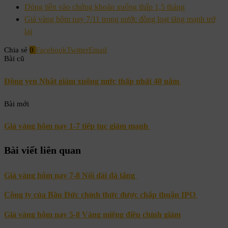
Dòng tiền vào chứng khoán xuống thấp 1,5 tháng
Giá vàng hôm nay 7/11 trong nước đồng loạt tăng mạnh trở
lại
Chia sẻ
0
Facebook
Twitter
Email
Bài cũ
Đồng yen Nhật giảm xuống mức thấp nhất 40 năm
Bài mới
Giá vàng hôm nay 1-7 tiếp tục giảm mạnh
Bài viết liên quan
Giá vàng hôm nay 7-8 Nối dài đà tăng
Công ty của Bầu Đức chính thức được chấp thuận IPO
Giá vàng hôm nay 5-8 Vàng miếng điều chỉnh giảm