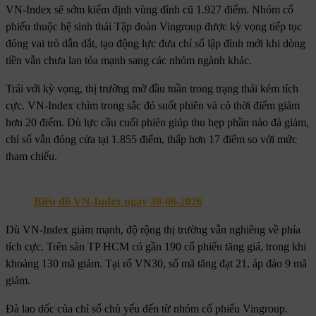
VN-Index sẽ sớm kiểm định vùng đỉnh cũ 1.927 điểm. Nhóm cổ
phiếu thuộc hệ sinh thái Tập đoàn Vingroup được kỳ vọng tiếp tục
đóng vai trò dẫn dắt, tạo động lực đưa chỉ số lập đỉnh mới khi dòng
tiền vẫn chưa lan tỏa mạnh sang các nhóm ngành khác.
Trái với kỳ vọng, thị trường mở đầu tuần trong trạng thái kém tích
cực. VN-Index chìm trong sắc đỏ suốt phiên và có thời điểm giảm
hơn 20 điểm. Dù lực cầu cuối phiên giúp thu hẹp phần nào đà giảm,
chỉ số vẫn đóng cửa tại 1.855 điểm, thấp hơn 17 điểm so với mức
tham chiếu.
Biểu đồ VN-Index ngày 30-06-2026
Dù VN-Index giảm mạnh, độ rộng thị trường vẫn nghiêng về phía
tích cực. Trên sàn TP HCM có gần 190 cổ phiếu tăng giá, trong khi
khoảng 130 mã giảm. Tại rổ VN30, số mã tăng đạt 21, áp đảo 9 mã
giảm.
Đà lao dốc của chỉ số chủ yếu đến từ nhóm cổ phiếu Vingroup.