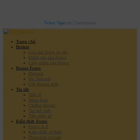
Ticker Tape
bởi TradingView
Trang chủ
Broker
List sàn forex uy tín
Đánh giá sàn Forex
Giấy phép sàn Forex
Bonus Forex
Deposit
No Deposit
Gửi Bonus mới
Tin tức
Tiền tệ
Hàng hoá
Chứng khoán
Tin thế giới
Tiền điện tử
Kiến thức Forex
Forex A-Z
Kiến thức cơ bản
Phân tích cơ bản