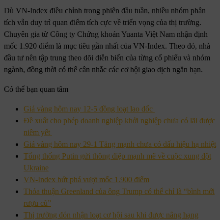
Dù VN-Index điều chỉnh trong phiên đầu tuần, nhiều nhóm phân
tích vẫn duy trì quan điểm tích cực về triển vọng của thị trường.
Chuyên gia từ Công ty Chứng khoán Yuanta Việt Nam nhận định
mốc 1.920 điểm là mục tiêu gần nhất của VN-Index. Theo đó, nhà
đầu tư nên tập trung theo dõi diễn biến của từng cổ phiếu và nhóm
ngành, đồng thời có thể cân nhắc các cơ hội giao dịch ngắn hạn.
Có thể bạn quan tâm
Giá vàng hôm nay 12-5 đồng loạt lao dốc
Đề xuất cho phép doanh nghiệp khởi nghiệp chưa có lãi được
niêm yết
Giá vàng hôm nay 29-1 Tăng mạnh chưa có dấu hiệu hạ nhiệt
Tổng thống Putin gửi thông điệp mạnh mẽ về cuộc xung đột
Ukraine
VN-Index bứt phá vượt mốc 1.900 điểm
Thỏa thuận Greenland của ông Trump có thể chỉ là “bình mới
rượu cũ”
Thị trường đón nhận loạt cơ hội sau khi được nâng hạng