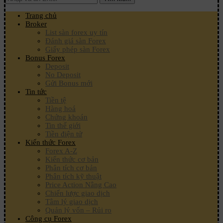
Trang chủ
Broker
List sàn forex uy tín
Đánh giá sàn Forex
Giấy phép sàn Forex
Bonus Forex
Deposit
No Deposit
Gửi Bonus mới
Tin tức
Tiền tệ
Hàng hoá
Chứng khoán
Tin thế giới
Tiền điện tử
Kiến thức Forex
Forex A-Z
Kiến thức cơ bản
Phân tích cơ bản
Phân tích kỹ thuật
Price Action Nâng Cao
Chiến lược giao dịch
Tâm lý giao dịch
Quản lý vốn – Rủi ro
Công cụ Forex