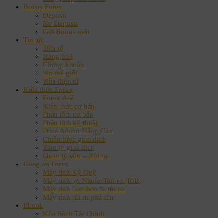
Bonus Forex
Deposit
No Deposit
Gửi Bonus mới
Tin tức
Tiền tệ
Hàng hoá
Chứng khoán
Tin thế giới
Tiền điện tử
Kiến thức Forex
Forex A-Z
Kiến thức cơ bản
Phân tích cơ bản
Phân tích kỹ thuật
Price Action Nâng Cao
Chiến lược giao dịch
Tâm lý giao dịch
Quản lý vốn – Rủi ro
Công cụ Forex
Máy tính Ký Quỹ
Máy tính lợi Nhuận/Rủi ro (R:R)
Máy tính Lot theo % rủi ro
Máy tính rủi ro phá sản
Ebook
Kho Sách Tài Chính