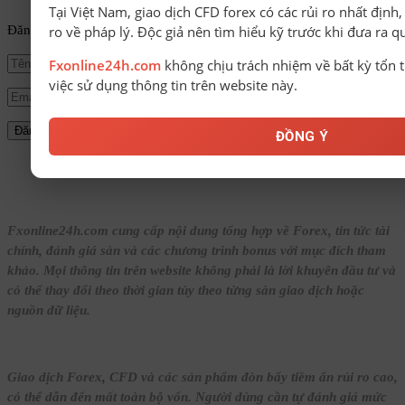
Tại Việt Nam, giao dịch CFD forex có các rủi ro nhất định
ro về pháp lý. Độc giả nên tìm hiểu kỹ trước khi đưa ra q
Đăng ký để nhận tin tức mới nhất từ FxOnline24h!
Fxonline24h.com
không chịu trách nhiệm về bất kỳ tổn t
việc sử dụng thông tin trên website này.
ĐỒNG Ý
© Bản quyền thuộc về FxOnline24h.
Fxonline24h.com cung cấp nội dung tổng hợp về Forex, tin tức tài
chính, đánh giá sàn và các chương trình bonus với mục đích tham
khảo. Mọi thông tin trên website không phải là lời khuyên đầu tư và
có thể thay đổi theo thời gian tùy theo từng sàn giao dịch hoặc
nguồn dữ liệu.
Giao dịch Forex, CFD và các sản phẩm đòn bẩy tiềm ẩn rủi ro cao,
có thể dẫn đến mất toàn bộ vốn. Người dùng cần tự đánh giá mức