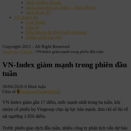
Sách Chứng Khoán
Sách giao dịch tài chính – Sách đầu tư
Sách Kinh Tế
Về chúng tôi
Giới Thiệu
Liên hệ
Điều khoản & Điều kiện sử dụng
Chính sách bảo mật
Copyright 2021 - All Right Reserved
Trang chủ
-
Tin tức
-
VN-Index giảm mạnh trong phiên đầu tuần
VN-Index giảm mạnh trong phiên đầu
tuần
30/06/2026
0 Bình luận
Chia sẻ
0
Facebook
Twitter
Email
VN-Index giảm gần 17 điểm, mức mạnh nhất trong ba tuần, khi
nhóm cổ phiếu họ Vingroup chịu áp lực bán mạnh, đưa chỉ số lùi về
sát ngưỡng 1.850 điểm.
Trước phiên giao dịch đầu tuần, nhiều công ty phân tích vẫn dự báo