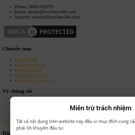
Phone: 0868 020793
Email: admin@fxonline24h.com
Support: admin@fxonline24h.com
Chuyên mục
Sách-Ebook
Sàn Forex uy tín
Bonus Deposit
Bonus No Deposit
Kiến thức Forex A-Z
Về chúng tôi
Chính sách bảo mật
Miễn trừ trách nhiệm
Điều khoản & Điều kiện
Liên hệ
Tất cả nội dung trên website này đều vì mục đích cung cấ
Facebook
Instagram
Linkedin
Youtube
Email
phải lời khuyên đầu tư.
Đăng ký nhận tin