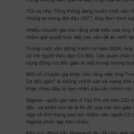
“Có vẻ như Tổng thống đang muốn chất vấn rằn
chúng ta mong đợi đâu rồi?’”, ông Kerr bình lu
Nhiều chuyên gia cho rằng phát biểu của ông 
nhằm giải quyết trực tiếp các vấn đề an ninh tại
Trong cuộc vận động tranh cử năm 2024, ông T
xử với người theo đạo Cơ đốc. Các quan chức 
cộng đồng Cơ đốc giáo là một trong những trọn
Một số chuyên gia khác cho rằng việc ông Trum
Cơ đốc giáo” là không chính xác và mang tính g
khác nhau đều là nạn nhân của các nhóm cực
Nigeria – quốc gia nằm ở Tây Phi với hơn 220
đốc, và phần còn lại là tín đồ của các tôn giá
ngại về tình trạng bạo lực nhằm vào người Cơ đ
Nigeria phức tạp hơn nhiều.
Khu vực đông bắc Nigeria từ lâu đã chịu ảnh h