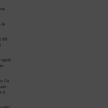
 mà
 là
 đối
ệ
 người
áo
ạo Cơ
quan
t ở
i giáo