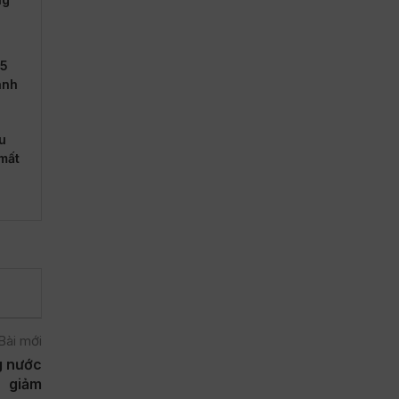
15
ành
u
mất
Bài mới
g nước
giảm