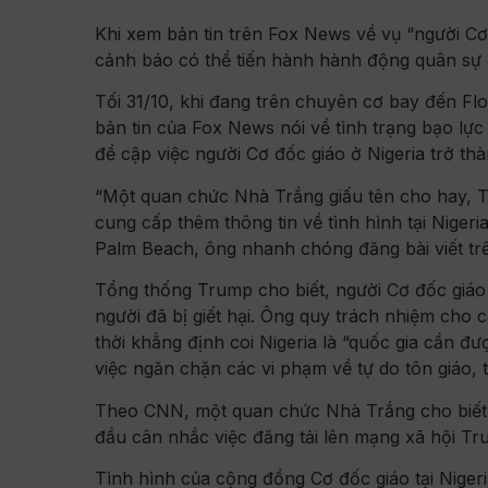
Khi xem bản tin trên Fox News về vụ “người Cơ đ
cảnh báo có thể tiến hành hành động quân sự đ
Tối 31/10, khi đang trên chuyên cơ bay đến F
bản tin của Fox News nói về tình trạng bạo lực
đề cập việc người Cơ đốc giáo ở Nigeria trở t
“Một quan chức Nhà Trắng giấu tên cho hay, Tổ
cung cấp thêm thông tin về tình hình tại Nige
Palm Beach, ông nhanh chóng đăng bài viết trê
Tổng thống Trump cho biết, người Cơ đốc giáo 
người đã bị giết hại. Ông quy trách nhiệm cho
thời khẳng định coi Nigeria là “quốc gia cần đ
việc ngăn chặn các vi phạm về tự do tôn giáo, 
Theo CNN, một quan chức Nhà Trắng cho biết 
đầu cân nhắc việc đăng tải lên mạng xã hội Tru
Tình hình của cộng đồng Cơ đốc giáo tại Niger