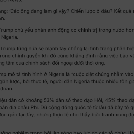
g: ‘Các ông đang làm gì vậy? Chiến lược ở đâu? Kết quả
ận.
Trump chủ yếu phản ánh động cơ chính trị trong nước hơn
 Nigeria.
rump từng hứa sẽ mạnh tay chống lại tình trạng phân biệt
trong chính quyền khi đó cũng khẳng định rằng việc bảo v
g tâm của chính sách đối ngoại dưới thời ông.
p mô tả tình hình ở Nigeria là “cuộc diệt chủng nhằm vào
iản lược, bởi thực tế, người dân Nigeria thuộc nhiều tôn gi
 đoan.
 triệu dân có khoảng 53% dân số theo đạo Hồi, 45% theo đ
o bản địa châu Phi. Dù cộng đồng quốc tế từ lâu đã bày tỏ 
ốc giáo tại đây, nhưng thực tế cho thấy bức tranh xung độ
ưởng nghiêm trọng bởi làn sóng bạo lực do các tổ chức Hồ