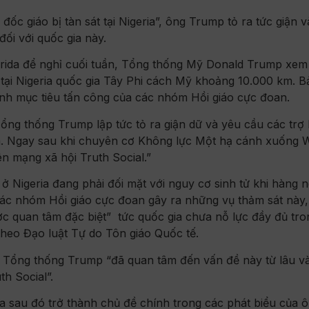
ốc giáo bị tàn sát tại Nigeria”, ông Trump tỏ ra tức giận v
ối với quốc gia này.
lorida để nghỉ cuối tuần, Tổng thống Mỹ Donald Trump xe
 tại Nigeria quốc gia Tây Phi cách Mỹ khoảng 10.000 km. Bả
hành mục tiêu tấn công của các nhóm Hồi giáo cực đoan.
ng thống Trump lập tức tỏ ra giận dữ và yêu cầu các trợ 
ria. Ngay sau khi chuyên cơ Không lực Một hạ cánh xuống 
n mạng xã hội Truth Social.”
ở Nigeria đang phải đối mặt với nguy cơ sinh tử khi hàng 
 các nhóm Hồi giáo cực đoan gây ra những vụ thảm sát này
ược quan tâm đặc biệt” tức quốc gia chưa nỗ lực đầy đủ tro
theo Đạo luật Tự do Tôn giáo Quốc tế.
Tổng thống Trump “đã quan tâm đến vấn đề này từ lâu và
th Social”.
ia sau đó trở thành chủ đề chính trong các phát biểu của 