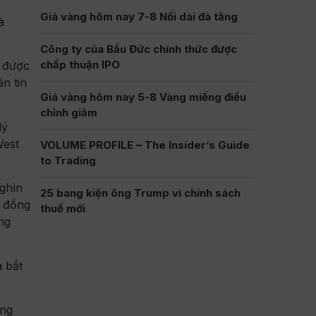
Giá vàng hôm nay 7-8 Nối dài đà tăng
à
Công ty của Bầu Đức chính thức được
chấp thuận IPO
m được
n tin
Giá vàng hôm nay 5-8 Vàng miếng điều
chỉnh giảm
lý
West
VOLUME PROFILE – The Insider’s Guide
to Trading
nghìn
25 bang kiện ông Trump vì chính sách
, đồng
thuế mới
ng
 bắt
ông