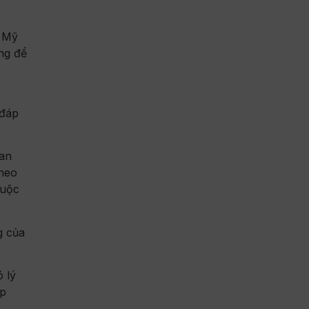
, Mỹ
ng để
 đáp
ban
theo
cuộc
g của
 lý
ấp