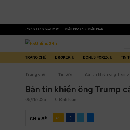
Chính sách bảo mật
Điều khoản & Điều kiện
TRANG CHỦ
BROKER
BONUS FOREX
TIN 
Trang chủ
-
Tin tức
-
Bản tin khiến ông Trump
Bản tin khiến ông Trump c
05/11/2025
0 Bình luận
0
CHIA SẺ