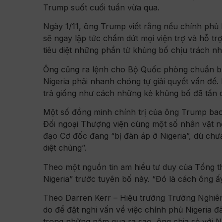
Trump suốt cuối tuần vừa qua.
Ngày 1/11, ông Trump viết rằng nếu chính phủ N
sẽ ngay lập tức chấm dứt mọi viện trợ và hỗ t
tiêu diệt những phần tử khủng bố chịu trách nh
Ông cũng ra lệnh cho Bộ Quốc phòng chuẩn b
Nigeria phải nhanh chóng tự giải quyết vấn đ
trả giống như cách những kẻ khủng bố đã tấn c
Một số đồng minh chính trị của ông Trump ba
Đối ngoại Thượng viện cùng một số nhân vật nổ
đạo Cơ đốc đang “bị đàn áp ở Nigeria”, dù chư
diệt chủng”.
Theo một nguồn tin am hiểu tư duy của Tổng 
Nigeria” trước tuyên bố này. “Đó là cách ông ấ
Theo Darren Kerr – Hiệu trưởng Trường Nghiên
do để đặt nghi vấn về việc chính phủ Nigeria 
trong những năm qua ra sao, ông chia sẻ với