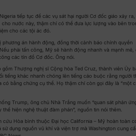
igeria tiếp tục để các vụ sát hại người Cơ đốc giáo xảy ra
rợ cho nước này, thậm chí có thể đưa lực lượng vào bên tro
iệm cho các tội ác đó.
ị phương án hành động, đồng thời cảnh báo chính quyền
ề. Nếu phải tấn công, Mỹ sẽ hành động nhanh và mạnh mẽ,
ông các tín đồ Cơ đốc. Ông nói.
o gồm Thượng nghị sĩ Cộng hòa Ted Cruz, thành viên Ủy 
i tiếng khác nhanh chóng lên tiếng cáo buộc rằng người 
a có bằng chứng cụ thể. Họ thậm chí còn gọi đây là “một 
thống Trump, ông chủ Nhà Trắng muốn “quan sát phản ứn
y thể hiện nghệ thuật đàm phán”, nguồn tin nói thêm.
 cứu Hòa bình thuộc Đại học California – Mỹ hoàn toàn có
đã sử dụng nguồn vũ khí và viện trợ mà Washington cung c
 NBC News.