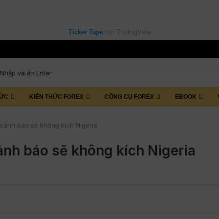
Ticker Tape
bởi TradingView
TỨC
KIẾN THỨC FOREX
CÔNG CỤ FOREX
EBOOK
 cảnh báo sẽ không kích Nigeria
ảnh báo sẽ không kích Nigeria