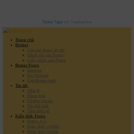
Ticker Tape
bởi TradingView
Trang chủ
Broker
List sàn forex uy tín
Đánh giá sàn Forex
Giấy phép sàn Forex
Bonus Forex
Deposit
No Deposit
Gửi Bonus mới
Tin tức
Tiền tệ
Hàng hoá
Chứng khoán
Tin thế giới
Tiền điện tử
Kiến thức Forex
Forex A-Z
Kiến thức cơ bản
Phân tích cơ bản