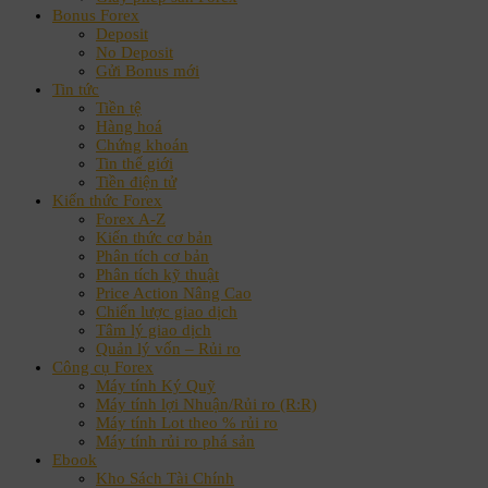
Bonus Forex
Deposit
No Deposit
Gửi Bonus mới
Tin tức
Tiền tệ
Hàng hoá
Chứng khoán
Tin thế giới
Tiền điện tử
Kiến thức Forex
Forex A-Z
Kiến thức cơ bản
Phân tích cơ bản
Phân tích kỹ thuật
Price Action Nâng Cao
Chiến lược giao dịch
Tâm lý giao dịch
Quản lý vốn – Rủi ro
Công cụ Forex
Máy tính Ký Quỹ
Máy tính lợi Nhuận/Rủi ro (R:R)
Máy tính Lot theo % rủi ro
Máy tính rủi ro phá sản
Ebook
Kho Sách Tài Chính