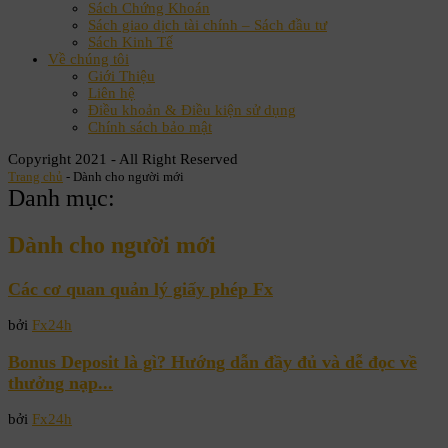
Sách Chứng Khoán
Sách giao dịch tài chính – Sách đầu tư
Sách Kinh Tế
Về chúng tôi
Giới Thiệu
Liên hệ
Điều khoản & Điều kiện sử dụng
Chính sách bảo mật
Copyright 2021 - All Right Reserved
Trang chủ
-
Dành cho người mới
Danh mục:
Dành cho người mới
Các cơ quan quản lý giấy phép Fx
bởi
Fx24h
Bonus Deposit là gì? Hướng dẫn đầy đủ và dễ đọc về
thưởng nạp...
bởi
Fx24h