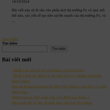
14/10/2024
Bài viết này sẽ đi sâu vào phân tích thị trường Fx có quy mô
thế nào, các yếu tố tạo nên sự lớn mạnh của thị trường Fx, và
…
Xem thêm
Tìm kiếm
Tìm kiếm
Bài viết mới
【66】Các loại hỗ trợ và kháng cự trong Forex
【65】Cách xác định và vẽ vùng hỗ trợ – kháng cự chuẩn
trong Forex
Bitcoin đi ngang quanh 64.000 USD giữa lo ngại Fed và căng
thẳng Iran
Chứng khoán Việt giảm hơn 124 điểm sau tháng 7
Microsoft lập kỷ lục về mức tăng vốn hóa thị trường