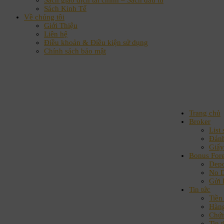
Sách giao dịch tài chính – Sách đầu tư
Sách Kinh Tế
Về chúng tôi
Giới Thiệu
Liên hệ
Điều khoản & Điều kiện sử dụng
Chính sách bảo mật
Trang chủ
Broker
List 
Đánh
Giấy
Bonus For
Depo
No D
Gửi 
Tin tức
Tiền 
Hàn
Chứ
Tin t