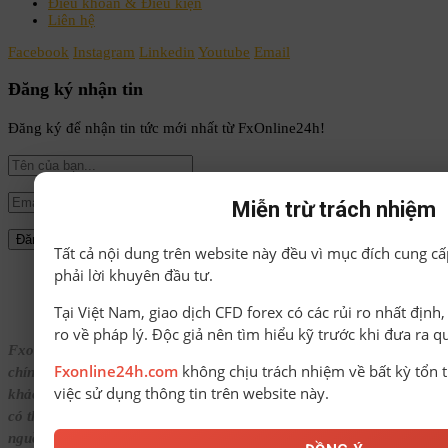
Điều khoản & Điều kiện
Liên hệ
Facebook
Instagram
Linkedin
Youtube
Email
Đăng ký nhận tin
Đăng ký để nhận tin tức mới nhất từ FxOnline24h!
Miễn trừ trách nhiệm
Tất cả nội dung trên website này đều vì mục đích cung cấ
phải lời khuyên đầu tư.
© Bản quyền thuộc về FxOnline24h.
Tại Việt Nam, giao dịch CFD forex có các rủi ro nhất định
ro về pháp lý. Độc giả nên tìm hiểu kỹ trước khi đưa ra q
Fxonline24h.com cung cấp nội dung tổng hợp về Forex, tin tức tài
Fxonline24h.com
không chịu trách nhiệm về bất kỳ tổn t
chính, đánh giá sàn và các chương trình bonus với mục đích tham
việc sử dụng thông tin trên website này.
khảo. Mọi thông tin trên website không phải là lời khuyên đầu tư và
có thể thay đổi theo thời gian tùy theo từng sàn giao dịch hoặc
nguồn dữ liệu.