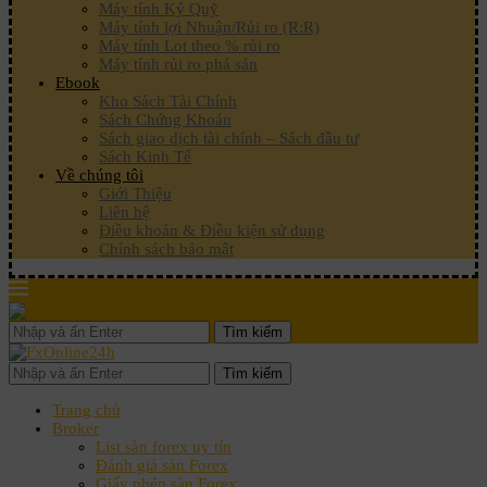
Máy tính Ký Quỹ
Máy tính lợi Nhuận/Rủi ro (R:R)
Máy tính Lot theo % rủi ro
Máy tính rủi ro phá sản
Ebook
Kho Sách Tài Chính
Sách Chứng Khoán
Sách giao dịch tài chính – Sách đầu tư
Sách Kinh Tế
Về chúng tôi
Giới Thiệu
Liên hệ
Điều khoản & Điều kiện sử dụng
Chính sách bảo mật
Tìm kiếm
Tìm kiếm
Trang chủ
Broker
List sàn forex uy tín
Đánh giá sàn Forex
Giấy phép sàn Forex