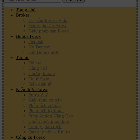
Trang chủ
Broker
List sàn forex uy tín
Đánh giá sàn Forex
Giấy phép sàn Forex
Bonus Forex
Deposit
No Deposit
Gửi Bonus mới
Tin tức
Tiền tệ
Hàng hoá
Chứng khoán
Tin thế giới
Tiền điện tử
Kiến thức Forex
Forex A-Z
Kiến thức cơ bản
Phân tích cơ bản
Phân tích kỹ thuật
Price Action Nâng Cao
Chiến lược giao dịch
Tâm lý giao dịch
Quản lý vốn – Rủi ro
Công cụ Forex