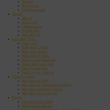
Deposit
No Deposit
Gửi Bonus mới
Tin tức
Tiền tệ
Hàng hoá
Chứng khoán
Tin thế giới
Tiền điện tử
Kiến thức Forex
Forex A-Z
Kiến thức cơ bản
Phân tích cơ bản
Phân tích kỹ thuật
Price Action Nâng Cao
Chiến lược giao dịch
Tâm lý giao dịch
Quản lý vốn – Rủi ro
Công cụ Forex
Máy tính Ký Quỹ
Máy tính lợi Nhuận/Rủi ro (R:R)
Máy tính Lot theo % rủi ro
Máy tính rủi ro phá sản
Ebook
Kho Sách Tài Chính
Sách Chứng Khoán