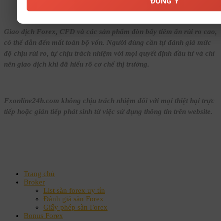
ĐỒNG Ý
Giao dịch Forex, CFD và các sản phẩm đòn bẩy tiềm ẩn rủi ro cao,
có thể dẫn đến mất toàn bộ vốn. Người dùng cần tự đánh giá mức
độ chịu rủi ro, tự chịu trách nhiệm với mọi quyết định đầu tư và chỉ
nên giao dịch khi đã hiểu rõ cơ chế thị trường.
Fxonline24h.com không chịu trách nhiệm đối với mọi thiệt hại trực
tiếp hoặc gián tiếp phát sinh từ việc sử dụng thông tin trên website.
Trang chủ
Broker
List sàn forex uy tín
Đánh giá sàn Forex
Giấy phép sàn Forex
Bonus Forex