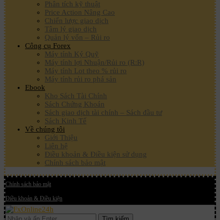
Phân tích kỹ thuật
Price Action Nâng Cao
Chiến lược giao dịch
Tâm lý giao dịch
Quản lý vốn – Rủi ro
Công cụ Forex
Máy tính Ký Quỹ
Máy tính lợi Nhuận/Rủi ro (R:R)
Máy tính Lot theo % rủi ro
Máy tính rủi ro phá sản
Ebook
Kho Sách Tài Chính
Sách Chứng Khoán
Sách giao dịch tài chính – Sách đầu tư
Sách Kinh Tế
Về chúng tôi
Giới Thiệu
Liên hệ
Điều khoản & Điều kiện sử dụng
Chính sách bảo mật
Chính sách bảo mật
Điều khoản & Điều kiện
Tìm kiếm