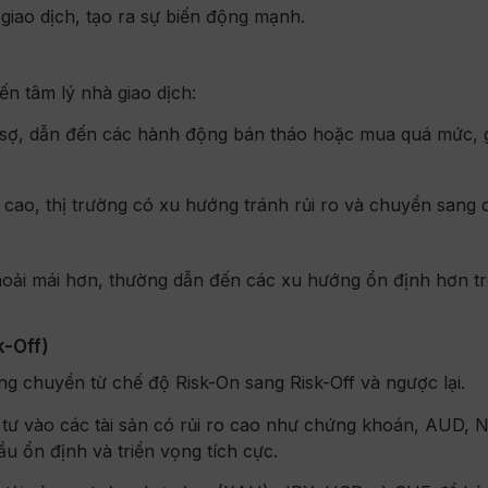
iao dịch, tạo ra sự biến động mạnh.
ến tâm lý nhà giao dịch:
 sợ, dẫn đến các hành động bán tháo hoặc mua quá mức, 
ng cao, thị trường có xu hướng tránh rủi ro và chuyển sang c
hoải mái hơn, thường dẫn đến các xu hướng ổn định hơn t
k-Off)
ờng chuyển từ chế độ Risk-On sang Risk-Off và ngược lại.
 tư vào các tài sản có rủi ro cao như chứng khoán, AUD, 
ầu ổn định và triển vọng tích cực.