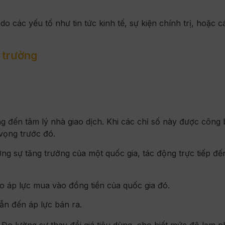
o các yếu tố như tin tức kinh tế, sự kiện chính trị, hoặc c
 trường
g đến tâm lý nhà giao dịch. Khi các chỉ số này được công b
 vọng trước đó.
ng sự tăng trưởng của một quốc gia, tác động trực tiếp đế
ạo áp lực mua vào đồng tiền của quốc gia đó.
ẫn đến áp lực bán ra.
Đo lường sự thay đổi giá tiêu dùng, cho biết mức độ lạm p