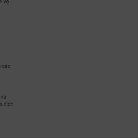
o vệ
n các
nhà
o dịch