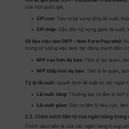
của một quốc gia.
CPI cao:
Tạo ra kỳ vọng tăng lãi suất, th
CPI thấp:
Dẫn đến kỳ vọng giảm lãi suất, k
Số liệu việc làm (NFP – Non-Farm Payrolls):
Đư
trong số lượng việc làm, tác động mạnh đến U
NFP cao hơn dự báo:
Tâm lý lạc quan, tă
NFP thấp hơn dự báo:
Tâm lý bi quan, tạ
Tỷ lệ lãi suất:
Quyết định lãi suất từ các ngân 
Lãi suất tăng:
Thường tạo ra tâm lý tích c
Lãi suất giảm:
Gây ra tâm lý tiêu cực, làm
2.2. Chính sách tiền tệ của ngân hàng trung
Chính sách tiền tệ của các ngân hàng trung ư