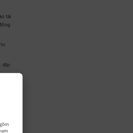
o tài
 đồng
thu
, đặc
dịch:
ắc
o gồm
tham