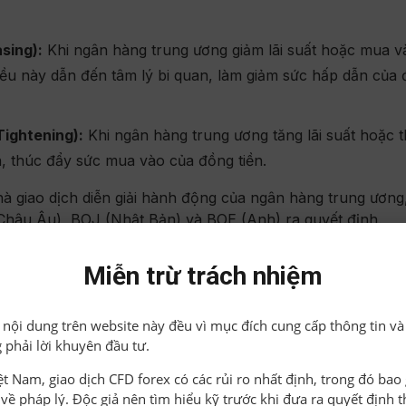
sing):
Khi ngân hàng trung ương giảm lãi suất hoặc mua và
 điều này dẫn đến tâm lý bi quan, làm giảm sức hấp dẫn của
Tightening):
Khi ngân hàng trung ương tăng lãi suất hoặc 
ện, thúc đẩy sức mua vào của đồng tiền.
hà giao dịch diễn giải hành động của ngân hàng trung ương
(Châu Âu), BOJ (Nhật Bản) và BOE (Anh) ra quyết định.
Miễn trừ trách nhiệm
ớn trong thị trường và ảnh hưởng mạnh đến tâm lý nhà giao 
bất ổn trong ngắn hạn vì kết quả bầu cử thường không ch
ả nội dung trên website này đều vì mục đích cung cấp thông tin và
quốc gia.
 phải lời khuyên đầu tư.
 làm tăng biến động của đồng USD.
iệt Nam, giao dịch CFD forex có các rủi ro nhất định, trong đó ba
o về pháp lý. Độc giả nên tìm hiểu kỹ trước khi đưa ra quyết định 