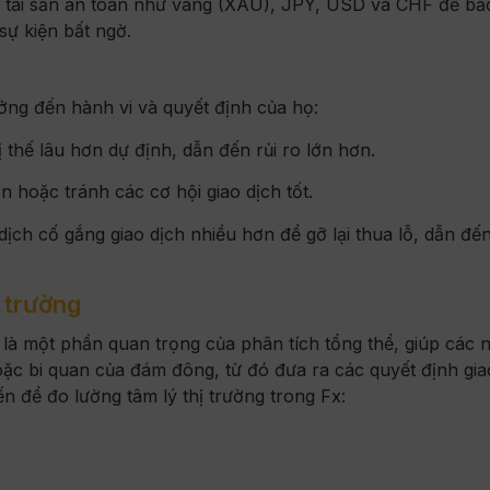
c tài sản an toàn như vàng (XAU), JPY, USD và CHF để bả
sự kiện bất ngờ.
ởng đến hành vi và quyết định của họ:
ị thế lâu hơn dự định, dẫn đến rủi ro lớn hơn.
 hoặc tránh các cơ hội giao dịch tốt.
dịch cố gắng giao dịch nhiều hơn để gỡ lại thua lỗ, dẫn đế
 trường
g là một phần quan trọng của phân tích tổng thể, giúp các 
oặc bi quan của đám đông, từ đó đưa ra các quyết định gia
n để đo lường tâm lý thị trường trong Fx: