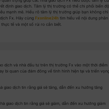
p quan trọng giúp các nhà giao dịch Fx hiểu được tâm lý c
 định giao dịch. Tâm lý thị trường có thể chi phối biến độ
iều mạnh mẽ. Hiểu rõ tâm lý thị trường giúp bạn không ch
o dịch Fx. Hãy cùng
Fxonline24h
tìm hiểu về nội dung phân 
hực tế và một số rủi ro cần biết.
o dịch và nhà đầu tư trên thị trường Fx vào một thời điểm
y bi quan của đám đông về tình hình hiện tại và triển vọn
 giao dịch tin rằng giá sẽ tăng, dẫn đến xu hướng tăng
hà giao dịch tin rằng giá sẽ giảm, dẫn đến xu hướng giảm