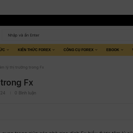
TỨC
KIẾN THỨC FOREX
CÔNG CỤ FOREX
EBOOK
âm lý thị trường trong Fx
 trong Fx
024
0 Bình luận