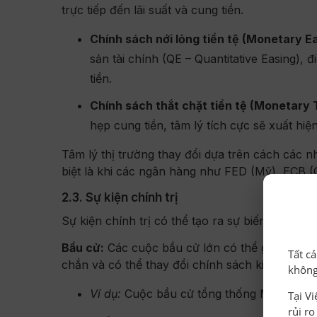
trực tiếp đến lãi suất và cung tiền.
Chính sách nới lỏng tiền tệ (Monetary Ea
sản tài chính (QE – Quantitative Easing),
tiền.
Chính sách thắt chặt tiền tệ (Monetary 
hẹp cung tiền, tâm lý tích cực sẽ xuất hi
Tâm lý thị trường thay đổi dựa trên cách các n
biệt là khi các ngân hàng như FED (Mỹ), ECB 
2.3. Sự kiện chính trị
Sự kiện chính trị có thể tạo ra sự biến động l
Bầu cử:
Các cuộc bầu cử lớn có thể gây ra sự 
Tất c
chắn và có thể thay đổi chính sách kinh tế của 
không
Ví dụ:
Cuộc bầu cử tổng thống Mỹ thường
Tại V
rủi r