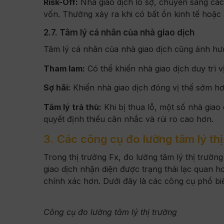
Risk-Off:
Nhà giao dịch lo sợ, chuyển sang cá
vốn. Thường xảy ra khi có bất ổn kinh tế hoặc 
2.7. Tâm lý cá nhân của nhà giao dịch
Tâm lý cá nhân của nhà giao dịch cũng ảnh hư
Tham lam:
Có thể khiến nhà giao dịch duy trì v
Sợ hãi:
Khiến nhà giao dịch đóng vị thế sớm hơn
Tâm lý trả thù:
Khi bị thua lỗ, một số nhà giao 
quyết định thiếu cân nhắc và rủi ro cao hơn.
3. Các công cụ đo lường tâm lý thị
Trong thị trường Fx, đo lường tâm lý thị trườn
giao dịch nhận diện được trạng thái lạc quan h
chính xác hơn. Dưới đây là các công cụ phổ biế
Công cụ đo lường tâm lý thị trường