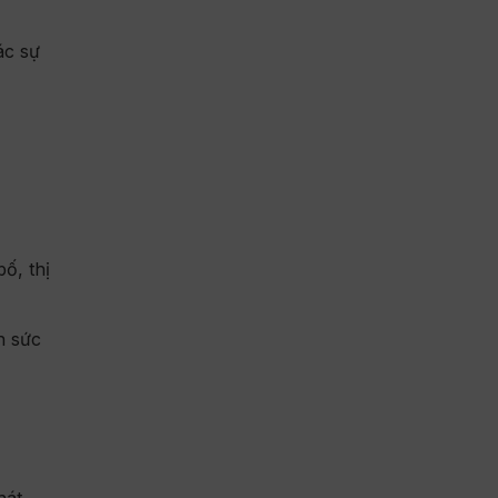
ác sự
ố, thị
n sức
hát