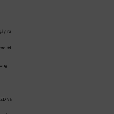
gây ra
ác tài
rong
NZD và