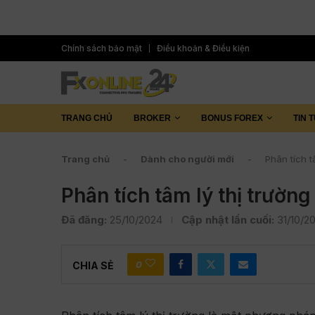
Chính sách bảo mật
Điều khoản & Điều kiện
TRANG CHỦ
BROKER
BONUS FOREX
TIN 
Trang chủ
-
Dành cho người mới
-
Phân tích t
Phân tích tâm lý thị trường
Đã đăng:
25/10/2024
Cập nhật lần cuối:
31/10/2
0
CHIA SẺ