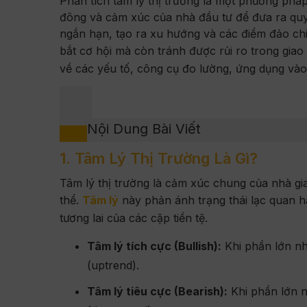
Phân tích tâm lý thị trường là một phương phá
đông và cảm xúc của nhà đầu tư để đưa ra quyết
ngắn hạn, tạo ra xu hướng và các điểm đảo ch
bắt cơ hội mà còn tránh được rủi ro trong gia
về các yếu tố, công cụ đo lường, ứng dụng vào t
Nội Dung Bài Viết
1. Tâm Lý Thị Trường Là Gì?
Tâm lý thị trường là cảm xúc chung của nhà gia
thể.
Tâm lý
này phản ánh trạng thái lạc quan ha
tương lai của các cặp tiền tệ.
Tâm lý tích cực (Bullish):
Khi phần lớn nhà
(uptrend).
Tâm lý tiêu cực (Bearish):
Khi phần lớn n