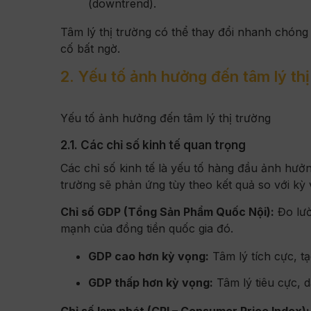
(downtrend).
Tâm lý thị trường có thể thay đổi nhanh chóng d
cố bất ngờ.
2. Yếu tố ảnh hưởng đến tâm lý thị
Yếu tố ảnh hưởng đến tâm lý thị trường
2.1. Các chỉ số kinh tế quan trọng
Các chỉ số kinh tế là yếu tố hàng đầu ảnh hưởn
trường sẽ phản ứng tùy theo kết quả so với kỳ
Chỉ số GDP (Tổng Sản Phẩm Quốc Nội):
Đo lườ
mạnh của đồng tiền quốc gia đó.
GDP cao hơn kỳ vọng:
Tâm lý tích cực, t
GDP thấp hơn kỳ vọng:
Tâm lý tiêu cực, d
Chỉ số lạm phát (CPI – Consumer Price Index):