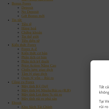
Bonus Forex
Deposit
No Deposit
Gửi Bonus mới
Tin tức
Tiền tệ
Hàng hoá
Chứng khoán
Tin thế giới
Tiền điện tử
Kiến thức Forex
Forex A-Z
Kiến thức cơ bản
Phân tích cơ bản
Phân tích kỹ thuật
Price Action Nâng Cao
Chiến lược giao dịch
Tâm lý giao dịch
Quản lý vốn – Rủi ro
Công cụ Forex
Máy tính Ký Quỹ
Tất c
Máy tính lợi Nhuận/Rủi ro (R:R)
không
Máy tính Lot theo % rủi ro
Máy tính rủi ro phá sản
Tại V
Ebook
rủi r
Kho Sách Tài Chính