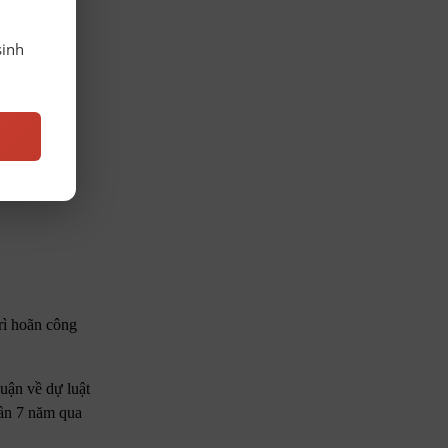
sinh
rì hoãn công
uận về dự luật
gần 7 năm qua