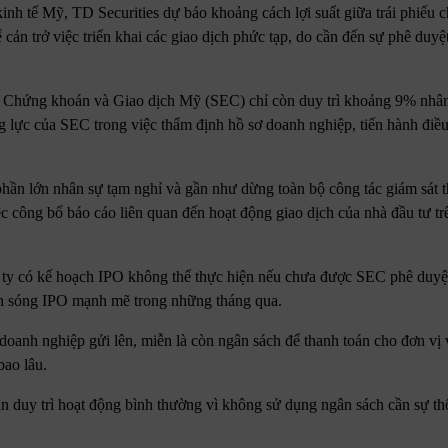
 kinh tế Mỹ, TD Securities dự báo khoảng cách lợi suất giữa trái phiếu
 cản trở việc triển khai các giao dịch phức tạp, do cần đến sự phê duy
an Chứng khoán và Giao dịch Mỹ (SEC) chỉ còn duy trì khoảng 9% nhân
lực của SEC trong việc thẩm định hồ sơ doanh nghiệp, tiến hành điều
n lớn nhân sự tạm nghỉ và gần như dừng toàn bộ công tác giám sát th
c công bố báo cáo liên quan đến hoạt động giao dịch của nhà đầu tư trê
g ty có kế hoạch IPO không thể thực hiện nếu chưa được SEC phê duyệ
làn sóng IPO mạnh mẽ trong những tháng qua.
oanh nghiệp gửi lên, miễn là còn ngân sách để thanh toán cho đơn vị
bao lâu.
vẫn duy trì hoạt động bình thường vì không sử dụng ngân sách cần sự t