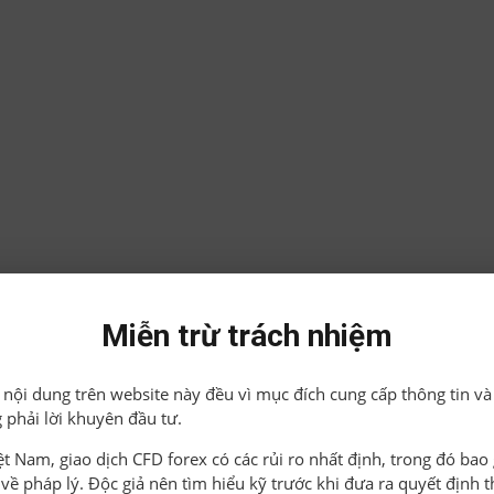
Miễn trừ trách nhiệm
ả nội dung trên website này đều vì mục đích cung cấp thông tin và
 phải lời khuyên đầu tư.
iệt Nam, giao dịch CFD forex có các rủi ro nhất định, trong đó ba
o về pháp lý. Độc giả nên tìm hiểu kỹ trước khi đưa ra quyết định 