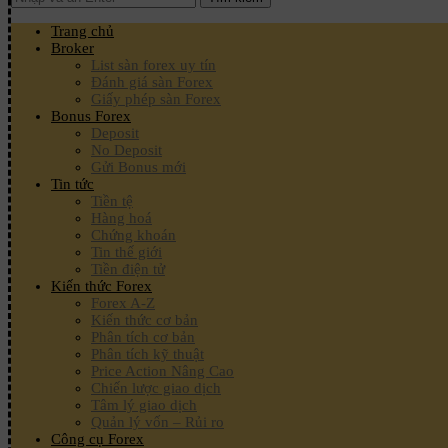
Trang chủ
Broker
List sàn forex uy tín
Đánh giá sàn Forex
Giấy phép sàn Forex
Bonus Forex
Deposit
No Deposit
Gửi Bonus mới
Tin tức
Tiền tệ
Hàng hoá
Chứng khoán
Tin thế giới
Tiền điện tử
Kiến thức Forex
Forex A-Z
Kiến thức cơ bản
Phân tích cơ bản
Phân tích kỹ thuật
Price Action Nâng Cao
Chiến lược giao dịch
Tâm lý giao dịch
Quản lý vốn – Rủi ro
Công cụ Forex