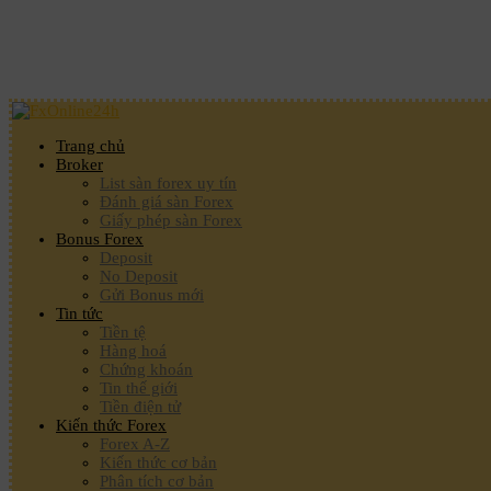
Trang chủ
Broker
List sàn forex uy tín
Đánh giá sàn Forex
Giấy phép sàn Forex
Bonus Forex
Deposit
No Deposit
Gửi Bonus mới
Tin tức
Tiền tệ
Hàng hoá
Chứng khoán
Tin thế giới
Tiền điện tử
Kiến thức Forex
Forex A-Z
Kiến thức cơ bản
Phân tích cơ bản