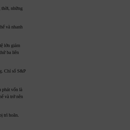
g thời, những
chế và nhanh
tệ lớn giảm
thứ ba liên
ng. Chỉ số S&P
 phát vốn là
hế và trở nên
ị trì hoãn.