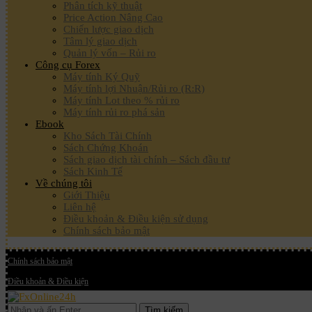
Phân tích kỹ thuật
Price Action Nâng Cao
Chiến lược giao dịch
Tâm lý giao dịch
Quản lý vốn – Rủi ro
Công cụ Forex
Máy tính Ký Quỹ
Máy tính lợi Nhuận/Rủi ro (R:R)
Máy tính Lot theo % rủi ro
Máy tính rủi ro phá sản
Ebook
Kho Sách Tài Chính
Sách Chứng Khoán
Sách giao dịch tài chính – Sách đầu tư
Sách Kinh Tế
Về chúng tôi
Giới Thiệu
Liên hệ
Điều khoản & Điều kiện sử dụng
Chính sách bảo mật
Chính sách bảo mật
Điều khoản & Điều kiện
Tìm kiếm