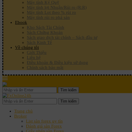
Máy tính Ký Quỹ
Máy tính lợi Nhuận/Rủi ro (R:R)
Máy tính Lot theo % rủi ro
Máy tính rủi ro phá sản
Ebook
Kho Sách Tài Chính
Sách Chứng Khoán
Sách giao dịch tài chính – Sách đầu tư
Sách Kinh Tế
Về chúng tôi
Giới Thiệu
Liên hệ
Điều khoản & Điều kiện sử dụng
Chính sách bảo mật
Tìm kiếm
Tìm kiếm
Trang chủ
Broker
List sàn forex uy tín
Đánh giá sàn Forex
Giấy phép sàn Forex