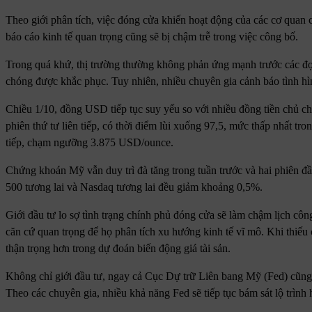
Theo giới phân tích, việc đóng cửa khiến hoạt động của các cơ quan c
báo cáo kinh tế quan trọng cũng sẽ bị chậm trễ trong việc công bố.
Trong quá khứ, thị trường thường không phản ứng mạnh trước các đợ
chóng được khắc phục. Tuy nhiên, nhiều chuyên gia cảnh báo tình hì
Chiều 1/10, đồng USD tiếp tục suy yếu so với nhiều đồng tiền chủ chố
phiên thứ tư liên tiếp, có thời điểm lùi xuống 97,5, mức thấp nhất tro
tiếp, chạm ngưỡng 3.875 USD/ounce.
Chứng khoán Mỹ vẫn duy trì đà tăng trong tuần trước và hai phiên đầ
500 tương lai và Nasdaq tương lai đều giảm khoảng 0,5%.
Giới đầu tư lo sợ tình trạng chính phủ đóng cửa sẽ làm chậm lịch côn
căn cứ quan trọng để họ phân tích xu hướng kinh tế vĩ mô. Khi thiếu 
thận trọng hơn trong dự đoán biến động giá tài sản.
Không chỉ giới đầu tư, ngay cả Cục Dự trữ Liên bang Mỹ (Fed) cũng sẽ
Theo các chuyên gia, nhiều khả năng Fed sẽ tiếp tục bám sát lộ trình 