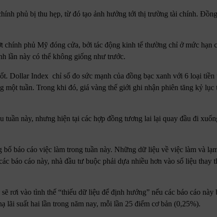
hính phủ bị thu hẹp, từ đó tạo ảnh hưởng tới thị trường tài chính. Đồn
t chính phủ Mỹ đóng cửa, bởi tác động kinh tế thường chỉ ở mức hạn 
nh lần này có thể không giống như trước.
t. Dollar Index chỉ số đo sức mạnh của đồng bạc xanh với 6 loại tiền 
ng một tuần. Trong khi đó, giá vàng thế giới ghi nhận phiên tăng kỷ lục 
u tuần này, nhưng hiện tại các hợp đồng tương lai lại quay đầu đi xuố
g bố báo cáo việc làm trong tuần này. Những dữ liệu về việc làm và lạm
các báo cáo này, nhà đầu tư buộc phải dựa nhiều hơn vào số liệu thay t
 rơi vào tình thế “thiếu dữ liệu để định hướng” nếu các báo cáo này b
hạ lãi suất hai lần trong năm nay, mỗi lần 25 điểm cơ bản (0,25%).