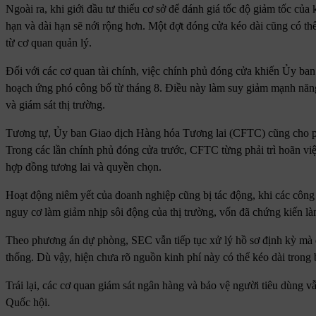
Ngoài ra, khi giới đầu tư thiếu cơ sở để đánh giá tốc độ giảm tốc của
hạn và dài hạn sẽ nới rộng hơn. Một đợt đóng cửa kéo dài cũng có thể
từ cơ quan quản lý.
Đối với các cơ quan tài chính, việc chính phủ đóng cửa khiến Ủy b
hoạch ứng phó công bố từ tháng 8. Điều này làm suy giảm mạnh năng 
và giám sát thị trường.
Tương tự, Ủy ban Giao dịch Hàng hóa Tương lai (CFTC) cũng cho phầ
Trong các lần chính phủ đóng cửa trước, CFTC từng phải trì hoãn việ
hợp đồng tương lai và quyền chọn.
Hoạt động niêm yết của doanh nghiệp cũng bị tác động, khi các côn
nguy cơ làm giảm nhịp sôi động của thị trường, vốn đã chứng kiến 
Theo phương án dự phòng, SEC vẫn tiếp tục xử lý hồ sơ định kỳ mà d
thống. Dù vậy, hiện chưa rõ nguồn kinh phí này có thể kéo dài trong 
Trái lại, các cơ quan giám sát ngân hàng và bảo vệ người tiêu dùng 
Quốc hội.