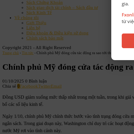
Sách Chứng Khoán
gia.
Sách giao dịch tài chính – Sách đầu tư
Sách Kinh Tế
Fxon
Về chúng tôi
từ vi
Giới Thiệu
Liên hệ
Điều khoản & Điều kiện sử dụng
Chính sách bảo mật
Copyright 2021 - All Right Reserved
Trang chủ
-
Tin tức
-
Chính phủ Mỹ đóng cửa tác động ra sao tới thị trường tài c
Chính phủ Mỹ đóng cửa tác động ra s
01/10/2025
0 Bình luận
Chia sẻ
0
Facebook
Twitter
Email
Đồng USD giảm xuống mức thấp nhất trong một tuần, trong khi giá và
bố các số liệu kinh tế.
Ngày 1/10, chính phủ Mỹ chính thức bước vào tình trạng đóng cửa m
ngân sách. Trong giai đoạn này, Washington chỉ duy trì các hoạt động
nước Mỹ rơi vào tình cảnh này.