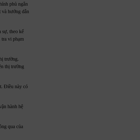
 chính phủ ngắn
ệt và hướng dẫn
 sự, theo kế
 tra vi phạm
ị trường.
n thị trường
t. Điều này có
 vận hành hệ
hông qua của