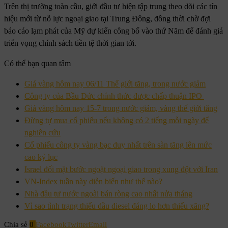
Trên thị trường toàn cầu, giới đầu tư hiện tập trung theo dõi các tín
hiệu mới từ nỗ lực ngoại giao tại Trung Đông, đồng thời chờ đợi
báo cáo lạm phát của Mỹ dự kiến công bố vào thứ Năm để đánh giá
triển vọng chính sách tiền tệ thời gian tới.
Có thể bạn quan tâm
Giá vàng hôm nay 06/11 Thế giới tăng, trong nước giảm
Công ty của Bầu Đức chính thức được chấp thuận IPO
Giá vàng hôm nay 15-7 trong nước giảm, vàng thế giới tăng
Đừng tự mua cổ phiếu nếu không có 2 tiếng mỗi ngày để
nghiên cứu
Cổ phiếu công ty vàng bạc duy nhất trên sàn tăng lên mức
cao kỷ lục
Israel đối mặt bước ngoặt ngoại giao trong xung đột với Iran
VN-Index tuần này diễn biến như thế nào?
Nhà đầu tư nước ngoài bán ròng cao nhất nửa tháng
Vì sao tình trạng thiếu dầu diesel đáng lo hơn thiếu xăng?
Chia sẻ
0
Facebook
Twitter
Email