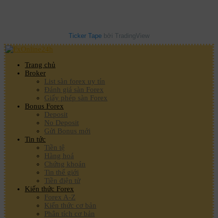
Ticker Tape
bởi TradingView
Trang chủ
Broker
List sàn forex uy tín
Đánh giá sàn Forex
Giấy phép sàn Forex
Bonus Forex
Deposit
No Deposit
Gửi Bonus mới
Tin tức
Tiền tệ
Hàng hoá
Chứng khoán
Tin thế giới
Tiền điện tử
Kiến thức Forex
Forex A-Z
Kiến thức cơ bản
Phân tích cơ bản