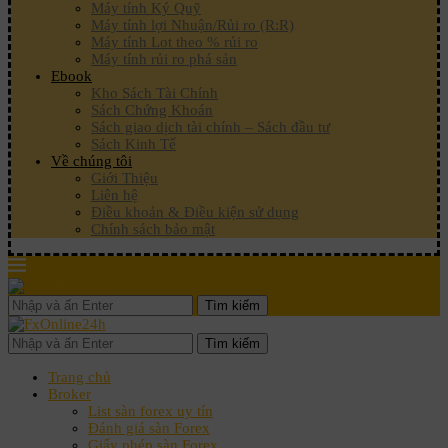
Máy tính Ký Quỹ
Máy tính lợi Nhuận/Rủi ro (R:R)
Máy tính Lot theo % rủi ro
Máy tính rủi ro phá sản
Ebook
Kho Sách Tài Chính
Sách Chứng Khoán
Sách giao dịch tài chính – Sách đầu tư
Sách Kinh Tế
Về chúng tôi
Giới Thiệu
Liên hệ
Điều khoản & Điều kiện sử dụng
Chính sách bảo mật
Tìm kiếm
Tìm kiếm
Trang chủ
Broker
List sàn forex uy tín
Đánh giá sàn Forex
Giấy phép sàn Forex