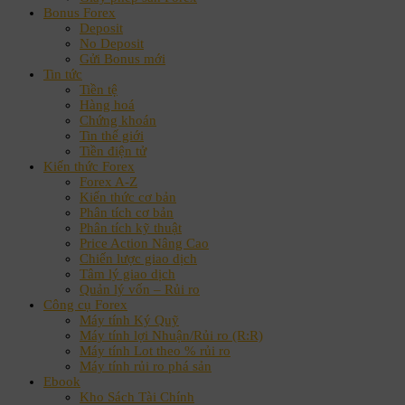
Bonus Forex
Deposit
No Deposit
Gửi Bonus mới
Tin tức
Tiền tệ
Hàng hoá
Chứng khoán
Tin thế giới
Tiền điện tử
Kiến thức Forex
Forex A-Z
Kiến thức cơ bản
Phân tích cơ bản
Phân tích kỹ thuật
Price Action Nâng Cao
Chiến lược giao dịch
Tâm lý giao dịch
Quản lý vốn – Rủi ro
Công cụ Forex
Máy tính Ký Quỹ
Máy tính lợi Nhuận/Rủi ro (R:R)
Máy tính Lot theo % rủi ro
Máy tính rủi ro phá sản
Ebook
Kho Sách Tài Chính