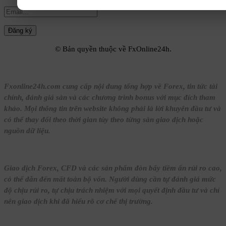
© Bản quyền thuộc về FxOnline24h.
Fxonline24h.com cung cấp nội dung tổng hợp về Forex, tin tức tài
chính, đánh giá sàn và các chương trình bonus với mục đích tham
khảo. Mọi thông tin trên website không phải là lời khuyên đầu tư và
có thể thay đổi theo thời gian tùy theo từng sàn giao dịch hoặc
nguồn dữ liệu.
Giao dịch Forex, CFD và các sản phẩm đòn bẩy tiềm ẩn rủi ro cao,
có thể dẫn đến mất toàn bộ vốn. Người dùng cần tự đánh giá mức
độ chịu rủi ro, tự chịu trách nhiệm với mọi quyết định đầu tư và chỉ
nên giao dịch khi đã hiểu rõ cơ chế thị trường.