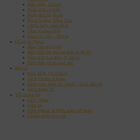
Kiến thức cơ bản
Phân tích cơ bản
Phân tích kỹ thuật
Price Action Nâng Cao
Chiến lược giao dịch
Tâm lý giao dịch
Quản lý vốn – Rủi ro
Công cụ Forex
Máy tính Ký Quỹ
Máy tính lợi Nhuận/Rủi ro (R:R)
Máy tính Lot theo % rủi ro
Máy tính rủi ro phá sản
Ebook
Kho Sách Tài Chính
Sách Chứng Khoán
Sách giao dịch tài chính – Sách đầu tư
Sách Kinh Tế
Về chúng tôi
Giới Thiệu
Liên hệ
Điều khoản & Điều kiện sử dụng
Chính sách bảo mật