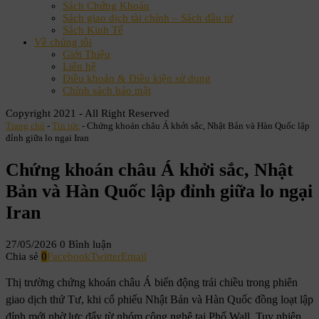
Sách Chứng Khoán
Sách giao dịch tài chính – Sách đầu tư
Sách Kinh Tế
Về chúng tôi
Giới Thiệu
Liên hệ
Điều khoản & Điều kiện sử dụng
Chính sách bảo mật
Copyright 2021 - All Right Reserved
Trang chủ
-
Tin tức
-
Chứng khoán châu Á khởi sắc, Nhật Bản và Hàn Quốc lập
đỉnh giữa lo ngại Iran
Chứng khoán châu Á khởi sắc, Nhật
Bản và Hàn Quốc lập đỉnh giữa lo ngại
Iran
27/05/2026
0 Bình luận
Chia sẻ
0
Facebook
Twitter
Email
Thị trường chứng khoán châu Á biến động trái chiều trong phiên
giao dịch thứ Tư, khi cổ phiếu Nhật Bản và Hàn Quốc đồng loạt lập
đỉnh mới nhờ lực đẩy từ nhóm công nghệ tại Phố Wall. Tuy nhiên,