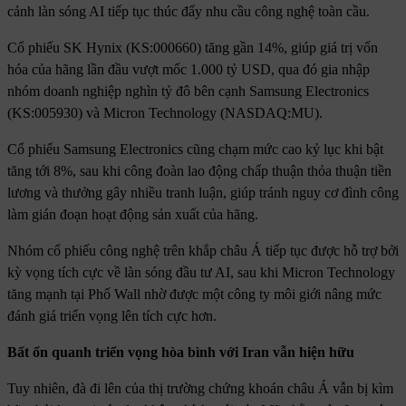
cảnh làn sóng AI tiếp tục thúc đẩy nhu cầu công nghệ toàn cầu.
Cổ phiếu SK Hynix (KS:000660) tăng gần 14%, giúp giá trị vốn
hóa của hãng lần đầu vượt mốc 1.000 tỷ USD, qua đó gia nhập
nhóm doanh nghiệp nghìn tỷ đô bên cạnh Samsung Electronics
(KS:005930) và Micron Technology (NASDAQ:MU).
Cổ phiếu Samsung Electronics cũng chạm mức cao kỷ lục khi bật
tăng tới 8%, sau khi công đoàn lao động chấp thuận thỏa thuận tiền
lương và thưởng gây nhiều tranh luận, giúp tránh nguy cơ đình công
làm gián đoạn hoạt động sản xuất của hãng.
Nhóm cổ phiếu công nghệ trên khắp châu Á tiếp tục được hỗ trợ bởi
kỳ vọng tích cực về làn sóng đầu tư AI, sau khi Micron Technology
tăng mạnh tại Phố Wall nhờ được một công ty môi giới nâng mức
đánh giá triển vọng lên tích cực hơn.
Bất ổn quanh triển vọng hòa bình với Iran vẫn hiện hữu
Tuy nhiên, đà đi lên của thị trường chứng khoán châu Á vẫn bị kìm