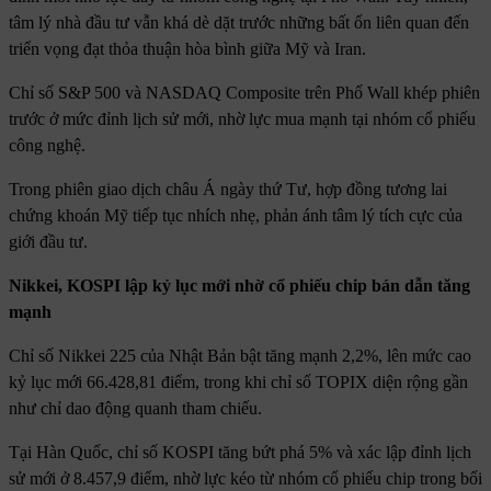
tâm lý nhà đầu tư vẫn khá dè dặt trước những bất ổn liên quan đến
triển vọng đạt thỏa thuận hòa bình giữa Mỹ và Iran.
Chỉ số S&P 500 và NASDAQ Composite trên Phố Wall khép phiên
trước ở mức đỉnh lịch sử mới, nhờ lực mua mạnh tại nhóm cổ phiếu
công nghệ.
Trong phiên giao dịch châu Á ngày thứ Tư, hợp đồng tương lai
chứng khoán Mỹ tiếp tục nhích nhẹ, phản ánh tâm lý tích cực của
giới đầu tư.
Nikkei, KOSPI lập kỷ lục mới nhờ cổ phiếu chip bán dẫn tăng
mạnh
Chỉ số Nikkei 225 của Nhật Bản bật tăng mạnh 2,2%, lên mức cao
kỷ lục mới 66.428,81 điểm, trong khi chỉ số TOPIX diện rộng gần
như chỉ dao động quanh tham chiếu.
Tại Hàn Quốc, chỉ số KOSPI tăng bứt phá 5% và xác lập đỉnh lịch
sử mới ở 8.457,9 điểm, nhờ lực kéo từ nhóm cổ phiếu chip trong bối