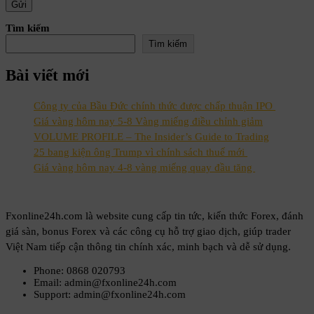
Tìm kiếm
Tìm kiếm
Bài viết mới
Công ty của Bầu Đức chính thức được chấp thuận IPO
Giá vàng hôm nay 5-8 Vàng miếng điều chỉnh giảm
VOLUME PROFILE – The Insider’s Guide to Trading
25 bang kiện ông Trump vì chính sách thuế mới
Giá vàng hôm nay 4-8 vàng miếng quay đầu tăng
Fxonline24h.com là website cung cấp tin tức, kiến thức Forex, đánh
giá sàn, bonus Forex và các công cụ hỗ trợ giao dịch, giúp trader
Việt Nam tiếp cận thông tin chính xác, minh bạch và dễ sử dụng.
Phone: 0868 020793
Email: admin@fxonline24h.com
Support: admin@fxonline24h.com