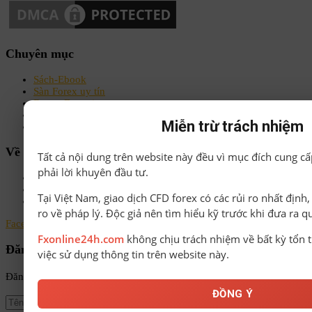
Chuyên mục
Sách-Ebook
Sàn Forex uy tín
Bonus Deposit
Bonus No Deposit
Miễn trừ trách nhiệm
Kiến thức Forex A-Z
Về chúng tôi
Tất cả nội dung trên website này đều vì mục đích cung cấ
phải lời khuyên đầu tư.
Chính sách bảo mật
Điều khoản & Điều kiện
Tại Việt Nam, giao dịch CFD forex có các rủi ro nhất định
Liên hệ
ro về pháp lý. Độc giả nên tìm hiểu kỹ trước khi đưa ra q
Facebook
Instagram
Linkedin
Youtube
Email
Fxonline24h.com
không chịu trách nhiệm về bất kỳ tổn t
Đăng ký nhận tin
việc sử dụng thông tin trên website này.
Đăng ký để nhận tin tức mới nhất từ FxOnline24h!
ĐỒNG Ý