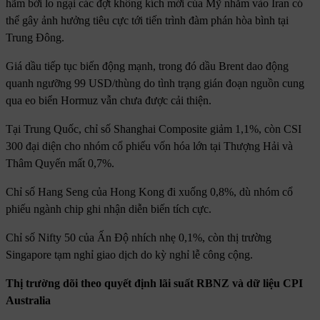
hãm bởi lo ngại các đợt không kích mới của Mỹ nhằm vào Iran có
thể gây ảnh hưởng tiêu cực tới tiến trình đàm phán hòa bình tại
Trung Đông.
Giá dầu tiếp tục biến động mạnh, trong đó dầu Brent dao động
quanh ngưỡng 99 USD/thùng do tình trạng gián đoạn nguồn cung
qua eo biển Hormuz vẫn chưa được cải thiện.
Tại Trung Quốc, chỉ số Shanghai Composite giảm 1,1%, còn CSI
300 đại diện cho nhóm cổ phiếu vốn hóa lớn tại Thượng Hải và
Thâm Quyến mất 0,7%.
Chỉ số Hang Seng của Hong Kong đi xuống 0,8%, dù nhóm cổ
phiếu ngành chip ghi nhận diễn biến tích cực.
Chỉ số Nifty 50 của Ấn Độ nhích nhẹ 0,1%, còn thị trường
Singapore tạm nghỉ giao dịch do kỳ nghỉ lễ công cộng.
Thị trường dõi theo quyết định lãi suất RBNZ và dữ liệu CPI
Australia