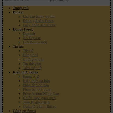
Trang chủ
Broker
List sàn forex uy tín
Đánh giá sàn Forex
Giấy phép sàn Forex
Bonus Forex
Deposit
No Deposit
Gửi Bonus mới
Tin tức
Tiền tệ
Hàng hoá
Chứng khoán
Tin thế giới
Tiền điện tử
Kiến thức Forex
Forex A-Z
Kiến thức cơ bản
Phân tích cơ bản
Phân tích kỹ thuật
Price Action Nâng Cao
Chiến lược giao dịch
Tâm lý giao dịch
Quản lý vốn – Rủi ro
Công cụ Forex