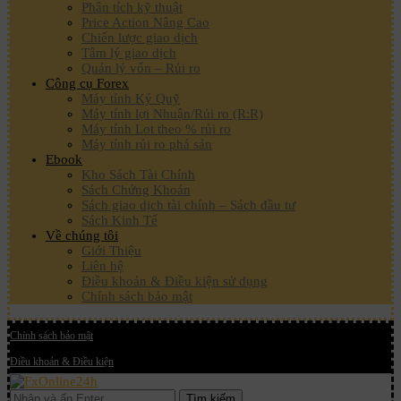
Phân tích kỹ thuật
Price Action Nâng Cao
Chiến lược giao dịch
Tâm lý giao dịch
Quản lý vốn – Rủi ro
Công cụ Forex
Máy tính Ký Quỹ
Máy tính lợi Nhuận/Rủi ro (R:R)
Máy tính Lot theo % rủi ro
Máy tính rủi ro phá sản
Ebook
Kho Sách Tài Chính
Sách Chứng Khoán
Sách giao dịch tài chính – Sách đầu tư
Sách Kinh Tế
Về chúng tôi
Giới Thiệu
Liên hệ
Điều khoản & Điều kiện sử dụng
Chính sách bảo mật
Chính sách bảo mật
Điều khoản & Điều kiện
Tìm kiếm