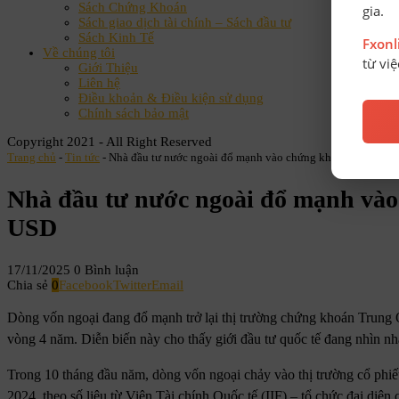
Sách Chứng Khoán
gia.
Sách giao dịch tài chính – Sách đầu tư
Sách Kinh Tế
Fxon
Về chúng tôi
từ vi
Giới Thiệu
Liên hệ
Điều khoản & Điều kiện sử dụng
Chính sách bảo mật
Copyright 2021 - All Right Reserved
Trang chủ
-
Tin tức
-
Nhà đầu tư nước ngoài đổ mạnh vào chứng khoán Trung Qu
Nhà đầu tư nước ngoài đổ mạnh vào
USD
17/11/2025
0 Bình luận
Chia sẻ
0
Facebook
Twitter
Email
Dòng vốn ngoại đang đổ mạnh trở lại thị trường chứng khoán Trung Qu
vòng 4 năm. Diễn biến này cho thấy giới đầu tư quốc tế đang nhìn nhậ
Trong 10 tháng đầu năm, dòng vốn ngoại chảy vào thị trường cổ ph
2024, theo số liệu từ Viện Tài chính Quốc tế (IIF) – tổ chức đại diệ