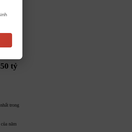
sinh
50 tỷ
nhất trong
D của năm