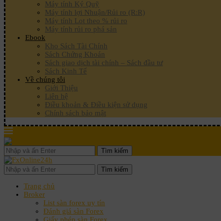
Máy tính Ký Quỹ
Máy tính lợi Nhuận/Rủi ro (R:R)
Máy tính Lot theo % rủi ro
Máy tính rủi ro phá sản
Ebook
Kho Sách Tài Chính
Sách Chứng Khoán
Sách giao dịch tài chính – Sách đầu tư
Sách Kinh Tế
Về chúng tôi
Giới Thiệu
Liên hệ
Điều khoản & Điều kiện sử dụng
Chính sách bảo mật
Tìm kiếm
Tìm kiếm
Trang chủ
Broker
List sàn forex uy tín
Đánh giá sàn Forex
Giấy phép sàn Forex