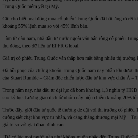
Trung Quốc niêm yết tại Mỹ.
Citi cho biết hoạt động mua cổ phiếu Trung Quốc đã bật tăng rõ rệt k
khoảng 55% lệnh mua so với 45% lệnh bán.
Tính từ đầu năm, nhà đầu tư nước ngoài vẫn bán ròng cổ phiếu Tru
thụ động, theo dữ liệu từ EPFR Global.
Giá trị cổ phiếu Trung Quốc vẫn thấp hơn mặt bằng nhiều thị trường 
Đà hồi phục của chứng khoán Trung Quốc năm nay phần lớn được thúc
của Stuart Rumble – Giám đốc chiến lược đầu tư khu vực châu Á – Th
Trong năm nay, nhà đầu tư đại lục đã bơm khoảng 1,3 nghìn tỷ HK
cao kỷ lục. Lượng giao dịch từ nhóm này hiện chiếm khoảng 20% tổn
Trước đây, giới đầu tư quốc tế thường dè dặt với thị trường cổ phiế
cường siết chặt khu vực tư nhân, và căng thẳng thương mại Mỹ – T
giá trị so với giai đoạn đỉnh cao.
“Đã có lúc mọi người gần như không muốn nhắc đến Trung Quốc”, D