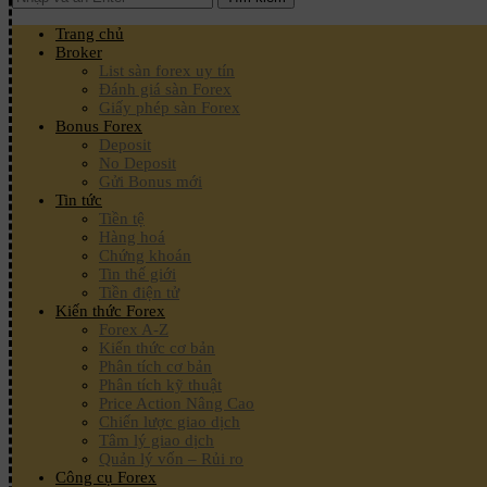
Trang chủ
Broker
List sàn forex uy tín
Đánh giá sàn Forex
Giấy phép sàn Forex
Bonus Forex
Deposit
No Deposit
Gửi Bonus mới
Tin tức
Tiền tệ
Hàng hoá
Chứng khoán
Tin thế giới
Tiền điện tử
Kiến thức Forex
Forex A-Z
Kiến thức cơ bản
Phân tích cơ bản
Phân tích kỹ thuật
Price Action Nâng Cao
Chiến lược giao dịch
Tâm lý giao dịch
Quản lý vốn – Rủi ro
Công cụ Forex