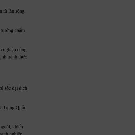
n từ làn sóng
g trưởng chậm
nh nghiệp công
ạnh tranh thực
ú sốc đại dịch
ược Trung Quốc
ngoái, khiến
doanh nghiệp