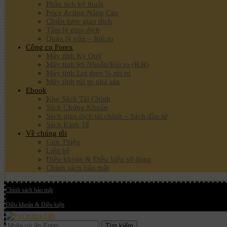
Phân tích kỹ thuật
Price Action Nâng Cao
Chiến lược giao dịch
Tâm lý giao dịch
Quản lý vốn – Rủi ro
Công cụ Forex
Máy tính Ký Quỹ
Máy tính lợi Nhuận/Rủi ro (R:R)
Máy tính Lot theo % rủi ro
Máy tính rủi ro phá sản
Ebook
Kho Sách Tài Chính
Sách Chứng Khoán
Sách giao dịch tài chính – Sách đầu tư
Sách Kinh Tế
Về chúng tôi
Giới Thiệu
Liên hệ
Điều khoản & Điều kiện sử dụng
Chính sách bảo mật
Chính sách bảo mật
Điều khoản & Điều kiện
Tìm kiếm