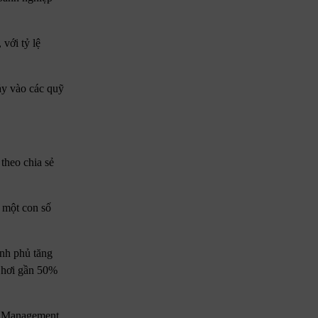
với tỷ lệ
ảy vào các quỹ
theo chia sẻ
 một con số
ính phủ tăng
 hơi gần 50%
et Management