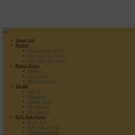
Trang chủ
Broker
List sàn forex uy tín
Đánh giá sàn Forex
Giấy phép sàn Forex
Bonus Forex
Deposit
No Deposit
Gửi Bonus mới
Tin tức
Tiền tệ
Hàng hoá
Chứng khoán
Tin thế giới
Tiền điện tử
Kiến thức Forex
Forex A-Z
Kiến thức cơ bản
Phân tích cơ bản