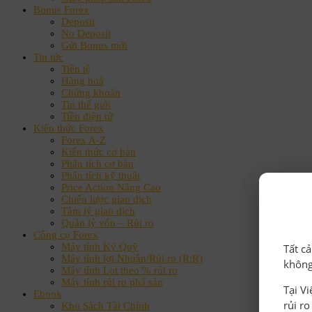
Bonus Forex
Deposit
No Deposit
Gửi Bonus mới
Tin tức
Tiền tệ
Hàng hoá
Chứng khoán
Tin thế giới
Tiền điện tử
Kiến thức Forex
Forex A-Z
Kiến thức cơ bản
Phân tích cơ bản
Phân tích kỹ thuật
Price Action Nâng Cao
Chiến lược giao dịch
Tâm lý giao dịch
Quản lý vốn – Rủi ro
Công cụ Forex
Máy tính Ký Quỹ
Tất c
Máy tính lợi Nhuận/Rủi ro (R:R)
không
Máy tính Lot theo % rủi ro
Máy tính rủi ro phá sản
Tại V
Ebook
rủi r
Kho Sách Tài Chính