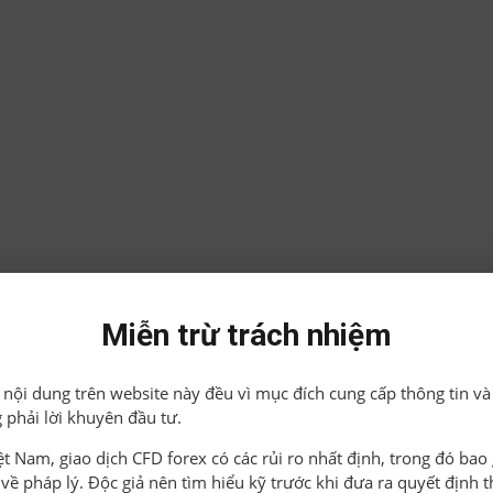
Miễn trừ trách nhiệm
ả nội dung trên website này đều vì mục đích cung cấp thông tin và
 phải lời khuyên đầu tư.
iệt Nam, giao dịch CFD forex có các rủi ro nhất định, trong đó ba
o về pháp lý. Độc giả nên tìm hiểu kỹ trước khi đưa ra quyết định 