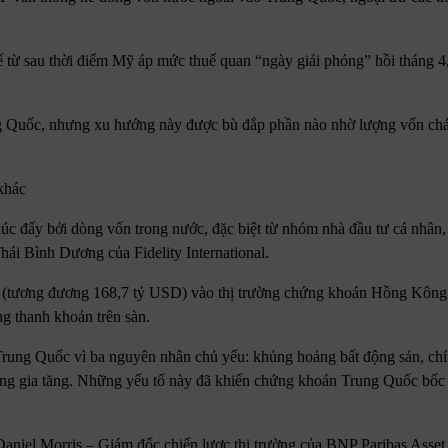
ể từ sau thời điểm Mỹ áp mức thuế quan “ngày giải phóng” hồi tháng 4, 
ng Quốc, nhưng xu hướng này được bù đắp phần nào nhờ lượng vốn ch
khác
 đẩy bởi dòng vốn trong nước, đặc biệt từ nhóm nhà đầu tư cá nhân, 
ái Bình Dương của Fidelity International.
D (tương đương 168,7 tỷ USD) vào thị trường chứng khoán Hồng Kông
g thanh khoản trên sàn.
u Trung Quốc vì ba nguyên nhân chủ yếu: khủng hoảng bất động sản, ch
rung gia tăng. Những yếu tố này đã khiến chứng khoán Trung Quốc bốc
aniel Morris – Giám đốc chiến lược thị trường của BNP Paribas Ass