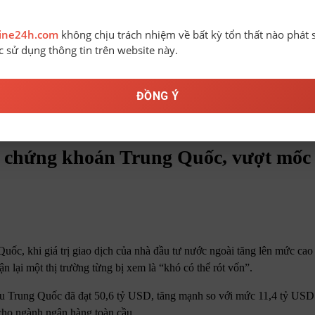
line24h.com
không chịu trách nhiệm về bất kỳ tổn thất nào phát 
ệc sử dụng thông tin trên website này.
ĐỒNG Ý
ốc, vượt mốc 50 tỷ USD
 chứng khoán Trung Quốc, vượt mốc 
ốc, khi giá trị giao dịch của nhà đầu tư nước ngoài tăng lên mức cao 
n lại một thị trường từng bị xem là “khó có thể rót vốn”.
iếu Trung Quốc đã đạt 50,6 tỷ USD, tăng mạnh so với mức 11,4 tỷ US
n cho ngành ngân hàng toàn cầu.