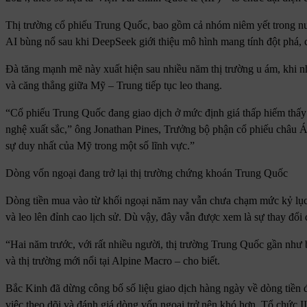
Thị trường cổ phiếu Trung Quốc, bao gồm cả nhóm niêm yết trong nư
AI bùng nổ sau khi DeepSeek giới thiệu mô hình mang tính đột phá, 
Đà tăng mạnh mẽ này xuất hiện sau nhiều năm thị trường u ám, khi nh
và căng thẳng giữa Mỹ – Trung tiếp tục leo thang.
“Cổ phiếu Trung Quốc đang giao dịch ở mức định giá thấp hiếm thấy 
nghệ xuất sắc,” ông Jonathan Pines, Trưởng bộ phận cổ phiếu châu Á
sự duy nhất của Mỹ trong một số lĩnh vực.”
Dòng vốn ngoại đang trở lại thị trường chứng khoán Trung Quốc
Dòng tiền mua vào từ khối ngoại năm nay vẫn chưa chạm mức kỷ lục 
và leo lên đỉnh cao lịch sử. Dù vậy, đây vẫn được xem là sự thay đổi 
“Hai năm trước, với rất nhiều người, thị trường Trung Quốc gần nh
và thị trường mới nổi tại Alpine Macro – cho biết.
Bắc Kinh đã dừng công bố số liệu giao dịch hàng ngày về dòng tiền
việc theo dõi và đánh giá dòng vốn ngoại trở nên khó hơn. Tổ chức 