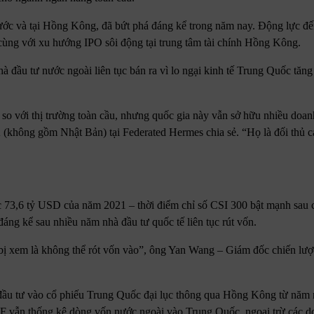
ớc và tại Hồng Kông, đã bứt phá đáng kể trong năm nay. Động lực đế
cùng với xu hướng IPO sôi động tại trung tâm tài chính Hồng Kông.
à đầu tư nước ngoài liên tục bán ra vì lo ngại kinh tế Trung Quốc tăn
so với thị trường toàn cầu, nhưng quốc gia này vẫn sở hữu nhiều doa
 (không gồm Nhật Bản) tại Federated Hermes chia sẻ. “Họ là đối thủ c
73,6 tỷ USD của năm 2021 – thời điểm chỉ số CSI 300 bật mạnh sau c
đáng kể sau nhiều năm nhà đầu tư quốc tế liên tục rút vốn.
ư bị xem là không thể rót vốn vào”, ông Yan Wang – Giám đốc chiến l
 đầu tư vào cổ phiếu Trung Quốc đại lục thông qua Hồng Kông từ năm 
IIF vẫn thống kê dòng vốn nước ngoài vào Trung Quốc, ngoại trừ các 