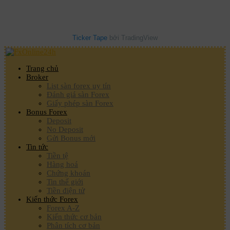
Ticker Tape
bởi TradingView
Trang chủ
Broker
List sàn forex uy tín
Đánh giá sàn Forex
Giấy phép sàn Forex
Bonus Forex
Deposit
No Deposit
Gửi Bonus mới
Tin tức
Tiền tệ
Hàng hoá
Chứng khoán
Tin thế giới
Tiền điện tử
Kiến thức Forex
Forex A-Z
Kiến thức cơ bản
Phân tích cơ bản