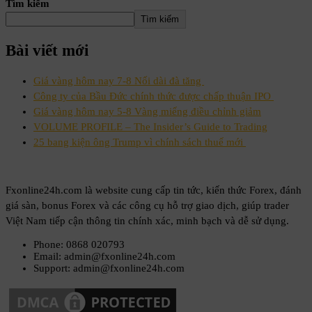
Tìm kiếm
Tìm kiếm
Bài viết mới
Giá vàng hôm nay 7-8 Nối dài đà tăng
Công ty của Bầu Đức chính thức được chấp thuận IPO
Giá vàng hôm nay 5-8 Vàng miếng điều chỉnh giảm
VOLUME PROFILE – The Insider’s Guide to Trading
25 bang kiện ông Trump vì chính sách thuế mới
Fxonline24h.com là website cung cấp tin tức, kiến thức Forex, đánh
giá sàn, bonus Forex và các công cụ hỗ trợ giao dịch, giúp trader
Việt Nam tiếp cận thông tin chính xác, minh bạch và dễ sử dụng.
Phone: 0868 020793
Email: admin@fxonline24h.com
Support: admin@fxonline24h.com