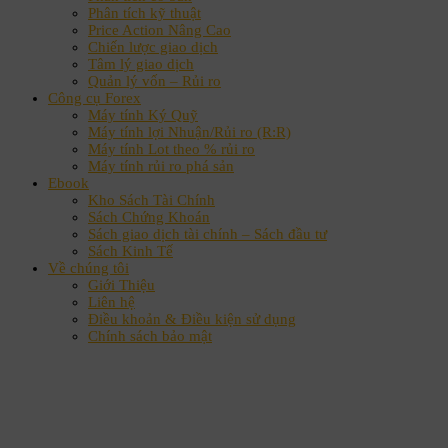
Phân tích kỹ thuật
Price Action Nâng Cao
Chiến lược giao dịch
Tâm lý giao dịch
Quản lý vốn – Rủi ro
Công cụ Forex
Máy tính Ký Quỹ
Máy tính lợi Nhuận/Rủi ro (R:R)
Máy tính Lot theo % rủi ro
Máy tính rủi ro phá sản
Ebook
Kho Sách Tài Chính
Sách Chứng Khoán
Sách giao dịch tài chính – Sách đầu tư
Sách Kinh Tế
Về chúng tôi
Giới Thiệu
Liên hệ
Điều khoản & Điều kiện sử dụng
Chính sách bảo mật