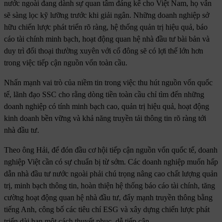
nước ngoài đang dành sự quan tâm đáng kể cho Việt Nam, họ vẫn
sẽ sàng lọc kỹ lưỡng trước khi giải ngân. Những doanh nghiệp sở
hữu chiến lược phát triển rõ ràng, hệ thống quản trị hiệu quả, báo
cáo tài chính minh bạch, hoạt động quan hệ nhà đầu tư bài bản và
duy trì đối thoại thường xuyên với cổ đông sẽ có lợi thế lớn hơn
trong việc tiếp cận nguồn vốn toàn cầu.
Nhấn mạnh vai trò của niềm tin trong việc thu hút nguồn vốn quốc
tế, lãnh đạo SSC cho rằng dòng tiền toàn cầu chỉ tìm đến những
doanh nghiệp có tính minh bạch cao, quản trị hiệu quả, hoạt động
kinh doanh bền vững và khả năng truyền tải thông tin rõ ràng tới
nhà đầu tư.
Theo ông Hải, để đón đầu cơ hội tiếp cận nguồn vốn quốc tế, doanh
nghiệp Việt cần có sự chuẩn bị từ sớm. Các doanh nghiệp muốn hấp
dẫn nhà đầu tư nước ngoài phải chú trọng nâng cao chất lượng quản
trị, minh bạch thông tin, hoàn thiện hệ thống báo cáo tài chính, tăng
cường hoạt động quan hệ nhà đầu tư, đẩy mạnh truyền thông bằng
tiếng Anh, công bố các tiêu chí ESG và xây dựng chiến lược phát
triển dài hạn một cách thuyết phục, dễ tiếp cận.