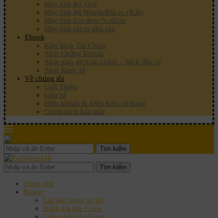
Máy tính Ký Quỹ
Máy tính lợi Nhuận/Rủi ro (R:R)
Máy tính Lot theo % rủi ro
Máy tính rủi ro phá sản
Ebook
Kho Sách Tài Chính
Sách Chứng Khoán
Sách giao dịch tài chính – Sách đầu tư
Sách Kinh Tế
Về chúng tôi
Giới Thiệu
Liên hệ
Điều khoản & Điều kiện sử dụng
Chính sách bảo mật
Tìm kiếm
Tìm kiếm
Trang chủ
Broker
List sàn forex uy tín
Đánh giá sàn Forex
Giấy phép sàn Forex