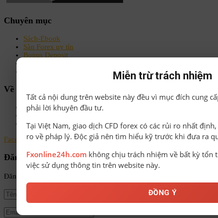
Chuyên mục
Sách-Ebook
Sàn Forex uy tín
Bonus Deposit
Bonus No Deposit
Kiến thức Forex A-Z
Miễn trừ trách nhiệm
Về chúng tôi
Tất cả nội dung trên website này đều vì mục đích cung cấ
phải lời khuyên đầu tư.
Chính sách bảo mật
Điều khoản & Điều kiện
Liên hệ
Tại Việt Nam, giao dịch CFD forex có các rủi ro nhất định
ro về pháp lý. Độc giả nên tìm hiểu kỹ trước khi đưa ra q
Facebook
Instagram
Linkedin
Youtube
Email
Fxonline24h.com
không chịu trách nhiệm về bất kỳ tổn t
Đăng ký nhận tin
việc sử dụng thông tin trên website này.
Đăng ký để nhận tin tức mới nhất từ FxOnline24h!
ĐỒNG Ý