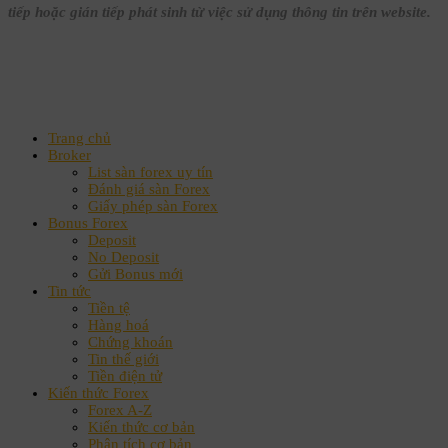
tiếp hoặc gián tiếp phát sinh từ việc sử dụng thông tin trên website.
Trang chủ
Broker
List sàn forex uy tín
Đánh giá sàn Forex
Giấy phép sàn Forex
Bonus Forex
Deposit
No Deposit
Gửi Bonus mới
Tin tức
Tiền tệ
Hàng hoá
Chứng khoán
Tin thế giới
Tiền điện tử
Kiến thức Forex
Forex A-Z
Kiến thức cơ bản
Phân tích cơ bản