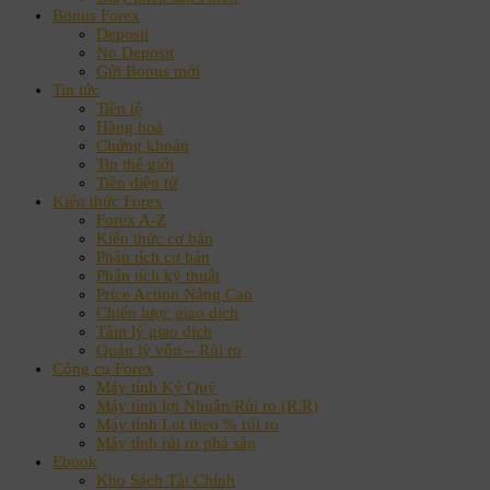
Bonus Forex
Deposit
No Deposit
Gửi Bonus mới
Tin tức
Tiền tệ
Hàng hoá
Chứng khoán
Tin thế giới
Tiền điện tử
Kiến thức Forex
Forex A-Z
Kiến thức cơ bản
Phân tích cơ bản
Phân tích kỹ thuật
Price Action Nâng Cao
Chiến lược giao dịch
Tâm lý giao dịch
Quản lý vốn – Rủi ro
Công cụ Forex
Máy tính Ký Quỹ
Máy tính lợi Nhuận/Rủi ro (R:R)
Máy tính Lot theo % rủi ro
Máy tính rủi ro phá sản
Ebook
Kho Sách Tài Chính