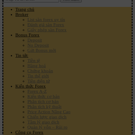
Trang chủ
Broker
List sàn forex uy tín
Đánh giá sàn Forex
Giấy phép sàn Forex
Bonus Forex
Deposit
No Deposit
Gửi Bonus mới
Tin tức
Tiền tệ
Hàng hoá
Chứng khoán
Tin thế giới
Tiền điện tử
Kiến thức Forex
Forex A-Z
Kiến thức cơ bản
Phân tích cơ bản
Phân tích kỹ thuật
Price Action Nâng Cao
Chiến lược giao dịch
Tâm lý giao dịch
Quản lý vốn – Rủi ro
Công cụ Forex