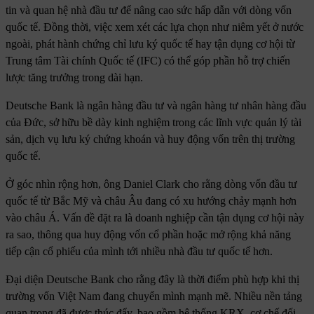
tin và quan hệ nhà đầu tư để nâng cao sức hấp dẫn với dòng vốn
quốc tế. Đồng thời, việc xem xét các lựa chọn như niêm yết ở nước
ngoài, phát hành chứng chỉ lưu ký quốc tế hay tận dụng cơ hội từ
Trung tâm Tài chính Quốc tế (IFC) có thể góp phần hỗ trợ chiến
lược tăng trưởng trong dài hạn.
Deutsche Bank là ngân hàng đầu tư và ngân hàng tư nhân hàng đầu
của Đức, sở hữu bề dày kinh nghiệm trong các lĩnh vực quản lý tài
sản, dịch vụ lưu ký chứng khoán và huy động vốn trên thị trường
quốc tế.
Ở góc nhìn rộng hơn, ông Daniel Clark cho rằng dòng vốn đầu tư
quốc tế từ Bắc Mỹ và châu Âu đang có xu hướng chảy mạnh hơn
vào châu Á. Vấn đề đặt ra là doanh nghiệp cần tận dụng cơ hội này
ra sao, thông qua huy động vốn cổ phần hoặc mở rộng khả năng
tiếp cận cổ phiếu của mình tới nhiều nhà đầu tư quốc tế hơn.
Đại diện Deutsche Bank cho rằng đây là thời điểm phù hợp khi thị
trường vốn Việt Nam đang chuyển mình mạnh mẽ. Nhiều nền tảng
quan trọng đã được thúc đẩy, bao gồm hệ thống KRX, cơ chế đối