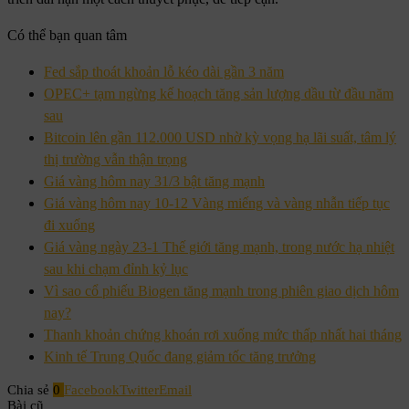
Có thể bạn quan tâm
Fed sắp thoát khoản lỗ kéo dài gần 3 năm
OPEC+ tạm ngừng kế hoạch tăng sản lượng dầu từ đầu năm
sau
Bitcoin lên gần 112.000 USD nhờ kỳ vọng hạ lãi suất, tâm lý
thị trường vẫn thận trọng
Giá vàng hôm nay 31/3 bật tăng mạnh
Giá vàng hôm nay 10-12 Vàng miếng và vàng nhẫn tiếp tục
đi xuống
Giá vàng ngày 23-1 Thế giới tăng mạnh, trong nước hạ nhiệt
sau khi chạm đỉnh kỷ lục
Vì sao cổ phiếu Biogen tăng mạnh trong phiên giao dịch hôm
nay?
Thanh khoản chứng khoán rơi xuống mức thấp nhất hai tháng
Kinh tế Trung Quốc đang giảm tốc tăng trưởng
Chia sẻ
0
Facebook
Twitter
Email
Bài cũ