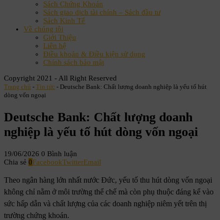
Sách Chứng Khoán
Sách giao dịch tài chính – Sách đầu tư
Sách Kinh Tế
Về chúng tôi
Giới Thiệu
Liên hệ
Điều khoản & Điều kiện sử dụng
Chính sách bảo mật
Copyright 2021 - All Right Reserved
Trang chủ
-
Tin tức
-
Deutsche Bank: Chất lượng doanh nghiệp là yếu tố hút
dòng vốn ngoại
Deutsche Bank: Chất lượng doanh
nghiệp là yếu tố hút dòng vốn ngoại
19/06/2026
0 Bình luận
Chia sẻ
0
Facebook
Twitter
Email
Theo ngân hàng lớn nhất nước Đức, yếu tố thu hút dòng vốn ngoại
không chỉ nằm ở môi trường thể chế mà còn phụ thuộc đáng kể vào
sức hấp dẫn và chất lượng của các doanh nghiệp niêm yết trên thị
trường chứng khoán.