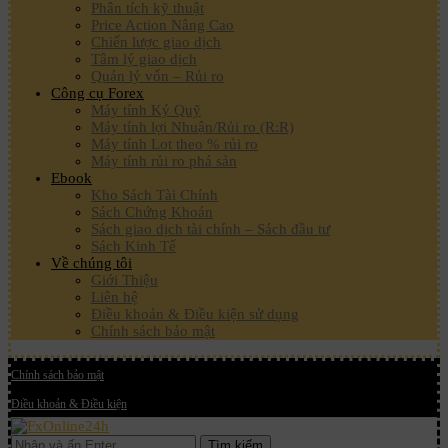
Phân tích kỹ thuật
Price Action Nâng Cao
Chiến lược giao dịch
Tâm lý giao dịch
Quản lý vốn – Rủi ro
Công cụ Forex
Máy tính Ký Quỹ
Máy tính lợi Nhuận/Rủi ro (R:R)
Máy tính Lot theo % rủi ro
Máy tính rủi ro phá sản
Ebook
Kho Sách Tài Chính
Sách Chứng Khoán
Sách giao dịch tài chính – Sách đầu tư
Sách Kinh Tế
Về chúng tôi
Giới Thiệu
Liên hệ
Điều khoản & Điều kiện sử dụng
Chính sách bảo mật
Chính sách bảo mật
Điều khoản & Điều kiện
Tìm kiếm