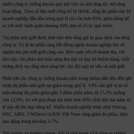
nhiều công ty chứng khoán quy mô vừa và nhỏ tăng tốc mở rộng
hoạt động. Theo số liệu mới công bố từ HoSE, tổng thị phần của 10
doanh nghiệp dẫn đầu trong quý II chỉ còn hơn 65%, giảm đáng kể
so với mức bình quân khoảng 68% duy trì ở các quý trước.
Thị phần môi giới được tính dựa trên tổng giá trị giao dịch của từng
công ty. Tỷ lệ thị phần càng lớn đồng nghĩa doanh nghiệp thu về
nguồn thu phí môi giới càng cao. Bên cạnh yếu tố doanh thu, chỉ
tiêu này còn phản ánh khả năng thu hút và duy trì khách hàng, chất
lượng dịch vụ cũng như năng lực của đội ngũ tư vấn và môi giới.
Phần lớn các công ty chứng khoán nằm trong nhóm dẫn đầu đều ghi
nhận thị phần môi giới sụt giảm trong quý II. VPS vẫn giữ vị trí số
một nhưng thị phần giảm gần 3 điểm phần trăm, từ 15,3% xuống
còn 12,6%. So với giai đoạn đạt đỉnh hơn 20% cách đây hai năm, tỷ
lệ này đã thu hẹp đáng kể. Nhiều doanh nghiệp khác như Vietcap,
HSC, MBS, VNDirect và KIS Việt Nam cũng giảm thị phần, hiện
dao động trong khoảng 3-7%.
Trái ngược xu hướng chung, SSI là một trong số ít công ty chứng