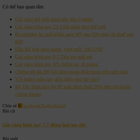
Có thể bạn quan tâm
Giá vàng thế giới giảm liên tiếp 3 phiên
Giá vàng hôm nay 23-3 Đà giảm theo thế giới
Ba phương án xuất khẩu sang Mỹ sau 150 ngày áp thuế tạm
thời
Dầu thế giới tăng mạnh, vượt mốc 100 USD
Giá vàng hôm nay 8-7 Tiếp tục mất giá
Giá vàng hôm nay 4/5 chững lại, đi ngang
Chứng khoán Mỹ bật tăng mạnh nhất trong một năm qua
VN-Index tuần này diễn biến như thế nào?
Bộ Tài chính hủy bỏ đề xuất đánh thuế 20% trên lợi nhuận
chứng khoán
Chia sẻ
0
Facebook
Twitter
Email
Bài cũ
Giá vàng hôm nay 7-7 đồng loạt lao dốc
Bài mới