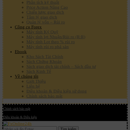
Phân tích kỹ thuật
Price Action Nâng Cao
Chiến lược giao dịch
Tâm lý giao dịch
Quản lý vốn – Rủi ro
Công cụ Forex
Máy tính Ký Quỹ
Máy tính lợi Nhuận/Rủi ro (R:R)
Máy tính Lot theo % rủi ro
Máy tính rủi ro phá sản
Ebook
Kho Sách Tài Chính
Sách Chứng Khoán
Sách giao dịch tài chính – Sách đầu tư
Sách Kinh Tế
Về chúng tôi
Giới Thiệu
Liên hệ
Điều khoản & Điều kiện sử dụng
Chính sách bảo mật
Chính sách bảo mật
Điều khoản & Điều kiện
Tìm kiếm