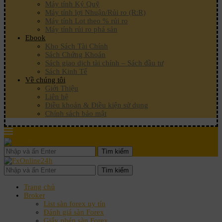
Máy tính Ký Quỹ
Máy tính lợi Nhuận/Rủi ro (R:R)
Máy tính Lot theo % rủi ro
Máy tính rủi ro phá sản
Ebook
Kho Sách Tài Chính
Sách Chứng Khoán
Sách giao dịch tài chính – Sách đầu tư
Sách Kinh Tế
Về chúng tôi
Giới Thiệu
Liên hệ
Điều khoản & Điều kiện sử dụng
Chính sách bảo mật
Tìm kiếm
Tìm kiếm
Trang chủ
Broker
List sàn forex uy tín
Đánh giá sàn Forex
Giấy phép sàn Forex