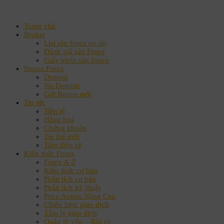
Trang chủ
Broker
List sàn forex uy tín
Đánh giá sàn Forex
Giấy phép sàn Forex
Bonus Forex
Deposit
No Deposit
Gửi Bonus mới
Tin tức
Tiền tệ
Hàng hoá
Chứng khoán
Tin thế giới
Tiền điện tử
Kiến thức Forex
Forex A-Z
Kiến thức cơ bản
Phân tích cơ bản
Phân tích kỹ thuật
Price Action Nâng Cao
Chiến lược giao dịch
Tâm lý giao dịch
Quản lý vốn – Rủi ro