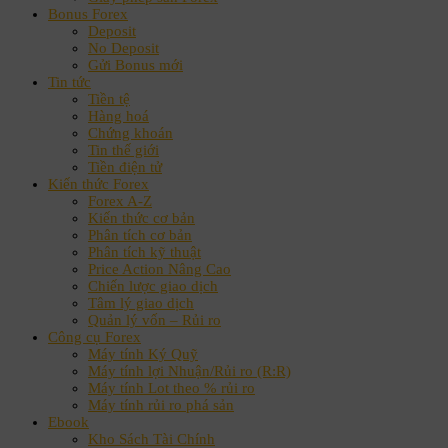
Bonus Forex
Deposit
No Deposit
Gửi Bonus mới
Tin tức
Tiền tệ
Hàng hoá
Chứng khoán
Tin thế giới
Tiền điện tử
Kiến thức Forex
Forex A-Z
Kiến thức cơ bản
Phân tích cơ bản
Phân tích kỹ thuật
Price Action Nâng Cao
Chiến lược giao dịch
Tâm lý giao dịch
Quản lý vốn – Rủi ro
Công cụ Forex
Máy tính Ký Quỹ
Máy tính lợi Nhuận/Rủi ro (R:R)
Máy tính Lot theo % rủi ro
Máy tính rủi ro phá sản
Ebook
Kho Sách Tài Chính