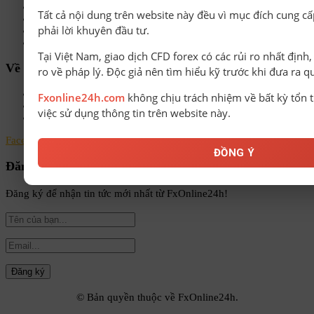
Sàn Forex uy tín
Tất cả nội dung trên website này đều vì mục đích cung cấ
Bonus Deposit
phải lời khuyên đầu tư.
Bonus No Deposit
Kiến thức Forex A-Z
Tại Việt Nam, giao dịch CFD forex có các rủi ro nhất định
Về chúng tôi
ro về pháp lý. Độc giả nên tìm hiểu kỹ trước khi đưa ra q
Chính sách bảo mật
Fxonline24h.com
không chịu trách nhiệm về bất kỳ tổn t
Điều khoản & Điều kiện
việc sử dụng thông tin trên website này.
Liên hệ
Facebook
Instagram
Linkedin
Youtube
Email
ĐỒNG Ý
Đăng ký nhận tin
Đăng ký để nhận tin tức mới nhất từ FxOnline24h!
© Bản quyền thuộc về FxOnline24h.