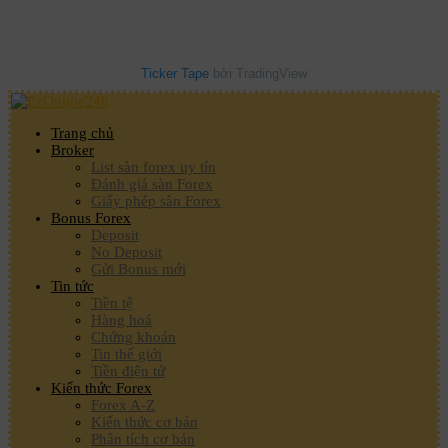
Ticker Tape
bởi TradingView
Trang chủ
Broker
List sàn forex uy tín
Đánh giá sàn Forex
Giấy phép sàn Forex
Bonus Forex
Deposit
No Deposit
Gửi Bonus mới
Tin tức
Tiền tệ
Hàng hoá
Chứng khoán
Tin thế giới
Tiền điện tử
Kiến thức Forex
Forex A-Z
Kiến thức cơ bản
Phân tích cơ bản