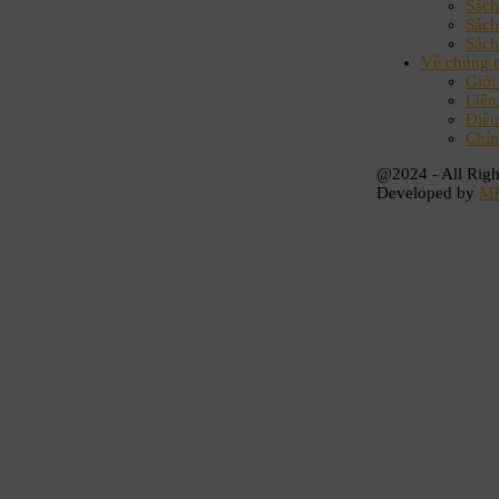
Sác
Sách
Sách
Về chúng t
Giới
Liên
Điều
Chín
@2024 - All Righ
Developed by
M