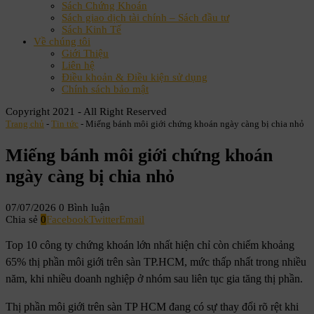
Sách Chứng Khoán
Sách giao dịch tài chính – Sách đầu tư
Sách Kinh Tế
Về chúng tôi
Giới Thiệu
Liên hệ
Điều khoản & Điều kiện sử dụng
Chính sách bảo mật
Copyright 2021 - All Right Reserved
Trang chủ
-
Tin tức
-
Miếng bánh môi giới chứng khoán ngày càng bị chia nhỏ
Miếng bánh môi giới chứng khoán
ngày càng bị chia nhỏ
07/07/2026
0 Bình luận
Chia sẻ
0
Facebook
Twitter
Email
Top 10 công ty chứng khoán lớn nhất hiện chỉ còn chiếm khoảng
65% thị phần môi giới trên sàn TP.HCM, mức thấp nhất trong nhiều
năm, khi nhiều doanh nghiệp ở nhóm sau liên tục gia tăng thị phần.
Thị phần môi giới trên sàn TP HCM đang có sự thay đổi rõ rệt khi