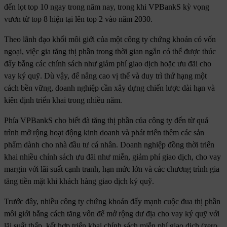
đến lọt top 10 ngay trong năm nay, trong khi VPBankS kỳ vọng
vươn từ top 8 hiện tại lên top 2 vào năm 2030.
Theo lãnh đạo khối môi giới của một công ty chứng khoán có vốn
ngoại, việc gia tăng thị phần trong thời gian ngắn có thể được thúc
đẩy bằng các chính sách như giảm phí giao dịch hoặc ưu đãi cho
vay ký quỹ. Dù vậy, để nâng cao vị thế và duy trì thứ hạng một
cách bền vững, doanh nghiệp cần xây dựng chiến lược dài hạn và
kiên định triển khai trong nhiều năm.
Phía VPBankS cho biết đà tăng thị phần của công ty đến từ quá
trình mở rộng hoạt động kinh doanh và phát triển thêm các sản
phẩm dành cho nhà đầu tư cá nhân. Doanh nghiệp đồng thời triển
khai nhiều chính sách ưu đãi như miễn, giảm phí giao dịch, cho vay
margin với lãi suất cạnh tranh, hạn mức lớn và các chương trình gia
tăng tiền mặt khi khách hàng giao dịch ký quỹ.
Trước đây, nhiều công ty chứng khoán đẩy mạnh cuộc đua thị phần
môi giới bằng cách tăng vốn để mở rộng dư địa cho vay ký quỹ với
lãi suất thấp, kết hợp triển khai chính sách miễn phí giao dịch (zero