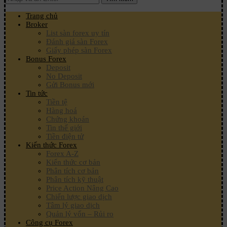
Trang chủ
Broker
List sàn forex uy tín
Đánh giá sàn Forex
Giấy phép sàn Forex
Bonus Forex
Deposit
No Deposit
Gửi Bonus mới
Tin tức
Tiền tệ
Hàng hoá
Chứng khoán
Tin thế giới
Tiền điện tử
Kiến thức Forex
Forex A-Z
Kiến thức cơ bản
Phân tích cơ bản
Phân tích kỹ thuật
Price Action Nâng Cao
Chiến lược giao dịch
Tâm lý giao dịch
Quản lý vốn – Rủi ro
Công cụ Forex