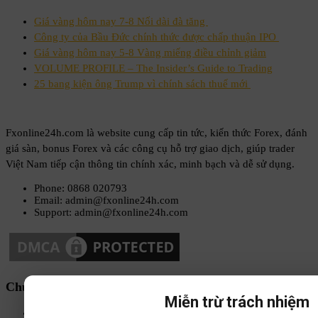
Giá vàng hôm nay 7-8 Nối dài đà tăng
Công ty của Bầu Đức chính thức được chấp thuận IPO
Giá vàng hôm nay 5-8 Vàng miếng điều chỉnh giảm
VOLUME PROFILE – The Insider’s Guide to Trading
25 bang kiện ông Trump vì chính sách thuế mới
Fxonline24h.com là website cung cấp tin tức, kiến thức Forex, đánh
giá sàn, bonus Forex và các công cụ hỗ trợ giao dịch, giúp trader
Việt Nam tiếp cận thông tin chính xác, minh bạch và dễ sử dụng.
Phone: 0868 020793
Email: admin@fxonline24h.com
Support: admin@fxonline24h.com
Chuyên mục
Miễn trừ trách nhiệm
Sách-Ebook