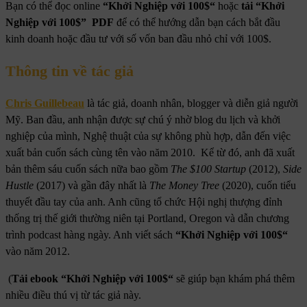
Bạn có thể đọc online
“Khởi Nghiệp với 100$
“
hoặc
tải
“Khởi
Nghiệp với 100$
” PDF
để có thể hướng dẫn bạn cách bắt đầu
kinh doanh hoặc đầu tư với số vốn ban đầu nhỏ chỉ với 100$.
Thông tin về tác giả
Chris Guillebeau
là tác giả, doanh nhân, blogger và diễn giả người
Mỹ. Ban đầu, anh nhận được sự chú ý nhờ blog du lịch và khởi
nghiệp của mình, Nghệ thuật của sự không phù hợp, dẫn đến việc
xuất bản cuốn sách cùng tên vào năm 2010. Kể từ đó, anh đã xuất
bản thêm sáu cuốn sách nữa bao gồm
The $100 Startup
(2012),
Side
Hustle
(2017) và gần đây nhất là
The Money Tree
(2020), cuốn tiểu
thuyết đầu tay của anh. Anh cũng tổ chức Hội nghị thượng đỉnh
thống trị thế giới thường niên tại Portland, Oregon và dẫn chương
trình podcast hàng ngày. Anh viết sách
“Khởi Nghiệp với 100$
“
vào năm 2012.
(
Tải ebook
“Khởi Nghiệp với 100$
“
sẽ giúp bạn khám phá thêm
nhiều điều thú vị từ tác giả này.