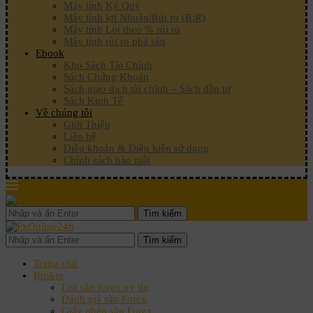
Máy tính Ký Quỹ
Máy tính lợi Nhuận/Rủi ro (R:R)
Máy tính Lot theo % rủi ro
Máy tính rủi ro phá sản
Ebook
Kho Sách Tài Chính
Sách Chứng Khoán
Sách giao dịch tài chính – Sách đầu tư
Sách Kinh Tế
Về chúng tôi
Giới Thiệu
Liên hệ
Điều khoản & Điều kiện sử dụng
Chính sách bảo mật
Tìm kiếm
Tìm kiếm
Trang chủ
Broker
List sàn forex uy tín
Đánh giá sàn Forex
Giấy phép sàn Forex