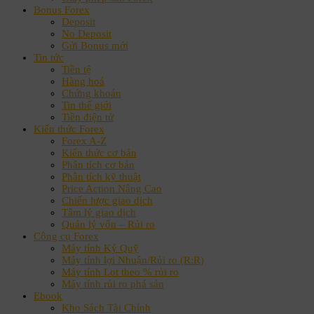
Bonus Forex
Deposit
No Deposit
Gửi Bonus mới
Tin tức
Tiền tệ
Hàng hoá
Chứng khoán
Tin thế giới
Tiền điện tử
Kiến thức Forex
Forex A-Z
Kiến thức cơ bản
Phân tích cơ bản
Phân tích kỹ thuật
Price Action Nâng Cao
Chiến lược giao dịch
Tâm lý giao dịch
Quản lý vốn – Rủi ro
Công cụ Forex
Máy tính Ký Quỹ
Máy tính lợi Nhuận/Rủi ro (R:R)
Máy tính Lot theo % rủi ro
Máy tính rủi ro phá sản
Ebook
Kho Sách Tài Chính