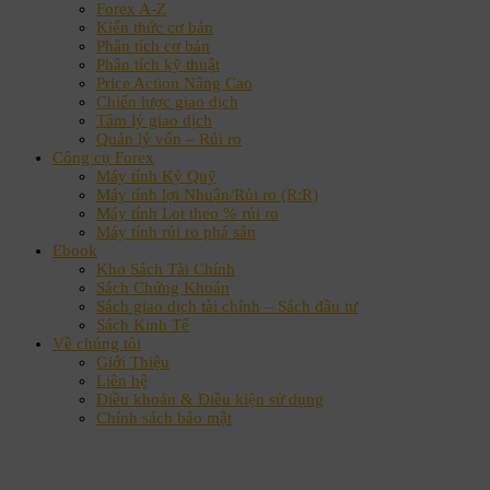
Forex A-Z
Kiến thức cơ bản
Phân tích cơ bản
Phân tích kỹ thuật
Price Action Nâng Cao
Chiến lược giao dịch
Tâm lý giao dịch
Quản lý vốn – Rủi ro
Công cụ Forex
Máy tính Ký Quỹ
Máy tính lợi Nhuận/Rủi ro (R:R)
Máy tính Lot theo % rủi ro
Máy tính rủi ro phá sản
Ebook
Kho Sách Tài Chính
Sách Chứng Khoán
Sách giao dịch tài chính – Sách đầu tư
Sách Kinh Tế
Về chúng tôi
Giới Thiệu
Liên hệ
Điều khoản & Điều kiện sử dụng
Chính sách bảo mật