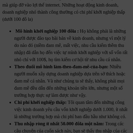
mà giúp đỡ vào lợi thế internet. Những hoạt động kinh doanh,
doanh nghiệp nhỏ thành công thường có chi phí khởi nghiệp thấp
(dưới 100 đô la)
Mô hình khởi nghiệp 100 đôla :
Họ không phải là những
người được đào tạo bài bản về kinh doanh, nhưng vì một lý
do nào đó (niềm đam mê, mất việc, nhu cầu kiếm thêm thu
nhập) đã dẫn họ đến việc tự mình khởi nghiệp với số vốn rất
nhỏ chỉ với 100$, họ tìm kiếm cơ hội từ nhu cầu cá nhân.
Theo đuổi mô hình làm-theo-đam-mê-của-bạn:
Nhiều
người muốn xây dựng doanh nghiệp dựa trên sở thích hoặc
đam mê cá nhân. Và như chúng ta sẽ thấy, không phải mọi
đam mê đều dẫn đến những khoản tiền lớn, nhưng một số
trường hợp thực sự làm được như vậy.
Chi phí khởi nghiệp thấp:
Tôi quan tâm đến những công
việc kinh doanh yêu cầu vốn khởi nghiệp dưới 1.000, ít nhất
là những trường hợp mà chi phí ban đầu hầu như không có.
Thu nhập ròng ít nhất 50.000 đôla một năm:
Trong các
câu chuyện của cuốn sách này, bạn sẽ thấy thu nhập của các