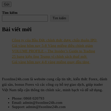
Tìm kiếm
Tìm kiếm
Bài viết mới
Công ty của Bầu Đức chính thức được chấp thuận IPO
Giá vàng hôm nay 5-8 Vàng miếng điều chỉnh giảm
VOLUME PROFILE – The Insider’s Guide to Trading
25 bang kiện ông Trump vì chính sách thuế mới
Giá vàng hôm nay 4-8 vàng miếng quay đầu tăng
Fxonline24h.com là website cung cấp tin tức, kiến thức Forex, đánh
giá sàn, bonus Forex và các công cụ hỗ trợ giao dịch, giúp trader
Việt Nam tiếp cận thông tin chính xác, minh bạch và dễ sử dụng.
Phone: 0868 020793
Email: admin@fxonline24h.com
Support: admin@fxonline24h.com