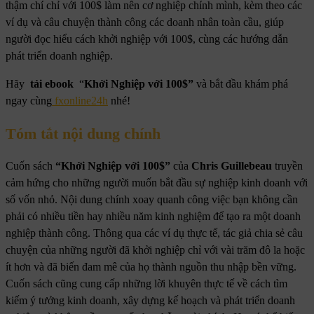
thậm chí chỉ với 100$ làm nên cơ nghiệp chính mình, kèm theo các
ví dụ và câu chuyện thành công các doanh nhân toàn cầu, giúp
người đọc hiểu cách khởi nghiệp với 100$, cùng các hướng dẫn
phát triển doanh nghiệp.
Hãy
tải ebook
“
Khởi Nghiệp với 100$”
và bắt đầu khám phá
ngay cùng
fxonline24h
nhé!
Tóm tắt nội dung chính
Cuốn sách
“Khởi Nghiệp với 100$
”
của
Chris Guillebeau
truyền
cảm hứng cho những người muốn bắt đầu sự nghiệp kinh doanh với
số vốn nhỏ. Nội dung chính xoay quanh công việc bạn không cần
phải có nhiều tiền hay nhiều năm kinh nghiệm để tạo ra một doanh
nghiệp thành công. Thông qua các ví dụ thực tế, tác giả chia sẻ câu
chuyện của những người đã khởi nghiệp chỉ với vài trăm đô la hoặc
ít hơn và đã biến đam mê của họ thành nguồn thu nhập bền vững.
Cuốn sách cũng cung cấp những lời khuyên thực tế về cách tìm
kiếm ý tưởng kinh doanh, xây dựng kế hoạch và phát triển doanh