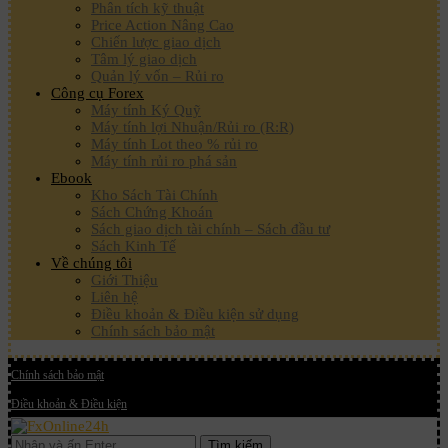
Phân tích kỹ thuật
Price Action Nâng Cao
Chiến lược giao dịch
Tâm lý giao dịch
Quản lý vốn – Rủi ro
Công cụ Forex
Máy tính Ký Quỹ
Máy tính lợi Nhuận/Rủi ro (R:R)
Máy tính Lot theo % rủi ro
Máy tính rủi ro phá sản
Ebook
Kho Sách Tài Chính
Sách Chứng Khoán
Sách giao dịch tài chính – Sách đầu tư
Sách Kinh Tế
Về chúng tôi
Giới Thiệu
Liên hệ
Điều khoản & Điều kiện sử dụng
Chính sách bảo mật
Chính sách bảo mật
Điều khoản & Điều kiện
Tìm kiếm