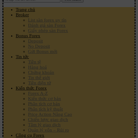
Trang chủ
Broker
List sàn forex uy tín
Đánh giá sàn Forex
Giấy phép sàn Forex
Bonus Forex
Deposit
No Deposit
Gửi Bonus mới
Tin tức
Tiền tệ
Hàng hoá
Chứng khoán
Tin thế giới
Tiền điện tử
Kiến thức Forex
Forex A-Z
Kiến thức cơ bản
Phân tích cơ bản
Phân tích kỹ thuật
Price Action Nâng Cao
Chiến lược giao dịch
Tâm lý giao dịch
Quản lý vốn – Rủi ro
Công cụ Forex