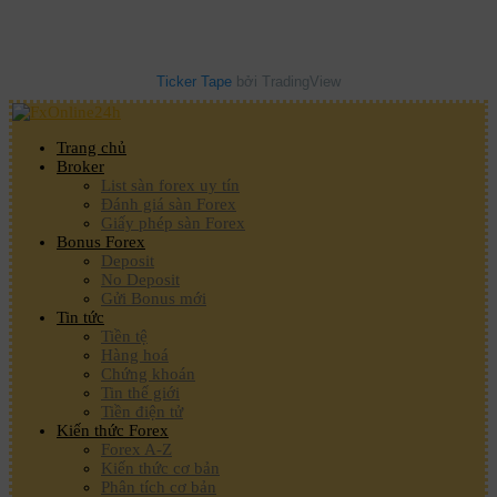
Ticker Tape
bởi TradingView
Trang chủ
Broker
List sàn forex uy tín
Đánh giá sàn Forex
Giấy phép sàn Forex
Bonus Forex
Deposit
No Deposit
Gửi Bonus mới
Tin tức
Tiền tệ
Hàng hoá
Chứng khoán
Tin thế giới
Tiền điện tử
Kiến thức Forex
Forex A-Z
Kiến thức cơ bản
Phân tích cơ bản