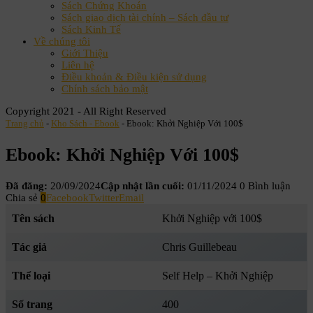
Sách Chứng Khoán
Sách giao dịch tài chính – Sách đầu tư
Sách Kinh Tế
Về chúng tôi
Giới Thiệu
Liên hệ
Điều khoản & Điều kiện sử dụng
Chính sách bảo mật
Copyright 2021 - All Right Reserved
Trang chủ
-
Kho Sách - Ebook
-
Ebook: Khởi Nghiệp Với 100$
Ebook: Khởi Nghiệp Với 100$
Đã đăng:
20/09/2024
Cập nhật lần cuối:
01/11/2024
0 Bình luận
Chia sẻ
0
Facebook
Twitter
Email
Tên sách
Khởi Nghiệp với 100$
Tác giả
Chris Guillebeau
Thể loại
Self Help – Khởi Nghiệp
Số trang
400