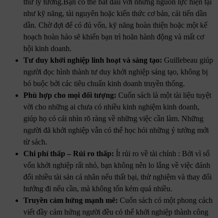
thứ lý tưởng.Bạn có thể bắt đầu với những nguồn lực hiện tại
như kỹ năng, tài nguyên hoặc kiến ​​thức cơ bản, cải tiến dần
dần. Chờ đợi để có đủ vốn, kỹ năng hoàn thiện hoặc một kế
hoạch hoàn hảo sẽ khiến bạn trì hoãn hành động và mất cơ
hội kinh doanh.
Tư duy khởi nghiệp linh hoạt và sáng tạo:
Guillebeau giúp
người đọc hình thành tư duy khởi nghiệp sáng tạo, không bị
bó buộc bởi các tiêu chuẩn kinh doanh truyền thống.
Phù hợp cho mọi đối tượng:
Cuốn sách là một tài liệu tuyệt
vời cho những ai chưa có nhiều kinh nghiệm kinh doanh,
giúp họ có cái nhìn rõ ràng về những việc cần làm. Những
người đã khởi nghiệp vẫn có thể học hỏi những ý tưởng mới
từ sách.
Chi phí thấp – Rủi ro thấp:
Ít rủi ro về tài chính : Bởi vì số
vốn khởi nghiệp rất nhỏ, bạn không nên lo lắng về việc đánh
đổi nhiều tài sản cá nhân nếu thất bại, thử nghiệm và thay đổi
hướng đi nếu cần, mà không tốn kém quá nhiều.
Truyền cảm hứng mạnh mẽ:
Cuốn sách có một phong cách
viết đầy cảm hứng người đều có thể khởi nghiệp thành công