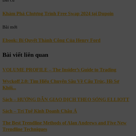
Bài cũ
Khám Phá Chương Trình Free Swap 2024 tại Dupoin
Bài mới
Ebook: Bí Quyết Thành Công Của Henry Ford
Bài viết liên quan
VOLUME PROFILE – The Insider’s Guide to Trading
Wyckoff 2.0: Tìm Hiểu Chuyên Sâu Về Cấu Trúc, Hồ Sơ
Khối...
Sách – HƯỚNG DẪN GIAO DỊCH THEO SÓNG ELLIOTT
Sách – Trí Tuệ Kinh Doanh Châu Á
The Best Trendline Methods of Alan Andrews and Five New
Trendline Techniques