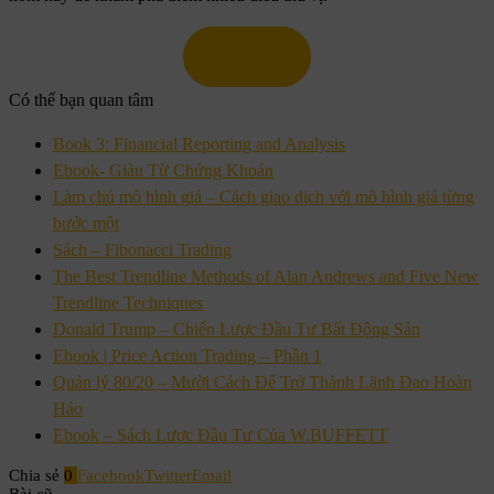
Tải ngay
Có thể bạn quan tâm
Book 3: Financial Reporting and Analysis
Ebook- Giàu Từ Chứng Khoán
Làm chủ mô hình giá – Cách giao dịch với mô hình giá từng
bước một
Sách – Fibonacci Trading
The Best Trendline Methods of Alan Andrews and Five New
Trendline Techniques
Donald Trump – Chiến Lược Đầu Tư Bất Động Sản
Ebook | Price Action Trading – Phần 1
Quản lý 80/20 – Mười Cách Để Trở Thành Lãnh Đạo Hoàn
Hảo
Ebook – Sách Lược Đầu Tư Của W.BUFFETT
Chia sẻ
0
Facebook
Twitter
Email