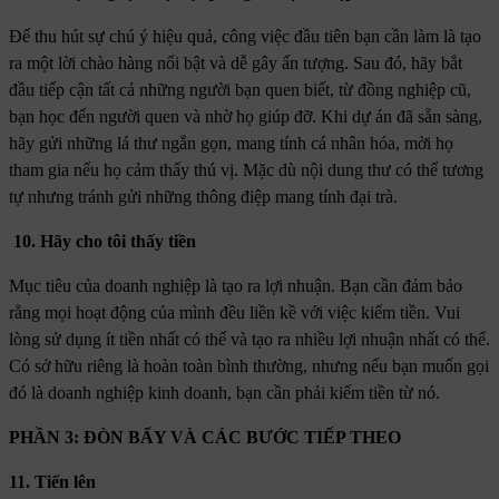
Để thu hút sự chú ý hiệu quả, công việc đầu tiên bạn cần làm là tạo
ra một lời chào hàng nổi bật và dễ gây ấn tượng. Sau đó, hãy bắt
đầu tiếp cận tất cả những người bạn quen biết, từ đồng nghiệp cũ,
bạn học đến người quen và nhờ họ giúp đỡ. Khi dự án đã sẵn sàng,
hãy gửi những lá thư ngắn gọn, mang tính cá nhân hóa, mời họ
tham gia nếu họ cảm thấy thú vị. Mặc dù nội dung thư có thể tương
tự nhưng tránh gửi những thông điệp mang tính đại trà.
10. Hãy cho tôi thấy tiền
Mục tiêu của doanh nghiệp là tạo ra lợi nhuận. Bạn cần đảm bảo
rằng mọi hoạt động của mình đều liền kề với việc kiếm tiền. Vui
lòng sử dụng ít tiền nhất có thể và tạo ra nhiều lợi nhuận nhất có thể.
Có sở hữu riêng là hoàn toàn bình thường, nhưng nếu bạn muốn gọi
đó là doanh nghiệp kinh doanh, bạn cần phải kiếm tiền từ nó.
PHẦN 3: ĐÒN BẨY VÀ CÁC BƯỚC TIẾP THEO
11. Tiến lên