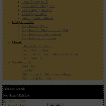
Phân tích kỹ thuật
Price Action Nâng Cao
Chiến lược giao dịch
Tâm lý giao dịch
Quản lý vốn – Rủi ro
Công cụ Forex
Máy tính Ký Quỹ
Máy tính lợi Nhuận/Rủi ro (R:R)
Máy tính Lot theo % rủi ro
Máy tính rủi ro phá sản
Ebook
Kho Sách Tài Chính
Sách Chứng Khoán
Sách giao dịch tài chính – Sách đầu tư
Sách Kinh Tế
Về chúng tôi
Giới Thiệu
Liên hệ
Điều khoản & Điều kiện sử dụng
Chính sách bảo mật
Chính sách bảo mật
Điều khoản & Điều kiện
Tìm kiếm