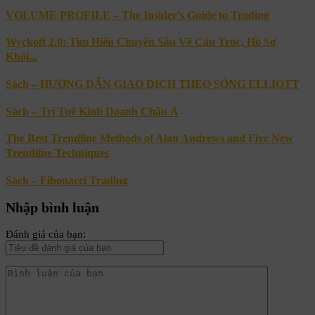
VOLUME PROFILE – The Insider’s Guide to Trading
Wyckoff 2.0: Tìm Hiểu Chuyên Sâu Về Cấu Trúc, Hồ Sơ
Khối...
Sách – HƯỚNG DẪN GIAO DỊCH THEO SÓNG ELLIOTT
Sách – Trí Tuệ Kinh Doanh Châu Á
The Best Trendline Methods of Alan Andrews and Five New
Trendline Techniques
Sách – Fibonacci Trading
Nhập bình luận
Đánh giá của bạn: