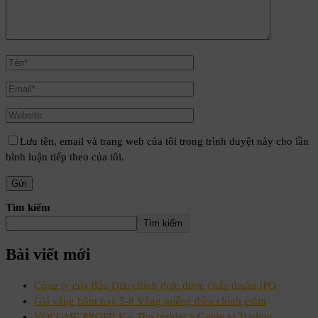
Lưu tên, email và trang web của tôi trong trình duyệt này cho lần
bình luận tiếp theo của tôi.
Tìm kiếm
Tìm kiếm
Bài viết mới
Công ty của Bầu Đức chính thức được chấp thuận IPO
Giá vàng hôm nay 5-8 Vàng miếng điều chỉnh giảm
VOLUME PROFILE – The Insider’s Guide to Trading