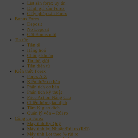
List sàn forex uy tín
Đánh giá sàn Forex
Giấy phép sàn Forex
Bonus Forex
Deposit
No Deposit
Gửi Bonus mới
Tin tức
Tiền tệ
Hàng hoá
Chứng khoán
Tin thế giới
Tiền điện tử
Kiến thức Forex
Forex A-Z
Kiến thức cơ bản
Phân tích cơ bản
Phân tích kỹ thuật
Price Action Nâng Cao
Chiến lược giao dịch
Tâm lý giao dịch
Quản lý vốn – Rủi ro
Công cụ Forex
Máy tính Ký Quỹ
Máy tính lợi Nhuận/Rủi ro (R:R)
Máy tính Lot theo % rủi ro