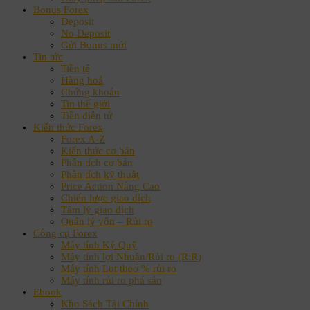
Bonus Forex
Deposit
No Deposit
Gửi Bonus mới
Tin tức
Tiền tệ
Hàng hoá
Chứng khoán
Tin thế giới
Tiền điện tử
Kiến thức Forex
Forex A-Z
Kiến thức cơ bản
Phân tích cơ bản
Phân tích kỹ thuật
Price Action Nâng Cao
Chiến lược giao dịch
Tâm lý giao dịch
Quản lý vốn – Rủi ro
Công cụ Forex
Máy tính Ký Quỹ
Máy tính lợi Nhuận/Rủi ro (R:R)
Máy tính Lot theo % rủi ro
Máy tính rủi ro phá sản
Ebook
Kho Sách Tài Chính