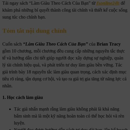
Tải ngay sách “Làm Giàu Theo Cách Của Bạn” từ
fxonline24h
để
khám phá những bí quyết thành công tài chính và thiết kế cuộc sống
sung túc cho chính bạn.
Tóm tắt nội dung chính
Cuốn sách
“Làm Giàu Theo Cách Của Bạn”
của
Brian Tracy
gồm 10 chương, mỗi chương đều cung cấp những nguyên tắc thực
tế và hướng dẫn chi tiết giúp người đọc xây dựng sự nghiệp, quản
lý tài chính hiệu quả, và phát triển tư duy làm giàu bền vững. Tác
giả trình bày 18 nguyên tắc làm giàu quan trọng, cách xác định mục
tiêu rõ ràng, tận dụng cơ hội, và tạo ra giá trị gia tăng từ năng lực cá
nhân.
1. Học cách làm giàu
Tác giả nhấn mạnh rằng làm giàu không phải là khả năng
bẩm sinh mà là một kỹ năng hoàn toàn có thể học hỏi và rèn
luyện.
Người đọc được hướng dẫn cách tư duy dài hạn, lập kế hoạch