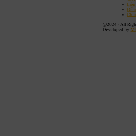
Liên
Điều
Chín
@2024 - All Righ
Developed by
M