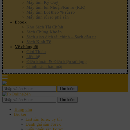
Máy tính Ký Quỹ
Máy tính lợi Nhuận/Rủi ro (R:R)
Máy tính Lot theo % rủi ro
Máy tính rủi ro phá sản
Ebook
Kho Sách Tài Chính
Sách Chứng Khoán
Sách giao dịch tài chính – Sách đầu tư
Sách Kinh Tế
Về chúng tôi
Giới Thiệu
Liên hệ
Điều khoản & Điều kiện sử dụng
Chính sách bảo mật
Tìm kiếm
Tìm kiếm
Trang chủ
Broker
List sàn forex uy tín
Đánh giá sàn Forex
Giấy phép sàn Forex