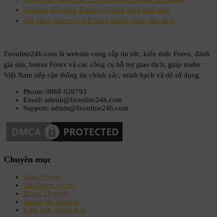
25 bang kiện ông Trump vì chính sách thuế mới
Giá vàng hôm nay 4-8 vàng miếng quay đầu tăng
Fxonline24h.com là website cung cấp tin tức, kiến thức Forex, đánh
giá sàn, bonus Forex và các công cụ hỗ trợ giao dịch, giúp trader
Việt Nam tiếp cận thông tin chính xác, minh bạch và dễ sử dụng.
Phone: 0868 020793
Email: admin@fxonline24h.com
Support: admin@fxonline24h.com
Chuyên mục
Sách-Ebook
Sàn Forex uy tín
Bonus Deposit
Bonus No Deposit
Kiến thức Forex A-Z