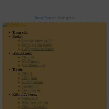
Ticker Tape
bởi TradingView
Trang chủ
Broker
List sàn forex uy tín
Đánh giá sàn Forex
Giấy phép sàn Forex
Bonus Forex
Deposit
No Deposit
Gửi Bonus mới
Tin tức
Tiền tệ
Hàng hoá
Chứng khoán
Tin thế giới
Tiền điện tử
Kiến thức Forex
Forex A-Z
Kiến thức cơ bản
Phân tích cơ bản