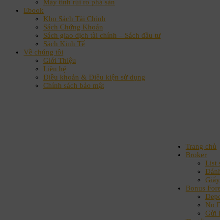
Máy tính rủi ro phá sản
Ebook
Kho Sách Tài Chính
Sách Chứng Khoán
Sách giao dịch tài chính – Sách đầu tư
Sách Kinh Tế
Về chúng tôi
Giới Thiệu
Liên hệ
Điều khoản & Điều kiện sử dụng
Chính sách bảo mật
Trang chủ
Broker
List 
Đánh
Giấy
Bonus For
Depo
No D
Gửi 