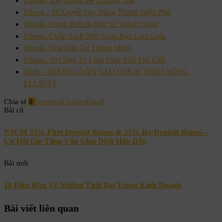
Ebook- Xây Dựng Để Trường Tồn
Ebook – Bí Quyết Tay Trắng Thành Triệu Phú
Ebook- Forex Biết Bí Mật Sẽ Thành Công
Ebook- Cuốn Sách Nhỏ Giúp Bạn Làm Giàu
Ebook- Nhà Đầu Tư Thông Minh
Ebook- 50 Công Ty Làm Thay Đổi Thế Giới
Sách – HƯỚNG DẪN GIAO DỊCH THEO SÓNG
ELLIOTT
Chia sẻ
0
Facebook
Twitter
Email
Bài cũ
N1CM 35% First Deposit Bonus & 25% Re-Deposit Bonus –
Cơ Hội Gia Tăng Vốn Giao Dịch Hấp Dẫn
Bài mới
10 Điều Răn Về Những Thất Bại Trong Kinh Doanh
Bài viết liên quan