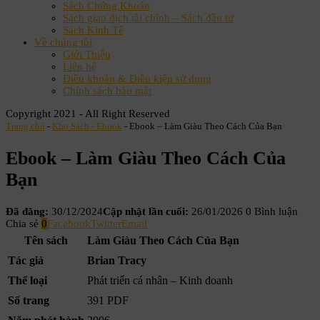
Sách Chứng Khoán
Sách giao dịch tài chính – Sách đầu tư
Sách Kinh Tế
Về chúng tôi
Giới Thiệu
Liên hệ
Điều khoản & Điều kiện sử dụng
Chính sách bảo mật
Copyright 2021 - All Right Reserved
Trang chủ
-
Kho Sách - Ebook
-
Ebook – Làm Giàu Theo Cách Của Bạn
Ebook – Làm Giàu Theo Cách Của
Bạn
Đã đăng:
30/12/2024
Cập nhật lần cuối:
26/01/2026
0 Bình luận
Chia sẻ
0
Facebook
Twitter
Email
Tên sách
Làm Giàu Theo Cách Của Bạn
Tác giả
Brian Tracy
Thể loại
Phát triển cá nhân – Kinh doanh
Số trang
391 PDF