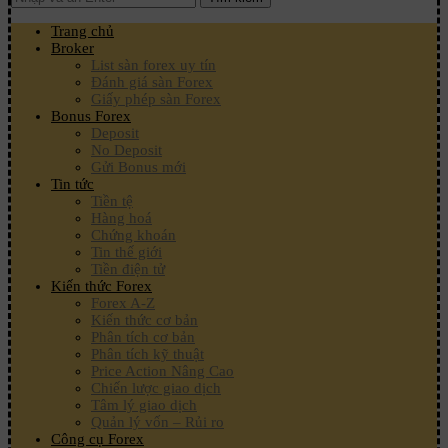
Trang chủ
Broker
List sàn forex uy tín
Đánh giá sàn Forex
Giấy phép sàn Forex
Bonus Forex
Deposit
No Deposit
Gửi Bonus mới
Tin tức
Tiền tệ
Hàng hoá
Chứng khoán
Tin thế giới
Tiền điện tử
Kiến thức Forex
Forex A-Z
Kiến thức cơ bản
Phân tích cơ bản
Phân tích kỹ thuật
Price Action Nâng Cao
Chiến lược giao dịch
Tâm lý giao dịch
Quản lý vốn – Rủi ro
Công cụ Forex