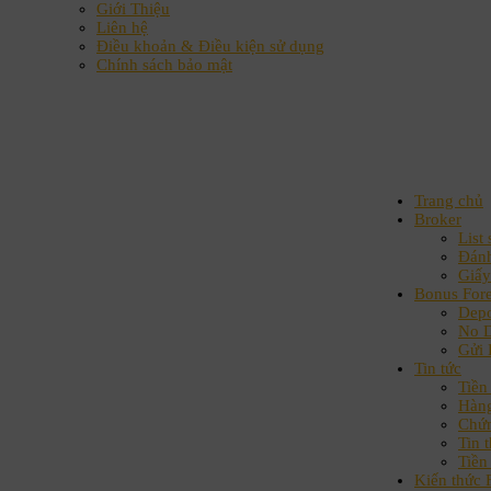
Giới Thiệu
Liên hệ
Điều khoản & Điều kiện sử dụng
Chính sách bảo mật
Trang chủ
Broker
List 
Đánh
Giấy
Bonus For
Depo
No D
Gửi 
Tin tức
Tiền 
Hàn
Chứ
Tin t
Tiền
Kiến thức 