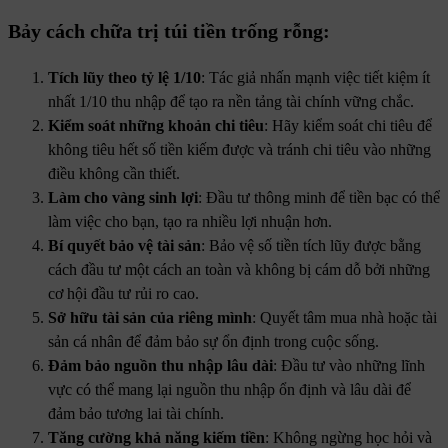
Bảy cách chữa trị túi tiền trống rỗng:
Tích lũy theo tỷ lệ 1/10
: Tác giả nhấn mạnh việc tiết kiệm ít
nhất 1/10 thu nhập để tạo ra nền tảng tài chính vững chắc.
Kiểm soát những khoản chi tiêu
: Hãy kiểm soát chi tiêu để
không tiêu hết số tiền kiếm được và tránh chi tiêu vào những
điều không cần thiết.
Làm cho vàng sinh lợi
: Đầu tư thông minh để tiền bạc có thể
làm việc cho bạn, tạo ra nhiều lợi nhuận hơn.
Bí quyết bảo vệ tài sản
: Bảo vệ số tiền tích lũy được bằng
cách đầu tư một cách an toàn và không bị cám dỗ bởi những
cơ hội đầu tư rủi ro cao.
Sở hữu tài sản của riêng mình
: Quyết tâm mua nhà hoặc tài
sản cá nhân để đảm bảo sự ổn định trong cuộc sống.
Đảm bảo nguồn thu nhập lâu dài
: Đầu tư vào những lĩnh
vực có thể mang lại nguồn thu nhập ổn định và lâu dài để
đảm bảo tương lai tài chính.
Tăng cường khả năng kiếm tiền
: Không ngừng học hỏi và