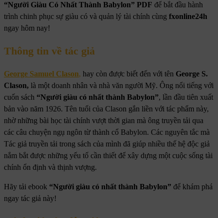
“Người Giàu Có Nhất Thành Babylon” PDF
để bắt đầu hành
trình chinh phục sự giàu có và quản lý tài chính cùng
fxonline24h
ngay hôm nay!
Thông tin về tác giả
George Samuel Clason
,
hay còn được biết đến với tên
George S.
Clason,
là một doanh nhân và nhà văn người Mỹ. Ông nổi tiếng với
cuốn sách
“Người giàu có nhất thành Babylon”
, lần đầu tiên xuất
bản vào năm 1926. Tên tuổi của Clason gắn liền với tác phẩm này,
nhờ những bài học tài chính vượt thời gian mà ông truyền tải qua
các câu chuyện ngụ ngôn từ thành cổ Babylon. Các nguyên tắc mà
Tác giả truyền tải trong sách của mình đã giúp nhiều thế hệ độc giả
nắm bắt được những yếu tố cần thiết để xây dựng một cuộc sống tài
chính ổn định và thịnh vượng.
Hãy tải ebook
“Người giàu có nhất thành Babylon”
để khám phá
ngay tác giả này!