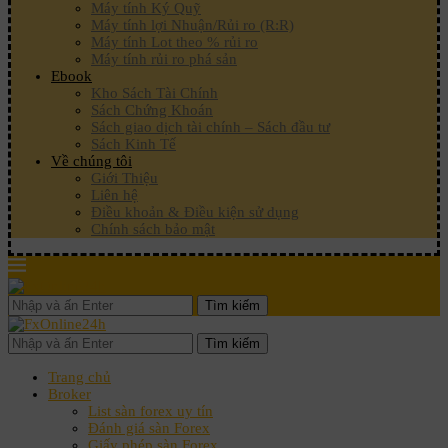
Máy tính Ký Quỹ
Máy tính lợi Nhuận/Rủi ro (R:R)
Máy tính Lot theo % rủi ro
Máy tính rủi ro phá sản
Ebook
Kho Sách Tài Chính
Sách Chứng Khoán
Sách giao dịch tài chính – Sách đầu tư
Sách Kinh Tế
Về chúng tôi
Giới Thiệu
Liên hệ
Điều khoản & Điều kiện sử dụng
Chính sách bảo mật
Tìm kiếm
Tìm kiếm
Trang chủ
Broker
List sàn forex uy tín
Đánh giá sàn Forex
Giấy phép sàn Forex