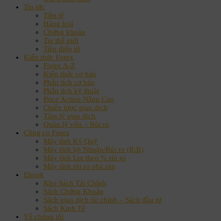
Tin tức
Tiền tệ
Hàng hoá
Chứng khoán
Tin thế giới
Tiền điện tử
Kiến thức Forex
Forex A-Z
Kiến thức cơ bản
Phân tích cơ bản
Phân tích kỹ thuật
Price Action Nâng Cao
Chiến lược giao dịch
Tâm lý giao dịch
Quản lý vốn – Rủi ro
Công cụ Forex
Máy tính Ký Quỹ
Máy tính lợi Nhuận/Rủi ro (R:R)
Máy tính Lot theo % rủi ro
Máy tính rủi ro phá sản
Ebook
Kho Sách Tài Chính
Sách Chứng Khoán
Sách giao dịch tài chính – Sách đầu tư
Sách Kinh Tế
Về chúng tôi