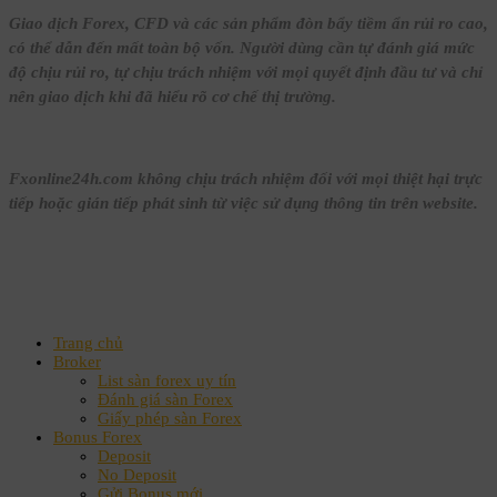
Giao dịch Forex, CFD và các sản phẩm đòn bẩy tiềm ẩn rủi ro cao,
có thể dẫn đến mất toàn bộ vốn. Người dùng cần tự đánh giá mức
độ chịu rủi ro, tự chịu trách nhiệm với mọi quyết định đầu tư và chỉ
nên giao dịch khi đã hiểu rõ cơ chế thị trường.
Fxonline24h.com không chịu trách nhiệm đối với mọi thiệt hại trực
tiếp hoặc gián tiếp phát sinh từ việc sử dụng thông tin trên website.
Trang chủ
Broker
List sàn forex uy tín
Đánh giá sàn Forex
Giấy phép sàn Forex
Bonus Forex
Deposit
No Deposit
Gửi Bonus mới