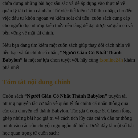
chứa đựng những bài học sâu sắc và dễ áp dụng vào thực tế về
quản lý tài chính cá nhân. Từ việc tiết kiệm 1/10 thu nhập, cho đến
việc đầu tư khôn ngoan và kiểm soát chi tiêu, cuốn sách cung cấp
cho người đọc những kiến thức nền tảng để đạt được sự giàu có và
bền vững về mặt tài chính.
Nếu bạn đang tìm kiếm một cuốn sách giúp thay đổi cách nhìn về
tiền bạc và tài chính cá nhân,
“Người Giàu Có Nhất Thành
Babylon”
là một sự lựa chọn tuyệt vời. hãy cùng
fxonline24h
khám
phá nhé!
Tóm tắt nội dung chính
Cuốn sách
“Người Giàu Có Nhất Thành Babylon”
truyền tải
những nguyên tắc cơ bản về quản lý tài chính cá nhân thông qua
các câu chuyện cổ thành Babylon. Tác giả George S. Clason lồng
ghép những bài học giá trị về cách tích lũy của cải và đầu tư thông
minh vào các câu chuyện ngụ ngôn dễ hiểu. Dưới đây là một số bài
học quan trọng từ cuốn sách: