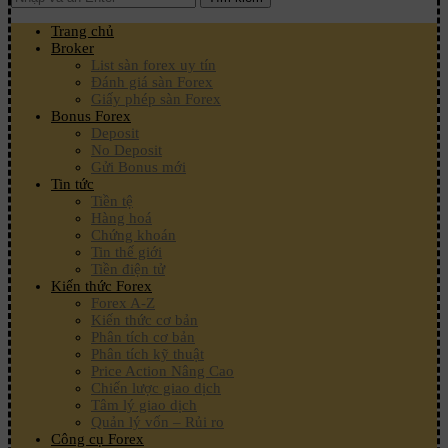
Trang chủ
Broker
List sàn forex uy tín
Đánh giá sàn Forex
Giấy phép sàn Forex
Bonus Forex
Deposit
No Deposit
Gửi Bonus mới
Tin tức
Tiền tệ
Hàng hoá
Chứng khoán
Tin thế giới
Tiền điện tử
Kiến thức Forex
Forex A-Z
Kiến thức cơ bản
Phân tích cơ bản
Phân tích kỹ thuật
Price Action Nâng Cao
Chiến lược giao dịch
Tâm lý giao dịch
Quản lý vốn – Rủi ro
Công cụ Forex