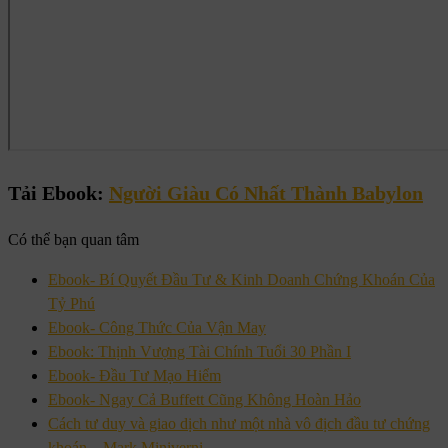
Tải Ebook:
Người Giàu Có Nhất Thành Babylon
Có thể bạn quan tâm
Ebook- Bí Quyết Đầu Tư & Kinh Doanh Chứng Khoán Của
Tỷ Phú
Ebook- Công Thức Của Vận May
Ebook: Thịnh Vượng Tài Chính Tuổi 30 Phần I
Ebook- Đầu Tư Mạo Hiểm
Ebook- Ngay Cả Buffett Cũng Không Hoàn Hảo
Cách tư duy và giao dịch như một nhà vô địch đầu tư chứng
khoán – Mark Miniverni