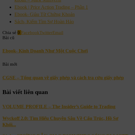
Ebook | Price Action Trading – Phần 1
Ebook- Giàu Từ Chứng Khoán
Sách- Kiếm Tìm Sự Hoàn Hảo
Chia sẻ
0
Facebook
Twitter
Email
Bài cũ
Ebook- Kinh Doanh Như Một Cuộc Chơi
Bài mới
CGSE – Tổng quan về giấy phép và cách tra cứu giấy phép
Bài viết liên quan
VOLUME PROFILE – The Insider’s Guide to Trading
Wyckoff 2.0: Tìm Hiểu Chuyên Sâu Về Cấu Trúc, Hồ Sơ
Khối...