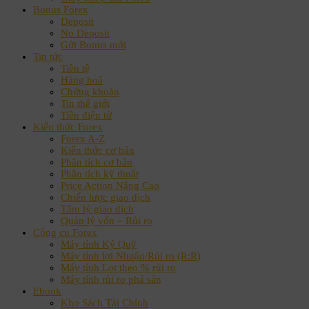
Bonus Forex
Deposit
No Deposit
Gửi Bonus mới
Tin tức
Tiền tệ
Hàng hoá
Chứng khoán
Tin thế giới
Tiền điện tử
Kiến thức Forex
Forex A-Z
Kiến thức cơ bản
Phân tích cơ bản
Phân tích kỹ thuật
Price Action Nâng Cao
Chiến lược giao dịch
Tâm lý giao dịch
Quản lý vốn – Rủi ro
Công cụ Forex
Máy tính Ký Quỹ
Máy tính lợi Nhuận/Rủi ro (R:R)
Máy tính Lot theo % rủi ro
Máy tính rủi ro phá sản
Ebook
Kho Sách Tài Chính