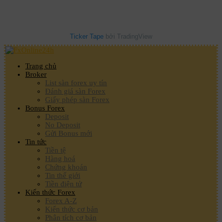
Ticker Tape
bởi TradingView
Trang chủ
Broker
List sàn forex uy tín
Đánh giá sàn Forex
Giấy phép sàn Forex
Bonus Forex
Deposit
No Deposit
Gửi Bonus mới
Tin tức
Tiền tệ
Hàng hoá
Chứng khoán
Tin thế giới
Tiền điện tử
Kiến thức Forex
Forex A-Z
Kiến thức cơ bản
Phân tích cơ bản