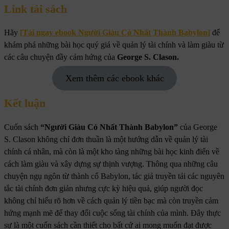
Link tải sách
Hãy
[Tải ngay ebook Người Giàu Có Nhất Thành Babylon]
để
khám phá những bài học quý giá về quản lý tài chính và làm giàu từ
các câu chuyện đầy cảm hứng của
George S. Clason.
Xem thêm các ebook khác
Kết luận
Cuốn sách
“Người Giàu Có Nhất Thành Babylon”
của George
S. Clason không chỉ đơn thuần là một hướng dẫn về quản lý tài
chính cá nhân, mà còn là một kho tàng những bài học kinh điển về
cách làm giàu và xây dựng sự thịnh vượng. Thông qua những câu
chuyện ngụ ngôn từ thành cổ Babylon, tác giả truyền tải các nguyên
tắc tài chính đơn giản nhưng cực kỳ hiệu quả, giúp người đọc
không chỉ hiểu rõ hơn về cách quản lý tiền bạc mà còn truyền cảm
hứng mạnh mẽ để thay đổi cuộc sống tài chính của mình. Đây thực
sự là một cuốn sách cần thiết cho bất cứ ai mong muốn đạt được