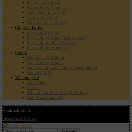
Phân tích kỹ thuật
Price Action Nâng Cao
Chiến lược giao dịch
Tâm lý giao dịch
Quản lý vốn – Rủi ro
Công cụ Forex
Máy tính Ký Quỹ
Máy tính lợi Nhuận/Rủi ro (R:R)
Máy tính Lot theo % rủi ro
Máy tính rủi ro phá sản
Ebook
Kho Sách Tài Chính
Sách Chứng Khoán
Sách giao dịch tài chính – Sách đầu tư
Sách Kinh Tế
Về chúng tôi
Giới Thiệu
Liên hệ
Điều khoản & Điều kiện sử dụng
Chính sách bảo mật
Chính sách bảo mật
Điều khoản & Điều kiện
Tìm kiếm