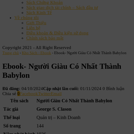
Sách Chứng Khoán
Sách giao dịch tài chính – Sách đầu tư
Sách Kinh Tế
Về chúng tôi
Giới Thiệu
Liên hệ
Điều khoản & Điều kiện sử dụng
Chính sách bảo mật
Copyright 2021 - All Right Reserved
Trang chủ
-
Kho Sách - Ebook
-
Ebook- Người Giàu Có Nhất Thành Babylon
Ebook- Người Giàu Có Nhất Thành
Babylon
Đã đăng:
04/10/2024
Cập nhật lần cuối:
01/11/2024
0 Bình luận
Chia sẻ
0
Facebook
Twitter
Email
Tên sách
Người Giàu Có Nhất Thành Babylon
Tác giả
George S. Clason
Thể loại
Quản trị – Kinh Doanh
Số trang
144