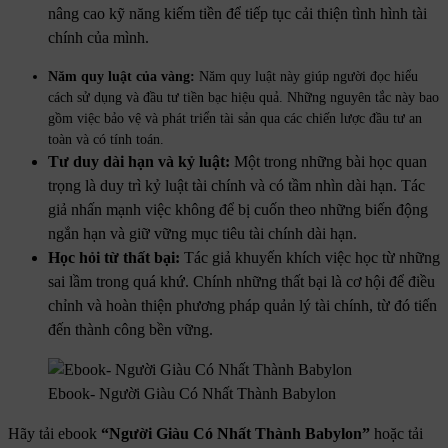
nâng cao kỹ năng kiếm tiền để tiếp tục cải thiện tình hình tài
chính của mình.
Năm quy luật của vàng:
Năm quy luật này giúp người đọc hiểu
cách sử dụng và đầu tư tiền bạc hiệu quả. Những nguyên tắc này bao
gồm việc bảo vệ và phát triển tài sản qua các chiến lược đầu tư an
toàn và có tính toán.
Tư duy dài hạn và kỷ luật:
Một trong những bài học quan
trọng là duy trì kỷ luật tài chính và có tầm nhìn dài hạn. Tác
giả nhấn mạnh việc không để bị cuốn theo những biến động
ngắn hạn và giữ vững mục tiêu tài chính dài hạn.
Học hỏi từ thất bại:
Tác giả khuyến khích việc học từ những
sai lầm trong quá khứ. Chính những thất bại là cơ hội để điều
chỉnh và hoàn thiện phương pháp quản lý tài chính, từ đó tiến
đến thành công bền vững.
Ebook- Người Giàu Có Nhất Thành Babylon
Hãy tải ebook
“Người Giàu Có Nhất Thành Babylon”
hoặc tải