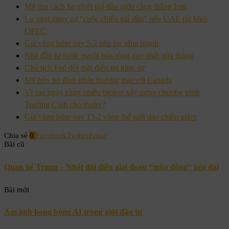
Mỹ tìm cách hạ nhiệt giá dầu giữa căng thẳng Iran
Lo ngại nguy cơ “cuộc chiến giá dầu” nếu UAE rút khỏi
OPEC
Giá vàng hôm nay 5-2 tiếp tục tăng mạnh
Nhà đầu tư nước ngoài bán ròng cao nhất nửa tháng
Chủ tịch Fed đối mặt điều tra hình sự
Mỹ hủy bỏ đàm phán thương mại với Canada
Vì sao ngày càng nhiều broker xây dựng chương trình
Trading Club cho trader?
Giá vàng hôm nay 13-2 vàng thế giới đảo chiều giảm
Chia sẻ
0
Facebook
Twitter
Email
Bài cũ
Quan hệ Trung – Nhật đối diện giai đoạn “mùa đông” kéo dài
Bài mới
Ám ảnh bong bóng AI trong giới đầu tư