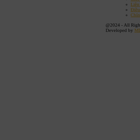
Liên
Điều
Chín
@2024 - All Righ
Developed by
M