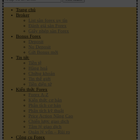
Trang chủ
Broker
List sàn forex uy tín
Đánh giá sàn Forex
Giấy phép sàn Forex
Bonus Forex
Deposit
No Deposit
Gửi Bonus mới
Tin tức
Tiền tệ
Hàng hoá
Chứng khoán
Tin thế giới
Tiền điện tử
Kiến thức Forex
Forex A-Z
Kiến thức cơ bản
Phân tích cơ bản
Phân tích kỹ thuật
Price Action Nâng Cao
Chiến lược giao dịch
Tâm lý giao dịch
Quản lý vốn – Rủi ro
Công cụ Forex