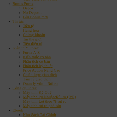
Bonus Forex
Deposit
No Deposit
Gửi Bonus mới
Tin tức
Tiền tệ
Hàng hoá
Chứng khoán
Tin thế giới
Tiền điện tử
Kiến thức Forex
Forex A-Z
Kiến thức cơ bản
Phân tích cơ bản
Phân tích kỹ thuật
Price Action Nâng Cao
Chiến lược giao dịch
Tâm lý giao dịch
Quản lý vốn – Rủi ro
Công cụ Forex
Máy tính Ký Quỹ
Máy tính lợi Nhuận/Rủi ro (R:R)
Máy tính Lot theo % rủi ro
Máy tính rủi ro phá sản
Ebook
Kho Sách Tài Chính