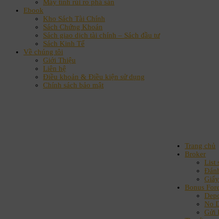
Máy tính rủi ro phá sản
Ebook
Kho Sách Tài Chính
Sách Chứng Khoán
Sách giao dịch tài chính – Sách đầu tư
Sách Kinh Tế
Về chúng tôi
Giới Thiệu
Liên hệ
Điều khoản & Điều kiện sử dụng
Chính sách bảo mật
Trang chủ
Broker
List 
Đánh
Giấy
Bonus For
Depo
No D
Gửi 