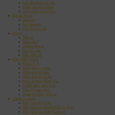
List sàn forex uy tín
Đánh giá sàn Forex
Giấy phép sàn Forex
Bonus Forex
Deposit
No Deposit
Gửi Bonus mới
Tin tức
Tiền tệ
Hàng hoá
Chứng khoán
Tin thế giới
Tiền điện tử
Kiến thức Forex
Forex A-Z
Kiến thức cơ bản
Phân tích cơ bản
Phân tích kỹ thuật
Price Action Nâng Cao
Chiến lược giao dịch
Tâm lý giao dịch
Quản lý vốn – Rủi ro
Công cụ Forex
Máy tính Ký Quỹ
Máy tính lợi Nhuận/Rủi ro (R:R)
Máy tính Lot theo % rủi ro