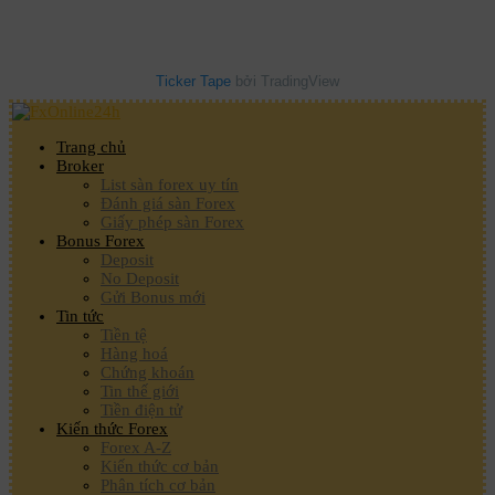
Ticker Tape
bởi TradingView
Trang chủ
Broker
List sàn forex uy tín
Đánh giá sàn Forex
Giấy phép sàn Forex
Bonus Forex
Deposit
No Deposit
Gửi Bonus mới
Tin tức
Tiền tệ
Hàng hoá
Chứng khoán
Tin thế giới
Tiền điện tử
Kiến thức Forex
Forex A-Z
Kiến thức cơ bản
Phân tích cơ bản