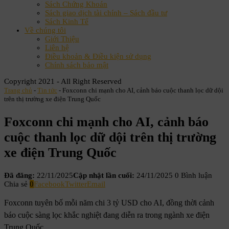
Sách Chứng Khoán
Sách giao dịch tài chính – Sách đầu tư
Sách Kinh Tế
Về chúng tôi
Giới Thiệu
Liên hệ
Điều khoản & Điều kiện sử dụng
Chính sách bảo mật
Copyright 2021 - All Right Reserved
Trang chủ
-
Tin tức
-
Foxconn chi mạnh cho AI, cảnh báo cuộc thanh lọc dữ dội
trên thị trường xe điện Trung Quốc
Foxconn chi mạnh cho AI, cảnh báo
cuộc thanh lọc dữ dội trên thị trường
xe điện Trung Quốc
Đã đăng:
22/11/2025
Cập nhật lần cuối:
24/11/2025
0 Bình luận
Chia sẻ
0
Facebook
Twitter
Email
Foxconn tuyên bố mỗi năm chi 3 tỷ USD cho AI, đồng thời cảnh
báo cuộc sàng lọc khắc nghiệt đang diễn ra trong ngành xe điện
Trung Quốc.