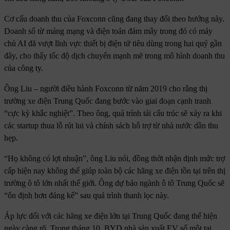
Cơ cấu doanh thu của Foxconn cũng đang thay đổi theo hướng này.
Doanh số từ mảng mạng và điện toán đám mây trong đó có máy
chủ AI đã vượt lĩnh vực thiết bị điện tử tiêu dùng trong hai quý gần
đây, cho thấy tốc độ dịch chuyển mạnh mẽ trong mô hình doanh thu
của công ty.
Ông Liu – người điều hành Foxconn từ năm 2019 cho rằng thị
trường xe điện Trung Quốc đang bước vào giai đoạn cạnh tranh
“cực kỳ khắc nghiệt”. Theo ông, quá trình tái cấu trúc sẽ xảy ra khi
các startup thua lỗ rút lui và chính sách hỗ trợ từ nhà nước dần thu
hẹp.
“Họ không có lợi nhuận”, ông Liu nói, đồng thời nhận định mức trợ
cấp hiện nay không thể giúp toàn bộ các hãng xe điện tồn tại trên thị
trường ô tô lớn nhất thế giới. Ông dự báo ngành ô tô Trung Quốc sẽ
“ổn định hơn đáng kể” sau quá trình thanh lọc này.
Áp lực đối với các hãng xe điện lớn tại Trung Quốc đang thể hiện
ngày càng rõ. Trong tháng 10, BYD nhà sản xuất EV số một tại