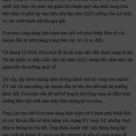
nước này báo cáo mức sụt giảm lợi nhuận quý sâu nhất trong hơn
bốn năm và phải hạ mục tiêu tiêu thụ năm 2025 xuống còn 4,6 triệu
xe, do cạnh tranh nội địa gay gắt.
Foxconn cũng đang tiến hành trao đổi với phía Nhật Bản về các
khoản đầu tư tiềm năng trong lĩnh vực AI và xe điện.
Từ tháng 11/2024, Foxconn đã lùi lại mục tiêu đầy tham vọng là đạt
5% thị phần xe điện toàn cầu vào năm 2025, trong bối cảnh nhu cầu
giảm trên thị trường quốc tế.
Dù vậy, tập đoàn khẳng định không đánh mất kỳ vọng vào ngành
EV mà chỉ tạm dừng các khoản đầu tư lớn cho đến khi thị trường
phục hồi. Foxconn vẫn để mở kế hoạch mở rộng sang xe điện hoặc
những lĩnh vực mới như máy tính lượng tử và robot.
Ông Liu cho biết Foxconn đang thảo luận với Chính phủ Nhật Bản
về các khoản đầu tư tiềm năng vào mảng EV hoặc AI, nhưng chưa
đưa ra thông tin chi tiết. Ông nhấn mạnh việc xây dựng năng lực
sản xuất hệ thống AI ngay tại địa phương là yếu tố quan trọng để