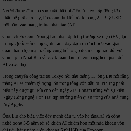
Người đứng đầu nhà sản xuất thiết bị điện tử theo hợp đồng lớn
nhất thế giới cho hay, Foxconn dự kiến rót khoảng 2 – 3 tỷ USD
mỗi năm vào mảng trí tuệ nhân tạo (AI).
Chủ tịch Foxconn Young Liu nhận định thị trường xe điện (EV) tại
Trung Quốc vốn đang cạnh tranh dày đặc sẽ sớm bước vào giai
đoạn thanh lọc mạnh. Ông cũng tiết lộ tập đoàn đang trao đổi với
Chính phủ Nhật Bản về các khoản đầu tư tiềm năng liên quan đến
AI và xe điện.
Trong chuyến công tác tại Tokyo hồi đầu tháng 11, ông Liu nói rằng
mảng AI sẽ chiếm tỷ trọng lớn trong tổng vốn đầu tư. Những phát
biểu này được giữ kín cho đến ngày 21/11 nhằm trùng với sự kiện
Ngày Công nghệ Hon Hai dịp thường niên quan trọng của nhà cung
ứng Apple.
Ông Liu cho biết, việc đẩy mạnh đầu tư vào hạ tầng AI và công
nghệ trong 3-5 năm tới sẽ khiến AI chiếm hơn một nửa khoản vốn
chi tiêu hằng năm, ước khoảng 5 tỷ USD của Foxconn.