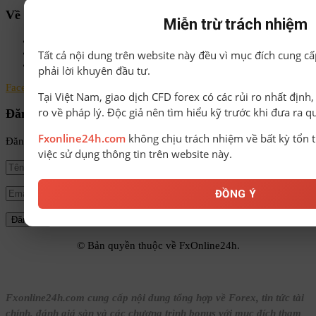
Về chúng tôi
Miễn trừ trách nhiệm
Chính sách bảo mật
Điều khoản & Điều kiện
Tất cả nội dung trên website này đều vì mục đích cung cấ
Liên hệ
phải lời khuyên đầu tư.
Facebook
Instagram
Linkedin
Youtube
Email
Tại Việt Nam, giao dịch CFD forex có các rủi ro nhất định
ro về pháp lý. Độc giả nên tìm hiểu kỹ trước khi đưa ra q
Đăng ký nhận tin
Fxonline24h.com
không chịu trách nhiệm về bất kỳ tổn t
Đăng ký để nhận tin tức mới nhất từ FxOnline24h!
việc sử dụng thông tin trên website này.
ĐỒNG Ý
© Bản quyền thuộc về FxOnline24h.
Fxonline24h.com cung cấp nội dung tổng hợp về Forex, tin tức tài
chính, đánh giá sàn và các chương trình bonus với mục đích tham