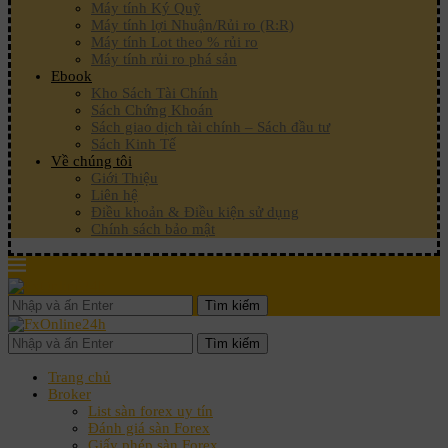
Máy tính Ký Quỹ
Máy tính lợi Nhuận/Rủi ro (R:R)
Máy tính Lot theo % rủi ro
Máy tính rủi ro phá sản
Ebook
Kho Sách Tài Chính
Sách Chứng Khoán
Sách giao dịch tài chính – Sách đầu tư
Sách Kinh Tế
Về chúng tôi
Giới Thiệu
Liên hệ
Điều khoản & Điều kiện sử dụng
Chính sách bảo mật
Tìm kiếm
Tìm kiếm
Trang chủ
Broker
List sàn forex uy tín
Đánh giá sàn Forex
Giấy phép sàn Forex