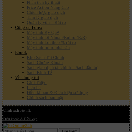
Phân tích kỹ thuật
Price Action Nâng Cao
Chiến lược giao dịch
Tâm lý giao dịch
Quản lý vốn – Rủi ro
Công cụ Forex
Máy tính Ký Quỹ
Máy tính lợi Nhuận/Rủi ro (R:R)
Máy tính Lot theo % rủi ro
Máy tính rủi ro phá sản
Ebook
Kho Sách Tài Chính
Sách Chứng Khoán
Sách giao dịch tài chính – Sách đầu tư
Sách Kinh Tế
Về chúng tôi
Giới Thiệu
Liên hệ
Điều khoản & Điều kiện sử dụng
Chính sách bảo mật
Chính sách bảo mật
Điều khoản & Điều kiện
Tìm kiếm