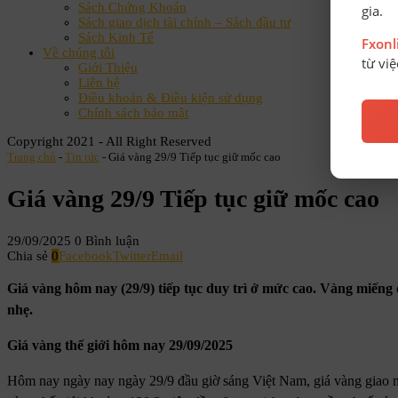
Sách Chứng Khoán
gia.
Sách giao dịch tài chính – Sách đầu tư
Sách Kinh Tế
Fxon
Về chúng tôi
từ vi
Giới Thiệu
Liên hệ
Điều khoản & Điều kiện sử dụng
Chính sách bảo mật
Copyright 2021 - All Right Reserved
Trang chủ
-
Tin tức
-
Giá vàng 29/9 Tiếp tục giữ mốc cao
Giá vàng 29/9 Tiếp tục giữ mốc cao
29/09/2025
0 Bình luận
Chia sẻ
0
Facebook
Twitter
Email
Giá vàng hôm nay (29/9) tiếp tục duy trì ở mức cao. Vàng miếng 
nhẹ.
Giá vàng thế giới hôm nay 29/09/2025
Hôm nay ngày nay ngày 29/9 đầu giờ sáng Việt Nam, giá vàng giao n