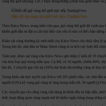
vàng thế giới khoảng 120.3 triệu đồng/lượng (chưa bao gồm thuế và 
Biểu đồ giá vàng thế giới trực tiếp TradingView
Theo Kitco News, trong tuần vừa qua, giá vàng thế giới đã vượt qua h
khiến giới đầu tư đặt ra câu hỏi liệu còn yếu tố nào có thể chặn đứng
Khảo sát vàng thường kỳ mới nhất của Kitco News cho thấy tâm lý tại
Trong khi đó, nhà đầu tư Main Street cũng tỏ ra tích cực hơn đôi chú
Tuần này, khảo sát vàng của Kitco News ghi nhận ý kiến từ 19 chuyê
của kim loại quý trong tuần qua. Cụ thể, có 16 người, chiếm 84%, dự b
khi đó, 3 chuyên gia còn lại (16%) dự đoán thị trường vàng sẽ duy trì 
Trong khảo sát trực tuyến của Kitco với 265 phiếu bầu, các nhà đầu t
người (63%) kỳ vọng giá vàng sẽ tăng trong tuần tới, 56 người (21%)
Các chuyên gia cho rằng vàng vẫn đang là kênh đầu tư hấp dẫn, nhờ kỳ
thời, hoạt động gom vàng mạnh mẽ từ nhiều ngân hàng trung ương cũ