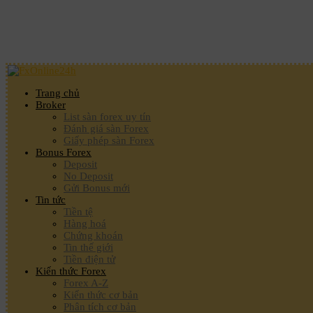
Trang chủ
Broker
List sàn forex uy tín
Đánh giá sàn Forex
Giấy phép sàn Forex
Bonus Forex
Deposit
No Deposit
Gửi Bonus mới
Tin tức
Tiền tệ
Hàng hoá
Chứng khoán
Tin thế giới
Tiền điện tử
Kiến thức Forex
Forex A-Z
Kiến thức cơ bản
Phân tích cơ bản