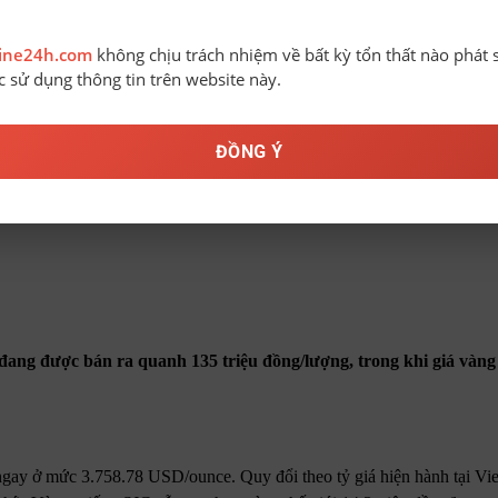
line24h.com
không chịu trách nhiệm về bất kỳ tổn thất nào phát 
ệc sử dụng thông tin trên website này.
ĐỒNG Ý
đang được bán ra quanh 135 triệu đồng/lượng, trong khi giá vàng 
gay ở mức 3.758.78 USD/ounce. Quy đổi theo tỷ giá hiện hành tại Vi