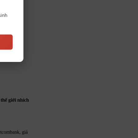
sinh
thế giới nhích
etcombank, giá