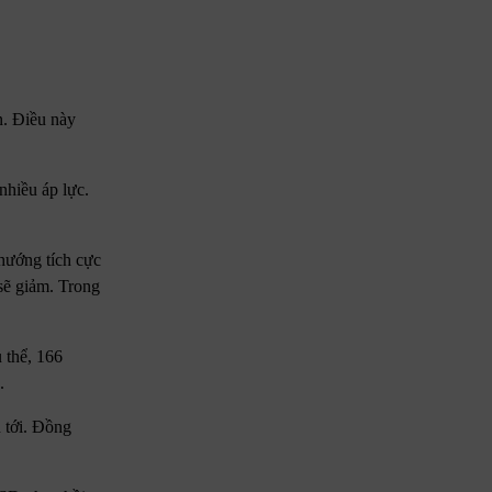
n. Điều này
nhiều áp lực.
hướng tích cực
 sẽ giảm. Trong
 thể, 166
.
n tới. Đồng