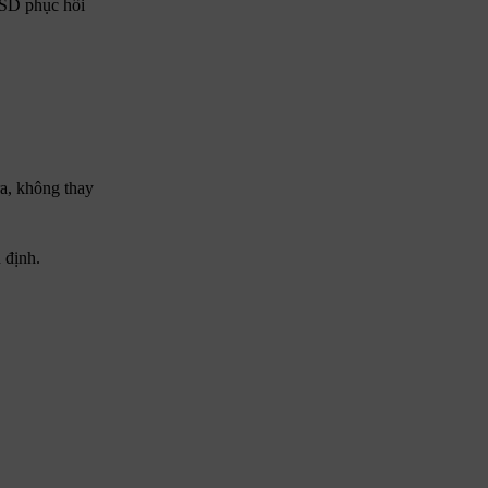
USD phục hồi
a, không thay
 định.