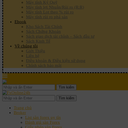
Máy tính Ký Quỹ
Máy tính lợi Nhuận/Rủi ro (R:R)
Máy tính Lot theo % rủi ro
Máy tính rủi ro phá sản
Ebook
Kho Sách Tài Chính
Sách Chứng Khoán
Sách giao dịch tài chính – Sách đầu tư
Sách Kinh Tế
Về chúng tôi
Giới Thiệu
Liên hệ
Điều khoản & Điều kiện sử dụng
Chính sách bảo mật
Tìm kiếm
Tìm kiếm
Trang chủ
Broker
List sàn forex uy tín
Đánh giá sàn Forex
Giấy phép sàn Forex