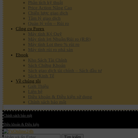
Phân tích kỹ thuật
Price Action Nâng Cao
Chiến lược giao dịch
Tâm lý giao dịch
Quản lý vốn – Rủi ro
Công cụ Forex
Máy tính Ký Quỹ
Máy tính lợi Nhuận/Rủi ro (R:R)
Máy tính Lot theo % rủi ro
Máy tính rủi ro phá sản
Ebook
Kho Sách Tài Chính
Sách Chứng Khoán
Sách giao dịch tài chính – Sách đầu tư
Sách Kinh Tế
Về chúng tôi
Giới Thiệu
Liên hệ
Điều khoản & Điều kiện sử dụng
Chính sách bảo mật
Chính sách bảo mật
Điều khoản & Điều kiện
Tìm kiếm