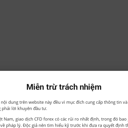
Miễn trừ trách nhiệm
ả nội dung trên website này đều vì mục đích cung cấp thông tin và
 phải lời khuyên đầu tư.
iệt Nam, giao dịch CFD forex có các rủi ro nhất định, trong đó ba
o về pháp lý. Độc giả nên tìm hiểu kỹ trước khi đưa ra quyết định 