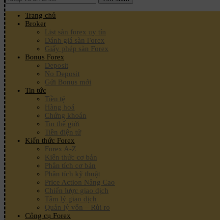
Trang chủ
Broker
List sàn forex uy tín
Đánh giá sàn Forex
Giấy phép sàn Forex
Bonus Forex
Deposit
No Deposit
Gửi Bonus mới
Tin tức
Tiền tệ
Hàng hoá
Chứng khoán
Tin thế giới
Tiền điện tử
Kiến thức Forex
Forex A-Z
Kiến thức cơ bản
Phân tích cơ bản
Phân tích kỹ thuật
Price Action Nâng Cao
Chiến lược giao dịch
Tâm lý giao dịch
Quản lý vốn – Rủi ro
Công cụ Forex