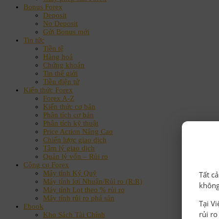
Bonus Forex
Deposit
No Deposit
Gửi Bonus mới
Tin tức
Tiền tệ
Hàng hoá
Chứng khoán
Tin thế giới
Tiền điện tử
Kiến thức Forex
Forex A-Z
Kiến thức cơ bản
Phân tích cơ bản
Phân tích kỹ thuật
Price Action Nâng Cao
Chiến lược giao dịch
Tâm lý giao dịch
Quản lý vốn – Rủi ro
Công cụ Forex
Máy tính Ký Quỹ
Tất c
Máy tính lợi Nhuận/Rủi ro (R:R)
không
Máy tính Lot theo % rủi ro
Máy tính rủi ro phá sản
Tại V
Ebook
rủi r
Kho Sách Tài Chính