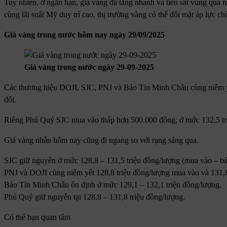
Tuy nhiên, ở ngắn hạn, giá vàng đã tăng nhanh và tiến sát vùng quá
cùng lãi suất Mỹ duy trì cao, thị trường vàng có thể đối mặt áp lực chố
Giá vàng trong nước hôm nay ngày 29/09/2025
Giá vàng trong nước ngày 29-09-2025
Các thương hiệu DOJI, SJC, PNJ và Bảo Tín Minh Châu cùng niêm yế
đổi.
Riêng Phú Quý SJC mua vào thấp hơn 500.000 đồng, ở mức 132,5 triệu
Giá vàng nhẫn hôm nay cũng đi ngang so với rạng sáng qua.
SJC giữ nguyên ở mức 128,8 – 131,5 triệu đồng/lượng (mua vào – bá
PNJ và DOJI cùng niêm yết 128,8 triệu đồng/lượng mua vào và 131,8 
Bảo Tín Minh Châu ổn định ở mức 129,1 – 132,1 triệu đồng/lượng.
Phú Quý giữ nguyên tại 128,8 – 131,8 triệu đồng/lượng.
Có thể bạn quan tâm