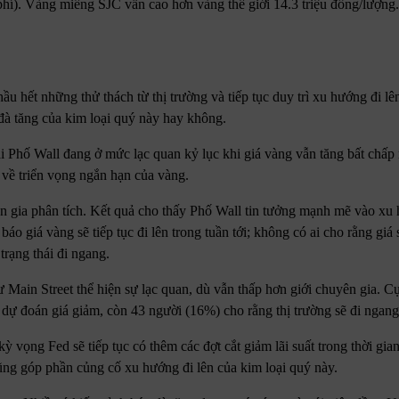
phí). Vàng miếng SJC vẫn cao hơn vàng thế giới 14.3 triệu đồng/lượng.
ầu hết những thử thách từ thị trường và tiếp tục duy trì xu hướng đi lê
 đà tăng của kim loại quý này hay không.
 Phố Wall đang ở mức lạc quan kỷ lục khi giá vàng vẫn tăng bất chấp 
t về triển vọng ngắn hạn của vàng.
n gia phân tích. Kết quả cho thấy Phố Wall tin tưởng mạnh mẽ vào xu 
áo giá vàng sẽ tiếp tục đi lên trong tuần tới; không có ai cho rằng giá
trạng thái đi ngang.
ư Main Street thể hiện sự lạc quan, dù vẫn thấp hơn giới chuyên gia. Cụ
 dự đoán giá giảm, còn 43 người (16%) cho rằng thị trường sẽ đi ngang
 vọng Fed sẽ tiếp tục có thêm các đợt cắt giảm lãi suất trong thời gia
ng góp phần củng cố xu hướng đi lên của kim loại quý này.