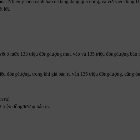
 mua. Nhiều ý kiến cảnh báo đà tăng đang quá nóng, và với việc đồng 
t lời.
t ở mức 133 triệu đồng/lượng mua vào và 135 triệu đồng/lượng bán r
 đồng/lượng, trong khi giá bán ra vẫn 135 triệu đồng/lượng, cũng ổn
n ra).
triệu đồng/lượng bán ra.