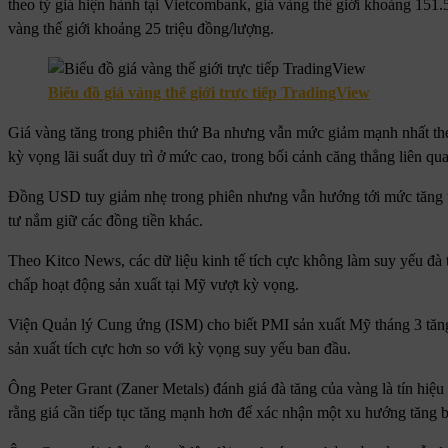
theo tỷ giá hiện hành tại Vietcombank, giá vàng thế giới khoảng 151
vàng thế giới khoảng 25 triệu đồng/lượng.
Biểu đồ giá vàng thế giới trực tiếp TradingView
Giá vàng tăng trong phiên thứ Ba nhưng vẫn mức giảm mạnh nhất theo 
kỳ vọng lãi suất duy trì ở mức cao, trong bối cảnh căng thẳng liên qua
Đồng USD tuy giảm nhẹ trong phiên nhưng vẫn hướng tới mức tăng tr
tư nắm giữ các đồng tiền khác.
Theo Kitco News, các dữ liệu kinh tế tích cực không làm suy yếu đà 
chấp hoạt động sản xuất tại Mỹ vượt kỳ vọng.
Viện Quản lý Cung ứng (ISM) cho biết PMI sản xuất Mỹ tháng 3 tăng 
sản xuất tích cực hơn so với kỳ vọng suy yếu ban đầu.
Ông Peter Grant (Zaner Metals) đánh giá đà tăng của vàng là tín hi
rằng giá cần tiếp tục tăng mạnh hơn để xác nhận một xu hướng tăng 