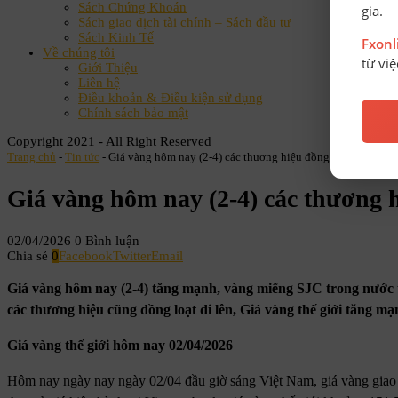
Sách Chứng Khoán
gia.
Sách giao dịch tài chính – Sách đầu tư
Sách Kinh Tế
Fxon
Về chúng tôi
từ vi
Giới Thiệu
Liên hệ
Điều khoản & Điều kiện sử dụng
Chính sách bảo mật
Copyright 2021 - All Right Reserved
Trang chủ
-
Tin tức
-
Giá vàng hôm nay (2-4) các thương hiệu đồng loạt bật tăng
Giá vàng hôm nay (2-4) các thương 
02/04/2026
0 Bình luận
Chia sẻ
0
Facebook
Twitter
Email
Giá vàng hôm nay (2-4) tăng mạnh, vàng miếng SJC trong nước t
các thương hiệu cũng đồng loạt đi lên, Giá vàng thế giới tăng 
Giá vàng thế giới hôm nay 02/04/2026
Hôm nay ngày nay ngày 02/04 đầu giờ sáng Việt Nam, giá vàng gia