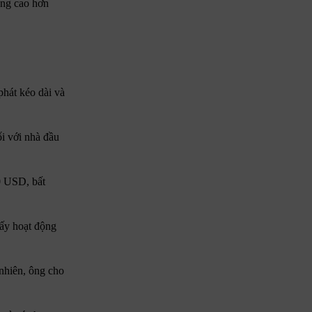
ang cao hơn
phát kéo dài và
i với nhà đầu
0 USD, bất
hấy hoạt động
nhiên, ông cho