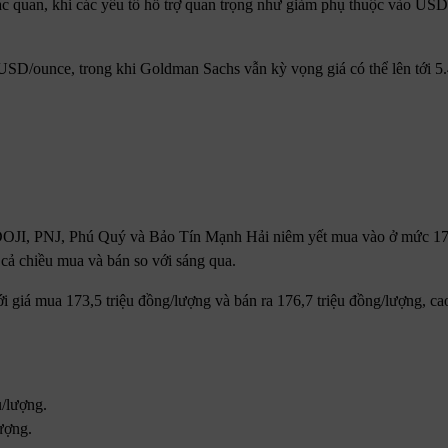
ạc quan, khi các yếu tố hỗ trợ quan trọng như giảm phụ thuộc vào USD
SD/ounce, trong khi Goldman Sachs vẫn kỳ vọng giá có thể lên tới 5
DOJI, PNJ, Phú Quý và Bảo Tín Mạnh Hải niêm yết mua vào ở mức 173
 cả chiều mua và bán so với sáng qua.
giá mua 173,5 triệu đồng/lượng và bán ra 176,7 triệu đồng/lượng, cao
u/lượng.
ượng.