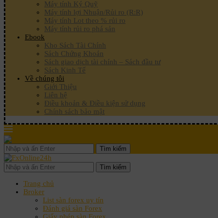
Máy tính Ký Quỹ
Máy tính lợi Nhuận/Rủi ro (R:R)
Máy tính Lot theo % rủi ro
Máy tính rủi ro phá sản
Ebook
Kho Sách Tài Chính
Sách Chứng Khoán
Sách giao dịch tài chính – Sách đầu tư
Sách Kinh Tế
Về chúng tôi
Giới Thiệu
Liên hệ
Điều khoản & Điều kiện sử dụng
Chính sách bảo mật
Tìm kiếm
Tìm kiếm
Trang chủ
Broker
List sàn forex uy tín
Đánh giá sàn Forex
Giấy phép sàn Forex