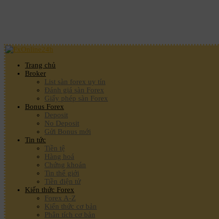
Trang chủ
Broker
List sàn forex uy tín
Đánh giá sàn Forex
Giấy phép sàn Forex
Bonus Forex
Deposit
No Deposit
Gửi Bonus mới
Tin tức
Tiền tệ
Hàng hoá
Chứng khoán
Tin thế giới
Tiền điện tử
Kiến thức Forex
Forex A-Z
Kiến thức cơ bản
Phân tích cơ bản