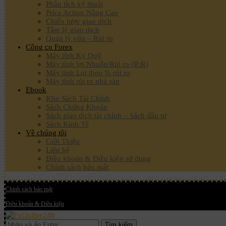
Phân tích kỹ thuật
Price Action Nâng Cao
Chiến lược giao dịch
Tâm lý giao dịch
Quản lý vốn – Rủi ro
Công cụ Forex
Máy tính Ký Quỹ
Máy tính lợi Nhuận/Rủi ro (R:R)
Máy tính Lot theo % rủi ro
Máy tính rủi ro phá sản
Ebook
Kho Sách Tài Chính
Sách Chứng Khoán
Sách giao dịch tài chính – Sách đầu tư
Sách Kinh Tế
Về chúng tôi
Giới Thiệu
Liên hệ
Điều khoản & Điều kiện sử dụng
Chính sách bảo mật
Chính sách bảo mật
Điều khoản & Điều kiện
Tìm kiếm