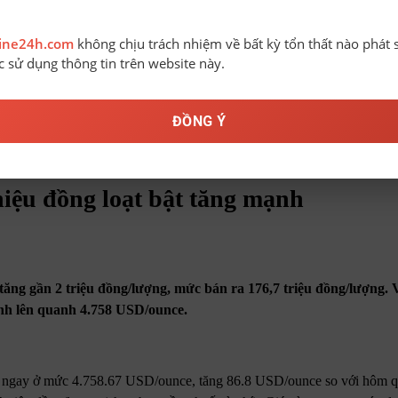
line24h.com
không chịu trách nhiệm về bất kỳ tổn thất nào phát 
ệc sử dụng thông tin trên website này.
ĐỒNG Ý
 mạnh
hiệu đồng loạt bật tăng mạnh
ăng gần 2 triệu đồng/lượng, mức bán ra 176,7 triệu đồng/lượng.
mạnh lên quanh 4.758 USD/ounce.
o ngay ở mức 4.758.67 USD/ounce, tăng 86.8 USD/ounce so với hôm q