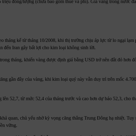
.5 triệu đồng/lượng (chưa bao gồm thuế và phí). Giá vàng trong nước đ
tháng kể từ tháng 10/2008, khi thị trường chịu áp lực từ lo ngại lạm 
n đến Iran gây bất lợi cho kim loại không sinh lời.
ong tháng, khiến vàng được định giá bằng USD trở nên đắt đỏ hơn đố
tăng gần đây của vàng, khi kim loại quý này vẫn duy trì trên mốc 4.70
lên 52,7, từ mức 52,4 của tháng trước và cao hơn dự báo 52,3, cho t
ệu khả quan, chủ yếu nhờ kỳ vọng căng thẳng Trung Đông hạ nhiệt. Tuy 
bền vững.