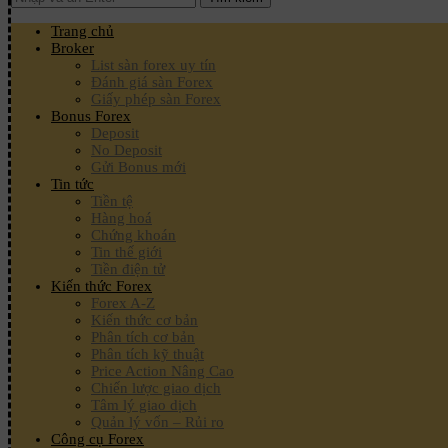
Trang chủ
Broker
List sàn forex uy tín
Đánh giá sàn Forex
Giấy phép sàn Forex
Bonus Forex
Deposit
No Deposit
Gửi Bonus mới
Tin tức
Tiền tệ
Hàng hoá
Chứng khoán
Tin thế giới
Tiền điện tử
Kiến thức Forex
Forex A-Z
Kiến thức cơ bản
Phân tích cơ bản
Phân tích kỹ thuật
Price Action Nâng Cao
Chiến lược giao dịch
Tâm lý giao dịch
Quản lý vốn – Rủi ro
Công cụ Forex