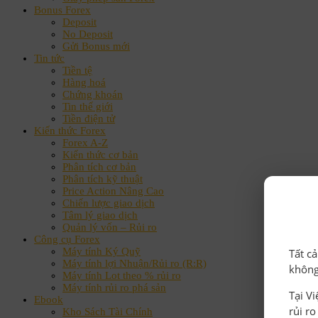
Bonus Forex
Deposit
No Deposit
Gửi Bonus mới
Tin tức
Tiền tệ
Hàng hoá
Chứng khoán
Tin thế giới
Tiền điện tử
Kiến thức Forex
Forex A-Z
Kiến thức cơ bản
Phân tích cơ bản
Phân tích kỹ thuật
Price Action Nâng Cao
Chiến lược giao dịch
Tâm lý giao dịch
Quản lý vốn – Rủi ro
Công cụ Forex
Máy tính Ký Quỹ
Tất c
Máy tính lợi Nhuận/Rủi ro (R:R)
không
Máy tính Lot theo % rủi ro
Máy tính rủi ro phá sản
Tại V
Ebook
rủi r
Kho Sách Tài Chính