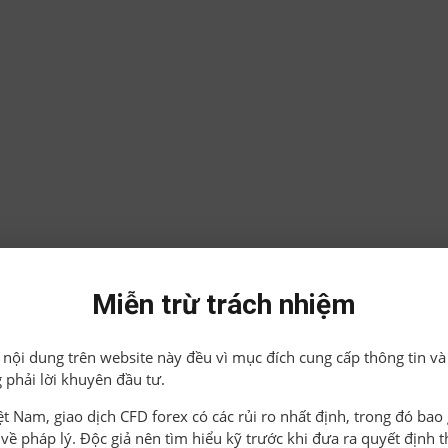
Miễn trừ trách nhiệm
ả nội dung trên website này đều vì mục đích cung cấp thông tin và
 phải lời khuyên đầu tư.
iệt Nam, giao dịch CFD forex có các rủi ro nhất định, trong đó ba
o về pháp lý. Độc giả nên tìm hiểu kỹ trước khi đưa ra quyết định 