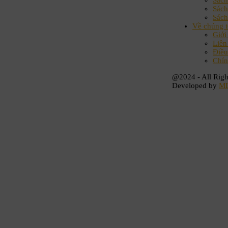
Sác
Sách
Sách
Về chúng t
Giới
Liên
Điều
Chín
@2024 - All Righ
Developed by
M