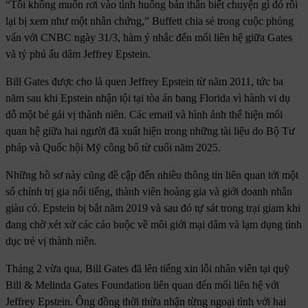
“Tôi không muốn rơi vào tình huống bản thân biết chuyện gì đó rồi
lại bị xem như một nhân chứng,” Buffett chia sẻ trong cuộc phỏng
vấn với CNBC ngày 31/3, hàm ý nhắc đến mối liên hệ giữa Gates
và tỷ phú ấu dâm Jeffrey Epstein.
Bill Gates được cho là quen Jeffrey Epstein từ năm 2011, tức ba
năm sau khi Epstein nhận tội tại tòa án bang Florida vì hành vi dụ
dỗ một bé gái vị thành niên. Các email và hình ảnh thể hiện mối
quan hệ giữa hai người đã xuất hiện trong những tài liệu do Bộ Tư
pháp và Quốc hội Mỹ công bố từ cuối năm 2025.
Những hồ sơ này cũng đề cập đến nhiều thông tin liên quan tới một
số chính trị gia nổi tiếng, thành viên hoàng gia và giới doanh nhân
giàu có. Epstein bị bắt năm 2019 và sau đó tự sát trong trại giam khi
đang chờ xét xử các cáo buộc về môi giới mại dâm và lạm dụng tình
dục trẻ vị thành niên.
Tháng 2 vừa qua, Bill Gates đã lên tiếng xin lỗi nhân viên tại quỹ
Bill & Melinda Gates Foundation liên quan đến mối liên hệ với
Jeffrey Epstein. Ông đồng thời thừa nhận từng ngoại tình với hai