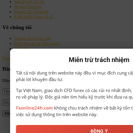
Sàn Forex uy tín
Bonus Deposit
Bonus No Deposit
Kiến thức Forex A-Z
Về chúng tôi
Chính sách bảo mật
Điều khoản & Điều kiện
Liên hệ
Facebook
Instagram
Linkedin
Youtube
Email
Miễn trừ trách nhiệm
Đăng ký nhận tin
Tất cả nội dung trên website này đều vì mục đích cung cấ
phải lời khuyên đầu tư.
Đăng ký để nhận tin tức mới nhất từ FxOnline24h!
Tại Việt Nam, giao dịch CFD forex có các rủi ro nhất định
ro về pháp lý. Độc giả nên tìm hiểu kỹ trước khi đưa ra q
Fxonline24h.com
không chịu trách nhiệm về bất kỳ tổn t
việc sử dụng thông tin trên website này.
© Bản quyền thuộc về FxOnline24h.
ĐỒNG Ý