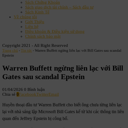
Sách Chứng Khoán
Sách giao dịch tài chính – Sách đầu tư
Sách Kinh Tế
Về chúng tôi
Giới Thiệu
Liên hệ
Điều khoản & Điều kiện sử dụng
Chính sách bảo mật
Copyright 2021 - All Right Reserved
Trang chủ
-
Tin tức
-
Warren Buffett ngừng liên lạc với Bill Gates sau scandal
Epstein
Warren Buffett ngừng liên lạc với Bill
Gates sau scandal Epstein
01/04/2026
0 Bình luận
Chia sẻ
0
Facebook
Twitter
Email
Huyền thoại đầu tư Warren Buffett cho biết ông chưa từng liên lạc
lại với nhà sáng lập Microsoft Bill Gates kể từ khi các thông tin liên
quan đến Jeffrey Epstein bị công bố.