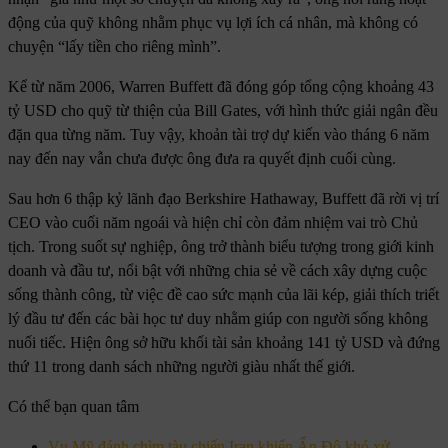
động của quỹ không nhằm phục vụ lợi ích cá nhân, mà không có
chuyện “lấy tiền cho riêng mình”.
Kể từ năm 2006, Warren Buffett đã đóng góp tổng cộng khoảng 43
tỷ USD cho quỹ từ thiện của Bill Gates, với hình thức giải ngân đều
đặn qua từng năm. Tuy vậy, khoản tài trợ dự kiến vào tháng 6 năm
nay đến nay vẫn chưa được ông đưa ra quyết định cuối cùng.
Sau hơn 6 thập kỷ lãnh đạo Berkshire Hathaway, Buffett đã rời vị trí
CEO vào cuối năm ngoái và hiện chỉ còn đảm nhiệm vai trò Chủ
tịch. Trong suốt sự nghiệp, ông trở thành biểu tượng trong giới kinh
doanh và đầu tư, nổi bật với những chia sẻ về cách xây dựng cuộc
sống thành công, từ việc đề cao sức mạnh của lãi kép, giải thích triết
lý đầu tư đến các bài học tư duy nhằm giúp con người sống không
nuối tiếc. Hiện ông sở hữu khối tài sản khoảng 141 tỷ USD và đứng
thứ 11 trong danh sách những người giàu nhất thế giới.
Có thể bạn quan tâm
Vụ Mỹ đánh chìm tàu chiến Iran khiến Ấn Độ khó xử