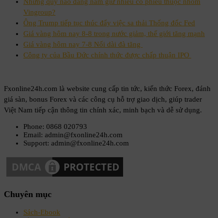
Những quỹ nào đang nắm giữ nhiều cổ phiếu thuộc nhóm
Vingroup?
Ông Trump tiếp tục thúc đẩy việc sa thải Thống đốc Fed
Giá vàng hôm nay 8-8 trong nước giảm, thế giới tăng mạnh
Giá vàng hôm nay 7-8 Nối dài đà tăng
Công ty của Bầu Đức chính thức được chấp thuận IPO
Fxonline24h.com là website cung cấp tin tức, kiến thức Forex, đánh
giá sàn, bonus Forex và các công cụ hỗ trợ giao dịch, giúp trader
Việt Nam tiếp cận thông tin chính xác, minh bạch và dễ sử dụng.
Phone: 0868 020793
Email: admin@fxonline24h.com
Support: admin@fxonline24h.com
Chuyên mục
Sách-Ebook