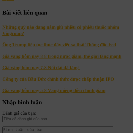
Bài viết liên quan
Những quỹ nào đang nắm giữ nhiều cổ phiếu thuộc nhóm
Vingroup?
Ông Trump tiếp tục thúc đẩy việc sa thải Thống đốc Fed
Giá vàng hôm nay 8-8 trong nước giảm, thế giới tăng mạnh
Giá vàng hôm nay 7-8 Nối dài đà tăng
Công ty của Bầu Đức chính thức được chấp thuận IPO
Giá vàng hôm nay 5-8 Vàng miếng điều chỉnh giảm
Nhập bình luận
Đánh giá của bạn: