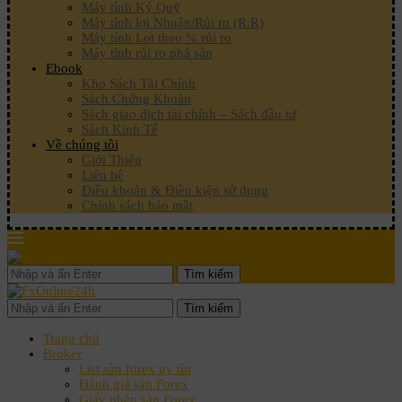
Máy tính Ký Quỹ
Máy tính lợi Nhuận/Rủi ro (R:R)
Máy tính Lot theo % rủi ro
Máy tính rủi ro phá sản
Ebook
Kho Sách Tài Chính
Sách Chứng Khoán
Sách giao dịch tài chính – Sách đầu tư
Sách Kinh Tế
Về chúng tôi
Giới Thiệu
Liên hệ
Điều khoản & Điều kiện sử dụng
Chính sách bảo mật
Tìm kiếm
Tìm kiếm
Trang chủ
Broker
List sàn forex uy tín
Đánh giá sàn Forex
Giấy phép sàn Forex