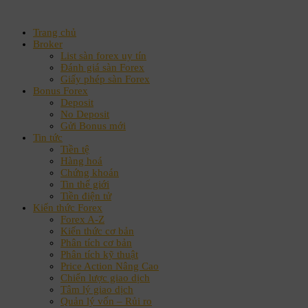
Trang chủ
Broker
List sàn forex uy tín
Đánh giá sàn Forex
Giấy phép sàn Forex
Bonus Forex
Deposit
No Deposit
Gửi Bonus mới
Tin tức
Tiền tệ
Hàng hoá
Chứng khoán
Tin thế giới
Tiền điện tử
Kiến thức Forex
Forex A-Z
Kiến thức cơ bản
Phân tích cơ bản
Phân tích kỹ thuật
Price Action Nâng Cao
Chiến lược giao dịch
Tâm lý giao dịch
Quản lý vốn – Rủi ro