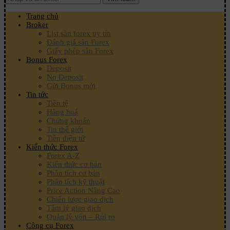
Trang chủ
Broker
List sàn forex uy tín
Đánh giá sàn Forex
Giấy phép sàn Forex
Bonus Forex
Deposit
No Deposit
Gửi Bonus mới
Tin tức
Tiền tệ
Hàng hoá
Chứng khoán
Tin thế giới
Tiền điện tử
Kiến thức Forex
Forex A-Z
Kiến thức cơ bản
Phân tích cơ bản
Phân tích kỹ thuật
Price Action Nâng Cao
Chiến lược giao dịch
Tâm lý giao dịch
Quản lý vốn – Rủi ro
Công cụ Forex