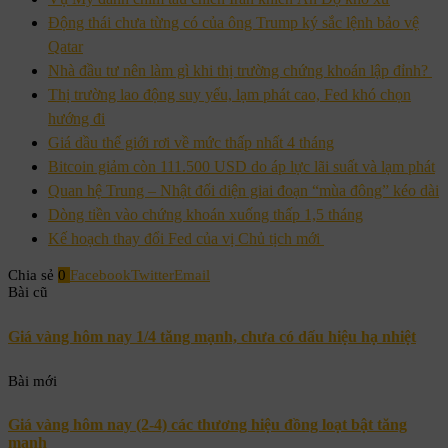
Động thái chưa từng có của ông Trump ký sắc lệnh bảo vệ
Qatar
Nhà đầu tư nên làm gì khi thị trường chứng khoán lập đỉnh?
Thị trường lao động suy yếu, lạm phát cao, Fed khó chọn
hướng đi
Giá dầu thế giới rơi về mức thấp nhất 4 tháng
Bitcoin giảm còn 111.500 USD do áp lực lãi suất và lạm phát
Quan hệ Trung – Nhật đối diện giai đoạn “mùa đông” kéo dài
Dòng tiền vào chứng khoán xuống thấp 1,5 tháng
Kế hoạch thay đổi Fed của vị Chủ tịch mới
Chia sẻ
0
Facebook
Twitter
Email
Bài cũ
Giá vàng hôm nay 1/4 tăng mạnh, chưa có dấu hiệu hạ nhiệt
Bài mới
Giá vàng hôm nay (2-4) các thương hiệu đồng loạt bật tăng
mạnh