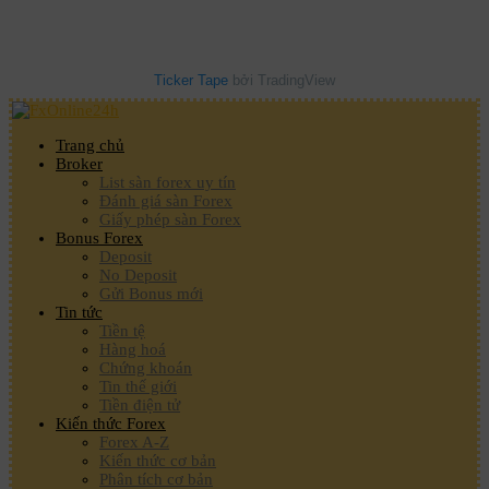
Ticker Tape
bởi TradingView
Trang chủ
Broker
List sàn forex uy tín
Đánh giá sàn Forex
Giấy phép sàn Forex
Bonus Forex
Deposit
No Deposit
Gửi Bonus mới
Tin tức
Tiền tệ
Hàng hoá
Chứng khoán
Tin thế giới
Tiền điện tử
Kiến thức Forex
Forex A-Z
Kiến thức cơ bản
Phân tích cơ bản