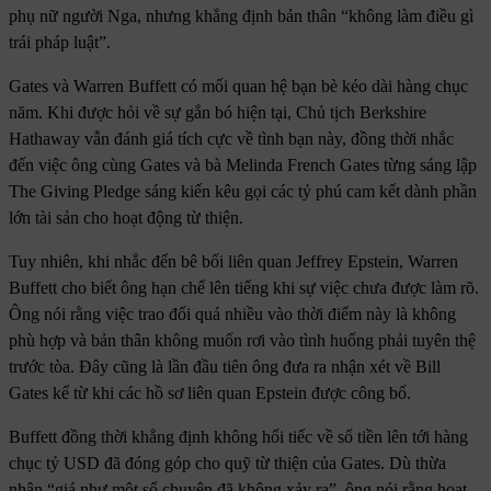
phụ nữ người Nga, nhưng khẳng định bản thân “không làm điều gì
trái pháp luật”.
Gates và Warren Buffett có mối quan hệ bạn bè kéo dài hàng chục
năm. Khi được hỏi về sự gắn bó hiện tại, Chủ tịch Berkshire
Hathaway vẫn đánh giá tích cực về tình bạn này, đồng thời nhắc
đến việc ông cùng Gates và bà Melinda French Gates từng sáng lập
The Giving Pledge sáng kiến kêu gọi các tỷ phú cam kết dành phần
lớn tài sản cho hoạt động từ thiện.
Tuy nhiên, khi nhắc đến bê bối liên quan Jeffrey Epstein, Warren
Buffett cho biết ông hạn chế lên tiếng khi sự việc chưa được làm rõ.
Ông nói rằng việc trao đổi quá nhiều vào thời điểm này là không
phù hợp và bản thân không muốn rơi vào tình huống phải tuyên thệ
trước tòa. Đây cũng là lần đầu tiên ông đưa ra nhận xét về Bill
Gates kể từ khi các hồ sơ liên quan Epstein được công bố.
Buffett đồng thời khẳng định không hối tiếc về số tiền lên tới hàng
chục tỷ USD đã đóng góp cho quỹ từ thiện của Gates. Dù thừa
nhận “giá như một số chuyện đã không xảy ra”, ông nói rằng hoạt