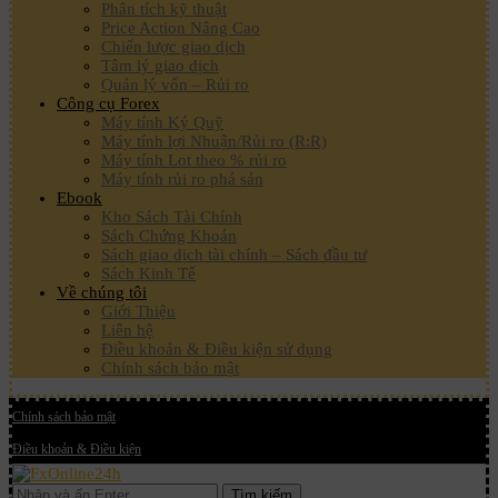
Phân tích kỹ thuật
Price Action Nâng Cao
Chiến lược giao dịch
Tâm lý giao dịch
Quản lý vốn – Rủi ro
Công cụ Forex
Máy tính Ký Quỹ
Máy tính lợi Nhuận/Rủi ro (R:R)
Máy tính Lot theo % rủi ro
Máy tính rủi ro phá sản
Ebook
Kho Sách Tài Chính
Sách Chứng Khoán
Sách giao dịch tài chính – Sách đầu tư
Sách Kinh Tế
Về chúng tôi
Giới Thiệu
Liên hệ
Điều khoản & Điều kiện sử dụng
Chính sách bảo mật
Chính sách bảo mật
Điều khoản & Điều kiện
Tìm kiếm