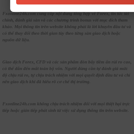
Fxonline24h.com cung cấp nội dung tổng hợp về Forex, tin tức tài
chính, đánh giá sàn và các chương trình bonus với mục đích tham
khảo. Mọi thông tin trên website không phải là lời khuyên đầu tư và
có thể thay đổi theo thời gian tùy theo từng sàn giao dịch hoặc
nguồn dữ liệu.
Giao dịch Forex, CFD và các sản phẩm đòn bẩy tiềm ẩn rủi ro cao,
có thể dẫn đến mất toàn bộ vốn. Người dùng cần tự đánh giá mức
độ chịu rủi ro, tự chịu trách nhiệm với mọi quyết định đầu tư và chỉ
nên giao dịch khi đã hiểu rõ cơ chế thị trường.
Fxonline24h.com không chịu trách nhiệm đối với mọi thiệt hại trực
tiếp hoặc gián tiếp phát sinh từ việc sử dụng thông tin trên website.