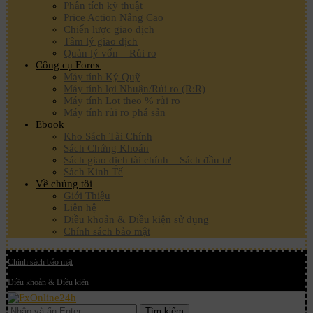
Phân tích kỹ thuật
Price Action Nâng Cao
Chiến lược giao dịch
Tâm lý giao dịch
Quản lý vốn – Rủi ro
Công cụ Forex
Máy tính Ký Quỹ
Máy tính lợi Nhuận/Rủi ro (R:R)
Máy tính Lot theo % rủi ro
Máy tính rủi ro phá sản
Ebook
Kho Sách Tài Chính
Sách Chứng Khoán
Sách giao dịch tài chính – Sách đầu tư
Sách Kinh Tế
Về chúng tôi
Giới Thiệu
Liên hệ
Điều khoản & Điều kiện sử dụng
Chính sách bảo mật
Chính sách bảo mật
Điều khoản & Điều kiện
Tìm kiếm