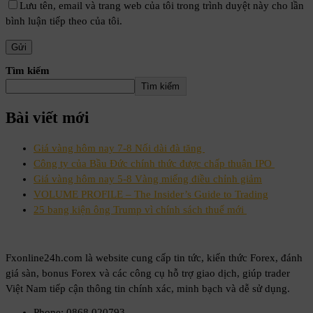
Lưu tên, email và trang web của tôi trong trình duyệt này cho lần
bình luận tiếp theo của tôi.
Tìm kiếm
Tìm kiếm
Bài viết mới
Giá vàng hôm nay 7-8 Nối dài đà tăng
Công ty của Bầu Đức chính thức được chấp thuận IPO
Giá vàng hôm nay 5-8 Vàng miếng điều chỉnh giảm
VOLUME PROFILE – The Insider’s Guide to Trading
25 bang kiện ông Trump vì chính sách thuế mới
Fxonline24h.com là website cung cấp tin tức, kiến thức Forex, đánh
giá sàn, bonus Forex và các công cụ hỗ trợ giao dịch, giúp trader
Việt Nam tiếp cận thông tin chính xác, minh bạch và dễ sử dụng.
Phone: 0868 020793