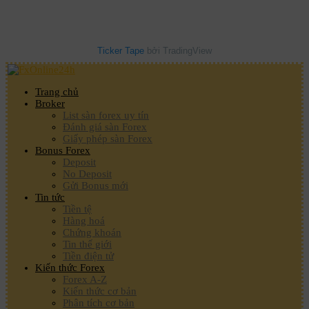
Ticker Tape
bởi TradingView
Trang chủ
Broker
List sàn forex uy tín
Đánh giá sàn Forex
Giấy phép sàn Forex
Bonus Forex
Deposit
No Deposit
Gửi Bonus mới
Tin tức
Tiền tệ
Hàng hoá
Chứng khoán
Tin thế giới
Tiền điện tử
Kiến thức Forex
Forex A-Z
Kiến thức cơ bản
Phân tích cơ bản