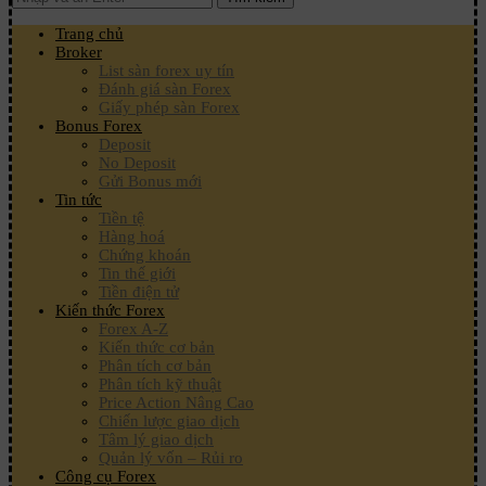
Trang chủ
Broker
List sàn forex uy tín
Đánh giá sàn Forex
Giấy phép sàn Forex
Bonus Forex
Deposit
No Deposit
Gửi Bonus mới
Tin tức
Tiền tệ
Hàng hoá
Chứng khoán
Tin thế giới
Tiền điện tử
Kiến thức Forex
Forex A-Z
Kiến thức cơ bản
Phân tích cơ bản
Phân tích kỹ thuật
Price Action Nâng Cao
Chiến lược giao dịch
Tâm lý giao dịch
Quản lý vốn – Rủi ro
Công cụ Forex