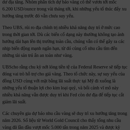
dư địa tăng. Nhóm phân tích dự báo vàng có thể vươn tới mốc
6.200 USD/ounce trong vài tháng tới, khi những yếu tố thúc đẩy xu
hướng tăng trước đó vẫn chưa suy yếu.
Theo UBS, rủi ro địa chính trị nhiều khả năng duy trì ở mức cao
trong thời gian tới. Dù các biến cố dạng này thường không tạo ảnh
hưởng dài hạn lên thị trường toàn cầu, chúng vẫn có thể gây ra các
nhịp biến động mạnh ngắn hạn, từ đó củng cố nhu cầu tìm đến
những tài sản trú ẩn an toàn như vàng.
UBScho rằng chu kỳ nới lỏng tiền tệ của Federal Reserve sẽ tiếp tục
đóng vai trò hỗ trợ cho giá vàng. Theo tổ chức này, sự suy yếu của
đồng USD cùng với mặt bằng lãi suất thực tại Mỹ đi xuống là
những yếu tố thuận lợi cho kim loại quý, và bối cảnh vĩ mô này
nhiều khả năng vẫn được duy trì khi Fed còn dư địa để tiếp tục cắt
giảm lãi suất.
Các chuyên gia dự báo nhu cầu vàng sẽ duy trì xu hướng tăng trong
năm 2026. Số liệu từ World Gold Council cho thấy tổng nhu cầu
vàng đã lần đầu vượt mốc 5.000 tấn trong năm 2025 và được kỳ