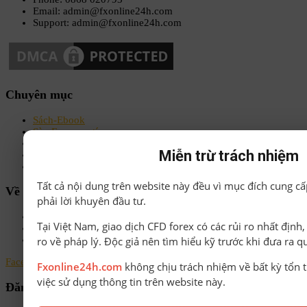
Email: admin@fxonline24h.com
Support: admin@fxonline24h.com
Chuyên mục
Sách-Ebook
Sàn Forex uy tín
Bonus Deposit
Miễn trừ trách nhiệm
Bonus No Deposit
Kiến thức Forex A-Z
Tất cả nội dung trên website này đều vì mục đích cung cấ
Về chúng tôi
phải lời khuyên đầu tư.
Chính sách bảo mật
Tại Việt Nam, giao dịch CFD forex có các rủi ro nhất định
Điều khoản & Điều kiện
ro về pháp lý. Độc giả nên tìm hiểu kỹ trước khi đưa ra q
Liên hệ
Facebook
Instagram
Linkedin
Youtube
Email
Fxonline24h.com
không chịu trách nhiệm về bất kỳ tổn t
việc sử dụng thông tin trên website này.
Đăng ký nhận tin