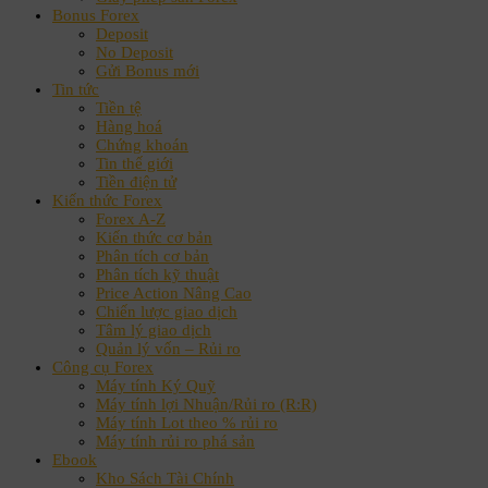
Bonus Forex
Deposit
No Deposit
Gửi Bonus mới
Tin tức
Tiền tệ
Hàng hoá
Chứng khoán
Tin thế giới
Tiền điện tử
Kiến thức Forex
Forex A-Z
Kiến thức cơ bản
Phân tích cơ bản
Phân tích kỹ thuật
Price Action Nâng Cao
Chiến lược giao dịch
Tâm lý giao dịch
Quản lý vốn – Rủi ro
Công cụ Forex
Máy tính Ký Quỹ
Máy tính lợi Nhuận/Rủi ro (R:R)
Máy tính Lot theo % rủi ro
Máy tính rủi ro phá sản
Ebook
Kho Sách Tài Chính