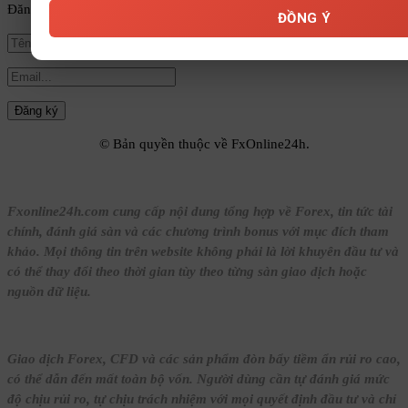
Đăng ký để nhận tin tức mới nhất từ FxOnline24h!
ĐỒNG Ý
© Bản quyền thuộc về FxOnline24h.
Fxonline24h.com cung cấp nội dung tổng hợp về Forex, tin tức tài
chính, đánh giá sàn và các chương trình bonus với mục đích tham
khảo. Mọi thông tin trên website không phải là lời khuyên đầu tư và
có thể thay đổi theo thời gian tùy theo từng sàn giao dịch hoặc
nguồn dữ liệu.
Giao dịch Forex, CFD và các sản phẩm đòn bẩy tiềm ẩn rủi ro cao,
có thể dẫn đến mất toàn bộ vốn. Người dùng cần tự đánh giá mức
độ chịu rủi ro, tự chịu trách nhiệm với mọi quyết định đầu tư và chỉ