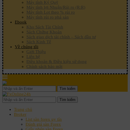
Máy tính Ký Quỹ
Máy tính lợi Nhuận/Rủi ro (R:R)
Máy tính Lot theo % rủi ro
Máy tính rủi ro phá sản
Ebook
Kho Sách Tài Chính
Sách Chứng Khoán
Sách giao dịch tài chính – Sách đầu tư
Sách Kinh Tế
Về chúng tôi
Giới Thiệu
Liên hệ
Điều khoản & Điều kiện sử dụng
Chính sách bảo mật
Tìm kiếm
Tìm kiếm
Trang chủ
Broker
List sàn forex uy tín
Đánh giá sàn Forex
Giấy phép sàn Forex