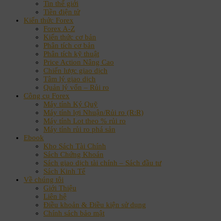
Tin thế giới
Tiền điện tử
Kiến thức Forex
Forex A-Z
Kiến thức cơ bản
Phân tích cơ bản
Phân tích kỹ thuật
Price Action Nâng Cao
Chiến lược giao dịch
Tâm lý giao dịch
Quản lý vốn – Rủi ro
Công cụ Forex
Máy tính Ký Quỹ
Máy tính lợi Nhuận/Rủi ro (R:R)
Máy tính Lot theo % rủi ro
Máy tính rủi ro phá sản
Ebook
Kho Sách Tài Chính
Sách Chứng Khoán
Sách giao dịch tài chính – Sách đầu tư
Sách Kinh Tế
Về chúng tôi
Giới Thiệu
Liên hệ
Điều khoản & Điều kiện sử dụng
Chính sách bảo mật