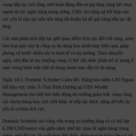
vọng tiếp tục mở rộng, nhờ hoạt động đầu tư gia tăng cùng lực mua
mạnh từ các ngân hàng trung ương. UBS cho rằng sự kết hợp của
các yếu tố này tạo nên nền tảng rất thuận lợi để giá vàng tiếp tục đà
tăng.
Các nhà phân tích tiếp tục giữ quan điểm tích cực đối với vàng, xem
kim loại quý này là công cụ đa dạng hóa danh mục hiệu quả, giúp
phòng vệ trước nhiều rủi ro kinh tế và thị trường. Theo khuyến
nghị, nhà đầu tư ưa chuộng vàng có thể cân nhắc phân bổ tỷ trọng ở
mức trung bình một chữ số trong danh mục đầu tư đa dạng.
Ngày 16/2, Dominic Schnider Giám đốc Hàng hóa kiêm CIO Ngoại
hối khu vực châu Á-Thái Bình Dương tại UBS Wealth
Management cho biết khi biến động thị trường giảm bớt, vàng cùng
các nhóm hàng hóa chủ chốt khác sẽ tiếp tục được nâng đỡ bởi các
yếu tố cơ bản tích cực.
Dominic Schnider nói vàng vẫn trong xu hướng tăng và có thể đạt
6.200 USD/ounce vào giữa năm, nhờ lực mua từ ngân hàng trung
ương, nhà đầu tư, lãi suất thực Mỹ thấp, thâm hụt tài khóa lớn và rủi