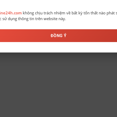
line24h.com
không chịu trách nhiệm về bất kỳ tổn thất nào phát 
ệc sử dụng thông tin trên website này.
ĐỒNG Ý