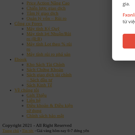
gia.
Price Action Nâng Cao
Chiến lược giao dịch
Tâm lý giao dịch
Fxon
Quản lý vốn – Rủi ro
từ vi
Công cụ Forex
Máy tính Ký Quỹ
Máy tính lợi Nhuận/Rủi
ro (R:R)
Máy tính Lot theo % rủi
ro
Máy tính rủi ro phá sản
Ebook
Kho Sách Tài Chính
Sách Chứng Khoán
Sách giao dịch tài chính
– Sách đầu tư
Sách Kinh Tế
Về chúng tôi
Giới Thiệu
Liên hệ
Điều khoản & Điều kiện
sử dụng
Chính sách bảo mật
Copyright 2021 - All Right Reserved
Trang chủ
-
Tin tức
-
Giá vàng hôm nay 6-7 đứng yên