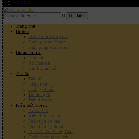
Tìm kiếm
Trang chủ
Broker
List sàn forex uy tín
Đánh giá sàn Forex
Giấy phép sàn Forex
Bonus Forex
Deposit
No Deposit
Gửi Bonus mới
Tin tức
Tiền tệ
Hàng hoá
Chứng khoán
Tin thế giới
Tiền điện tử
Kiến thức Forex
Forex A-Z
Kiến thức cơ bản
Phân tích cơ bản
Phân tích kỹ thuật
Price Action Nâng Cao
Chiến lược giao dịch