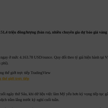
1,4 triệu đồng/lượng (bán ra), nhiều chuyên gia dự báo giá vàng 
 ngay ở mức 4.163.78 USD/ounce. Quy đổi theo tỷ giá hiện hành tại 
 phí).
 thế giới trực tiếp
ối ngày thứ Sáu, khi dữ liệu việc làm Mỹ yếu hơn kỳ vọng tiếp tục gâ
dịch trầm lắng trước kỳ nghỉ cuối tuần.