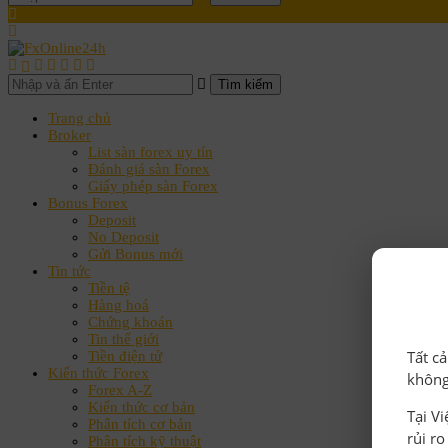
Tìm kiếm
Trang chủ
Broker
List sàn forex uy tín
Đánh giá sàn Forex
Giấy phép sàn Forex
Bonus Forex
Deposit
No Deposit
Gửi Bonus mới
Tin tức
Tiền tệ
Hàng hoá
Chứng khoán
Tin thế giới
Tất c
Tiền điện tử
Kiến thức Forex
không
Forex A-Z
Kiến thức cơ bản
Tại V
Phân tích cơ bản
rủi r
Phân tích kỹ thuật