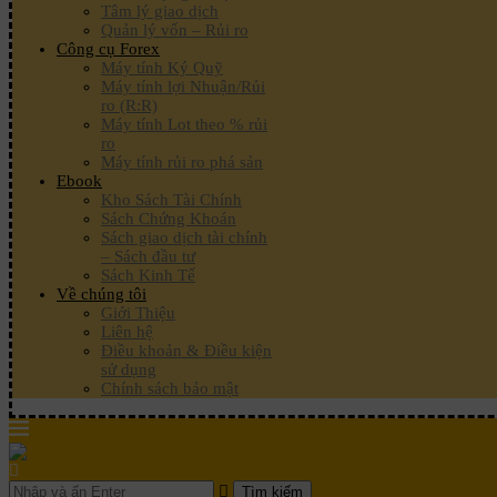
Tâm lý giao dịch
Quản lý vốn – Rủi ro
Công cụ Forex
Máy tính Ký Quỹ
Máy tính lợi Nhuận/Rủi
ro (R:R)
Máy tính Lot theo % rủi
ro
Máy tính rủi ro phá sản
Ebook
Kho Sách Tài Chính
Sách Chứng Khoán
Sách giao dịch tài chính
– Sách đầu tư
Sách Kinh Tế
Về chúng tôi
Giới Thiệu
Liên hệ
Điều khoản & Điều kiện
sử dụng
Chính sách bảo mật
Tìm kiếm