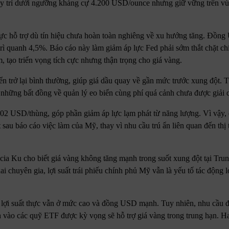
y trì dưới ngưỡng kháng cự 4.200 USD/ounce nhưng giữ vững trên vù
ực hỗ trợ dù tín hiệu chưa hoàn toàn nghiêng về xu hướng tăng. Đồng 
trì quanh 4,5%. Báo cáo này làm giảm áp lực Fed phải sớm thắt chặt ch
, tạo triển vọng tích cực nhưng thận trọng cho giá vàng.
n trở lại bình thường, giúp giá dầu quay về gần mức trước xung đột. T
hững bất đồng về quản lý eo biển cùng phí quá cảnh chưa được giải 
2 USD/thùng, góp phần giảm áp lực lạm phát từ năng lượng. Vì vậy, 
sau báo cáo việc làm của Mỹ, thay vì nhu cầu trú ẩn liên quan đến thị
a Ku cho biết giá vàng không tăng mạnh trong suốt xung đột tại Tru
 chuyên gia, lợi suất trái phiếu chính phủ Mỹ vẫn là yếu tố tác động l
o lợi suất thực vẫn ở mức cao và đồng USD mạnh. Tuy nhiên, nhu cầu 
 vào các quỹ ETF được kỳ vọng sẽ hỗ trợ giá vàng trong trung hạn. Ha