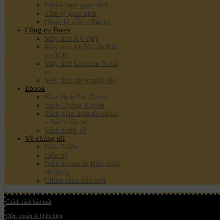
Chiến lược giao dịch
Tâm lý giao dịch
Quản lý vốn – Rủi ro
Công cụ Forex
Máy tính Ký Quỹ
Máy tính lợi Nhuận/Rủi
ro (R:R)
Máy tính Lot theo % rủi
ro
Máy tính rủi ro phá sản
Ebook
Kho Sách Tài Chính
Sách Chứng Khoán
Sách giao dịch tài chính
– Sách đầu tư
Sách Kinh Tế
Về chúng tôi
Giới Thiệu
Liên hệ
Điều khoản & Điều kiện
sử dụng
Chính sách bảo mật
Chính sách bảo mật
Điều khoản & Điều kiện