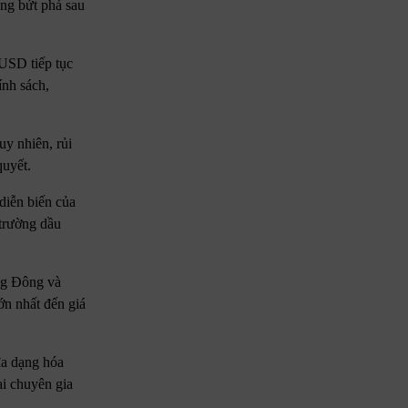
ng bứt phá sau
USD tiếp tục
ính sách,
uy nhiên, rủi
quyết.
diễn biến của
 trường dầu
ng Đông và
ớn nhất đến giá
đa dạng hóa
i chuyên gia