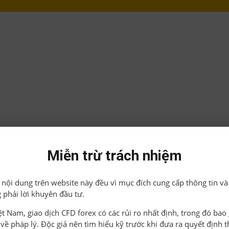
Miễn trừ trách nhiệm
ả nội dung trên website này đều vì mục đích cung cấp thông tin và
 phải lời khuyên đầu tư.
iệt Nam, giao dịch CFD forex có các rủi ro nhất định, trong đó ba
o về pháp lý. Độc giả nên tìm hiểu kỹ trước khi đưa ra quyết định 