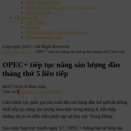
Sách Chứng Khoán
Sách giao dịch tài chính – Sách đầu tư
Sách Kinh Tế
Về chúng tôi
Giới Thiệu
Liên hệ
Điều khoản & Điều kiện sử dụng
Chính sách bảo mật
Copyright 2021 - All Right Reserved
Trang chủ
-
Tin tức
-
OPEC+ tiếp tục nâng sản lượng dầu tháng thứ 5 liên tiếp
OPEC+ tiếp tục nâng sản lượng dầu
tháng thứ 5 liên tiếp
06/07/2026
0 Bình luận
Chia sẻ
0
Facebook
Twitter
Email
Liên minh các quốc gia sản xuất dầu mỏ hàng đầu thế giới đã thống
nhất tiếp tục nâng sản lượng khai thác trong tháng 8, bất chấp
những rủi ro và diễn biến phức tạp tại khu vực Trung Đông.
Sau cuộc họp trực tuyến ngày 5/7, OPEC+ thông báo sẽ tăng sản