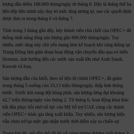
lượng dầu thêm 188.000 thùng/ngày từ tháng 8. Đây là tháng thứ ba
liên tiếp liên minh này duy trì mức tăng tương tự, sau các quyết định
được đưa ra trong tháng 6 và tháng 7.
Tính trong 3 tháng gần đây, bảy thành viên chủ chốt của OPEC+ đã
thống nhất nâng tổng sản lượng gần 800.000 thùng/ngày. Tuy
nhiên, mức tăng này chủ yếu mang tính kế hoạch khi căng thẳng tại
Trung Đông làm gián đoạn hoạt động vận chuyển dầu qua eo biển
Hormuz, ảnh hưởng đến các nước sản xuất lớn như Arab Saudi,
Kuwait và Iraq.
Sản lượng dầu của khối, theo số liệu từ chính OPEC+, đã giảm
trong tháng 5 xuống còn 33,13 triệu thùng/ngày, thấp hơn tháng
trước. Trước khi xung đột bùng phát, sản lượng từng đạt khoảng
42,7 triệu thùng/ngày vào tháng 2. Từ tháng 6, hoạt động khai thác
bắt đầu phục hồi nhờ nỗ lực của Mỹ hỗ trợ UAE cùng các thành
viên OPEC+ khác gia tăng xuất khẩu. Tuy nhiên, sản lượng hiện
vẫn chưa trở lại mức ghi nhận trước thời điểm xảy ra chiến sự.
Trong khi đó, giá dầu thô đã lùi về vùng tương đương cuối tháng 2