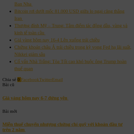
Ban Nha
Bitcoin rơi dưới mốc 81.000 USD giữa lo ngại căng thẳng
Iran
Thượng đỉnh Mỹ – Trung: Tâm điểm tác động dầu, vàng và
kinh tế toàn cầu
Giá vàng hôm nay 16-4 Lên xuống trái chiều
Chứng khoán châu Á trái chiều trong kỳ vọng Fed hạ lãi suất,
Nikkei giảm sâu
Cố vấn Nhà Trắng: Tòa Tối cao khó buộc ông Trump hoàn
thuế quan
Chia sẻ
0
Facebook
Twitter
Email
Bài cũ
Giá vàng hôm nay 6-7 đứng yên
Bài mới
Miễn thuế chuyển nhượng chứng chỉ quỹ với khoản đầu tư
trên 2 năm