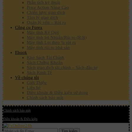
Phân tích kỹ thuật
Price Action Nâng Cao
Chiến lược giao dịch
Tâm lý giao dịch
Quản lý vốn – Rủi ro
Công cụ Forex
Máy tính Ký Quỹ
Máy tính lợi Nhuận/Rủi ro (R:R)
Máy tính Lot theo % rủi ro
Máy tính rủi ro phá sản
Ebook
Kho Sách Tài Chính
Sách Chứng Khoán
Sách giao dịch tài chính – Sách đầu tư
Sách Kinh Tế
Về chúng tôi
Giới Thiệu
Liên hệ
Điều khoản & Điều kiện sử dụng
Chính sách bảo mật
Chính sách bảo mật
Điều khoản & Điều kiện
Tìm kiếm