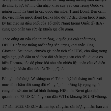
do chịu áp lực từ nhu cầu nhập khẩu suy yếu của Trung Quốc và
nguồn cung gia tăng từ các quốc gia ngoài Trung Đông. Bên cạnh
đó, việc nhiều nước đồng loạt xả kho dự trữ dầu chiến lược ở mức
kỷ lục theo sự điều phối của Tổ chức Năng lượng Quốc tế (IEA)
cũng góp phần tạo sức ép khiến giá dầu giảm.
Theo đúng dự báo của thị trường, 7 quốc gia chủ chốt trong
OPEC+ tiếp tục thống nhất nâng sản lượng khai thác. Ông
Giovanni Staunovo, chuyên gia phân tích của UBS, cho rằng trong
ngắn hạn, giới đầu tư sẽ theo dõi sát lượng tàu chở dầu đi qua eo
biển Hormuz, tốc độ phục hồi nhu cầu nhiên liệu toàn cầu và diễn
biến nhập khẩu dầu thô của Trung Quốc.
Bản ghi nhớ được Washington và Tehran ký hồi tháng trước với
mục tiêu chấm dứt xung đột vẫn giúp thị trường kỳ vọng nguồn
cung dầu sẽ sớm trở lại bình thường. Hiện dầu Brent giao dịch
quanh mốc 72 USD/thùng, còn dầu WTI ở khoảng 68 USD/thùng.
Từ năm 2022, OPEC+ đã liên tục cắt giảm sản lượng nhằm hạn chế