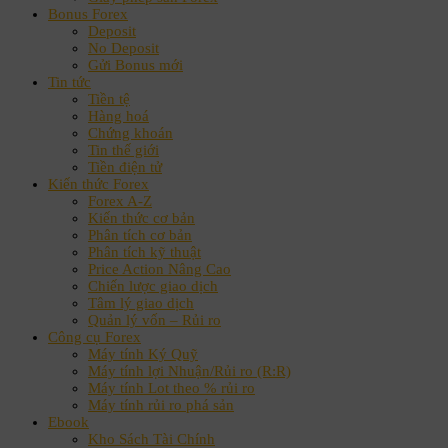
Bonus Forex
Deposit
No Deposit
Gửi Bonus mới
Tin tức
Tiền tệ
Hàng hoá
Chứng khoán
Tin thế giới
Tiền điện tử
Kiến thức Forex
Forex A-Z
Kiến thức cơ bản
Phân tích cơ bản
Phân tích kỹ thuật
Price Action Nâng Cao
Chiến lược giao dịch
Tâm lý giao dịch
Quản lý vốn – Rủi ro
Công cụ Forex
Máy tính Ký Quỹ
Máy tính lợi Nhuận/Rủi ro (R:R)
Máy tính Lot theo % rủi ro
Máy tính rủi ro phá sản
Ebook
Kho Sách Tài Chính