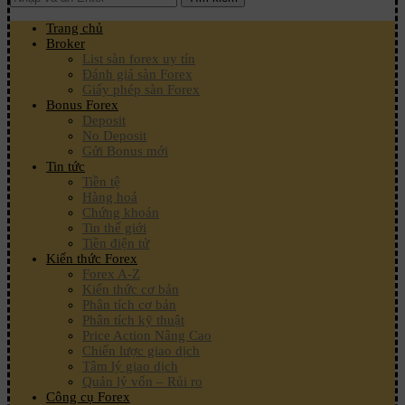
Trang chủ
Broker
List sàn forex uy tín
Đánh giá sàn Forex
Giấy phép sàn Forex
Bonus Forex
Deposit
No Deposit
Gửi Bonus mới
Tin tức
Tiền tệ
Hàng hoá
Chứng khoán
Tin thế giới
Tiền điện tử
Kiến thức Forex
Forex A-Z
Kiến thức cơ bản
Phân tích cơ bản
Phân tích kỹ thuật
Price Action Nâng Cao
Chiến lược giao dịch
Tâm lý giao dịch
Quản lý vốn – Rủi ro
Công cụ Forex