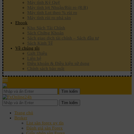
Máy tính Ký Quỹ
Máy tính lợi Nhuận/Rủi ro (R:R)
Máy tính Lot theo % rủi ro
Máy tính rủi ro phá sản
Ebook
Kho Sách Tài Chính
Sách Chứng Khoán
Sách giao dịch tài chính – Sách đầu tư
Sách Kinh Tế
Về chúng tôi
Giới Thiệu
Liên hệ
Điều khoản & Điều kiện sử dụng
Chính sách bảo mật
Tìm kiếm
Tìm kiếm
Trang chủ
Broker
List sàn forex uy tín
Đánh giá sàn Forex
Giấy phép sàn Forex