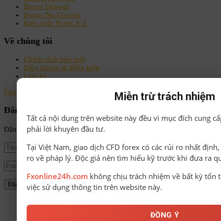
Bonus Deposit
Bonus No Deposit
Kiến thức Forex A-Z
Về chúng tôi
Chính sách bảo mật
Điều khoản & Điều kiện
Liên hệ
Facebook
Instagram
Linkedin
Youtube
Email
Miễn trừ trách nhiệm
Đăng ký nhận tin
Tất cả nội dung trên website này đều vì mục đích cung cấ
phải lời khuyên đầu tư.
Đăng ký để nhận tin tức mới nhất từ FxOnline24h!
Tại Việt Nam, giao dịch CFD forex có các rủi ro nhất định
ro về pháp lý. Độc giả nên tìm hiểu kỹ trước khi đưa ra q
Fxonline24h.com
không chịu trách nhiệm về bất kỳ tổn t
việc sử dụng thông tin trên website này.
© Bản quyền thuộc về FxOnline24h.
ĐỒNG Ý