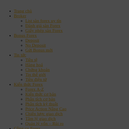
Trang chủ
Broker
List sàn forex uy tín
Đánh giá sàn Forex
Giấy phép sàn Forex
Bonus Forex
Deposit
No Deposit
Gửi Bonus mới
Tin tức
Tiền tệ
Hàng hoá
Chứng khoán
Tin thế giới
Tiền điện tử
Kiến thức Forex
Forex A-Z
Kiến thức cơ bản
Phân tích cơ bản
Phân tích kỹ thuật
Price Action Nâng Cao
Chiến lược giao dịch
Tâm lý giao dịch
Quản lý vốn – Rủi ro
Công cụ Forex