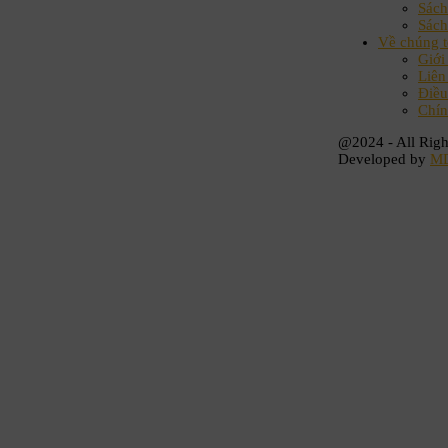
Sách
Sách
Về chúng t
Giới
Liên
Điều
Chín
@2024 - All Righ
Developed by
M