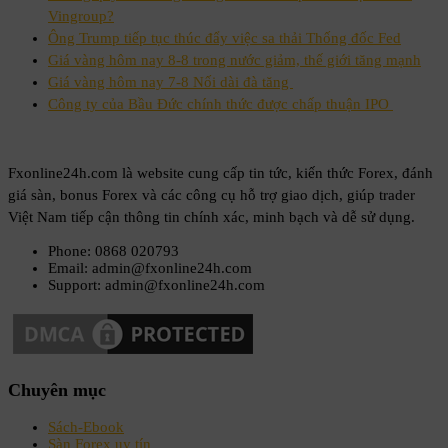
Vingroup?
Ông Trump tiếp tục thúc đẩy việc sa thải Thống đốc Fed
Giá vàng hôm nay 8-8 trong nước giảm, thế giới tăng mạnh
Giá vàng hôm nay 7-8 Nối dài đà tăng
Công ty của Bầu Đức chính thức được chấp thuận IPO
Fxonline24h.com là website cung cấp tin tức, kiến thức Forex, đánh
giá sàn, bonus Forex và các công cụ hỗ trợ giao dịch, giúp trader
Việt Nam tiếp cận thông tin chính xác, minh bạch và dễ sử dụng.
Phone: 0868 020793
Email: admin@fxonline24h.com
Support: admin@fxonline24h.com
Chuyên mục
Sách-Ebook
Sàn Forex uy tín