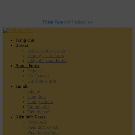
Ticker Tape
bởi TradingView
Trang chủ
Broker
List sàn forex uy tín
Đánh giá sàn Forex
Giấy phép sàn Forex
Bonus Forex
Deposit
No Deposit
Gửi Bonus mới
Tin tức
Tiền tệ
Hàng hoá
Chứng khoán
Tin thế giới
Tiền điện tử
Kiến thức Forex
Forex A-Z
Kiến thức cơ bản
Phân tích cơ bản