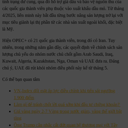
tình trạng dư cung, qua đó hỗ trợ giá dầu và bảo vệ nguồn thu của
các quốc gia thành viên phụ thuộc vào xuất khẩu dầu mỏ. Từ tháng
4/2025, liên minh này bắt đầu từng bước nâng sản lượng trở lại với
mục tiêu giành lại thị phần từ các nhà sản xuất ngoài khối, đặc biệt
là Mỹ.
Hiện OPEC+ có 21 quốc gia thành viên, trong đó có Iran. Tuy
nhiên, trong những năm gần đây, các quyết định về chính sách sản
lượng chủ yếu do nhóm nước chủ chốt gồm Arab Saudi, Iraq,
Kuwait, Algeria, Kazakhstan, Nga, Oman và UAE đưa ra. Đáng
chú ý, UAE đã rút khỏi nhóm điều phối này kể từ tháng 5.
Có thể bạn quan tâm
VN-Index đối mặt áp lực điều chỉnh khi tiến sát ngưỡng
1.900 điểm
Làm gì để tránh chốt lời quá sớm khi đầu tư chứng khoán?
Giá vàng ngày 2-7 Vàng trong nước giảm, vàng thế giới bật
tăng
Ông Trump cân nhắc cắt đứt quan hệ thương mại với Tây