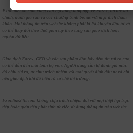
Fxonline24h.com cung cấp nội dung tổng hợp về Forex, tin tức tài
chính, đánh giá sàn và các chương trình bonus với mục đích tham
khảo. Mọi thông tin trên website không phải là lời khuyên đầu tư và
có thể thay đổi theo thời gian tùy theo từng sàn giao dịch hoặc
nguồn dữ liệu.
Giao dịch Forex, CFD và các sản phẩm đòn bẩy tiềm ẩn rủi ro cao,
có thể dẫn đến mất toàn bộ vốn. Người dùng cần tự đánh giá mức
độ chịu rủi ro, tự chịu trách nhiệm với mọi quyết định đầu tư và chỉ
nên giao dịch khi đã hiểu rõ cơ chế thị trường.
Fxonline24h.com không chịu trách nhiệm đối với mọi thiệt hại trực
tiếp hoặc gián tiếp phát sinh từ việc sử dụng thông tin trên website.