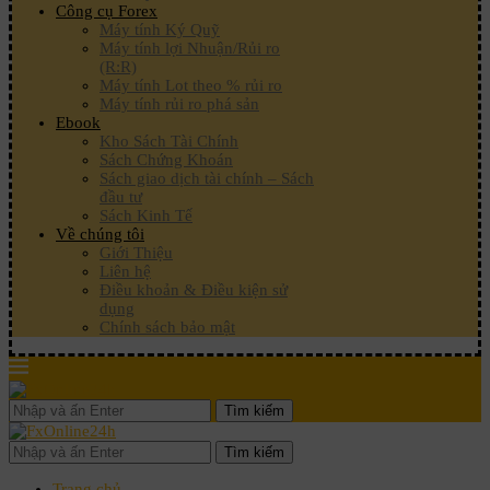
Công cụ Forex
Máy tính Ký Quỹ
Máy tính lợi Nhuận/Rủi ro
(R:R)
Máy tính Lot theo % rủi ro
Máy tính rủi ro phá sản
Ebook
Kho Sách Tài Chính
Sách Chứng Khoán
Sách giao dịch tài chính – Sách
đầu tư
Sách Kinh Tế
Về chúng tôi
Giới Thiệu
Liên hệ
Điều khoản & Điều kiện sử
dụng
Chính sách bảo mật
Tìm kiếm
Tìm kiếm
Trang chủ