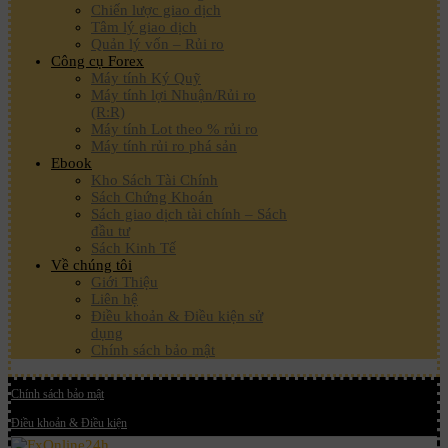
Chiến lược giao dịch
Tâm lý giao dịch
Quản lý vốn – Rủi ro
Công cụ Forex
Máy tính Ký Quỹ
Máy tính lợi Nhuận/Rủi ro
(R:R)
Máy tính Lot theo % rủi ro
Máy tính rủi ro phá sản
Ebook
Kho Sách Tài Chính
Sách Chứng Khoán
Sách giao dịch tài chính – Sách
đầu tư
Sách Kinh Tế
Về chúng tôi
Giới Thiệu
Liên hệ
Điều khoản & Điều kiện sử
dụng
Chính sách bảo mật
Chính sách bảo mật
Điều khoản & Điều kiện