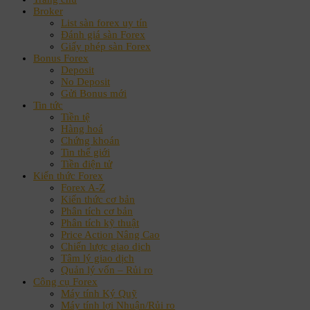
Broker
List sàn forex uy tín
Đánh giá sàn Forex
Giấy phép sàn Forex
Bonus Forex
Deposit
No Deposit
Gửi Bonus mới
Tin tức
Tiền tệ
Hàng hoá
Chứng khoán
Tin thế giới
Tiền điện tử
Kiến thức Forex
Forex A-Z
Kiến thức cơ bản
Phân tích cơ bản
Phân tích kỹ thuật
Price Action Nâng Cao
Chiến lược giao dịch
Tâm lý giao dịch
Quản lý vốn – Rủi ro
Công cụ Forex
Máy tính Ký Quỹ
Máy tính lợi Nhuận/Rủi ro