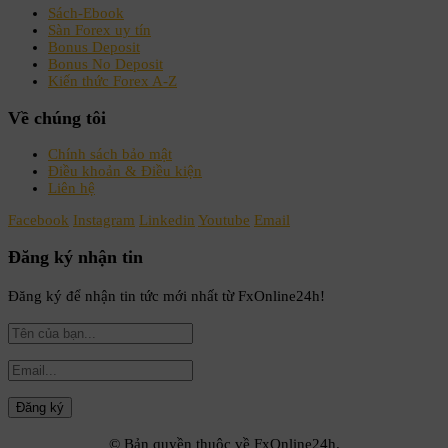
Sách-Ebook
Sàn Forex uy tín
Bonus Deposit
Bonus No Deposit
Kiến thức Forex A-Z
Về chúng tôi
Chính sách bảo mật
Điều khoản & Điều kiện
Liên hệ
Facebook
Instagram
Linkedin
Youtube
Email
Đăng ký nhận tin
Đăng ký để nhận tin tức mới nhất từ FxOnline24h!
© Bản quyền thuộc về FxOnline24h.