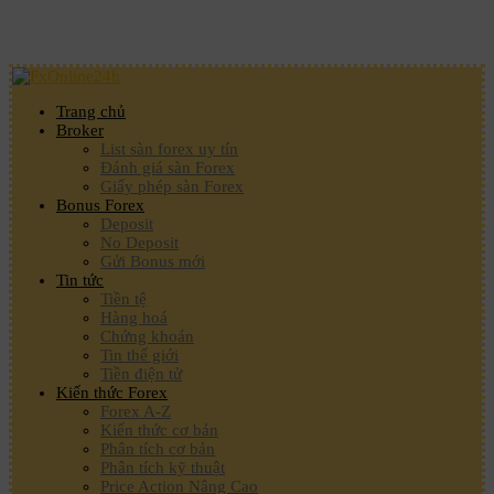
Trang chủ
Broker
List sàn forex uy tín
Đánh giá sàn Forex
Giấy phép sàn Forex
Bonus Forex
Deposit
No Deposit
Gửi Bonus mới
Tin tức
Tiền tệ
Hàng hoá
Chứng khoán
Tin thế giới
Tiền điện tử
Kiến thức Forex
Forex A-Z
Kiến thức cơ bản
Phân tích cơ bản
Phân tích kỹ thuật
Price Action Nâng Cao