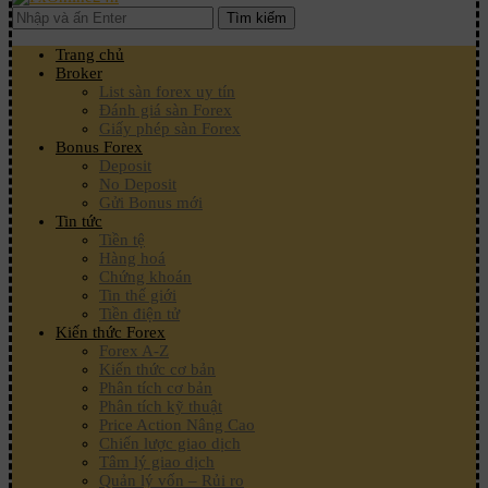
Tìm kiếm
Trang chủ
Broker
List sàn forex uy tín
Đánh giá sàn Forex
Giấy phép sàn Forex
Bonus Forex
Deposit
No Deposit
Gửi Bonus mới
Tin tức
Tiền tệ
Hàng hoá
Chứng khoán
Tin thế giới
Tiền điện tử
Kiến thức Forex
Forex A-Z
Kiến thức cơ bản
Phân tích cơ bản
Phân tích kỹ thuật
Price Action Nâng Cao
Chiến lược giao dịch
Tâm lý giao dịch
Quản lý vốn – Rủi ro