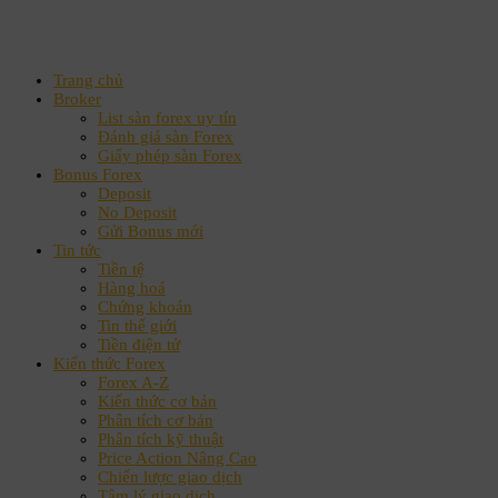
Trang chủ
Broker
List sàn forex uy tín
Đánh giá sàn Forex
Giấy phép sàn Forex
Bonus Forex
Deposit
No Deposit
Gửi Bonus mới
Tin tức
Tiền tệ
Hàng hoá
Chứng khoán
Tin thế giới
Tiền điện tử
Kiến thức Forex
Forex A-Z
Kiến thức cơ bản
Phân tích cơ bản
Phân tích kỹ thuật
Price Action Nâng Cao
Chiến lược giao dịch
Tâm lý giao dịch