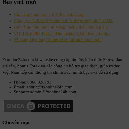
Bài viết mới
Giá vàng hôm nay 7-8 Nối dài đà tăng
Công ty của Bầu Đức chính thức được chấp thuận IPO
Giá vàng hôm nay 5-8 Vàng miếng điều chỉnh giảm
VOLUME PROFILE – The Insider’s Guide to Trading
25 bang kiện ông Trump vì chính sách thuế mới
Fxonline24h.com là website cung cấp tin tức, kiến thức Forex, đánh
giá sàn, bonus Forex và các công cụ hỗ trợ giao dịch, giúp trader
Việt Nam tiếp cận thông tin chính xác, minh bạch và dễ sử dụng.
Phone: 0868 020793
Email: admin@fxonline24h.com
Support: admin@fxonline24h.com
Chuyên mục