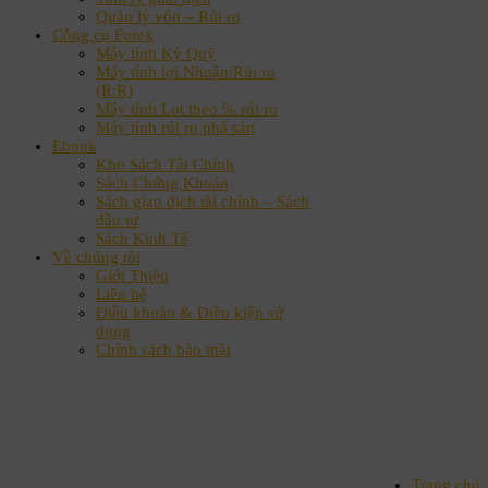
Quản lý vốn – Rủi ro
Công cụ Forex
Máy tính Ký Quỹ
Máy tính lợi Nhuận/Rủi ro
(R:R)
Máy tính Lot theo % rủi ro
Máy tính rủi ro phá sản
Ebook
Kho Sách Tài Chính
Sách Chứng Khoán
Sách giao dịch tài chính – Sách
đầu tư
Sách Kinh Tế
Về chúng tôi
Giới Thiệu
Liên hệ
Điều khoản & Điều kiện sử
dụng
Chính sách bảo mật
Trang chủ