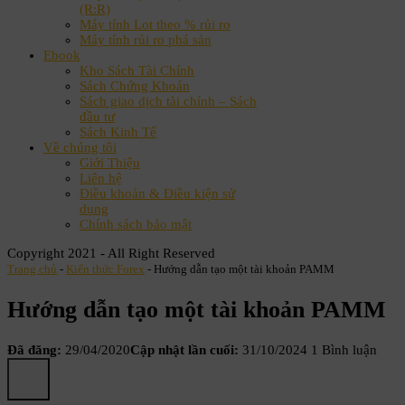
(R:R)
Máy tính Lot theo % rủi ro
Máy tính rủi ro phá sản
Ebook
Kho Sách Tài Chính
Sách Chứng Khoán
Sách giao dịch tài chính – Sách
đầu tư
Sách Kinh Tế
Về chúng tôi
Giới Thiệu
Liên hệ
Điều khoản & Điều kiện sử
dụng
Chính sách bảo mật
Copyright 2021 - All Right Reserved
Trang chủ
-
Kiến thức Forex
-
Hướng dẫn tạo một tài khoản PAMM
Hướng dẫn tạo một tài khoản PAMM
Đã đăng:
29/04/2020
Cập nhật lần cuối:
31/10/2024
1 Bình luận