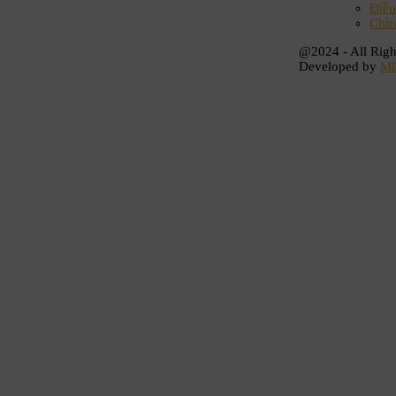
Điều
Chín
@2024 - All Righ
Developed by
M