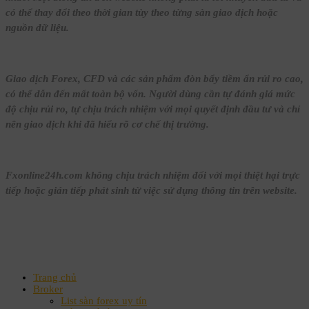
có thể thay đổi theo thời gian tùy theo từng sàn giao dịch hoặc
nguồn dữ liệu.
Giao dịch Forex, CFD và các sản phẩm đòn bẩy tiềm ẩn rủi ro cao,
có thể dẫn đến mất toàn bộ vốn. Người dùng cần tự đánh giá mức
độ chịu rủi ro, tự chịu trách nhiệm với mọi quyết định đầu tư và chỉ
nên giao dịch khi đã hiểu rõ cơ chế thị trường.
Fxonline24h.com không chịu trách nhiệm đối với mọi thiệt hại trực
tiếp hoặc gián tiếp phát sinh từ việc sử dụng thông tin trên website.
Trang chủ
Broker
List sàn forex uy tín