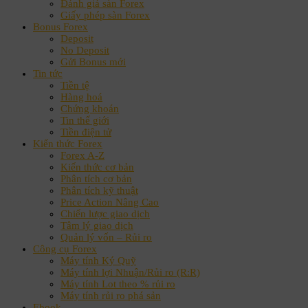
Đánh giá sàn Forex
Giấy phép sàn Forex
Bonus Forex
Deposit
No Deposit
Gửi Bonus mới
Tin tức
Tiền tệ
Hàng hoá
Chứng khoán
Tin thế giới
Tiền điện tử
Kiến thức Forex
Forex A-Z
Kiến thức cơ bản
Phân tích cơ bản
Phân tích kỹ thuật
Price Action Nâng Cao
Chiến lược giao dịch
Tâm lý giao dịch
Quản lý vốn – Rủi ro
Công cụ Forex
Máy tính Ký Quỹ
Máy tính lợi Nhuận/Rủi ro (R:R)
Máy tính Lot theo % rủi ro
Máy tính rủi ro phá sản
Ebook