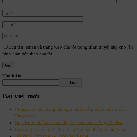
Lưu tên, email và trang web của tôi trong trình duyệt này cho lần
bình luận tiếp theo của tôi.
Tìm kiếm
Tìm kiếm
Bài viết mới
Những quỹ nào đang nắm giữ nhiều cổ phiếu thuộc nhóm
Vingroup?
Ông Trump tiếp tục thúc đẩy việc sa thải Thống đốc Fed
Giá vàng hôm nay 8-8 trong nước giảm, thế giới tăng mạnh
Giá vàng hôm nay 7-8 Nối dài đà tăng