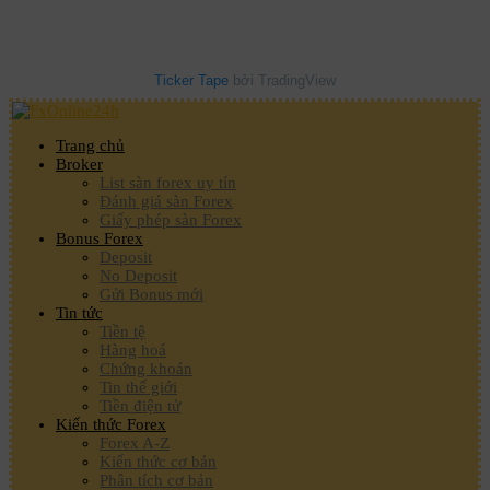
Ticker Tape
bởi TradingView
Trang chủ
Broker
List sàn forex uy tín
Đánh giá sàn Forex
Giấy phép sàn Forex
Bonus Forex
Deposit
No Deposit
Gửi Bonus mới
Tin tức
Tiền tệ
Hàng hoá
Chứng khoán
Tin thế giới
Tiền điện tử
Kiến thức Forex
Forex A-Z
Kiến thức cơ bản
Phân tích cơ bản