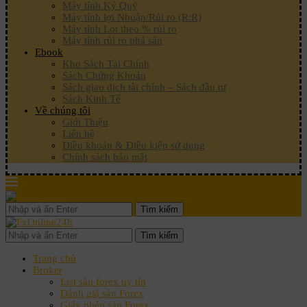
Máy tính Ký Quỹ
Máy tính lợi Nhuận/Rủi ro (R:R)
Máy tính Lot theo % rủi ro
Máy tính rủi ro phá sản
Ebook
Kho Sách Tài Chính
Sách Chứng Khoán
Sách giao dịch tài chính – Sách đầu tư
Sách Kinh Tế
Về chúng tôi
Giới Thiệu
Liên hệ
Điều khoản & Điều kiện sử dụng
Chính sách bảo mật
Tìm kiếm
Tìm kiếm
Trang chủ
Broker
List sàn forex uy tín
Đánh giá sàn Forex
Giấy phép sàn Forex