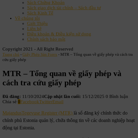
Sách Chứng Khoán
Sách giao dịch tài chính – Sách đầu tư
Sách Kinh Tế
Về chúng tôi
Giới Thiệu
Liên hệ
Điều khoản & Điều kiện sử dụng
Chính sách bảo mật
Copyright 2021 - All Right Reserved
Trang chủ
-
Giấy Phép Sàn Forex
-
MTR – Tổng quan về giấy phép và cách tra
cứu giấy phép
MTR – Tổng quan về giấy phép và
cách tra cứu giấy phép
Đã đăng:
11/10/2024
Cập nhật lần cuối:
15/12/2025
0 Bình luận
Chia sẻ
0
Facebook
Twitter
Email
MajandusTegevuse Register (MTR)
là sổ đăng ký chính thức do
chính phủ Estonia quản lý, chứa thông tin về các doanh nghiệp hoạt
động tại Estonia.