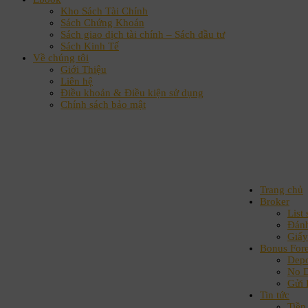
Kho Sách Tài Chính
Sách Chứng Khoán
Sách giao dịch tài chính – Sách đầu tư
Sách Kinh Tế
Về chúng tôi
Giới Thiệu
Liên hệ
Điều khoản & Điều kiện sử dụng
Chính sách bảo mật
Trang chủ
Broker
List 
Đánh
Giấy
Bonus For
Depo
No D
Gửi 
Tin tức
Tiền 