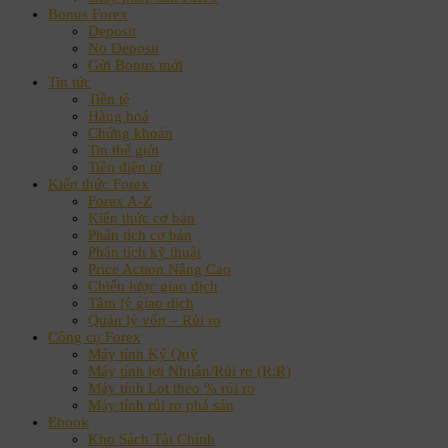
Bonus Forex
Deposit
No Deposit
Gửi Bonus mới
Tin tức
Tiền tệ
Hàng hoá
Chứng khoán
Tin thế giới
Tiền điện tử
Kiến thức Forex
Forex A-Z
Kiến thức cơ bản
Phân tích cơ bản
Phân tích kỹ thuật
Price Action Nâng Cao
Chiến lược giao dịch
Tâm lý giao dịch
Quản lý vốn – Rủi ro
Công cụ Forex
Máy tính Ký Quỹ
Máy tính lợi Nhuận/Rủi ro (R:R)
Máy tính Lot theo % rủi ro
Máy tính rủi ro phá sản
Ebook
Kho Sách Tài Chính