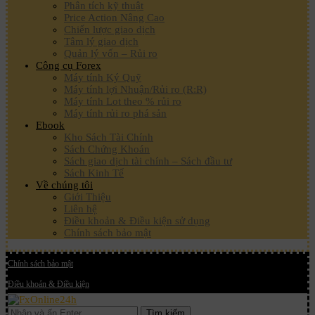
Phân tích kỹ thuật
Price Action Nâng Cao
Chiến lược giao dịch
Tâm lý giao dịch
Quản lý vốn – Rủi ro
Công cụ Forex
Máy tính Ký Quỹ
Máy tính lợi Nhuận/Rủi ro (R:R)
Máy tính Lot theo % rủi ro
Máy tính rủi ro phá sản
Ebook
Kho Sách Tài Chính
Sách Chứng Khoán
Sách giao dịch tài chính – Sách đầu tư
Sách Kinh Tế
Về chúng tôi
Giới Thiệu
Liên hệ
Điều khoản & Điều kiện sử dụng
Chính sách bảo mật
Chính sách bảo mật
Điều khoản & Điều kiện
Tìm kiếm