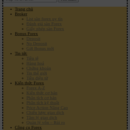
Trang chủ
Broker
List sàn forex uy tín
Đánh giá sàn Forex
Giấy phép sàn Forex
Bonus Forex
Deposit
No Deposit
Gửi Bonus mới
Tin tức
Tiền tệ
Hàng hoá
Chứng khoán
Tin thế giới
Tiền điện tử
Kiến thức Forex
Forex A-Z
Kiến thức cơ bản
Phân tích cơ bản
Phân tích kỹ thuật
Price Action Nâng Cao
Chiến lược giao dịch
Tâm lý giao dịch
Quản lý vốn – Rủi ro
Công cụ Forex