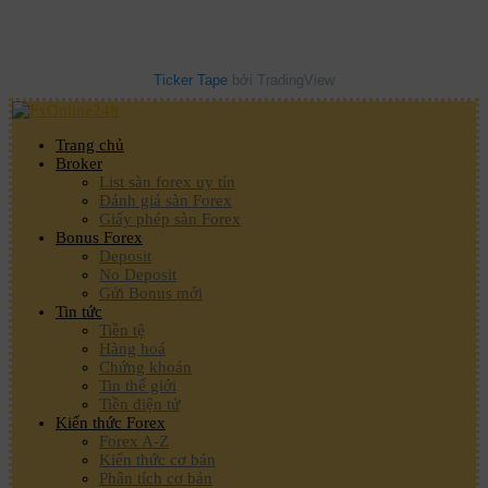
Ticker Tape
bởi TradingView
Trang chủ
Broker
List sàn forex uy tín
Đánh giá sàn Forex
Giấy phép sàn Forex
Bonus Forex
Deposit
No Deposit
Gửi Bonus mới
Tin tức
Tiền tệ
Hàng hoá
Chứng khoán
Tin thế giới
Tiền điện tử
Kiến thức Forex
Forex A-Z
Kiến thức cơ bản
Phân tích cơ bản