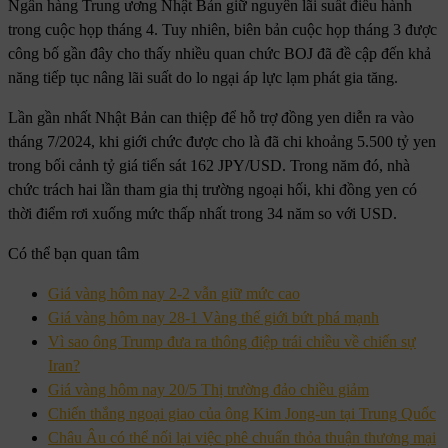
Ngân hàng Trung ương Nhật Bản giữ nguyên lãi suất điều hành
trong cuộc họp tháng 4. Tuy nhiên, biên bản cuộc họp tháng 3 được
công bố gần đây cho thấy nhiều quan chức BOJ đã đề cập đến khả
năng tiếp tục nâng lãi suất do lo ngại áp lực lạm phát gia tăng.
Lần gần nhất Nhật Bản can thiệp để hỗ trợ đồng yen diễn ra vào
tháng 7/2024, khi giới chức được cho là đã chi khoảng 5.500 tỷ yen
trong bối cảnh tỷ giá tiến sát 162 JPY/USD. Trong năm đó, nhà
chức trách hai lần tham gia thị trường ngoại hối, khi đồng yen có
thời điểm rơi xuống mức thấp nhất trong 34 năm so với USD.
Có thể bạn quan tâm
Giá vàng hôm nay 2-2 vẫn giữ mức cao
Giá vàng hôm nay 28-1 Vàng thế giới bứt phá mạnh
Vì sao ông Trump đưa ra thông điệp trái chiều về chiến sự
Iran?
Giá vàng hôm nay 20/5 Thị trường đảo chiều giảm
Chiến thắng ngoại giao của ông Kim Jong-un tại Trung Quốc
Châu Âu có thể nối lại việc phê chuẩn thỏa thuận thương mại