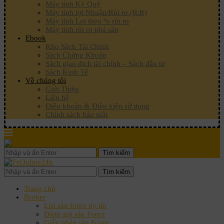
Máy tính Ký Quỹ
Máy tính lợi Nhuận/Rủi ro (R:R)
Máy tính Lot theo % rủi ro
Máy tính rủi ro phá sản
Ebook
Kho Sách Tài Chính
Sách Chứng Khoán
Sách giao dịch tài chính – Sách đầu tư
Sách Kinh Tế
Về chúng tôi
Giới Thiệu
Liên hệ
Điều khoản & Điều kiện sử dụng
Chính sách bảo mật
Tìm kiếm
Tìm kiếm
Trang chủ
Broker
List sàn forex uy tín
Đánh giá sàn Forex
Giấy phép sàn Forex