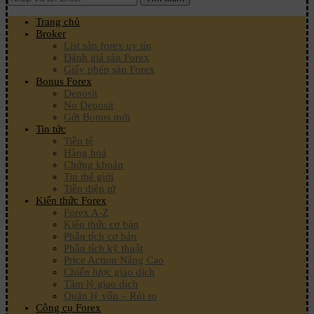
Trang chủ
Broker
List sàn forex uy tín
Đánh giá sàn Forex
Giấy phép sàn Forex
Bonus Forex
Deposit
No Deposit
Gửi Bonus mới
Tin tức
Tiền tệ
Hàng hoá
Chứng khoán
Tin thế giới
Tiền điện tử
Kiến thức Forex
Forex A-Z
Kiến thức cơ bản
Phân tích cơ bản
Phân tích kỹ thuật
Price Action Nâng Cao
Chiến lược giao dịch
Tâm lý giao dịch
Quản lý vốn – Rủi ro
Công cụ Forex