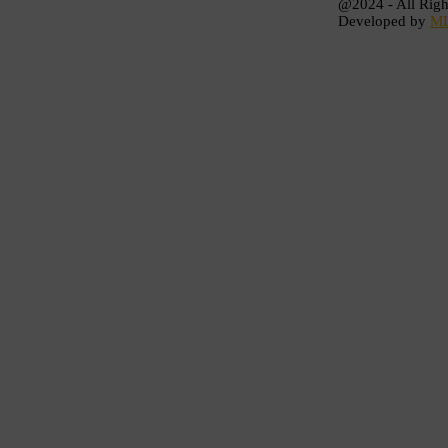
@2024 - All Righ
Developed by
M