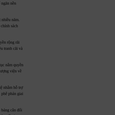
ể ngăn nền
t nhiều năm.
 chính sách
yền rộng rãi
u tranh cãi và
 tục nắm quyền
Thượng viện về
tệ nhằm hỗ trợ
 phê phán giai
p bảng cân đối