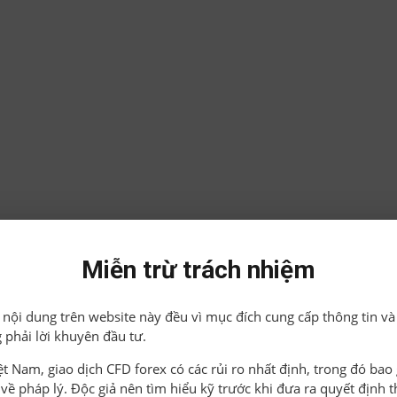
Miễn trừ trách nhiệm
ả nội dung trên website này đều vì mục đích cung cấp thông tin và
 phải lời khuyên đầu tư.
iệt Nam, giao dịch CFD forex có các rủi ro nhất định, trong đó ba
o về pháp lý. Độc giả nên tìm hiểu kỹ trước khi đưa ra quyết định 