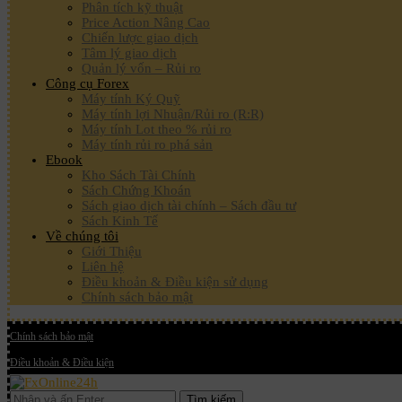
Phân tích kỹ thuật
Price Action Nâng Cao
Chiến lược giao dịch
Tâm lý giao dịch
Quản lý vốn – Rủi ro
Công cụ Forex
Máy tính Ký Quỹ
Máy tính lợi Nhuận/Rủi ro (R:R)
Máy tính Lot theo % rủi ro
Máy tính rủi ro phá sản
Ebook
Kho Sách Tài Chính
Sách Chứng Khoán
Sách giao dịch tài chính – Sách đầu tư
Sách Kinh Tế
Về chúng tôi
Giới Thiệu
Liên hệ
Điều khoản & Điều kiện sử dụng
Chính sách bảo mật
Chính sách bảo mật
Điều khoản & Điều kiện
Tìm kiếm