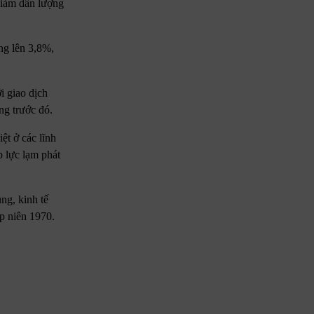
giảm dần lượng
ng lên 3,8%,
i giao dịch
ng trước đó.
ệt ở các lĩnh
p lực lạm phát
ng, kinh tế
ập niên 1970.