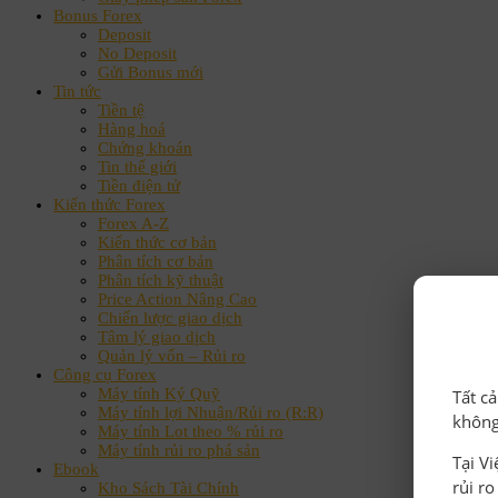
Bonus Forex
Deposit
No Deposit
Gửi Bonus mới
Tin tức
Tiền tệ
Hàng hoá
Chứng khoán
Tin thế giới
Tiền điện tử
Kiến thức Forex
Forex A-Z
Kiến thức cơ bản
Phân tích cơ bản
Phân tích kỹ thuật
Price Action Nâng Cao
Chiến lược giao dịch
Tâm lý giao dịch
Quản lý vốn – Rủi ro
Công cụ Forex
Máy tính Ký Quỹ
Tất c
Máy tính lợi Nhuận/Rủi ro (R:R)
không
Máy tính Lot theo % rủi ro
Máy tính rủi ro phá sản
Tại V
Ebook
rủi r
Kho Sách Tài Chính