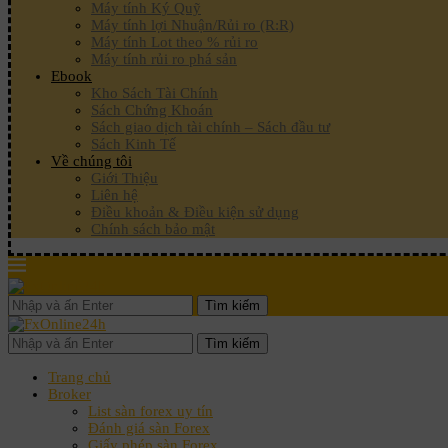
Máy tính Ký Quỹ
Máy tính lợi Nhuận/Rủi ro (R:R)
Máy tính Lot theo % rủi ro
Máy tính rủi ro phá sản
Ebook
Kho Sách Tài Chính
Sách Chứng Khoán
Sách giao dịch tài chính – Sách đầu tư
Sách Kinh Tế
Về chúng tôi
Giới Thiệu
Liên hệ
Điều khoản & Điều kiện sử dụng
Chính sách bảo mật
Tìm kiếm
Tìm kiếm
Trang chủ
Broker
List sàn forex uy tín
Đánh giá sàn Forex
Giấy phép sàn Forex