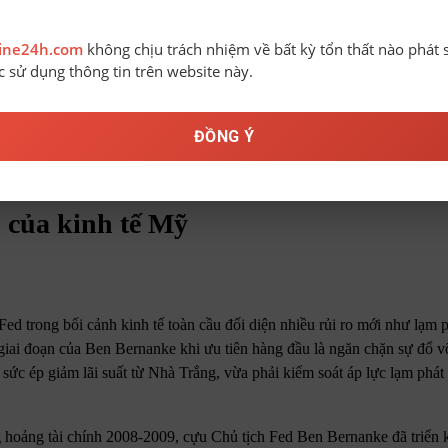
line24h.com
không chịu trách nhiệm về bất kỳ tổn thất nào phát 
ệc sử dụng thông tin trên website này.
ĐỒNG Ý
 của kinh tế Mỹ
d trong bối cảnh kinh tế toàn cầu đối diện nhiều rủi ro mới như lạm p
giai đoạn của Ben Bernanke khi ưu tiên hàng đầu là ngăn chặn sự đổ v
u sức ép giảm lãi suất từ Nhà Trắng, vừa phải kiểm soát áp lực lạm phá
hoảng tài chính 2008-2009, cựu Chủ tịch Fed Ben Bernanke đã triển k