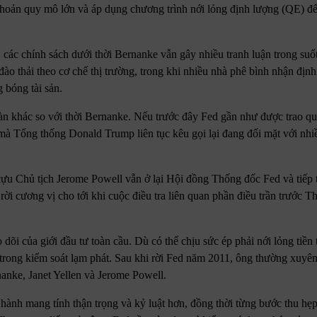
khoản quy mô lớn và áp dụng chương trình nới lỏng định lượng (QE) đ
, các chính sách dưới thời Bernanke vẫn gây nhiều tranh luận trong suố
đào thải theo cơ chế thị trường, trong khi nhiều nhà phê bình nhận định
 bóng tài sản.
àn khác so với thời Bernanke. Nếu trước đây Fed gần như được trao qu
 mà Tổng thống Donald Trump liên tục kêu gọi lại đang đối mặt với nhiề
ựu Chủ tịch Jerome Powell vẫn ở lại Hội đồng Thống đốc Fed và tiếp
 rời cương vị cho tới khi cuộc điều tra liên quan phần điều trần trước 
i của giới đầu tư toàn cầu. Dù có thể chịu sức ép phải nới lỏng tiền 
n trong kiểm soát lạm phát. Sau khi rời Fed năm 2011, ông thường xuyên
nanke, Janet Yellen và Jerome Powell.
 hành mang tính thận trọng và kỷ luật hơn, đồng thời từng bước thu hẹ