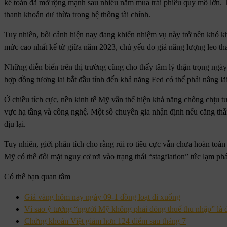
kế toán đã mở rộng mạnh sau nhiều năm mua trái phiếu quy mô lớn. T
thanh khoản dư thừa trong hệ thống tài chính.
Tuy nhiên, bối cảnh hiện nay đang khiến nhiệm vụ này trở nên khó kh
mức cao nhất kể từ giữa năm 2023, chủ yếu do giá năng lượng leo tha
Những diễn biến trên thị trường cũng cho thấy tâm lý thận trọng ngày
hợp đồng tương lai bắt đầu tính đến khả năng Fed có thể phải nâng lã
Ở chiều tích cực, nền kinh tế Mỹ vẫn thể hiện khả năng chống chịu tươ
vực hạ tầng và công nghệ. Một số chuyên gia nhận định nếu căng thẳng
dịu lại.
Tuy nhiên, giới phân tích cho rằng rủi ro tiêu cực vẫn chưa hoàn toà
Mỹ có thể đối mặt nguy cơ rơi vào trạng thái “stagflation” tức lạm ph
Có thể bạn quan tâm
Giá vàng hôm nay ngày 09-1 đồng loạt đi xuống
Vì sao ý tưởng “người Mỹ không phải đóng thuế thu nhập” là đ
Chứng khoán Việt giảm hơn 124 điểm sau tháng 7