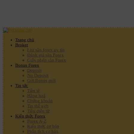
Trang chủ
Broker
List sàn forex uy tín
Đánh giá sàn Forex
Giấy phép sàn Forex
Bonus Forex
Deposit
No Deposit
Gửi Bonus mới
Tin tức
Tiền tệ
Hàng hoá
Chứng khoán
Tin thế giới
Tiền điện tử
Kiến thức Forex
Forex A-Z
Kiến thức cơ bản
Phân tích cơ bản