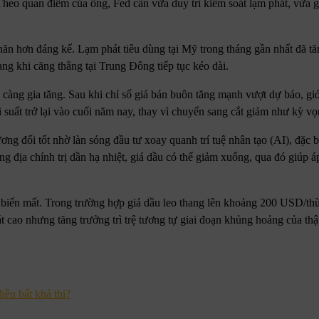
heo quan điểm của ông, Fed cần vừa duy trì kiểm soát lạm phát, vừa 
ăn hơn đáng kể. Lạm phát tiêu dùng tại Mỹ trong tháng gần nhất đã tă
ng khi căng thẳng tại Trung Đông tiếp tục kéo dài.
 càng gia tăng. Sau khi chỉ số giá bán buôn tăng mạnh vượt dự báo, giớ
i suất trở lại vào cuối năm nay, thay vì chuyển sang cắt giảm như kỳ vọ
ng đối tốt nhờ làn sóng đầu tư xoay quanh trí tuệ nhân tạo (AI), đặc bi
 địa chính trị dần hạ nhiệt, giá dầu có thể giảm xuống, qua đó giúp á
n biến mất. Trong trường hợp giá dầu leo thang lên khoảng 200 USD/thù
át cao nhưng tăng trưởng trì trệ tương tự giai đoạn khủng hoảng của th
iều bất khả thi?