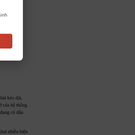
sinh
hát kéo dài,
ỡ của hệ thống
t đang có dấu
hai nhiều biện