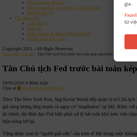
Sách Chứng Khoán
gia.
Sách giao dịch tài chính – Sách đầu tư
Sách Kinh Tế
Fxon
Về chúng tôi
từ vi
Giới Thiệu
Liên hệ
Điều khoản & Điều kiện sử dụng
Chính sách bảo mật
Copyright 2021 - All Right Reserved
Trang chủ
-
Tin tức
-
Tân Chủ tịch Fed trước bài toán kép của kinh tế Mỹ
Tân Chủ tịch Fed trước bài toán kép
18/05/2026
0 Bình luận
Chia sẻ
0
Facebook
Twitter
Email
Theo The New York Post, ông Kevin Warsh tiếp quản vị trí Chủ tịch Fe
giá năng lượng tăng mạnh và nguy cơ “stagflation” tại Mỹ. Khác với 
tài chính, tân lãnh đạo Fed hiện phải xử lý bài toán khó hơn: vừa chị
hiệu nóng trở lại.
Từng được xem là “người giải cứu” của kinh tế Mỹ trong cuộc khủng 