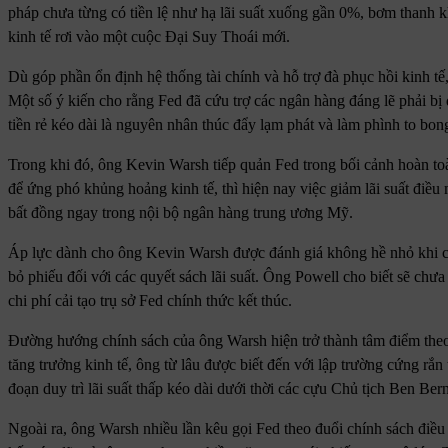
pháp chưa từng có tiền lệ như hạ lãi suất xuống gần 0%, bơm thanh 
kinh tế rơi vào một cuộc Đại Suy Thoái mới.
Dù góp phần ổn định hệ thống tài chính và hỗ trợ đà phục hồi kinh tế
Một số ý kiến cho rằng Fed đã cứu trợ các ngân hàng đáng lẽ phải bị 
tiền rẻ kéo dài là nguyên nhân thúc đẩy lạm phát và làm phình to bong
Trong khi đó, ông Kevin Warsh tiếp quản Fed trong bối cảnh hoàn to
để ứng phó khủng hoảng kinh tế, thì hiện nay việc giảm lãi suất điều
bất đồng ngay trong nội bộ ngân hàng trung ương Mỹ.
Áp lực dành cho ông Kevin Warsh được đánh giá không hề nhỏ khi c
bỏ phiếu đối với các quyết sách lãi suất. Ông Powell cho biết sẽ chưa
chi phí cải tạo trụ sở Fed chính thức kết thúc.
Đường hướng chính sách của ông Warsh hiện trở thành tâm điểm theo dõ
tăng trưởng kinh tế, ông từ lâu được biết đến với lập trường cứng rắ
đoạn duy trì lãi suất thấp kéo dài dưới thời các cựu Chủ tịch Ben Ber
Ngoài ra, ông Warsh nhiều lần kêu gọi Fed theo đuổi chính sách điều