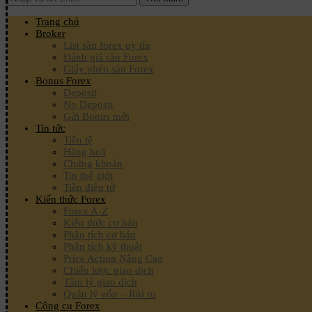
Trang chủ
Broker
List sàn forex uy tín
Đánh giá sàn Forex
Giấy phép sàn Forex
Bonus Forex
Deposit
No Deposit
Gửi Bonus mới
Tin tức
Tiền tệ
Hàng hoá
Chứng khoán
Tin thế giới
Tiền điện tử
Kiến thức Forex
Forex A-Z
Kiến thức cơ bản
Phân tích cơ bản
Phân tích kỹ thuật
Price Action Nâng Cao
Chiến lược giao dịch
Tâm lý giao dịch
Quản lý vốn – Rủi ro
Công cụ Forex