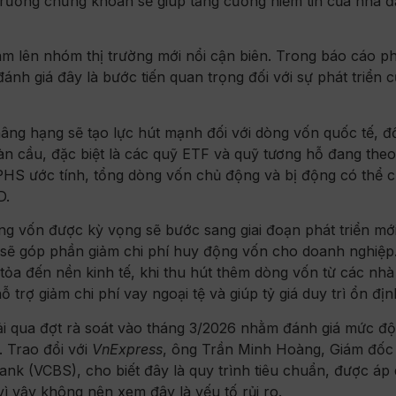
trường chứng khoán sẽ giúp tăng cường niềm tin của nhà đ
m lên nhóm thị trường mới nổi cận biên. Trong báo cáo ph
h giá đây là bước tiến quan trọng đối với sự phát triển c
ng hạng sẽ tạo lực hút mạnh đối với dòng vốn quốc tế, đ
àn cầu, đặc biệt là các quỹ ETF và quỹ tương hỗ đang theo
PHS ước tính, tổng dòng vốn chủ động và bị động có thể 
D.
ng vốn được kỳ vọng sẽ bước sang giai đoạn phát triển mới
n sẽ góp phần giảm chi phí huy động vốn cho doanh nghiệp
 tỏa đến nền kinh tế, khi thu hút thêm dòng vốn từ các nh
 trợ giảm chi phí vay ngoại tệ và giúp tỷ giá duy trì ổn đị
rải qua đợt rà soát vào tháng 3/2026 nhằm đánh giá mức độ
. Trao đổi với
VnExpress
, ông Trần Minh Hoàng, Giám đốc
nk (VCBS), cho biết đây là quy trình tiêu chuẩn, được áp
vì vậy không nên xem đây là yếu tố rủi ro.