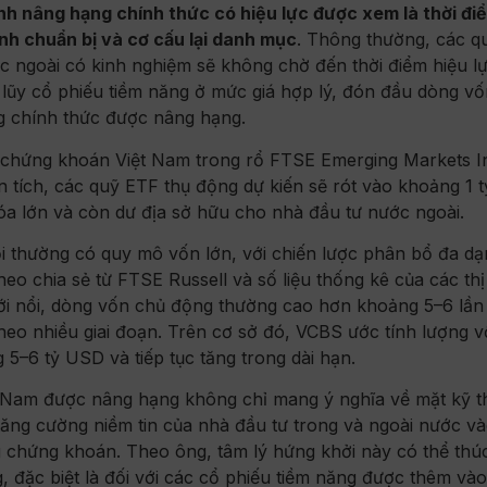
nh nâng hạng chính thức có hiệu lực được xem là thời đi
nh chuẩn bị và cơ cấu lại danh mục
. Thông thường, các q
c ngoài có kinh nghiệm sẽ không chờ đến thời điểm hiệu l
 lũy cổ phiếu tiềm năng ở mức giá hợp lý, đón đầu dòng v
ng chính thức được nâng hạng.
g chứng khoán Việt Nam trong rổ FTSE Emerging Markets I
tích, các quỹ ETF thụ động dự kiến sẽ rót vào khoảng 1 t
a lớn và còn dư địa sở hữu cho nhà đầu tư nước ngoài.
i thường có quy mô vốn lớn, với chiến lược phân bổ đa dạ
heo chia sẻ từ FTSE Russell và số liệu thống kê của các thị
ới nổi, dòng vốn chủ động thường cao hơn khoảng 5–6 lần
heo nhiều giai đoạn. Trên cơ sở đó, VCBS ước tính lượng 
5–6 tỷ USD và tiếp tục tăng trong dài hạn.
t Nam được nâng hạng không chỉ mang ý nghĩa về mặt kỹ t
tăng cường niềm tin của nhà đầu tư trong và ngoài nước v
ng chứng khoán. Theo ông, tâm lý hứng khởi này có thể thú
 đặc biệt là đối với các cổ phiếu tiềm năng được thêm vào