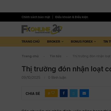
Chính sách bảo mật
Điều khoản & Điều kiện
TRANG CHỦ
BROKER
BONUS FOREX
TIN 
Trang chủ
-
Tin tức
-
Thị trường đón nhận loạ
Thị trường đón nhận loạt c
09/10/2025
0 Bình luận
0
CHIA SẺ