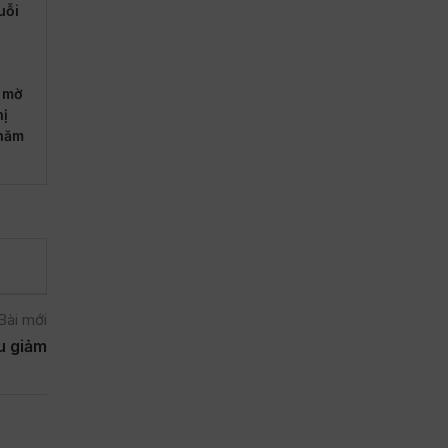
uỗi
 mờ
hị
 năm
Bài mới
u giảm