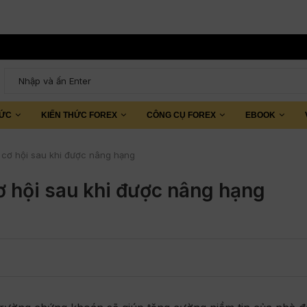
TỨC
KIẾN THỨC FOREX
CÔNG CỤ FOREX
EBOOK
t cơ hội sau khi được nâng hạng
ơ hội sau khi được nâng hạng