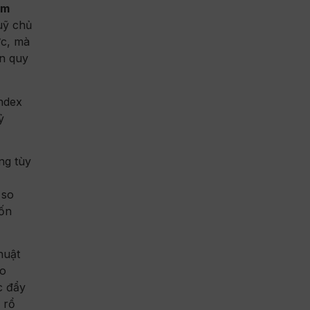
ểm
uỹ chủ
ực, mà
ốn quy
ndex
ỷ
ng tùy
 so
vốn
huật
ào
c đẩy
 rổ