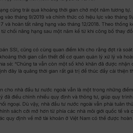
ng cũng trải qua khoảng thời gian chờ một năm tương tự.
vào tháng 9/2019 và chính thức có hiệu lực vào tháng 9
17 và hoàn tất nâng hạng vào tháng 12/2018. Theo thống k
từ chối nâng hạng sau một năm kể từ khi công bố thay đổ
án SSI, cũng có cùng quan điểm khi cho rằng đợt rà soát
 khoảng thời gian cần thiết để cơ quan quản lý xử lý và hoà
ia sẻ: “Chúng ta vẫn còn một số khó khăn đã được nhận 
 đây là quãng thời gian rất giá trị để thúc đẩy cải thiện t
n cho nhà đầu tư nước ngoài vẫn là một trong những điể
lý đã điều chỉnh nhiều quy định và thông tư, giúp quy trìn
khối ngoại. Dù vậy, nhà đầu tư nước ngoài vẫn phải tuân th
ính sách cởi mở hơn từ phía các nhà môi giới quốc tế và 
ác quy định về mở tài khoản ở Việt Nam có thể được hoàn 