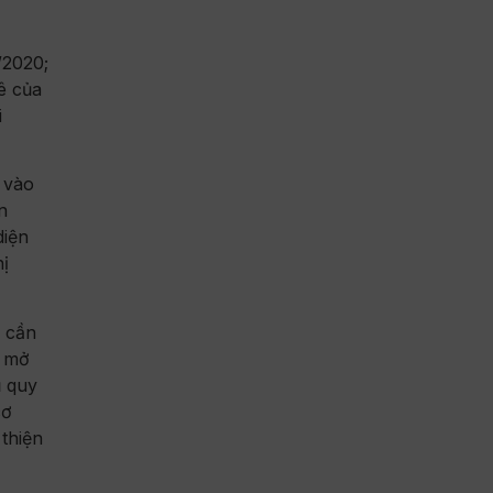
/2020;
ê của
i
 vào
n
diện
hị
m cần
h mở
ủ quy
cơ
thiện