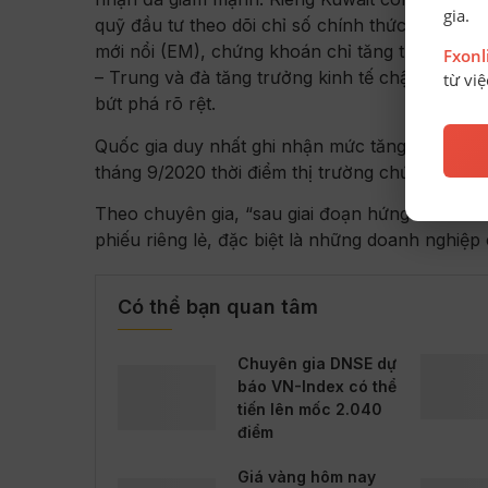
gia.
quỹ đầu tư theo dõi chỉ số chính thức bắt đầu 
mới nổi (EM), chứng khoán chỉ tăng trong thời
Fxon
– Trung và đà tăng trưởng kinh tế chậm lại. Ng
từ vi
bứt phá rõ rệt.
Quốc gia duy nhất ghi nhận mức tăng đáng kể 
tháng 9/2020 thời điểm thị trường chứng khoán
Theo chuyên gia, “sau giai đoạn hứng khởi ban 
phiếu riêng lẻ, đặc biệt là những doanh nghiệp 
Có thể bạn quan tâm
Chuyên gia DNSE dự
báo VN-Index có thể
tiến lên mốc 2.040
điểm
Giá vàng hôm nay