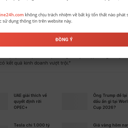
giải ngân. Tại Trung Quốc, sau khi được đưa vào rổ thị trư
 gian ngắn rồi giảm sâu tới 10% do tác động của thương ch
line24h.com
không chịu trách nhiệm về bất kỳ tổn thất nào phát 
ay cả khi các quỹ bắt đầu giải ngân, thị trường cũng không
ệc sử dụng thông tin trên website này.
sau khi được nâng hạng là Romania, song điều này diễn ra
ĐỒNG Ý
 toàn cầu đồng loạt đạt đỉnh.
đầu, sự tích cực của thị trường chủ yếu tập trung ở một s
có kết quả kinh doanh vượt trội.”
UAE giải thích về
Ông Trump để lại
quyết định rời
dấu ấn gì tại Wor
OPEC+
Cup 2026?
Tesla chi 1.000 tỷ
Giá vàng hôm na