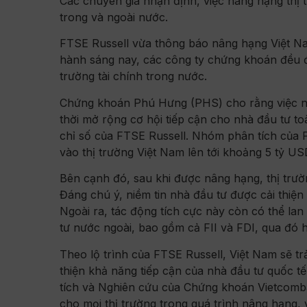
Các chuyên gia nhận định, việc nâng hạng thị 
trong và ngoài nước.
FTSE Russell vừa thông báo nâng hạng Việt Na
hành sáng nay, các công ty chứng khoán đều đán
trường tài chính trong nước.
Chứng khoán Phú Hưng (PHS) cho rằng việc nâ
thời mở rộng cơ hội tiếp cận cho nhà đầu tư to
chỉ số của FTSE Russell. Nhóm phân tích của 
vào thị trường Việt Nam lên tới khoảng 5 tỷ US
Bên cạnh đó, sau khi được nâng hạng, thị trườ
Đáng chú ý, niềm tin nhà đầu tư được cải thiệ
Ngoài ra, tác động tích cực này còn có thể lan
tư nước ngoài, bao gồm cả FII và FDI, qua đó hỗ
Theo lộ trình của FTSE Russell, Việt Nam sẽ t
thiện khả năng tiếp cận của nhà đầu tư quốc tế
tích và Nghiên cứu của Chứng khoán Vietcomba
cho mọi thị trường trong quá trình nâng hạng, 