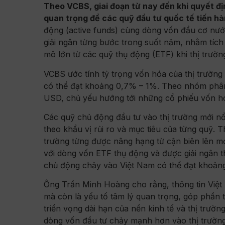
Theo VCBS, giai đoạn từ nay đến khi quyết đị
quan trọng để các quỹ đầu tư quốc tế tiến hà
động (active funds) cùng dòng vốn đầu cơ nướ
giải ngân từng bước trong suốt năm, nhằm tích
mô lớn từ các quỹ thụ động (ETF) khi thị trườ
VCBS ước tính tỷ trọng vốn hóa của thị trườn
có thể đạt khoảng 0,7% – 1%. Theo nhóm phân 
USD, chủ yếu hướng tới những cổ phiếu vốn hó
Các quỹ chủ động đầu tư vào thị trường mới nổ
theo khẩu vị rủi ro và mục tiêu của từng quỹ. T
trường từng được nâng hạng từ cận biên lên m
với dòng vốn ETF thụ động và được giải ngân t
chủ động chảy vào Việt Nam có thể đạt khoảng 
Ông Trần Minh Hoàng cho rằng, thông tin Việ
mà còn là yếu tố tâm lý quan trọng, góp phần 
triển vọng dài hạn của nền kinh tế và thị trườ
dòng vốn đầu tư chảy mạnh hơn vào thị trường,