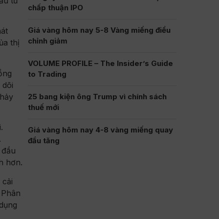
ầu tư
chấp thuận IPO
Giá vàng hôm nay 5-8 Vàng miếng điều
át
chỉnh giảm
ủa thị
VOLUME PROFILE – The Insider’s Guide
ồng
to Trading
 dõi
chảy
25 bang kiện ông Trump vì chính sách
thuế mới
.
Giá vàng hôm nay 4-8 vàng miếng quay
.
đầu tăng
à đầu
nh hơn.
 cải
 Phân
 dụng