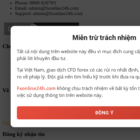
Phone: 0868 020793
Email: admin@fxonline24h.com
Support: admin@fxonline24h.com
Miễn trừ trách nhiệm
Chuyên mục
Tất cả nội dung trên website này đều vì mục đích cung cấ
phải lời khuyên đầu tư.
Sách-Ebook
Sàn Forex uy tín
Bonus Deposit
Tại Việt Nam, giao dịch CFD forex có các rủi ro nhất định
Bonus No Deposit
ro về pháp lý. Độc giả nên tìm hiểu kỹ trước khi đưa ra q
Kiến thức Forex A-Z
Fxonline24h.com
không chịu trách nhiệm về bất kỳ tổn t
Về chúng tôi
việc sử dụng thông tin trên website này.
Chính sách bảo mật
Điều khoản & Điều kiện
Liên hệ
ĐỒNG Ý
Facebook
Instagram
Linkedin
Youtube
Email
Đăng ký nhận tin