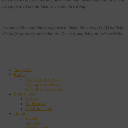
độ chịu rủi ro, tự chịu trách nhiệm với mọi quyết định đầu tư và chỉ
nên giao dịch khi đã hiểu rõ cơ chế thị trường.
Fxonline24h.com không chịu trách nhiệm đối với mọi thiệt hại trực
tiếp hoặc gián tiếp phát sinh từ việc sử dụng thông tin trên website.
Trang chủ
Broker
List sàn forex uy tín
Đánh giá sàn Forex
Giấy phép sàn Forex
Bonus Forex
Deposit
No Deposit
Gửi Bonus mới
Tin tức
Tiền tệ
Hàng hoá