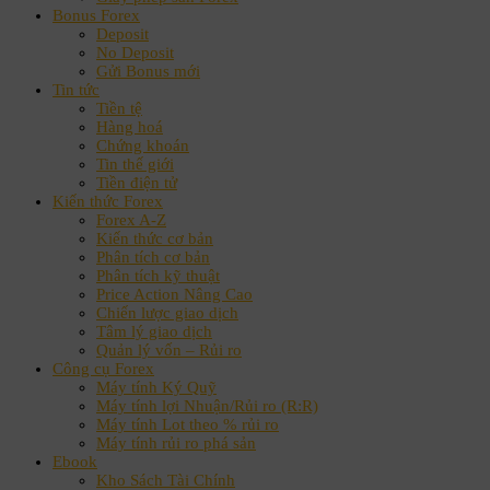
Bonus Forex
Deposit
No Deposit
Gửi Bonus mới
Tin tức
Tiền tệ
Hàng hoá
Chứng khoán
Tin thế giới
Tiền điện tử
Kiến thức Forex
Forex A-Z
Kiến thức cơ bản
Phân tích cơ bản
Phân tích kỹ thuật
Price Action Nâng Cao
Chiến lược giao dịch
Tâm lý giao dịch
Quản lý vốn – Rủi ro
Công cụ Forex
Máy tính Ký Quỹ
Máy tính lợi Nhuận/Rủi ro (R:R)
Máy tính Lot theo % rủi ro
Máy tính rủi ro phá sản
Ebook
Kho Sách Tài Chính