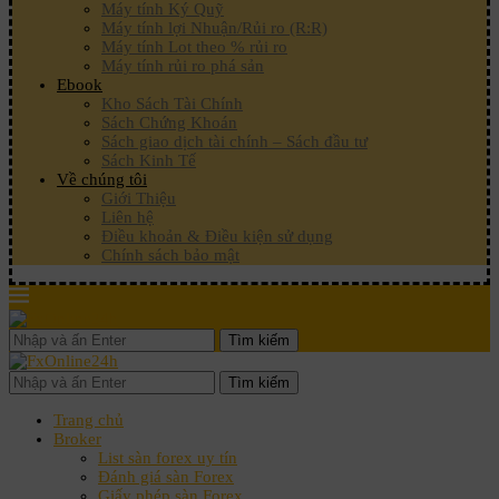
Máy tính Ký Quỹ
Máy tính lợi Nhuận/Rủi ro (R:R)
Máy tính Lot theo % rủi ro
Máy tính rủi ro phá sản
Ebook
Kho Sách Tài Chính
Sách Chứng Khoán
Sách giao dịch tài chính – Sách đầu tư
Sách Kinh Tế
Về chúng tôi
Giới Thiệu
Liên hệ
Điều khoản & Điều kiện sử dụng
Chính sách bảo mật
Tìm kiếm
Tìm kiếm
Trang chủ
Broker
List sàn forex uy tín
Đánh giá sàn Forex
Giấy phép sàn Forex