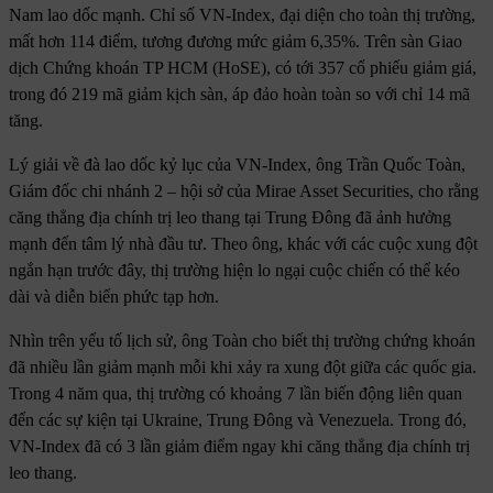
Nam lao dốc mạnh. Chỉ số VN-Index, đại diện cho toàn thị trường,
mất hơn 114 điểm, tương đương mức giảm 6,35%. Trên sàn Giao
dịch Chứng khoán TP HCM (HoSE), có tới 357 cổ phiếu giảm giá,
trong đó 219 mã giảm kịch sàn, áp đảo hoàn toàn so với chỉ 14 mã
tăng.
Lý giải về đà lao dốc kỷ lục của VN-Index, ông Trần Quốc Toàn,
Giám đốc chi nhánh 2 – hội sở của Mirae Asset Securities, cho rằng
căng thẳng địa chính trị leo thang tại Trung Đông đã ảnh hưởng
mạnh đến tâm lý nhà đầu tư. Theo ông, khác với các cuộc xung đột
ngắn hạn trước đây, thị trường hiện lo ngại cuộc chiến có thể kéo
dài và diễn biến phức tạp hơn.
Nhìn trên yếu tố lịch sử, ông Toàn cho biết thị trường chứng khoán
đã nhiều lần giảm mạnh mỗi khi xảy ra xung đột giữa các quốc gia.
Trong 4 năm qua, thị trường có khoảng 7 lần biến động liên quan
đến các sự kiện tại Ukraine, Trung Đông và Venezuela. Trong đó,
VN-Index đã có 3 lần giảm điểm ngay khi căng thẳng địa chính trị
leo thang.