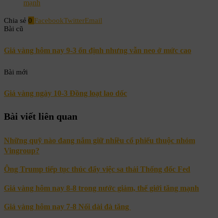
mạnh
Chia sẻ
0
Facebook
Twitter
Email
Bài cũ
Giá vàng hôm nay 9-3 ổn định nhưng vẫn neo ở mức cao
Bài mới
Giá vàng ngày 10-3 Đồng loạt lao dốc
Bài viết liên quan
Những quỹ nào đang nắm giữ nhiều cổ phiếu thuộc nhóm
Vingroup?
Ông Trump tiếp tục thúc đẩy việc sa thải Thống đốc Fed
Giá vàng hôm nay 8-8 trong nước giảm, thế giới tăng mạnh
Giá vàng hôm nay 7-8 Nối dài đà tăng