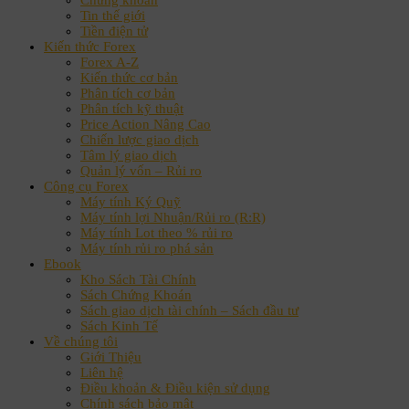
Chứng khoán
Tin thế giới
Tiền điện tử
Kiến thức Forex
Forex A-Z
Kiến thức cơ bản
Phân tích cơ bản
Phân tích kỹ thuật
Price Action Nâng Cao
Chiến lược giao dịch
Tâm lý giao dịch
Quản lý vốn – Rủi ro
Công cụ Forex
Máy tính Ký Quỹ
Máy tính lợi Nhuận/Rủi ro (R:R)
Máy tính Lot theo % rủi ro
Máy tính rủi ro phá sản
Ebook
Kho Sách Tài Chính
Sách Chứng Khoán
Sách giao dịch tài chính – Sách đầu tư
Sách Kinh Tế
Về chúng tôi
Giới Thiệu
Liên hệ
Điều khoản & Điều kiện sử dụng
Chính sách bảo mật