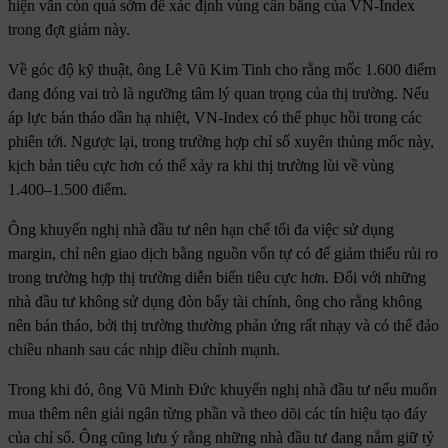
hiện vẫn còn quá sớm để xác định vùng cân bằng của VN-Index
trong đợt giảm này.
Về góc độ kỹ thuật, ông Lê Vũ Kim Tinh cho rằng mốc 1.600 điểm
đang đóng vai trò là ngưỡng tâm lý quan trọng của thị trường. Nếu
áp lực bán tháo dần hạ nhiệt, VN-Index có thể phục hồi trong các
phiên tới. Ngược lại, trong trường hợp chỉ số xuyên thủng mốc này,
kịch bản tiêu cực hơn có thể xảy ra khi thị trường lùi về vùng
1.400–1.500 điểm.
Ông khuyến nghị nhà đầu tư nên hạn chế tối đa việc sử dụng
margin, chỉ nên giao dịch bằng nguồn vốn tự có để giảm thiểu rủi ro
trong trường hợp thị trường diễn biến tiêu cực hơn. Đối với những
nhà đầu tư không sử dụng đòn bẩy tài chính, ông cho rằng không
nên bán tháo, bởi thị trường thường phản ứng rất nhạy và có thể đảo
chiều nhanh sau các nhịp điều chỉnh mạnh.
Trong khi đó, ông Vũ Minh Đức khuyến nghị nhà đầu tư nếu muốn
mua thêm nên giải ngân từng phần và theo dõi các tín hiệu tạo đáy
của chỉ số. Ông cũng lưu ý rằng những nhà đầu tư đang nắm giữ tỷ