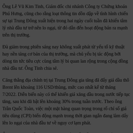
Ông Lê Vũ Kim Tinh, Giám đốc chi nhánh Công ty Chứng khoán
Phú Hưng, cũng cho rằng loạt thông tin dồn dập về tình hình chiến
sự tại Trung Đông xuất hiện trong hai ngày cuối tuần đã khiến tâm
lý nhà đầu tư trở nên lo ngại, từ đó dẫn đến hoạt động bán ra mạnh
trên thị trường.
Đà giảm trong phiên sáng nay không xuất phát từ yếu tố kỹ thuật
hay nền tảng cơ bản của thị trường, mà chủ yếu bị tác động bởi
dòng tin tức tiêu cực cùng tâm lý bi quan lan rộng trong cộng đồng
nhà đầu tư. Ông Tinh chia sẻ.
Căng thẳng địa chính trị tại Trung Đông gia tăng đã đẩy giá dầu thô
Brent lên khoảng 116 USD/thùng, mức cao nhất kể từ tháng
7/2022. Diễn biến này có thể khiến giá xăng dầu trong nước tiếp tục
tăng, sau khi đã bật lên khoảng 30% trong tuần trước. Theo ông
Trần Quốc Toàn, việc một mặt hàng quan trọng trong rổ chỉ số giá
tiêu dùng (CPI) biến động mạnh trong thời gian ngắn đang làm dấy
lên lo ngại của nhà đầu tư về nguy cơ lạm phát.