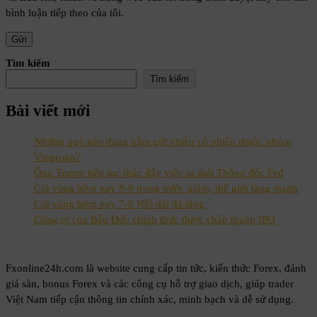
bình luận tiếp theo của tôi.
Tìm kiếm
Tìm kiếm
Bài viết mới
Những quỹ nào đang nắm giữ nhiều cổ phiếu thuộc nhóm
Vingroup?
Ông Trump tiếp tục thúc đẩy việc sa thải Thống đốc Fed
Giá vàng hôm nay 8-8 trong nước giảm, thế giới tăng mạnh
Giá vàng hôm nay 7-8 Nối dài đà tăng
Công ty của Bầu Đức chính thức được chấp thuận IPO
Fxonline24h.com là website cung cấp tin tức, kiến thức Forex, đánh
giá sàn, bonus Forex và các công cụ hỗ trợ giao dịch, giúp trader
Việt Nam tiếp cận thông tin chính xác, minh bạch và dễ sử dụng.