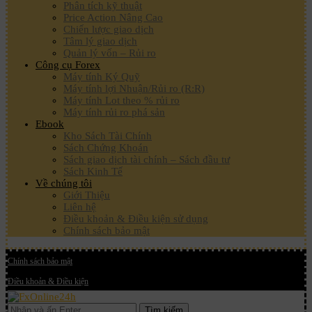
Phân tích kỹ thuật
Price Action Nâng Cao
Chiến lược giao dịch
Tâm lý giao dịch
Quản lý vốn – Rủi ro
Công cụ Forex
Máy tính Ký Quỹ
Máy tính lợi Nhuận/Rủi ro (R:R)
Máy tính Lot theo % rủi ro
Máy tính rủi ro phá sản
Ebook
Kho Sách Tài Chính
Sách Chứng Khoán
Sách giao dịch tài chính – Sách đầu tư
Sách Kinh Tế
Về chúng tôi
Giới Thiệu
Liên hệ
Điều khoản & Điều kiện sử dụng
Chính sách bảo mật
Chính sách bảo mật
Điều khoản & Điều kiện
Tìm kiếm