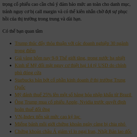
trọng cổ phiếu cao cần chú ý đảm bảo mức an toàn cho danh mục,
tránh nguy cơ bị call margin và có thể kiên nhẫn chờ đợi sự phục
hồi của thị trường trong trung và dài hạn.
Có thể bạn quan tâm
Trump thúc đẩy thỏa thuận với các doanh nghiệp 30 ngành
trọng điểm
Giá vàng hôm nay 9-9 Thế giới tăng, trong nước hạ nhiệt
Kinh tế Mỹ đối mặt nguy cơ thiệt hại 14 tỷ USD do chính
phủ đóng cửa
Starbucks bán bớt cổ phần kinh doanh ở thị trường Trung
Quốc
Mỹ đánh thuế 25% lên một số hàng hóa nhập khẩu từ Brazil
Ông Trump mua cổ phiếu Apple, Nvidia trước quyết định
hoãn thuế đối ứng
VN-Index tiến sát mức cao kỷ lục
Miếng bánh môi giới chứng khoán ngày càng bị chia nhỏ
Chứng khoán châu Á giảm vì lo ngại Iran, Nhật Bản lao dốc