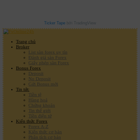
Ticker Tape
bởi TradingView
Trang chủ
Broker
List sàn forex uy tín
Đánh giá sàn Forex
Giấy phép sàn Forex
Bonus Forex
Deposit
No Deposit
Gửi Bonus mới
Tin tức
Tiền tệ
Hàng hoá
Chứng khoán
Tin thế giới
Tiền điện tử
Kiến thức Forex
Forex A-Z
Kiến thức cơ bản
Phân tích cơ bản