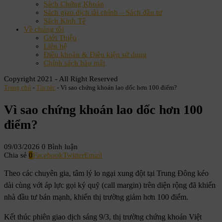
Sách Chứng Khoán
Sách giao dịch tài chính – Sách đầu tư
Sách Kinh Tế
Về chúng tôi
Giới Thiệu
Liên hệ
Điều khoản & Điều kiện sử dụng
Chính sách bảo mật
Copyright 2021 - All Right Reserved
Trang chủ
-
Tin tức
-
Vì sao chứng khoán lao dốc hơn 100 điểm?
Vì sao chứng khoán lao dốc hơn 100
điểm?
09/03/2026
0 Bình luận
Chia sẻ
0
Facebook
Twitter
Email
Theo các chuyên gia, tâm lý lo ngại xung đột tại Trung Đông kéo
dài cùng với áp lực gọi ký quỹ (call margin) trên diện rộng đã khiến
nhà đầu tư bán mạnh, khiến thị trường giảm hơn 100 điểm.
Kết thúc phiên giao dịch sáng 9/3, thị trường chứng khoán Việt