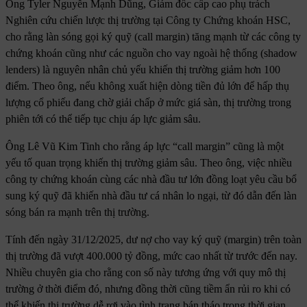
Ông Tyler Nguyễn Mạnh Dũng, Giám đốc cấp cao phụ trách
Nghiên cứu chiến lược thị trường tại Công ty Chứng khoán HSC,
cho rằng làn sóng gọi ký quỹ (call margin) tăng mạnh từ các công ty
chứng khoán cũng như các nguồn cho vay ngoài hệ thống (shadow
lenders) là nguyên nhân chủ yếu khiến thị trường giảm hơn 100
điểm. Theo ông, nếu không xuất hiện dòng tiền đủ lớn để hấp thụ
lượng cổ phiếu đang chờ giải chấp ở mức giá sàn, thị trường trong
phiên tới có thể tiếp tục chịu áp lực giảm sâu.
Ông Lê Vũ Kim Tinh cho rằng áp lực “call margin” cũng là một
yếu tố quan trọng khiến thị trường giảm sâu. Theo ông, việc nhiều
công ty chứng khoán cùng các nhà đầu tư lớn đồng loạt yêu cầu bổ
sung ký quỹ đã khiến nhà đầu tư cá nhân lo ngại, từ đó dẫn đến làn
sóng bán ra mạnh trên thị trường.
Tính đến ngày 31/12/2025, dư nợ cho vay ký quỹ (margin) trên toàn
thị trường đã vượt 400.000 tỷ đồng, mức cao nhất từ trước đến nay.
Nhiều chuyên gia cho rằng con số này tương ứng với quy mô thị
trường ở thời điểm đó, nhưng đồng thời cũng tiềm ẩn rủi ro khi có
thể khiến thị trường dễ rơi vào tình trạng bán tháo trong thời gian