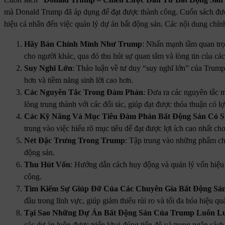
mà Donald Trump đã áp dụng để đạt được thành công. Cuốn sách được
hiệu cá nhân đến việc quản lý dự án bất động sản. Các nội dung chí
Hãy Bán Chính Mình Như Trump
: Nhấn mạnh tầm quan trọn
cho người khác, qua đó thu hút sự quan tâm và lòng tin của các
Suy Nghĩ Lớn
: Thảo luận về tư duy “suy nghĩ lớn” của Trump
hơn và tiềm năng sinh lời cao hơn.
Các Nguyên Tắc Trong Đàm Phán
: Đưa ra các nguyên tắc
lòng trung thành với các đối tác, giúp đạt được thỏa thuận có lợ
Các Kỹ Năng Và Mục Tiêu Đàm Phán Bất Động Sản Có 
trung vào việc hiểu rõ mục tiêu để đạt được lợi ích cao nhất ch
Nét Đặc Trưng Trong Trump
: Tập trung vào những phẩm chấ
động sản.
Thu Hút Vốn
: Hướng dẫn cách huy động và quản lý vốn hiệu 
công.
Tìm Kiếm Sự Giúp Đỡ Của Các Chuyên Gia Bất Động Sản
đầu trong lĩnh vực, giúp giảm thiểu rủi ro và tối đa hóa hiệu qu
Tại Sao Những Dự Án Bất Động Sản Của Trump Luôn L
các dự án luôn được triển khai đúng tiến độ và trong ngân sách