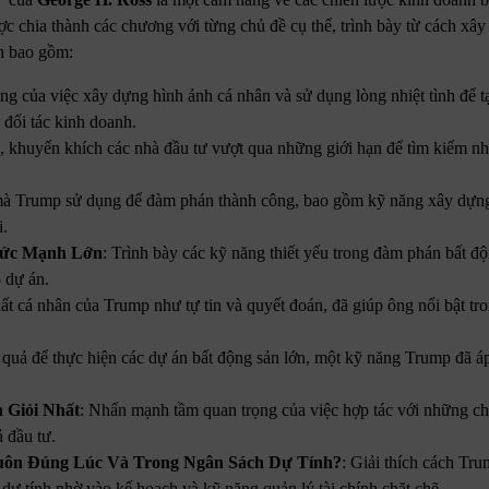
 chia thành các chương với từng chủ đề cụ thể, trình bày từ cách xâ
nh bao gồm:
g của việc xây dựng hình ảnh cá nhân và sử dụng lòng nhiệt tình để t
 đối tác kinh doanh.
, khuyến khích các nhà đầu tư vượt qua những giới hạn để tìm kiếm nh
 mà Trump sử dụng để đàm phán thành công, bao gồm kỹ năng xây dựng
i.
Sức Mạnh Lớn
: Trình bày các kỹ năng thiết yếu trong đàm phán bất độ
o dự án.
t cá nhân của Trump như tự tin và quyết đoán, đã giúp ông nổi bật tro
quả để thực hiện các dự án bất động sản lớn, một kỹ năng Trump đã á
 Giỏi Nhất
: Nhấn mạnh tầm quan trọng của việc hợp tác với những c
ả đầu tư.
uôn Đúng Lúc Và Trong Ngân Sách Dự Tính?
: Giải thích cách Tr
 dự tính nhờ vào kế hoạch và kỹ năng quản lý tài chính chặt chẽ.