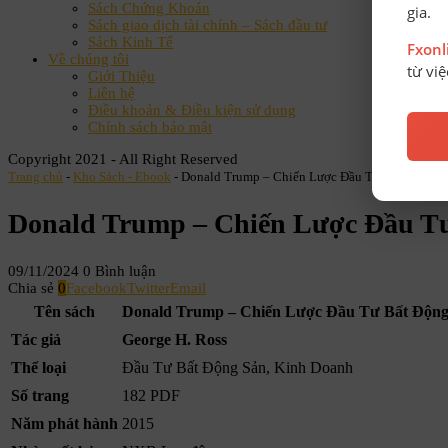
Sách Chứng Khoán
gia.
Sách giao dịch tài chính – Sách đầu tư
Sách Kinh Tế
Fxon
Về chúng tôi
từ vi
Giới Thiệu
Liên hệ
Điều khoản & Điều kiện sử dụng
Chính sách bảo mật
Copyright 2021 - All Right Reserved
Trang chủ
-
Kho Sách - Ebook
-
Donald Trump – Chiến Lược Đầu Tư Bất Động S
Donald Trump – Chiến Lược Đầu T
09/11/2024
0 Bình luận
Chia sẻ
0
Facebook
Twitter
Email
Tên sách
Donald Trump – Chiến Lược Đầu Tư Bất Động
Tác giả
George H. Ross
Thể loại
Đầu Tư Bất Động Sản, Kinh Doanh
Số trang
182 PDF
Năm phát hành
2015