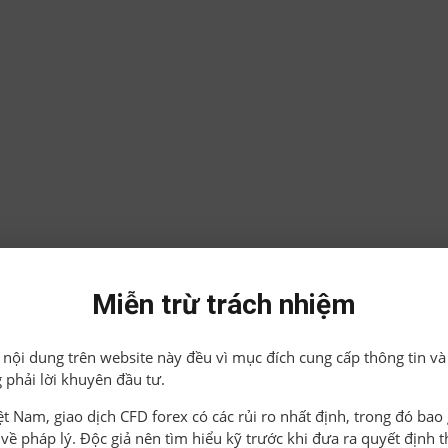
Miễn trừ trách nhiệm
ả nội dung trên website này đều vì mục đích cung cấp thông tin và
 phải lời khuyên đầu tư.
iệt Nam, giao dịch CFD forex có các rủi ro nhất định, trong đó ba
o về pháp lý. Độc giả nên tìm hiểu kỹ trước khi đưa ra quyết định 