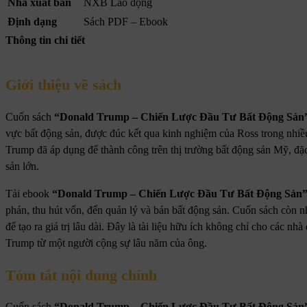
Nhà xuất bản
NXB Lao động
Định dạng
Sách PDF – Ebook
Thông tin chi tiết
Giới thiệu về sách
Cuốn sách
“Donald Trump – Chiến Lược Đầu Tư Bất Động Sản
vực bất động sản, được đúc kết qua kinh nghiệm của Ross trong nhiề
Trump đã áp dụng để thành công trên thị trường bất động sản Mỹ, đặ
sản lớn.
Tải ebook
“Donald Trump – Chiến Lược Đầu Tư Bất Động Sản
phán, thu hút vốn, đến quản lý và bán bất động sản. Cuốn sách còn 
để tạo ra giá trị lâu dài. Đây là tài liệu hữu ích không chỉ cho các 
Trump từ một người cộng sự lâu năm của ông.
Tóm tắt nội dung chính
Cuốn sách
“Donald Trump – Chiến Lược Đầu Tư Bất Động Sản