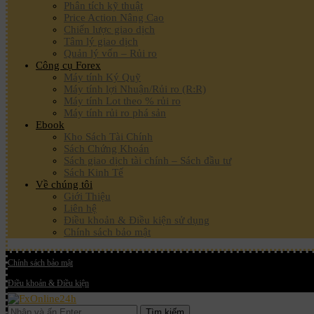
Phân tích kỹ thuật
Price Action Nâng Cao
Chiến lược giao dịch
Tâm lý giao dịch
Quản lý vốn – Rủi ro
Công cụ Forex
Máy tính Ký Quỹ
Máy tính lợi Nhuận/Rủi ro (R:R)
Máy tính Lot theo % rủi ro
Máy tính rủi ro phá sản
Ebook
Kho Sách Tài Chính
Sách Chứng Khoán
Sách giao dịch tài chính – Sách đầu tư
Sách Kinh Tế
Về chúng tôi
Giới Thiệu
Liên hệ
Điều khoản & Điều kiện sử dụng
Chính sách bảo mật
Chính sách bảo mật
Điều khoản & Điều kiện
Tìm kiếm