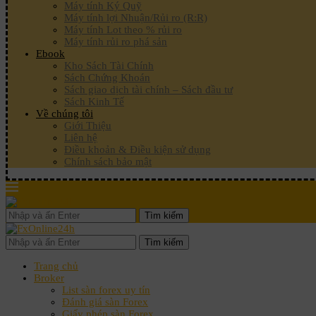
Máy tính Ký Quỹ
Máy tính lợi Nhuận/Rủi ro (R:R)
Máy tính Lot theo % rủi ro
Máy tính rủi ro phá sản
Ebook
Kho Sách Tài Chính
Sách Chứng Khoán
Sách giao dịch tài chính – Sách đầu tư
Sách Kinh Tế
Về chúng tôi
Giới Thiệu
Liên hệ
Điều khoản & Điều kiện sử dụng
Chính sách bảo mật
Tìm kiếm
Tìm kiếm
Trang chủ
Broker
List sàn forex uy tín
Đánh giá sàn Forex
Giấy phép sàn Forex