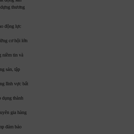
y dựng thương
ạo động lực
ững cơ hội lớn
 niềm tin và
ng sản, tập
ng lĩnh vực bất
p dụng thành
huyên gia hàng
ump đảm bảo