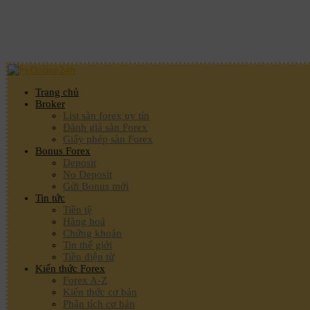
Trang chủ
Broker
List sàn forex uy tín
Đánh giá sàn Forex
Giấy phép sàn Forex
Bonus Forex
Deposit
No Deposit
Gửi Bonus mới
Tin tức
Tiền tệ
Hàng hoá
Chứng khoán
Tin thế giới
Tiền điện tử
Kiến thức Forex
Forex A-Z
Kiến thức cơ bản
Phân tích cơ bản