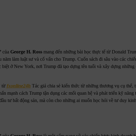
”
của
George H. Ross
mang đến những bài học thực tế từ Donald Trum
u năm làm luật sư và cố vấn cho Trump. Cuốn sách đi sâu vào các chi
c biệt ở New York, nơi Trump đã tạo dựng tên tuổi và xây dựng những
”
từ
fxonline24h
Tác giả chia sẻ kiến thức từ những thương vụ cụ thể, 
nhấn mạnh cách Trump tận dụng các mối quan hệ và phát triển kỹ năng 
nhà đầu tư bất động sản, mà còn cho những ai muốn học hỏi về tư duy ki
”
của
George H. Ross
là một cẩm nang về các chiến lược kinh doanh b