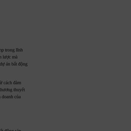
p trong lĩnh
ến lược mà
 dự án bất động
từ cách đàm
thương thuyết
nh doanh của
ất động sản