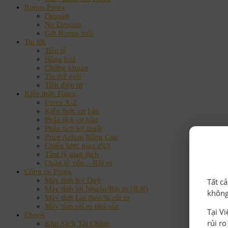
Bonus Forex
Deposit
No Deposit
Gửi Bonus mới
Tin tức
Tiền tệ
Hàng hoá
Chứng khoán
Tin thế giới
Tiền điện tử
Kiến thức Forex
Forex A-Z
Kiến thức cơ bản
Phân tích cơ bản
Phân tích kỹ thuật
Price Action Nâng Cao
Chiến lược giao dịch
Tâm lý giao dịch
Quản lý vốn – Rủi ro
Công cụ Forex
Máy tính Ký Quỹ
Tất c
Máy tính lợi Nhuận/Rủi ro (R:R)
không
Máy tính Lot theo % rủi ro
Máy tính rủi ro phá sản
Tại V
Ebook
rủi r
Kho Sách Tài Chính