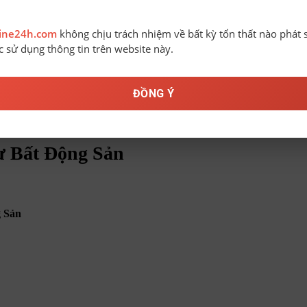
line24h.com
không chịu trách nhiệm về bất kỳ tổn thất nào phát 
ệc sử dụng thông tin trên website này.
ĐỒNG Ý
ản
ư Bất Động Sản
 Sản