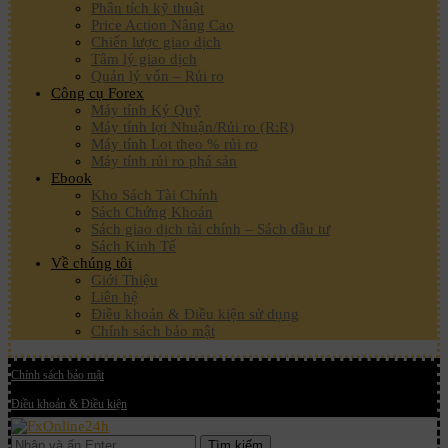
Phân tích kỹ thuật
Price Action Nâng Cao
Chiến lược giao dịch
Tâm lý giao dịch
Quản lý vốn – Rủi ro
Công cụ Forex
Máy tính Ký Quỹ
Máy tính lợi Nhuận/Rủi ro (R:R)
Máy tính Lot theo % rủi ro
Máy tính rủi ro phá sản
Ebook
Kho Sách Tài Chính
Sách Chứng Khoán
Sách giao dịch tài chính – Sách đầu tư
Sách Kinh Tế
Về chúng tôi
Giới Thiệu
Liên hệ
Điều khoản & Điều kiện sử dụng
Chính sách bảo mật
Chính sách bảo mật
Điều khoản & Điều kiện
Tìm kiếm