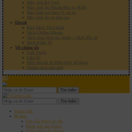
Máy tính Ký Quỹ
Máy tính lợi Nhuận/Rủi ro (R:R)
Máy tính Lot theo % rủi ro
Máy tính rủi ro phá sản
Ebook
Kho Sách Tài Chính
Sách Chứng Khoán
Sách giao dịch tài chính – Sách đầu tư
Sách Kinh Tế
Về chúng tôi
Giới Thiệu
Liên hệ
Điều khoản & Điều kiện sử dụng
Chính sách bảo mật
Tìm kiếm
Tìm kiếm
Trang chủ
Broker
List sàn forex uy tín
Đánh giá sàn Forex
Giấy phép sàn Forex