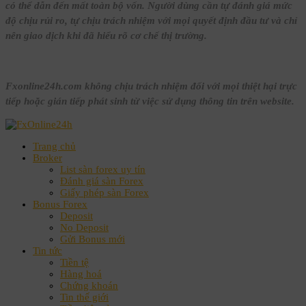
có thể dẫn đến mất toàn bộ vốn. Người dùng cần tự đánh giá mức
độ chịu rủi ro, tự chịu trách nhiệm với mọi quyết định đầu tư và chỉ
nên giao dịch khi đã hiểu rõ cơ chế thị trường.
Fxonline24h.com không chịu trách nhiệm đối với mọi thiệt hại trực
tiếp hoặc gián tiếp phát sinh từ việc sử dụng thông tin trên website.
Trang chủ
Broker
List sàn forex uy tín
Đánh giá sàn Forex
Giấy phép sàn Forex
Bonus Forex
Deposit
No Deposit
Gửi Bonus mới
Tin tức
Tiền tệ
Hàng hoá
Chứng khoán
Tin thế giới