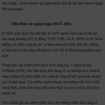
nửa tháng. Thanh khoản suy giảm phản ánh áp lực bán chưa ở trạng
thái quá mạnh.
Diễn Biến các ngành ngày 09-07-2026
Ở chiều giao dịch của nhà đầu tư nước ngoài, khối ngoại tiếp tục
bán ròng khoảng 452 tỷ đồng. TCB, VPB, GEX, MSN và DCM là
những cổ phiếu chịu áp lực xả hàng đáng kể nhất. Dù vậy, không
có mã nào bị bán ròng với giá trị vượt 100 tỷ đồng trong phiên giao
dịch.
Trong báo cáo trước phiên giao dịch sáng nay, Chứng khoán
VPBank (VPX) cho biết dòng tiền đang có xu hướng dịch chuyển
sang những cổ phiếu được kỳ vọng sẽ công bố kết quả kinh doanh
quý II khả quan. Tuy nhiên, thanh khoản thị trường vẫn chỉ ở mức
trung bình, phản ánh dòng tiền chưa thực sự quay trở lại một cách
mạnh mẽ.
Theo đánh giá của nhóm phân tích, thị trường nhiều khả năng sẽ