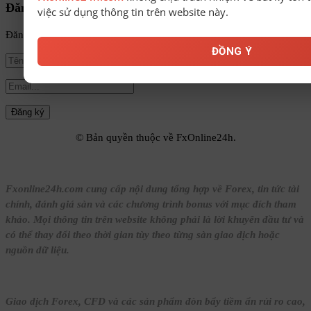
Đăng ký nhận tin
việc sử dụng thông tin trên website này.
Đăng ký để nhận tin tức mới nhất từ FxOnline24h!
ĐỒNG Ý
© Bản quyền thuộc về FxOnline24h.
Fxonline24h.com cung cấp nội dung tổng hợp về Forex, tin tức tài
chính, đánh giá sàn và các chương trình bonus với mục đích tham
khảo. Mọi thông tin trên website không phải là lời khuyên đầu tư và
có thể thay đổi theo thời gian tùy theo từng sàn giao dịch hoặc
nguồn dữ liệu.
Giao dịch Forex, CFD và các sản phẩm đòn bẩy tiềm ẩn rủi ro cao,