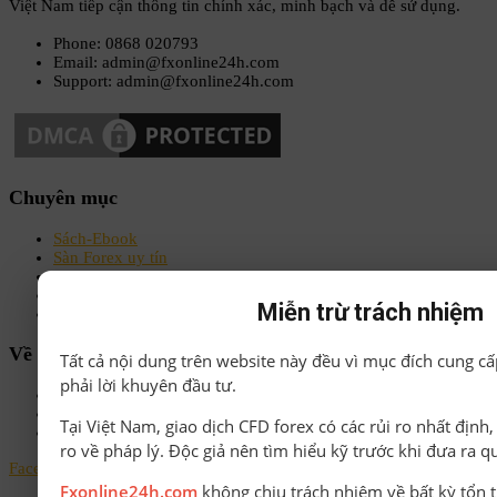
Việt Nam tiếp cận thông tin chính xác, minh bạch và dễ sử dụng.
Phone: 0868 020793
Email: admin@fxonline24h.com
Support: admin@fxonline24h.com
Chuyên mục
Sách-Ebook
Sàn Forex uy tín
Bonus Deposit
Bonus No Deposit
Miễn trừ trách nhiệm
Kiến thức Forex A-Z
Về chúng tôi
Tất cả nội dung trên website này đều vì mục đích cung cấ
phải lời khuyên đầu tư.
Chính sách bảo mật
Điều khoản & Điều kiện
Tại Việt Nam, giao dịch CFD forex có các rủi ro nhất định
Liên hệ
ro về pháp lý. Độc giả nên tìm hiểu kỹ trước khi đưa ra q
Facebook
Instagram
Linkedin
Youtube
Email
Fxonline24h.com
không chịu trách nhiệm về bất kỳ tổn t