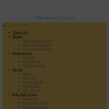
Ticker Tape
bởi TradingView
Trang chủ
Broker
List sàn forex uy tín
Đánh giá sàn Forex
Giấy phép sàn Forex
Bonus Forex
Deposit
No Deposit
Gửi Bonus mới
Tin tức
Tiền tệ
Hàng hoá
Chứng khoán
Tin thế giới
Tiền điện tử
Kiến thức Forex
Forex A-Z
Kiến thức cơ bản
Phân tích cơ bản