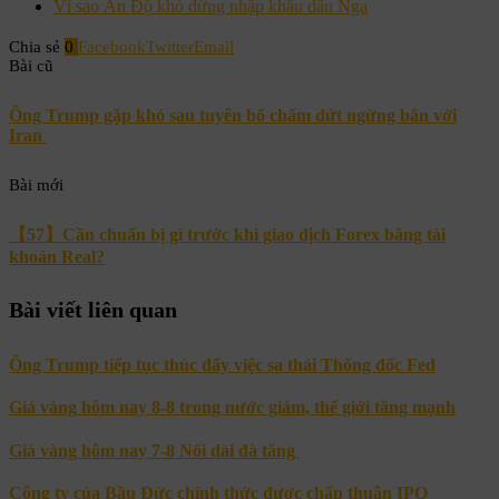
Vì sao Ấn Độ khó dừng nhập khẩu dầu Nga
Chia sẻ
0
Facebook
Twitter
Email
Bài cũ
Ông Trump gặp khó sau tuyên bố chấm dứt ngừng bắn với
Iran
Bài mới
【57】Cần chuẩn bị gì trước khi giao dịch Forex bằng tài
khoản Real?
Bài viết liên quan
Ông Trump tiếp tục thúc đẩy việc sa thải Thống đốc Fed
Giá vàng hôm nay 8-8 trong nước giảm, thế giới tăng mạnh
Giá vàng hôm nay 7-8 Nối dài đà tăng
Công ty của Bầu Đức chính thức được chấp thuận IPO