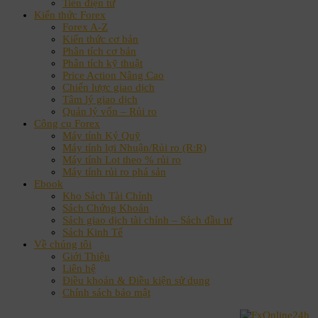
Tiền điện tử
Kiến thức Forex
Forex A-Z
Kiến thức cơ bản
Phân tích cơ bản
Phân tích kỹ thuật
Price Action Nâng Cao
Chiến lược giao dịch
Tâm lý giao dịch
Quản lý vốn – Rủi ro
Công cụ Forex
Máy tính Ký Quỹ
Máy tính lợi Nhuận/Rủi ro (R:R)
Máy tính Lot theo % rủi ro
Máy tính rủi ro phá sản
Ebook
Kho Sách Tài Chính
Sách Chứng Khoán
Sách giao dịch tài chính – Sách đầu tư
Sách Kinh Tế
Về chúng tôi
Giới Thiệu
Liên hệ
Điều khoản & Điều kiện sử dụng
Chính sách bảo mật