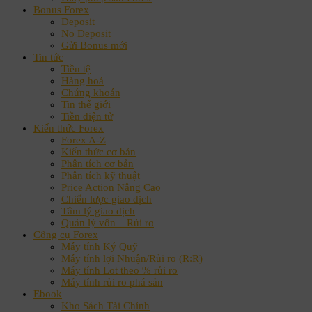
Bonus Forex
Deposit
No Deposit
Gửi Bonus mới
Tin tức
Tiền tệ
Hàng hoá
Chứng khoán
Tin thế giới
Tiền điện tử
Kiến thức Forex
Forex A-Z
Kiến thức cơ bản
Phân tích cơ bản
Phân tích kỹ thuật
Price Action Nâng Cao
Chiến lược giao dịch
Tâm lý giao dịch
Quản lý vốn – Rủi ro
Công cụ Forex
Máy tính Ký Quỹ
Máy tính lợi Nhuận/Rủi ro (R:R)
Máy tính Lot theo % rủi ro
Máy tính rủi ro phá sản
Ebook
Kho Sách Tài Chính