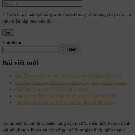
Lưu tên, email và trang web của tôi trong trình duyệt này cho lần
bình luận tiếp theo của tôi.
Tìm kiếm
Tìm kiếm
Bài viết mới
Ông Trump tiếp tục thúc đẩy việc sa thải Thống đốc Fed
Giá vàng hôm nay 8-8 trong nước giảm, thế giới tăng mạnh
Giá vàng hôm nay 7-8 Nối dài đà tăng
Công ty của Bầu Đức chính thức được chấp thuận IPO
Giá vàng hôm nay 5-8 Vàng miếng điều chỉnh giảm
Fxonline24h.com là website cung cấp tin tức, kiến thức Forex, đánh
giá sàn, bonus Forex và các công cụ hỗ trợ giao dịch, giúp trader