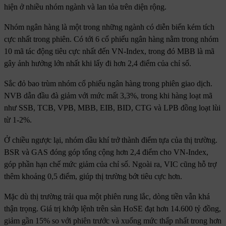
hiện ở nhiều nhóm ngành và lan tỏa trên diện rộng.
Nhóm ngân hàng là một trong những ngành có diễn biến kém tích
cực nhất trong phiên. Có tới 6 cổ phiếu ngân hàng nằm trong nhóm
10 mã tác động tiêu cực nhất đến VN-Index, trong đó MBB là mã
gây ảnh hưởng lớn nhất khi lấy đi hơn 2,4 điểm của chỉ số.
Sắc đỏ bao trùm nhóm cổ phiếu ngân hàng trong phiên giao dịch.
NVB dẫn đầu đà giảm với mức mất 3,3%, trong khi hàng loạt mã
như SSB, TCB, VPB, MBB, EIB, BID, CTG và LPB đồng loạt lùi
từ 1-2%.
Ở chiều ngược lại, nhóm dầu khí trở thành điểm tựa của thị trường.
BSR và GAS đóng góp tổng cộng hơn 2,4 điểm cho VN-Index,
góp phần hạn chế mức giảm của chỉ số. Ngoài ra, VIC cũng hỗ trợ
thêm khoảng 0,5 điểm, giúp thị trường bớt tiêu cực hơn.
Mặc dù thị trường trải qua một phiên rung lắc, dòng tiền vẫn khá
thận trọng. Giá trị khớp lệnh trên sàn HoSE đạt hơn 14.600 tỷ đồng,
giảm gần 15% so với phiên trước và xuống mức thấp nhất trong hơn