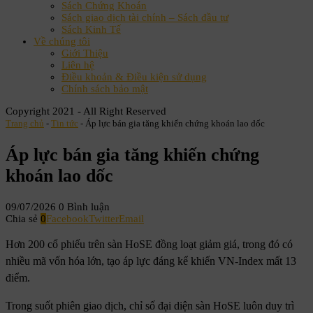
Sách Chứng Khoán
Sách giao dịch tài chính – Sách đầu tư
Sách Kinh Tế
Về chúng tôi
Giới Thiệu
Liên hệ
Điều khoản & Điều kiện sử dụng
Chính sách bảo mật
Copyright 2021 - All Right Reserved
Trang chủ
-
Tin tức
-
Áp lực bán gia tăng khiến chứng khoán lao dốc
Áp lực bán gia tăng khiến chứng
khoán lao dốc
09/07/2026
0 Bình luận
Chia sẻ
0
Facebook
Twitter
Email
Hơn 200 cổ phiếu trên sàn HoSE đồng loạt giảm giá, trong đó có
nhiều mã vốn hóa lớn, tạo áp lực đáng kể khiến VN-Index mất 13
điểm.
Trong suốt phiên giao dịch, chỉ số đại diện sàn HoSE luôn duy trì