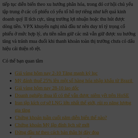
tiếp tục diễn biến theo xu hướng phân hóa, trong đó cơ hội chủ yếu
tập trung ở các cổ phiếu có yếu tố hỗ trợ riêng như kết quả kinh
doanh quý II tích cực, tăng trưởng lợi nhuận hoặc thu hút được
dòng tiền. VPX khuyến nghị nhà đầu tư nên duy trì tỷ trọng cổ
phiếu ở mức hợp lý, ưu tiên nắm giữ các mã vẫn giữ được xu hướng
tăng và tránh mua đuổi khi thanh khoản toàn thị trường chưa có dấu
hiệu cải thiện rõ rệt.
Có thể bạn quan tâm
Giá vàng hôm nay 2-10 Tăng mạnh kỷ lục
Mỹ đánh thuế 25% lên một số hàng hóa nhập khẩu từ Brazil
Giá vàng hôm nay 28-10 lao dốc
Doanh nghiệp thua lỗ có thể vẫn được niêm yết trên HoSE
Iran tập kích cơ sở LNG lớn nhất thế giới, rủi ro năng lượng
gia tăng
Chứng khoán tuần cuối năm diễn biến thế nào?
Chứng khoán Mỹ lập đỉnh lịch sử mới
Đừng đầu tư theo cách bản thân bị đày đọa