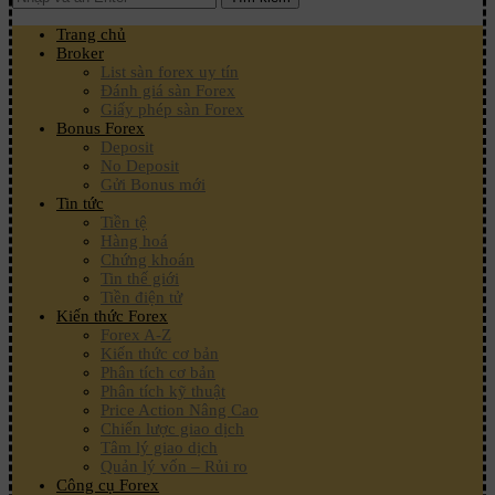
Trang chủ
Broker
List sàn forex uy tín
Đánh giá sàn Forex
Giấy phép sàn Forex
Bonus Forex
Deposit
No Deposit
Gửi Bonus mới
Tin tức
Tiền tệ
Hàng hoá
Chứng khoán
Tin thế giới
Tiền điện tử
Kiến thức Forex
Forex A-Z
Kiến thức cơ bản
Phân tích cơ bản
Phân tích kỹ thuật
Price Action Nâng Cao
Chiến lược giao dịch
Tâm lý giao dịch
Quản lý vốn – Rủi ro
Công cụ Forex