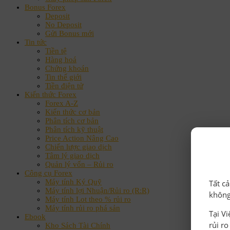
Bonus Forex
Deposit
No Deposit
Gửi Bonus mới
Tin tức
Tiền tệ
Hàng hoá
Chứng khoán
Tin thế giới
Tiền điện tử
Kiến thức Forex
Forex A-Z
Kiến thức cơ bản
Phân tích cơ bản
Phân tích kỹ thuật
Price Action Nâng Cao
Chiến lược giao dịch
Tâm lý giao dịch
Quản lý vốn – Rủi ro
Công cụ Forex
Máy tính Ký Quỹ
Tất c
Máy tính lợi Nhuận/Rủi ro (R:R)
không
Máy tính Lot theo % rủi ro
Máy tính rủi ro phá sản
Tại V
Ebook
rủi r
Kho Sách Tài Chính