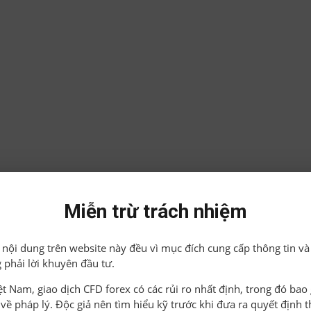
Miễn trừ trách nhiệm
ả nội dung trên website này đều vì mục đích cung cấp thông tin và
 phải lời khuyên đầu tư.
iệt Nam, giao dịch CFD forex có các rủi ro nhất định, trong đó ba
o về pháp lý. Độc giả nên tìm hiểu kỹ trước khi đưa ra quyết định 