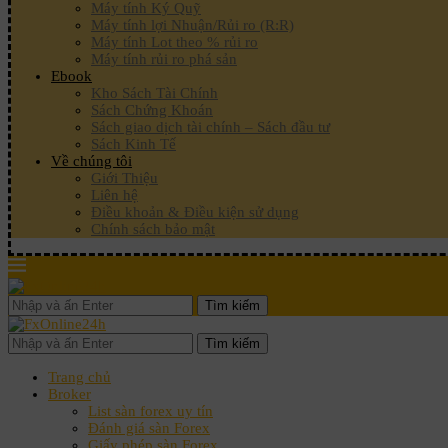
Máy tính Ký Quỹ
Máy tính lợi Nhuận/Rủi ro (R:R)
Máy tính Lot theo % rủi ro
Máy tính rủi ro phá sản
Ebook
Kho Sách Tài Chính
Sách Chứng Khoán
Sách giao dịch tài chính – Sách đầu tư
Sách Kinh Tế
Về chúng tôi
Giới Thiệu
Liên hệ
Điều khoản & Điều kiện sử dụng
Chính sách bảo mật
Tìm kiếm
Tìm kiếm
Trang chủ
Broker
List sàn forex uy tín
Đánh giá sàn Forex
Giấy phép sàn Forex