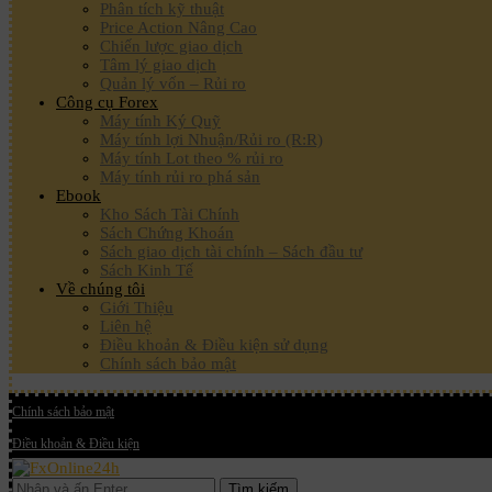
Phân tích kỹ thuật
Price Action Nâng Cao
Chiến lược giao dịch
Tâm lý giao dịch
Quản lý vốn – Rủi ro
Công cụ Forex
Máy tính Ký Quỹ
Máy tính lợi Nhuận/Rủi ro (R:R)
Máy tính Lot theo % rủi ro
Máy tính rủi ro phá sản
Ebook
Kho Sách Tài Chính
Sách Chứng Khoán
Sách giao dịch tài chính – Sách đầu tư
Sách Kinh Tế
Về chúng tôi
Giới Thiệu
Liên hệ
Điều khoản & Điều kiện sử dụng
Chính sách bảo mật
Chính sách bảo mật
Điều khoản & Điều kiện
Tìm kiếm