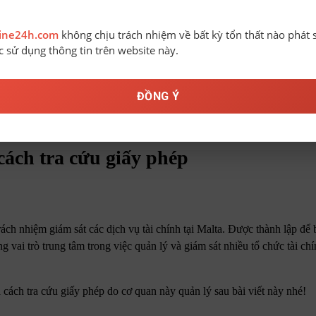
line24h.com
không chịu trách nhiệm về bất kỳ tổn thất nào phát 
ệc sử dụng thông tin trên website này.
ĐỒNG Ý
ứu giấy phép
ách tra cứu giấy phép
rách nhiệm giám sát các dịch vụ tài chính tại Malta. Được thành lập để
 vai trò trung tâm trong việc quản lý và giám sát nhiều tổ chức tài ch
 cách tra cứu giấy phép do cơ quan này quản lý sau bài viết này nhé!