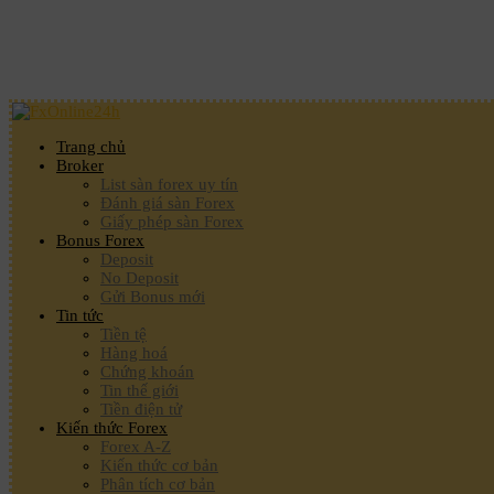
Trang chủ
Broker
List sàn forex uy tín
Đánh giá sàn Forex
Giấy phép sàn Forex
Bonus Forex
Deposit
No Deposit
Gửi Bonus mới
Tin tức
Tiền tệ
Hàng hoá
Chứng khoán
Tin thế giới
Tiền điện tử
Kiến thức Forex
Forex A-Z
Kiến thức cơ bản
Phân tích cơ bản