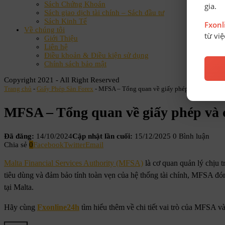
Sách Chứng Khoán
gia.
Sách giao dịch tài chính – Sách đầu tư
Sách Kinh Tế
Fxon
Về chúng tôi
từ vi
Giới Thiệu
Liên hệ
Điều khoản & Điều kiện sử dụng
Chính sách bảo mật
Copyright 2021 - All Right Reserved
Trang chủ
-
Giấy Phép Sàn Forex
-
MFSA – Tổng quan về giấy phép và cách tra c
MFSA – Tổng quan về giấy phép và c
Đã đăng:
14/10/2024
Cập nhật lần cuối:
15/12/2025
0 Bình luận
Chia sẻ
0
Facebook
Twitter
Email
Malta Financial Services Authority (MFSA)
là cơ quan quản lý chịu t
tiêu dùng và đảm bảo tính toàn vẹn của hệ thống tài chính, MFSA đóng
tại Malta.
Hãy cùng
Fxonline24h
tìm hiểu thêm về chi tiết vai trò của MFSA và