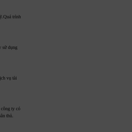
ỹ.Quá trình
y sử dụng
ch vụ tài
 công ty có
uân thủ.