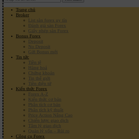
Trang chủ
Broker
List sàn forex uy tín
Đánh giá sàn Forex
Giấy phép sàn Forex
Bonus Forex
Deposit
No Deposit
Gửi Bonus mới
Tin tức
Tiền tệ
Hàng hoá
Chứng khoán
Tin thế giới
Tiền điện tử
Kiến thức Forex
Forex A-Z
Kiến thức cơ bản
Phân tích cơ bản
Phân tích kỹ thuật
Price Action Nâng Cao
Chiến lược giao dịch
Tâm lý giao dịch
Quản lý vốn – Rủi ro
Công cụ Forex