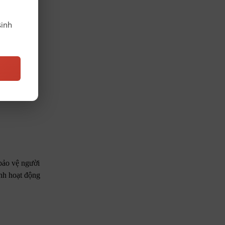
sinh
 bảo vệ người
ính hoạt động