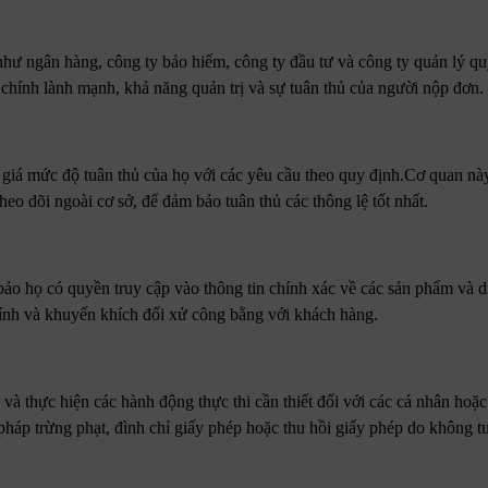
như ngân hàng, công ty bảo hiểm, công ty đầu tư và công ty quản lý qu
 chính lành mạnh, khả năng quản trị và sự tuân thủ của người nộp đơn.
 giá mức độ tuân thủ của họ với các yêu cầu theo quy định.Cơ quan nà
eo dõi ngoài cơ sở, để đảm bảo tuân thủ các thông lệ tốt nhất.
o họ có quyền truy cập vào thông tin chính xác về các sản phẩm và dị
hính và khuyến khích đối xử công bằng với khách hàng.
à thực hiện các hành động thực thi cần thiết đối với các cá nhân hoặc
n pháp trừng phạt, đình chỉ giấy phép hoặc thu hồi giấy phép do không t