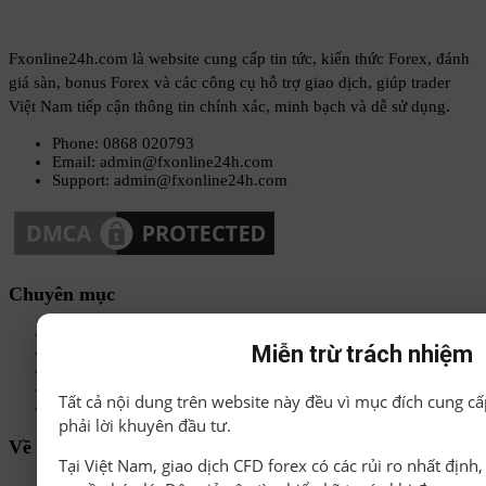
Fxonline24h.com là website cung cấp tin tức, kiến thức Forex, đánh
giá sàn, bonus Forex và các công cụ hỗ trợ giao dịch, giúp trader
Việt Nam tiếp cận thông tin chính xác, minh bạch và dễ sử dụng.
Phone: 0868 020793
Email: admin@fxonline24h.com
Support: admin@fxonline24h.com
Chuyên mục
Sách-Ebook
Miễn trừ trách nhiệm
Sàn Forex uy tín
Bonus Deposit
Bonus No Deposit
Tất cả nội dung trên website này đều vì mục đích cung cấ
Kiến thức Forex A-Z
phải lời khuyên đầu tư.
Về chúng tôi
Tại Việt Nam, giao dịch CFD forex có các rủi ro nhất định