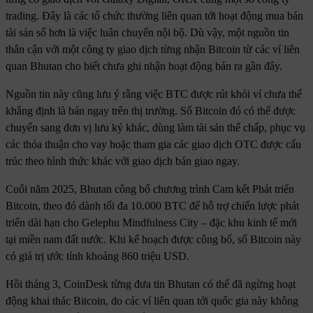
trading. Đây là các tổ chức thường liên quan tới hoạt động mua bán
tài sản số hơn là việc luân chuyển nội bộ. Dù vậy, một nguồn tin
thân cận với một công ty giao dịch từng nhận Bitcoin từ các ví liên
quan Bhutan cho biết chưa ghi nhận hoạt động bán ra gần đây.
Nguồn tin này cũng lưu ý rằng việc BTC được rút khỏi ví chưa thể
khẳng định là bán ngay trên thị trường. Số Bitcoin đó có thể được
chuyển sang đơn vị lưu ký khác, dùng làm tài sản thế chấp, phục vụ
các thỏa thuận cho vay hoặc tham gia các giao dịch OTC được cấu
trúc theo hình thức khác với giao dịch bán giao ngay.
Cuối năm 2025, Bhutan công bố chương trình Cam kết Phát triển
Bitcoin, theo đó dành tối đa 10.000 BTC để hỗ trợ chiến lược phát
triển dài hạn cho Gelephu Mindfulness City – đặc khu kinh tế mới
tại miền nam đất nước. Khi kế hoạch được công bố, số Bitcoin này
có giá trị ước tính khoảng 860 triệu USD.
Hồi tháng 3, CoinDesk từng đưa tin Bhutan có thể đã ngừng hoạt
động khai thác Bitcoin, do các ví liên quan tới quốc gia này không