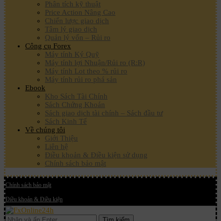
Phân tích kỹ thuật
Price Action Nâng Cao
Chiến lược giao dịch
Tâm lý giao dịch
Quản lý vốn – Rủi ro
Công cụ Forex
Máy tính Ký Quỹ
Máy tính lợi Nhuận/Rủi ro (R:R)
Máy tính Lot theo % rủi ro
Máy tính rủi ro phá sản
Ebook
Kho Sách Tài Chính
Sách Chứng Khoán
Sách giao dịch tài chính – Sách đầu tư
Sách Kinh Tế
Về chúng tôi
Giới Thiệu
Liên hệ
Điều khoản & Điều kiện sử dụng
Chính sách bảo mật
Chính sách bảo mật
Điều khoản & Điều kiện
Tìm kiếm