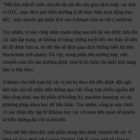
“Mỗi khi một tổ chức chuyển tài sản lên sàn giao dịch hoặc các đơn
vị OTC, mục đích phổ biến thường là để thực hiện hoạt động trao
đổi”, một chuyên gia phân tích của Arkham chia sẻ với CoinDesk.
Tuy nhiên, vị này cũng nhấn mạnh rằng sau khi tài sản được đưa lên
các sàn tập trung, sẽ không có bằng chứng tuyệt đối cho thấy số tiền
đó đã được bán ra, do dữ liệu sổ lệnh giao dịch không hiển thị trên
blockchain (off-chain). Dù vậy, trong phần lớn trường hợp, việc
chuyển coin lên sàn thường được xem là tín hiệu cho thấy khả năng
bán ra tiếp theo.
Arkham cho biết toàn bộ các ví mà họ theo dõi đều được đội ngũ
tình báo nội bộ nhận diện thông qua việc tổng hợp nhiều nguồn dữ
liệu công khai, sau đó phân tích bằng AI, machine learning và các
phương pháp khoa học dữ liệu khác. Tuy nhiên, công ty này chưa
có xác nhận độc lập từ Bhutan hay các cơ quan liên quan về quyền
sở hữu những địa chỉ ví nói trên.
Theo dữ liệu theo dõi, một phần dòng tiền được chuyển tới các ví
từng có giao dịch với Galaxy Digital, OKX cùng một số công ty