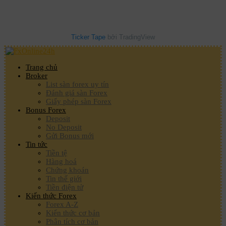
Ticker Tape
bởi TradingView
Trang chủ
Broker
List sàn forex uy tín
Đánh giá sàn Forex
Giấy phép sàn Forex
Bonus Forex
Deposit
No Deposit
Gửi Bonus mới
Tin tức
Tiền tệ
Hàng hoá
Chứng khoán
Tin thế giới
Tiền điện tử
Kiến thức Forex
Forex A-Z
Kiến thức cơ bản
Phân tích cơ bản