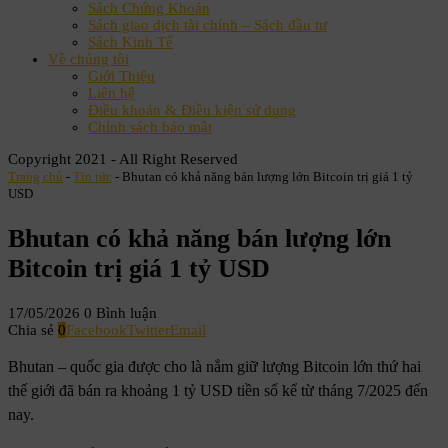
Sách Chứng Khoán
Sách giao dịch tài chính – Sách đầu tư
Sách Kinh Tế
Về chúng tôi
Giới Thiệu
Liên hệ
Điều khoản & Điều kiện sử dụng
Chính sách bảo mật
Copyright 2021 - All Right Reserved
Trang chủ
-
Tin tức
-
Bhutan có khả năng bán lượng lớn Bitcoin trị giá 1 tỷ
USD
Bhutan có khả năng bán lượng lớn
Bitcoin trị giá 1 tỷ USD
17/05/2026
0 Bình luận
Chia sẻ
0
Facebook
Twitter
Email
Bhutan – quốc gia được cho là nắm giữ lượng Bitcoin lớn thứ hai
thế giới đã bán ra khoảng 1 tỷ USD tiền số kể từ tháng 7/2025 đến
nay.