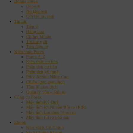
Bonus Forex
Deposit
No Deposit
Gửi Bonus mới
Tin tức
Tiền tệ
Hàng hoá
Chứng khoán
Tin thế giới
Tiền điện tử
Kiến thức Forex
Forex A-Z
Kiến thức cơ bản
Phân tích cơ bản
Phân tích kỹ thuật
Price Action Nâng Cao
Chiến lược giao dịch
Tâm lý giao dịch
Quản lý vốn – Rủi ro
Công cụ Forex
Máy tính Ký Quỹ
Máy tính lợi Nhuận/Rủi ro (R:R)
Máy tính Lot theo % rủi ro
Máy tính rủi ro phá sản
Ebook
Kho Sách Tài Chính
Sách Chứng Khoán