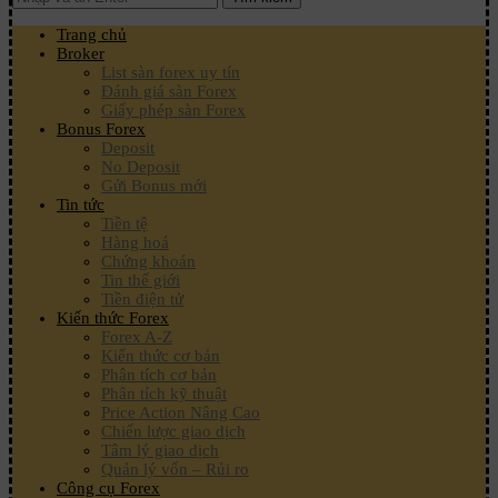
Trang chủ
Broker
List sàn forex uy tín
Đánh giá sàn Forex
Giấy phép sàn Forex
Bonus Forex
Deposit
No Deposit
Gửi Bonus mới
Tin tức
Tiền tệ
Hàng hoá
Chứng khoán
Tin thế giới
Tiền điện tử
Kiến thức Forex
Forex A-Z
Kiến thức cơ bản
Phân tích cơ bản
Phân tích kỹ thuật
Price Action Nâng Cao
Chiến lược giao dịch
Tâm lý giao dịch
Quản lý vốn – Rủi ro
Công cụ Forex