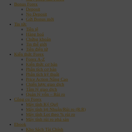
Bonus Forex
Deposit
No Deposit
Gửi Bonus mới
Tin tức
Tiền tệ
Hàng hoá
Chứng khoán
Tin thế giới
Tiền điện tử
Kiến thức Forex
Forex A-Z
Kiến thức cơ bản
Phân tích cơ bản
Phân tích kỹ thuật
Price Action Nâng Cao
Chiến lược giao dịch
Tâm lý giao dịch
Quản lý vốn – Rủi ro
Công cụ Forex
Máy tính Ký Quỹ
Máy tính lợi Nhuận/Rủi ro (R:R)
Máy tính Lot theo % rủi ro
Máy tính rủi ro phá sản
Ebook
Kho Sách Tài Chính