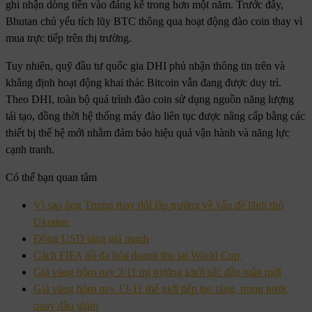
ghi nhận dòng tiền vào đáng kể trong hơn một năm. Trước đây,
Bhutan chủ yếu tích lũy BTC thông qua hoạt động đào coin thay vì
mua trực tiếp trên thị trường.
Tuy nhiên, quỹ đầu tư quốc gia DHI phủ nhận thông tin trên và
khẳng định hoạt động khai thác Bitcoin vẫn đang được duy trì.
Theo DHI, toàn bộ quá trình đào coin sử dụng nguồn năng lượng
tái tạo, đồng thời hệ thống máy đào liên tục được nâng cấp bằng các
thiết bị thế hệ mới nhằm đảm bảo hiệu quả vận hành và năng lực
cạnh tranh.
Có thể bạn quan tâm
Vì sao ông Trump thay đổi lập trường về vấn đề lãnh thổ
Ukraine
Đồng USD tăng giá mạnh
Cách FIFA tối đa hóa doanh thu tại World Cup
Giá vàng hôm nay 3/11 thị trường khởi sắc đầu tuần mới
Giá vàng hôm nay 13-11 thế giới tiếp tục tăng, trong nước
quay đầu giảm