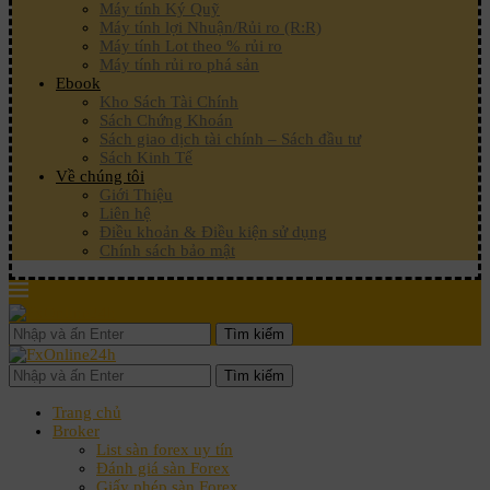
Máy tính Ký Quỹ
Máy tính lợi Nhuận/Rủi ro (R:R)
Máy tính Lot theo % rủi ro
Máy tính rủi ro phá sản
Ebook
Kho Sách Tài Chính
Sách Chứng Khoán
Sách giao dịch tài chính – Sách đầu tư
Sách Kinh Tế
Về chúng tôi
Giới Thiệu
Liên hệ
Điều khoản & Điều kiện sử dụng
Chính sách bảo mật
Tìm kiếm
Tìm kiếm
Trang chủ
Broker
List sàn forex uy tín
Đánh giá sàn Forex
Giấy phép sàn Forex