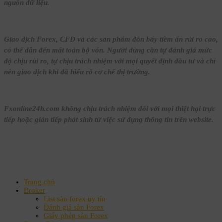
nguồn dữ liệu.
Giao dịch Forex, CFD và các sản phẩm đòn bẩy tiềm ẩn rủi ro cao,
có thể dẫn đến mất toàn bộ vốn. Người dùng cần tự đánh giá mức
độ chịu rủi ro, tự chịu trách nhiệm với mọi quyết định đầu tư và chỉ
nên giao dịch khi đã hiểu rõ cơ chế thị trường.
Fxonline24h.com không chịu trách nhiệm đối với mọi thiệt hại trực
tiếp hoặc gián tiếp phát sinh từ việc sử dụng thông tin trên website.
Trang chủ
Broker
List sàn forex uy tín
Đánh giá sàn Forex
Giấy phép sàn Forex