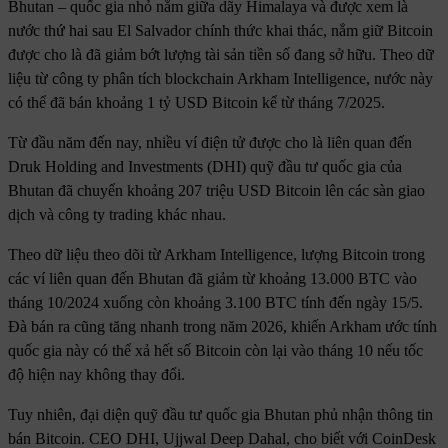
Bhutan – quốc gia nhỏ nằm giữa dãy Himalaya và được xem là
nước thứ hai sau El Salvador chính thức khai thác, nắm giữ Bitcoin
được cho là đã giảm bớt lượng tài sản tiền số đang sở hữu. Theo dữ
liệu từ công ty phân tích blockchain Arkham Intelligence, nước này
có thể đã bán khoảng 1 tỷ USD Bitcoin kể từ tháng 7/2025.
Từ đầu năm đến nay, nhiều ví điện tử được cho là liên quan đến
Druk Holding and Investments (DHI) quỹ đầu tư quốc gia của
Bhutan đã chuyển khoảng 207 triệu USD Bitcoin lên các sàn giao
dịch và công ty trading khác nhau.
Theo dữ liệu theo dõi từ Arkham Intelligence, lượng Bitcoin trong
các ví liên quan đến Bhutan đã giảm từ khoảng 13.000 BTC vào
tháng 10/2024 xuống còn khoảng 3.100 BTC tính đến ngày 15/5.
Đà bán ra cũng tăng nhanh trong năm 2026, khiến Arkham ước tính
quốc gia này có thể xả hết số Bitcoin còn lại vào tháng 10 nếu tốc
độ hiện nay không thay đổi.
Tuy nhiên, đại diện quỹ đầu tư quốc gia Bhutan phủ nhận thông tin
bán Bitcoin. CEO DHI, Ujjwal Deep Dahal, cho biết với CoinDesk