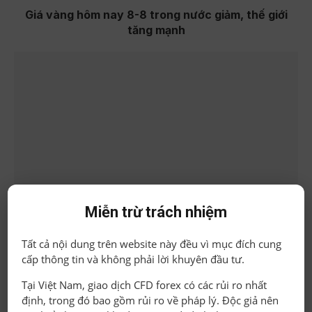
Giá vàng hôm nay 8-8 trong nước giảm, thế giới
tăng mạnh
Miễn trừ trách nhiệm
Tất cả nội dung trên website này đều vì mục đích cung
cấp thông tin và không phải lời khuyên đầu tư.
Giá vàng hôm nay 7-8 Nối dài đà tăng
Tại Việt Nam, giao dịch CFD forex có các rủi ro nhất
định, trong đó bao gồm rủi ro về pháp lý. Độc giả nên