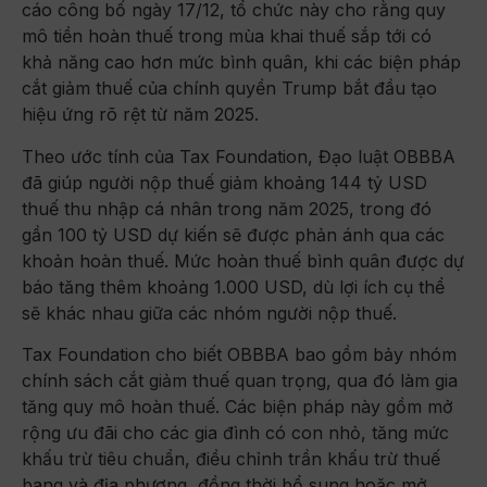
cáo công bố ngày 17/12, tổ chức này cho rằng quy
mô tiền hoàn thuế trong mùa khai thuế sắp tới có
khả năng cao hơn mức bình quân, khi các biện pháp
cắt giảm thuế của chính quyền Trump bắt đầu tạo
hiệu ứng rõ rệt từ năm 2025.
Theo ước tính của Tax Foundation, Đạo luật OBBBA
đã giúp người nộp thuế giảm khoảng 144 tỷ USD
thuế thu nhập cá nhân trong năm 2025, trong đó
gần 100 tỷ USD dự kiến sẽ được phản ánh qua các
khoản hoàn thuế. Mức hoàn thuế bình quân được dự
báo tăng thêm khoảng 1.000 USD, dù lợi ích cụ thể
sẽ khác nhau giữa các nhóm người nộp thuế.
Tax Foundation cho biết OBBBA bao gồm bảy nhóm
chính sách cắt giảm thuế quan trọng, qua đó làm gia
tăng quy mô hoàn thuế. Các biện pháp này gồm mở
rộng ưu đãi cho các gia đình có con nhỏ, tăng mức
khấu trừ tiêu chuẩn, điều chỉnh trần khấu trừ thuế
bang và địa phương, đồng thời bổ sung hoặc mở