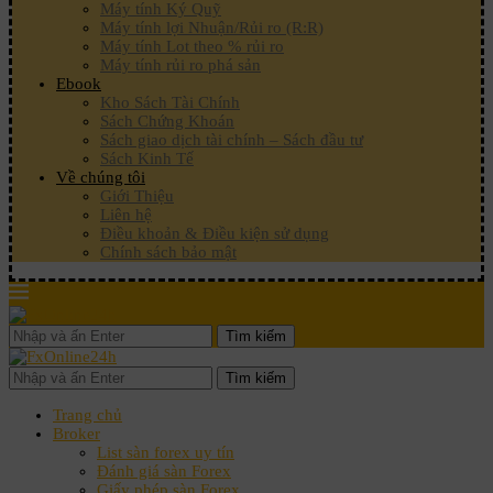
Máy tính Ký Quỹ
Máy tính lợi Nhuận/Rủi ro (R:R)
Máy tính Lot theo % rủi ro
Máy tính rủi ro phá sản
Ebook
Kho Sách Tài Chính
Sách Chứng Khoán
Sách giao dịch tài chính – Sách đầu tư
Sách Kinh Tế
Về chúng tôi
Giới Thiệu
Liên hệ
Điều khoản & Điều kiện sử dụng
Chính sách bảo mật
Tìm kiếm
Tìm kiếm
Trang chủ
Broker
List sàn forex uy tín
Đánh giá sàn Forex
Giấy phép sàn Forex