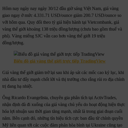
Hôm nay ngày nay ngày 30/12 đầu giờ sáng Việt Nam, giá vàng
giao ngay ở mức 4.331.71 USD/ounce giảm 200.7 USD/ounce so
với hôm qua. Quy đổi theo tỷ giá hiện hành tại Vietcombank, giá
vàng thế giới khoảng 138 triệu đồng/lượng (chưa bao gồm thuế và
phí). Vàng miếng SJC vẫn cao hơn vàng thế giới 19 triệu
đồng/lượng.
Biểu đồ giá vàng thế giới trực tiếp TradingView
Giá vàng thế giới giảm trở lại sau khi áp sát các mốc cao kỷ lục, khi
nhà đầu tư đẩy mạnh chốt lời và thị trường cho rằng rủi ro địa chính
trị đang hạ nhiệt.
Ông Ricardo Evangelista, chuyên gia phân tích tại ActivTrades,
nhận định đà đi xuống của giá vàng chủ yếu do hoạt động hiện thực
hóa lợi nhuận sau thời gian tăng mạnh, nhất là trong giai đoạn cuối
năm. Bên cạnh đó, những tín hiệu tích cực ban đầu từ chính quyền
Mỹ liên quan tới các cuộc đàm phán hòa bình tại Ukraine cũng tạo