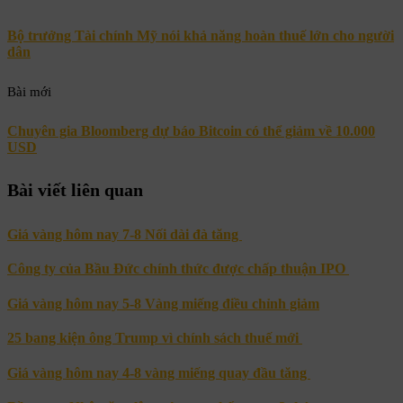
Bộ trưởng Tài chính Mỹ nói khả năng hoàn thuế lớn cho người
dân
Bài mới
Chuyên gia Bloomberg dự báo Bitcoin có thể giảm về 10.000
USD
Bài viết liên quan
Giá vàng hôm nay 7-8 Nối dài đà tăng
Công ty của Bầu Đức chính thức được chấp thuận IPO
Giá vàng hôm nay 5-8 Vàng miếng điều chỉnh giảm
25 bang kiện ông Trump vì chính sách thuế mới
Giá vàng hôm nay 4-8 vàng miếng quay đầu tăng