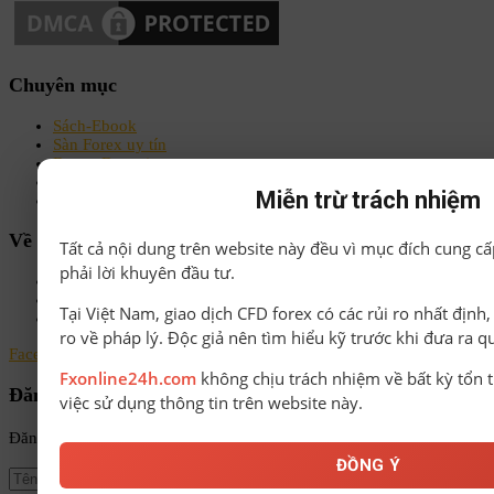
Chuyên mục
Sách-Ebook
Sàn Forex uy tín
Bonus Deposit
Bonus No Deposit
Miễn trừ trách nhiệm
Kiến thức Forex A-Z
Về chúng tôi
Tất cả nội dung trên website này đều vì mục đích cung cấ
phải lời khuyên đầu tư.
Chính sách bảo mật
Điều khoản & Điều kiện
Tại Việt Nam, giao dịch CFD forex có các rủi ro nhất định
Liên hệ
ro về pháp lý. Độc giả nên tìm hiểu kỹ trước khi đưa ra q
Facebook
Instagram
Linkedin
Youtube
Email
Fxonline24h.com
không chịu trách nhiệm về bất kỳ tổn t
Đăng ký nhận tin
việc sử dụng thông tin trên website này.
Đăng ký để nhận tin tức mới nhất từ FxOnline24h!
ĐỒNG Ý