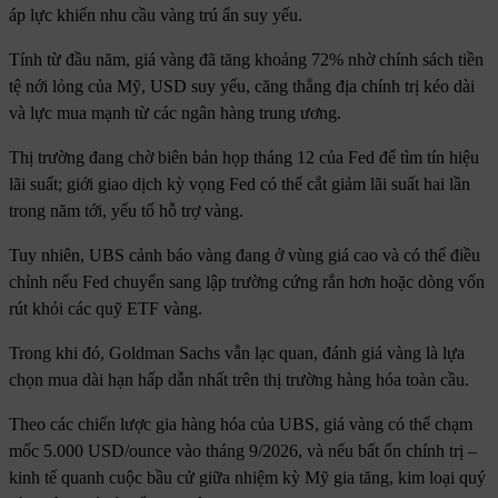
áp lực khiến nhu cầu vàng trú ẩn suy yếu.
Tính từ đầu năm, giá vàng đã tăng khoảng 72% nhờ chính sách tiền
tệ nới lỏng của Mỹ, USD suy yếu, căng thẳng địa chính trị kéo dài
và lực mua mạnh từ các ngân hàng trung ương.
Thị trường đang chờ biên bản họp tháng 12 của Fed để tìm tín hiệu
lãi suất; giới giao dịch kỳ vọng Fed có thể cắt giảm lãi suất hai lần
trong năm tới, yếu tố hỗ trợ vàng.
Tuy nhiên, UBS cảnh báo vàng đang ở vùng giá cao và có thể điều
chỉnh nếu Fed chuyển sang lập trường cứng rắn hơn hoặc dòng vốn
rút khỏi các quỹ ETF vàng.
Trong khi đó, Goldman Sachs vẫn lạc quan, đánh giá vàng là lựa
chọn mua dài hạn hấp dẫn nhất trên thị trường hàng hóa toàn cầu.
Theo các chiến lược gia hàng hóa của UBS, giá vàng có thể chạm
mốc 5.000 USD/ounce vào tháng 9/2026, và nếu bất ổn chính trị –
kinh tế quanh cuộc bầu cử giữa nhiệm kỳ Mỹ gia tăng, kim loại quý