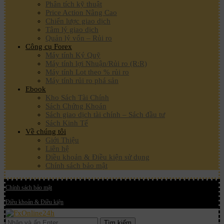
Phân tích kỹ thuật
Price Action Nâng Cao
Chiến lược giao dịch
Tâm lý giao dịch
Quản lý vốn – Rủi ro
Công cụ Forex
Máy tính Ký Quỹ
Máy tính lợi Nhuận/Rủi ro (R:R)
Máy tính Lot theo % rủi ro
Máy tính rủi ro phá sản
Ebook
Kho Sách Tài Chính
Sách Chứng Khoán
Sách giao dịch tài chính – Sách đầu tư
Sách Kinh Tế
Về chúng tôi
Giới Thiệu
Liên hệ
Điều khoản & Điều kiện sử dụng
Chính sách bảo mật
Chính sách bảo mật
Điều khoản & Điều kiện
Tìm kiếm