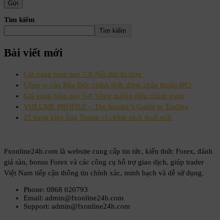
Tìm kiếm
Tìm kiếm
Bài viết mới
Giá vàng hôm nay 7-8 Nối dài đà tăng
Công ty của Bầu Đức chính thức được chấp thuận IPO
Giá vàng hôm nay 5-8 Vàng miếng điều chỉnh giảm
VOLUME PROFILE – The Insider’s Guide to Trading
25 bang kiện ông Trump vì chính sách thuế mới
Fxonline24h.com là website cung cấp tin tức, kiến thức Forex, đánh
giá sàn, bonus Forex và các công cụ hỗ trợ giao dịch, giúp trader
Việt Nam tiếp cận thông tin chính xác, minh bạch và dễ sử dụng.
Phone: 0868 020793
Email: admin@fxonline24h.com
Support: admin@fxonline24h.com