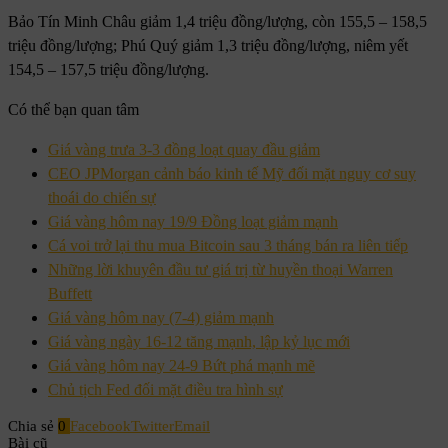
Bảo Tín Minh Châu giảm 1,4 triệu đồng/lượng, còn 155,5 – 158,5
triệu đồng/lượng; Phú Quý giảm 1,3 triệu đồng/lượng, niêm yết
154,5 – 157,5 triệu đồng/lượng.
Có thể bạn quan tâm
Giá vàng trưa 3-3 đồng loạt quay đầu giảm
CEO JPMorgan cảnh báo kinh tế Mỹ đối mặt nguy cơ suy
thoái do chiến sự
Giá vàng hôm nay 19/9 Đồng loạt giảm mạnh
Cá voi trở lại thu mua Bitcoin sau 3 tháng bán ra liên tiếp
Những lời khuyên đầu tư giá trị từ huyền thoại Warren
Buffett
Giá vàng hôm nay (7-4) giảm mạnh
Giá vàng ngày 16-12 tăng mạnh, lập kỷ lục mới
Giá vàng hôm nay 24-9 Bứt phá mạnh mẽ
Chủ tịch Fed đối mặt điều tra hình sự
Chia sẻ
0
Facebook
Twitter
Email
Bài cũ