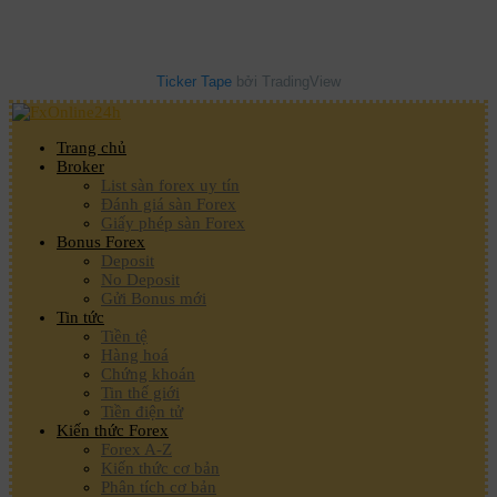
Ticker Tape
bởi TradingView
Trang chủ
Broker
List sàn forex uy tín
Đánh giá sàn Forex
Giấy phép sàn Forex
Bonus Forex
Deposit
No Deposit
Gửi Bonus mới
Tin tức
Tiền tệ
Hàng hoá
Chứng khoán
Tin thế giới
Tiền điện tử
Kiến thức Forex
Forex A-Z
Kiến thức cơ bản
Phân tích cơ bản