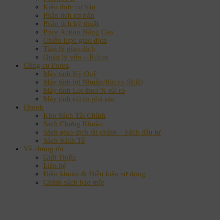
Kiến thức cơ bản
Phân tích cơ bản
Phân tích kỹ thuật
Price Action Nâng Cao
Chiến lược giao dịch
Tâm lý giao dịch
Quản lý vốn – Rủi ro
Công cụ Forex
Máy tính Ký Quỹ
Máy tính lợi Nhuận/Rủi ro (R:R)
Máy tính Lot theo % rủi ro
Máy tính rủi ro phá sản
Ebook
Kho Sách Tài Chính
Sách Chứng Khoán
Sách giao dịch tài chính – Sách đầu tư
Sách Kinh Tế
Về chúng tôi
Giới Thiệu
Liên hệ
Điều khoản & Điều kiện sử dụng
Chính sách bảo mật