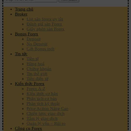
Trang chủ
Broker
List sàn forex uy tín
Đánh giá sàn Forex
Giấy phép sàn Forex
Bonus Forex
Deposit
No Deposit
Gửi Bonus mới
Tin tức
Tiền tệ
Hàng hoá
Chứng khoán
Tin thế giới
Tiền điện tử
Kiến thức Forex
Forex A-Z
Kiến thức cơ bản
Phân tích cơ bản
Phân tích kỹ thuật
Price Action Nâng Cao
Chiến lược giao dịch
Tâm lý giao dịch
Quản lý vốn – Rủi ro
Công cụ Forex