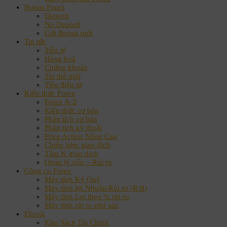
Bonus Forex
Deposit
No Deposit
Gửi Bonus mới
Tin tức
Tiền tệ
Hàng hoá
Chứng khoán
Tin thế giới
Tiền điện tử
Kiến thức Forex
Forex A-Z
Kiến thức cơ bản
Phân tích cơ bản
Phân tích kỹ thuật
Price Action Nâng Cao
Chiến lược giao dịch
Tâm lý giao dịch
Quản lý vốn – Rủi ro
Công cụ Forex
Máy tính Ký Quỹ
Máy tính lợi Nhuận/Rủi ro (R:R)
Máy tính Lot theo % rủi ro
Máy tính rủi ro phá sản
Ebook
Kho Sách Tài Chính