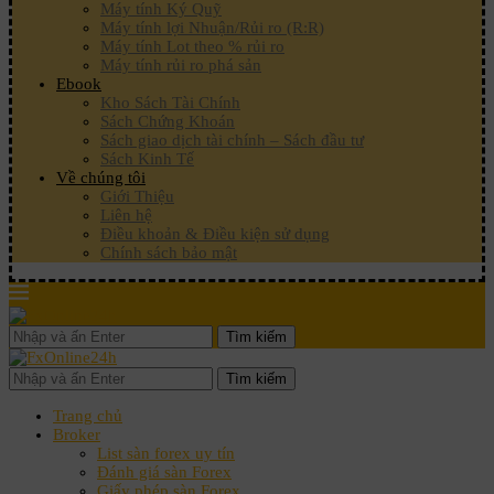
Máy tính Ký Quỹ
Máy tính lợi Nhuận/Rủi ro (R:R)
Máy tính Lot theo % rủi ro
Máy tính rủi ro phá sản
Ebook
Kho Sách Tài Chính
Sách Chứng Khoán
Sách giao dịch tài chính – Sách đầu tư
Sách Kinh Tế
Về chúng tôi
Giới Thiệu
Liên hệ
Điều khoản & Điều kiện sử dụng
Chính sách bảo mật
Tìm kiếm
Tìm kiếm
Trang chủ
Broker
List sàn forex uy tín
Đánh giá sàn Forex
Giấy phép sàn Forex