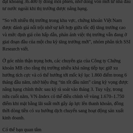
đạt khoảng 36.400 tỷ đồng mỗi phiên, nhờ dòng vốn mới từ nhà đầu
tư nước ngoài khi thị trường được nâng hạng.
“So với nhiều thị trường trong khu vực, chứng khoán Việt Nam
được đánh giá nổi trội nhờ sự kết hợp giữa tốc độ tăng trưởng cao
và mức định giá còn hấp dẫn, phản ánh việc thị trường vẫn đang ở
giai đoạn đầu của một chu kỳ tăng trưởng mới”, nhóm phân tích SSI
Research viết.
Ở góc nhìn thận trọng hơn, các chuyên gia của Công ty Chứng
khoán MB cho rằng thị trường nhiều khả năng tiếp tục giữ xu
hướng tích cực và có thể hướng tới mốc kỷ lục 1.860 điểm trong 6
tháng đầu năm, nhờ hiệu ứng “tin tốt đầu năm” cùng kỳ vọng được
nâng hạng chính thức sau kỳ rà soát vào tháng 3. Tuy vậy, trong
nửa cuối năm, VN-Index có thể điều chỉnh về vùng 1.670–1.750
điểm khi mặt bằng lãi suất mới gây áp lực lên thanh khoản, đồng
thời dòng tiền có xu hướng dịch chuyển sang hoạt động sản xuất
kinh doanh.
Có thể bạn quan tâm