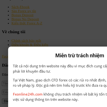
Sách-Ebook
Sàn Forex uy tín
Bonus Deposit
Bonus No Deposit
Kiến thức Forex A-Z
Về chúng tôi
Chính sách bảo mật
Điều khoản & Điều kiện
Liên hệ
Miễn trừ trách nhiệm
Facebook
Instagram
Linkedin
Youtube
Email
Đăng ký nhận tin
Tất cả nội dung trên website này đều vì mục đích cung cấ
phải lời khuyên đầu tư.
Đăng ký để nhận tin tức mới nhất từ FxOnline24h!
Tại Việt Nam, giao dịch CFD forex có các rủi ro nhất định
ro về pháp lý. Độc giả nên tìm hiểu kỹ trước khi đưa ra q
Fxonline24h.com
không chịu trách nhiệm về bất kỳ tổn t
việc sử dụng thông tin trên website này.