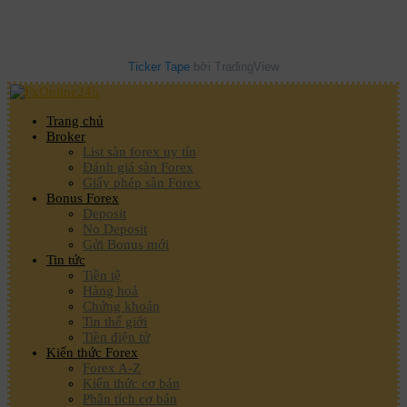
Ticker Tape
bởi TradingView
Trang chủ
Broker
List sàn forex uy tín
Đánh giá sàn Forex
Giấy phép sàn Forex
Bonus Forex
Deposit
No Deposit
Gửi Bonus mới
Tin tức
Tiền tệ
Hàng hoá
Chứng khoán
Tin thế giới
Tiền điện tử
Kiến thức Forex
Forex A-Z
Kiến thức cơ bản
Phân tích cơ bản