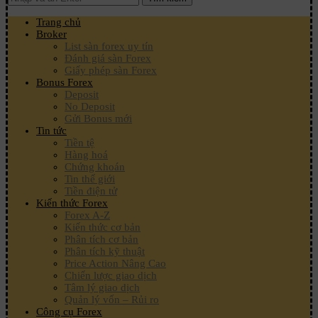
Trang chủ
Broker
List sàn forex uy tín
Đánh giá sàn Forex
Giấy phép sàn Forex
Bonus Forex
Deposit
No Deposit
Gửi Bonus mới
Tin tức
Tiền tệ
Hàng hoá
Chứng khoán
Tin thế giới
Tiền điện tử
Kiến thức Forex
Forex A-Z
Kiến thức cơ bản
Phân tích cơ bản
Phân tích kỹ thuật
Price Action Nâng Cao
Chiến lược giao dịch
Tâm lý giao dịch
Quản lý vốn – Rủi ro
Công cụ Forex