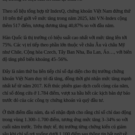
Theo số liệu tổng hợp từ IndexQ, chứng khoán Việt Nam đứng thứ
10 trên thế giới về mức tăng trong năm 2025, khi VN-Index cộng
thêm 517 điểm, tương đương tăng 40,87% so với đầu năm.
Hàn Quốc là thị trường có hiệu suất cao nhất với mức tăng lên tới
75%. Các vị trí tiếp theo phần lớn thuộc về châu Âu và châu Mỹ
như Chile, Cộng hòa Czech, Tây Ban Nha, Ba Lan, Áo…, với biên
độ tăng phổ biến khoảng 45–56%.
Đây là năm thứ ba liên tiếp chỉ số đại diện cho thị trường chứng
khoán Việt Nam duy trì đà tăng, đồng thời ghi nhận mức tăng mạnh
nhất kể từ năm 2017. Kết thúc phiên giao dịch cuối cùng của năm,
chỉ số đóng cửa ở 1.784 điểm, vượt xa hầu hết các kịch bản dự báo
trước đó của các công ty chứng khoán và quỹ đầu tư.
Ở thời điểm đầu năm, đa số nhận định cho rằng chỉ số chỉ dao động
trong vùng 1.300–1.700 điểm, tương ứng mức tăng 3–34% so với
cuối năm trước. Trên thực tế, thị trường từng chứng kiến cú giảm
sâu khi chỉ số rơi xuống dưới 1.100 điểm sau thông tin bất ngờ về