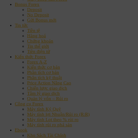
Bonus Forex
Deposit
No Deposit
Gửi Bonus mới
Tin tức
Tiền tệ
Hàng hoá
Chứng khoán
Tin thế giới
Tiền điện tử
Kiến thức Forex
Forex A-Z
Kiến thức cơ bản
Phân tích cơ bản
Phân tích kỹ thuật
Price Action Nâng Cao
Chiến lược giao dịch
Tâm lý giao dịch
Quản lý vốn – Rủi ro
Công cụ Forex
Máy tính Ký Quỹ
Máy tính lợi Nhuận/Rủi ro (R:R)
Máy tính Lot theo % rủi ro
Máy tính rủi ro phá sản
Ebook
Kho Sách Tài Chính