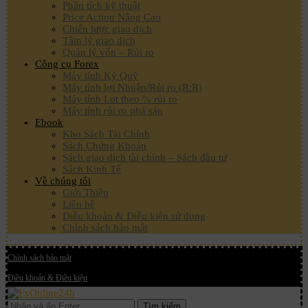
Phân tích kỹ thuật
Price Action Nâng Cao
Chiến lược giao dịch
Tâm lý giao dịch
Quản lý vốn – Rủi ro
Công cụ Forex
Máy tính Ký Quỹ
Máy tính lợi Nhuận/Rủi ro (R:R)
Máy tính Lot theo % rủi ro
Máy tính rủi ro phá sản
Ebook
Kho Sách Tài Chính
Sách Chứng Khoán
Sách giao dịch tài chính – Sách đầu tư
Sách Kinh Tế
Về chúng tôi
Giới Thiệu
Liên hệ
Điều khoản & Điều kiện sử dụng
Chính sách bảo mật
Chính sách bảo mật
Điều khoản & Điều kiện
Tìm kiếm