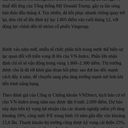
thuế đối ứng của Tổng thống Mỹ Donald Trump, gây ra làn sóng
bán tháo đầu tháng 4. Tuy nhiên, đà hồi phục nhanh chóng quay trở
lại, đưa chỉ số lên đỉnh kỷ lục 1.805 điểm vào cuối tháng 12, với
động lực chính đến từ nhóm cổ phiếu Vingroup.
Bước vào năm mới, nhiều tổ chức phân tích trong nước thể hiện sự
lạc quan đối với triển vọng đi lên của VN-Index. Phần lớn nhận
định chỉ số sẽ vận động trong vùng 1.800–2.300 điểm. Thị trường
được cho là đã rời khỏi giai đoạn hồi phục sau đợt lao dốc mạnh
cách đây 4 năm, để chuyển sang pha tăng trưởng mạnh mẽ hơn khi
tiến trình nâng hạng.
Theo đánh giá của Công ty Chứng khoán VNDirect, kịch bản cơ sở
cho VN-Index trong năm nay được đặt ở mức 2.099 điểm. Dự báo
này dựa trên kỳ vọng lợi nhuận của các doanh nghiệp niêm yết tăng
khoảng 18%, cùng mức P/E trung bình 10 năm gần đây vào khoảng
15,6 lần. Thanh khoản thị trường cũng được kỳ vọng cải thiện 25%,