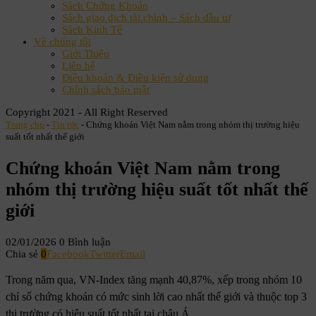
Sách Chứng Khoán
Sách giao dịch tài chính – Sách đầu tư
Sách Kinh Tế
Về chúng tôi
Giới Thiệu
Liên hệ
Điều khoản & Điều kiện sử dụng
Chính sách bảo mật
Copyright 2021 - All Right Reserved
Trang chủ
-
Tin tức
-
Chứng khoán Việt Nam nằm trong nhóm thị trường hiệu
suất tốt nhất thế giới
Chứng khoán Việt Nam nằm trong
nhóm thị trường hiệu suất tốt nhất thế
giới
02/01/2026
0 Bình luận
Chia sẻ
0
Facebook
Twitter
Email
Trong năm qua, VN-Index tăng mạnh 40,87%, xếp trong nhóm 10
chỉ số chứng khoán có mức sinh lời cao nhất thế giới và thuộc top 3
thị trường có hiệu suất tốt nhất tại châu Á.