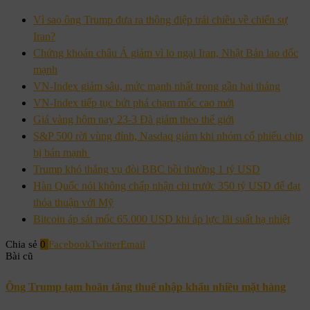
Vì sao ông Trump đưa ra thông điệp trái chiều về chiến sự
Iran?
Chứng khoán châu Á giảm vì lo ngại Iran, Nhật Bản lao dốc
mạnh
VN-Index giảm sâu, mức mạnh nhất trong gần hai tháng
VN-Index tiếp tục bứt phá chạm mốc cao mới
Giá vàng hôm nay 23-3 Đà giảm theo thế giới
S&P 500 rời vùng đỉnh, Nasdaq giảm khi nhóm cổ phiếu chip
bị bán mạnh
Trump khó thắng vụ đòi BBC bồi thường 1 tỷ USD
Hàn Quốc nói không chấp nhận chi trước 350 tỷ USD để đạt
thỏa thuận với Mỹ
Bitcoin áp sát mốc 65.000 USD khi áp lực lãi suất hạ nhiệt
Chia sẻ
0
Facebook
Twitter
Email
Bài cũ
Ông Trump tạm hoãn tăng thuế nhập khẩu nhiều mặt hàng