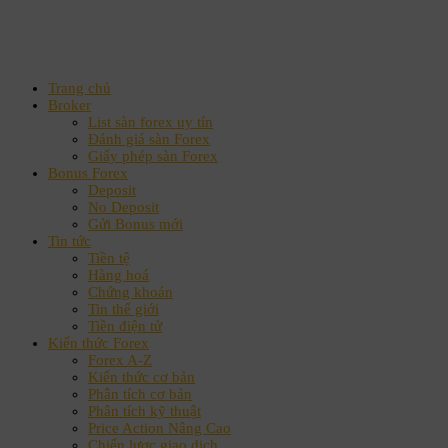
Trang chủ
Broker
List sàn forex uy tín
Đánh giá sàn Forex
Giấy phép sàn Forex
Bonus Forex
Deposit
No Deposit
Gửi Bonus mới
Tin tức
Tiền tệ
Hàng hoá
Chứng khoán
Tin thế giới
Tiền điện tử
Kiến thức Forex
Forex A-Z
Kiến thức cơ bản
Phân tích cơ bản
Phân tích kỹ thuật
Price Action Nâng Cao
Chiến lược giao dịch