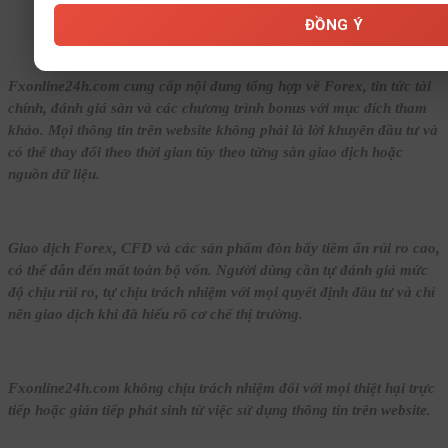
© Bản quyền thuộc về FxOnline24h.
ĐỒNG Ý
Fxonline24h.com cung cấp nội dung tổng hợp về Forex, tin tức tài
chính, đánh giá sàn và các chương trình bonus với mục đích tham
khảo. Mọi thông tin trên website không phải là lời khuyên đầu tư và
có thể thay đổi theo thời gian tùy theo từng sàn giao dịch hoặc
nguồn dữ liệu.
Giao dịch Forex, CFD và các sản phẩm đòn bẩy tiềm ẩn rủi ro cao,
có thể dẫn đến mất toàn bộ vốn. Người dùng cần tự đánh giá mức
độ chịu rủi ro, tự chịu trách nhiệm với mọi quyết định đầu tư và chỉ
nên giao dịch khi đã hiểu rõ cơ chế thị trường.
Fxonline24h.com không chịu trách nhiệm đối với mọi thiệt hại trực
tiếp hoặc gián tiếp phát sinh từ việc sử dụng thông tin trên website.