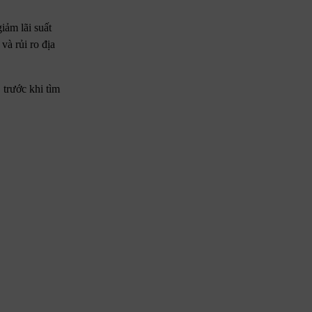
iảm lãi suất
à rủi ro địa
trước khi tìm