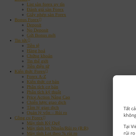
List sàn forex uy tín
Đánh giá sàn Forex
Giấy phép sàn Forex
Bonus Forex
Deposit
No Deposit
Gửi Bonus mới
Tin tức
Tiền tệ
Hàng hoá
Chứng khoán
Tin thế giới
Tiền điện tử
Kiến thức Forex
Forex A-Z
Kiến thức cơ bản
Phân tích cơ bản
Phân tích kỹ thuật
Price Action Nâng Cao
Chiến lược giao dịch
Tâm lý giao dịch
Tất c
Quản lý vốn – Rủi ro
không
Công cụ Forex
Máy tính Ký Quỹ
Tại V
Máy tính lợi Nhuận/Rủi ro (R:R)
rủi r
Máy tính Lot theo % rủi ro