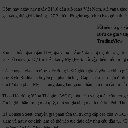
Hôm nay ngày nay ngày 31/10 đầu giờ sáng Việt Nam, giá vàng giao
giá vàng thế giới khoảng 127.3 triệu đồng/lượng (chưa bao gồm thuế 
Biểu đồ giá vàng
TradingView
Sau hai tuần giảm gần 11%, giá vàng thế giới đã tăng mạnh trở lại t
lãi suất của Cục Dự trữ Liên bang Mỹ (Fed). Dù vậy, tiến triển tron
Các chuyên gia cho rằng việc đồng USD giảm giá là yếu tố chính giúp
ông Kyle Rodda – chuyên gia phân tích tại Capital.com – nhận định. 
dịu từ đàm phán Mỹ – Trung đang làm giảm phần nào nhu cầu trú ẩn 
Theo Hội đồng Vàng Thế giới (WGC), nhu cầu vàng toàn cầu trong qu
được ghi nhận trong một quý, nhờ sự gia tăng mạnh mẽ từ kênh đầu t
Bà Louise Street, chuyên gia phân tích thị trường cấp cao của WGC, 
giảm và nguy cơ đình lạm có thể tiếp tục thúc đẩy nhu cầu đầu tư. “Dữ
ngưỡng bão hòa,” bà nhận định.