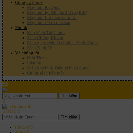
Công cụ Forex
Máy tính Ký Quỹ
Máy tính lợi Nhuận/Rủi ro (R:R)
Máy tính Lot theo % rủi ro
Máy tính rủi ro phá sản
Ebook
Kho Sách Tài Chính
Sách Chứng Khoán
Sách giao dịch tài chính – Sách đầu tư
Sách Kinh Tế
Về chúng tôi
Giới Thiệu
Liên hệ
Điều khoản & Điều kiện sử dụng
Chính sách bảo mật
Tìm kiếm
Tìm kiếm
Trang chủ
Broker