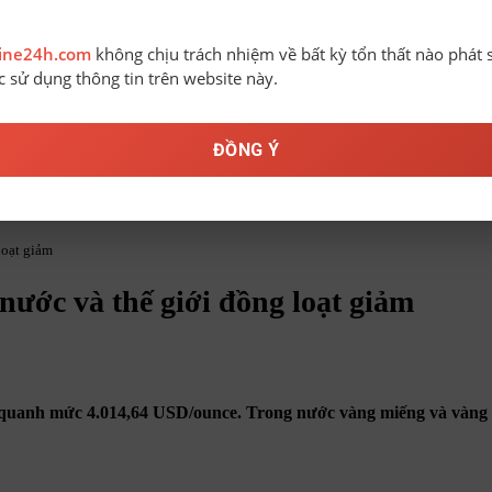
line24h.com
không chịu trách nhiệm về bất kỳ tổn thất nào phát 
ệc sử dụng thông tin trên website này.
ĐỒNG Ý
loạt giảm
ước và thế giới đồng loạt giảm
g quanh mức 4.014,64 USD/ounce. Trong nước vàng miếng và vàng