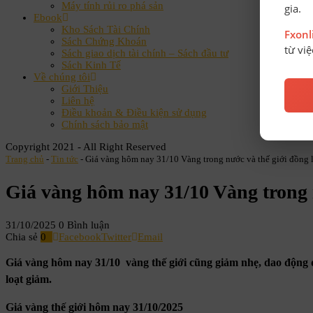
Máy tính rủi ro phá sản
gia.
Ebook
Kho Sách Tài Chính
Fxon
Sách Chứng Khoán
từ vi
Sách giao dịch tài chính – Sách đầu tư
Sách Kinh Tế
Về chúng tôi
Giới Thiệu
Liên hệ
Điều khoản & Điều kiện sử dụng
Chính sách bảo mật
Copyright 2021 - All Right Reserved
Trang chủ
-
Tin tức
-
Giá vàng hôm nay 31/10 Vàng trong nước và thế giới đồng 
Giá vàng hôm nay 31/10 Vàng trong n
31/10/2025
0 Bình luận
Chia sẻ
0
Facebook
Twitter
Email
Giá vàng hôm nay 31/10 vàng thế giới cũng giảm nhẹ, dao độn
loạt giảm.
Giá vàng thế giới hôm nay 31/10/2025