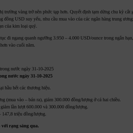
thị trường vàng trở nên phức tạp hơn. Quyết định tạm dừng chu kỳ cắt g
ng đồng USD suy yếu, nhu cầu mua vào của các ngân hàng trung ương v
ạn của kim loại quý.
p tục đi ngang quanh ngưỡng 3.950 – 4.000 USD/ounce trong ngắn hạn, 
g hơn vào cuối năm.
rong nước ngày 31-10-2025
ại hầu hết các thương hiệu.
ng (mua vào – bán ra), giảm 300.000 đồng/lượng ở cả hai chiều.
 giảm lần lượt 600.000 và 300.000 đồng/lượng.
 147,8 triệu đồng/lượng.
 với rạng sáng qua.