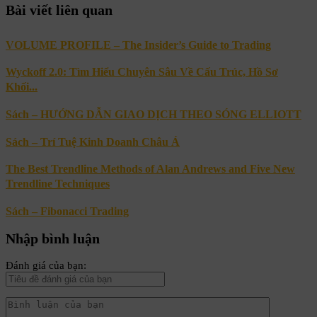
Bài viết liên quan
VOLUME PROFILE – The Insider’s Guide to Trading
Wyckoff 2.0: Tìm Hiểu Chuyên Sâu Về Cấu Trúc, Hồ Sơ
Khối...
Sách – HƯỚNG DẪN GIAO DỊCH THEO SÓNG ELLIOTT
Sách – Trí Tuệ Kinh Doanh Châu Á
The Best Trendline Methods of Alan Andrews and Five New
Trendline Techniques
Sách – Fibonacci Trading
Nhập bình luận
Đánh giá của bạn: