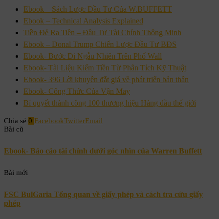
Ebook – Sách Lược Đầu Tư Của W.BUFFETT
Ebook – Technical Analysis Explained
Tiền Đẻ Ra Tiền – Đầu Tư Tài Chính Thông Minh
Ebook – Donal Trump Chiến Lược Đầu Tư BĐS
Ebook- Bước Đi Ngẫu Nhiên Trên Phố Wall
Ebook- Tài Liệu Kiếm Tiền Từ Phân Tích Kỹ Thuật
Ebook- 396 Lời khuyên đắt giá về phát triển bản thân
Ebook- Công Thức Của Vận May
Bí quyết thành công 100 thương hiệu Hàng đầu thế giới
Chia sẻ
0
Facebook
Twitter
Email
Bài cũ
Ebook- Báo cáo tài chính dưới góc nhìn của Warren Buffett
Bài mới
FSC BulGaria Tổng quan về giấy phép và cách tra cứu giấy
phép