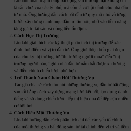
Lindahl nhấn mạnh rằng bất động sản thương mại không chỉ
là sân chơi của các tỷ phú, mà còn là cơ hội dành cho nhà đầu
tư nhỏ. Ông hướng dẫn cách bắt đầu từ quy mô nhỏ và từng
bước xây dựng danh mục đầu tư lớn hơn, nhờ vào tiềm năng
tăng giá trị tài sản và dòng tiền ổn định.
Cách Đọc Thị Trường
Lindahl giải thích các kỹ thuật phân tích thị trường để xác
định thời điểm và vị trí đầu tư. Ông giới thiệu bốn giai đoạn
của chu kỳ thị trường, từ “thị trường người mua” đến “thị
trường người bán,” giúp nhà đầu tư nắm bắt được xu hướng
và điều chỉnh chiến lược phù hợp.
Trở Thành Nam Châm Hút Thương Vụ
Tác giả chia sẻ cách thu hút những thương vụ đầu tư bất động
sản tốt bằng cách xây dựng mạng lưới kết nối, tạo dựng danh
tiếng và sử dụng chiến lược tiếp thị hiệu quả để tiếp cận nhiều
cơ hội hơn.
Cách Hiểu Một Thương Vụ
Lindahl hướng dẫn cách phân tích chi tiết các yếu tố chính
của mỗi thương vụ bất động sản, từ tài chính đến vị trí và tiềm