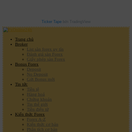
Ticker Tape
bởi TradingView
Trang chủ
Broker
List sàn forex uy tín
Đánh giá sàn Forex
Giấy phép sàn Forex
Bonus Forex
Deposit
No Deposit
Gửi Bonus mới
Tin tức
Tiền tệ
Hàng hoá
Chứng khoán
Tin thế giới
Tiền điện tử
Kiến thức Forex
Forex A-Z
Kiến thức cơ bản
Phân tích cơ bản