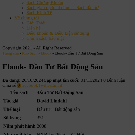
Sách Chứng Khoán
Sách giao dịch tài chính – Sách đầu tư
Sách Kinh Tế
Về chúng tôi
Giới Thiệu
Liên hệ
Điều khoản & Điều kiện sử dụng
Chính sách bảo mật
Copyright 2021 - All Right Reserved
Trang chủ
-
Kho Sách - Ebook
-
Ebook- Đầu Tư Bất Động Sản
Ebook- Đầu Tư Bất Động Sản
Đã đăng:
26/10/2024
Cập nhật lần cuối:
01/11/2024
0 Bình luận
Chia sẻ
0
Facebook
Twitter
Email
Tên sách
Đầu Tư Bất Động Sản
Tác giả
David Lindahl
Thể loại
Đầu tư – Bất động sản
Số trang
351
Năm phát hành
2008
Nhà xuất bản
NXB lao động – Xã Hội