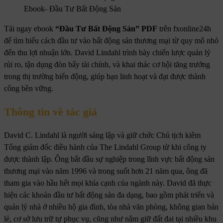
Ebook- Đầu Tư Bất Động Sản
Tải ngay ebook
“Đầu Tư Bất Động Sản” PDF
trên fxonline24h
để tìm hiểu cách đầu tư vào bất động sản thương mại từ quy mô nhỏ
đến thu lợi nhuận lớn. David Lindahl trình bày chiến lược quản lý
rủi ro, tận dụng đòn bẩy tài chính, và khai thác cơ hội tăng trưởng
trong thị trường biến động, giúp bạn linh hoạt và đạt được thành
công bền vững.
Thông tin về tác giả
David C. Lindahl là người sáng lập và giữ chức Chủ tịch kiêm
Tổng giám đốc điều hành của The Lindahl Group từ khi công ty
được thành lập. Ông bắt đầu sự nghiệp trong lĩnh vực bất động sản
thương mại vào năm 1996 và trong suốt hơn 21 năm qua, ông đã
tham gia vào hầu hết mọi khía cạnh của ngành này. David đã thực
hiện các khoản đầu tư bất động sản đa dạng, bao gồm phát triển và
quản lý nhà ở nhiều hộ gia đình, tòa nhà văn phòng, không gian bán
lẻ, cơ sở lưu trữ tự phục vụ, cũng như nắm giữ đất đai tại nhiều khu