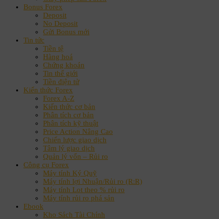
Bonus Forex
Deposit
No Deposit
Gửi Bonus mới
Tin tức
Tiền tệ
Hàng hoá
Chứng khoán
Tin thế giới
Tiền điện tử
Kiến thức Forex
Forex A-Z
Kiến thức cơ bản
Phân tích cơ bản
Phân tích kỹ thuật
Price Action Nâng Cao
Chiến lược giao dịch
Tâm lý giao dịch
Quản lý vốn – Rủi ro
Công cụ Forex
Máy tính Ký Quỹ
Máy tính lợi Nhuận/Rủi ro (R:R)
Máy tính Lot theo % rủi ro
Máy tính rủi ro phá sản
Ebook
Kho Sách Tài Chính