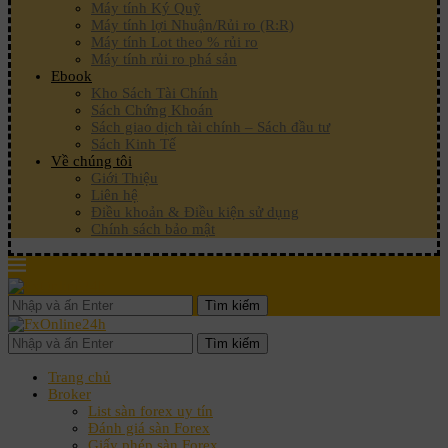
Máy tính Ký Quỹ
Máy tính lợi Nhuận/Rủi ro (R:R)
Máy tính Lot theo % rủi ro
Máy tính rủi ro phá sản
Ebook
Kho Sách Tài Chính
Sách Chứng Khoán
Sách giao dịch tài chính – Sách đầu tư
Sách Kinh Tế
Về chúng tôi
Giới Thiệu
Liên hệ
Điều khoản & Điều kiện sử dụng
Chính sách bảo mật
Tìm kiếm
Tìm kiếm
Trang chủ
Broker
List sàn forex uy tín
Đánh giá sàn Forex
Giấy phép sàn Forex