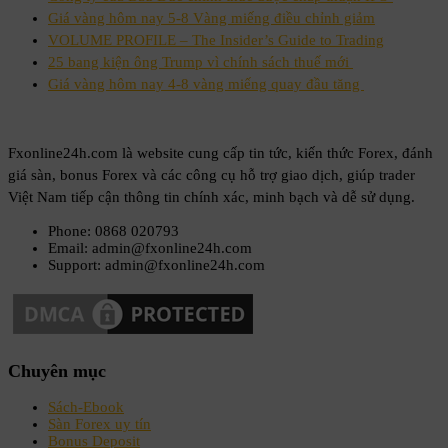
Giá vàng hôm nay 5-8 Vàng miếng điều chỉnh giảm
VOLUME PROFILE – The Insider’s Guide to Trading
25 bang kiện ông Trump vì chính sách thuế mới
Giá vàng hôm nay 4-8 vàng miếng quay đầu tăng
Fxonline24h.com là website cung cấp tin tức, kiến thức Forex, đánh
giá sàn, bonus Forex và các công cụ hỗ trợ giao dịch, giúp trader
Việt Nam tiếp cận thông tin chính xác, minh bạch và dễ sử dụng.
Phone: 0868 020793
Email: admin@fxonline24h.com
Support: admin@fxonline24h.com
Chuyên mục
Sách-Ebook
Sàn Forex uy tín
Bonus Deposit