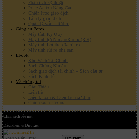
Phân tích kỹ thuật
Price Action Nâng Cao
Chiến lược giao dịch
Tâm lý giao dịch
Quản lý vốn – Rủi ro
Công cụ Forex
Máy tính Ký Quỹ
Máy tính lợi Nhuận/Rủi ro (R:R)
Máy tính Lot theo % rủi ro
Máy tính rủi ro phá sản
Ebook
Kho Sách Tài Chính
Sách Chứng Khoán
Sách giao dịch tài chính – Sách đầu tư
Sách Kinh Tế
Về chúng tôi
Giới Thiệu
Liên hệ
Điều khoản & Điều kiện sử dụng
Chính sách bảo mật
Chính sách bảo mật
Điều khoản & Điều kiện
Tìm kiếm