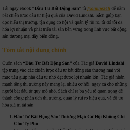
Tải ngay ebook
“Đầu Tư Bất Động Sản”
từ
fxonline24h
để nắm
bắt chiến lược đầu tư hiệu quả của David Lindahl. Sách giúp bạn
đọc hiểu thị trường, tận dụng cơ hội và quản lý rủi ro, từ đó tối đa
hóa lợi nhuận và phát triển tài sản bền vững trong lĩnh vực bất động
sản thương mại đầy biến động.
Tóm tắt nội dung chính
Cuốn sách
“Đầu Tư Bất Động Sản”
của Tác giả
David Lindahl
tập trung vào các chiến lược đầu tư bất động sản thương mại với
mục tiêu giúp nhà đầu tư nhỏ đạt được lợi nhuận lớn. Tác giả nhấn
mạnh rằng thị trường này mang lại nhiều cơ hội, ngay cả cho những
người bắt đầu từ quy mô nhỏ. Sách chỉ ra ba yếu tố quan trọng để
thành công: phân tích thị trường, quản lý rủi ro hiệu quả, và tối ưu
hóa giá trị tài sản.
Đầu Tư Bất Động Sản Thương Mại: Cơ Hội Không Chỉ
Cho Tỷ Phú