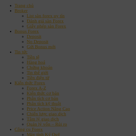
Trang chủ
Broker
List sàn forex uy tín
Đánh giá sàn Forex
Giấy phép sàn Forex
Bonus Forex
Deposit
No Deposit
Gửi Bonus mới
Tin tức
Tiền tệ
Hàng hoá
Chứng khoán
Tin thế giới
Tiền điện tử
Kiến thức Forex
Forex A-Z
Kiến thức cơ bản
Phân tích cơ bản
Phân tích kỹ thuật
Price Action Nâng Cao
Chiến lược giao dịch
Tâm lý giao dịch
Quản lý vốn – Rủi ro
Công cụ Forex
Máy tính Ký Quỹ