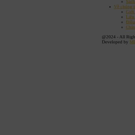
Sách
Về chúng t
Giới
Liên
Điều
Chín
@2024 - All Righ
Developed by
M