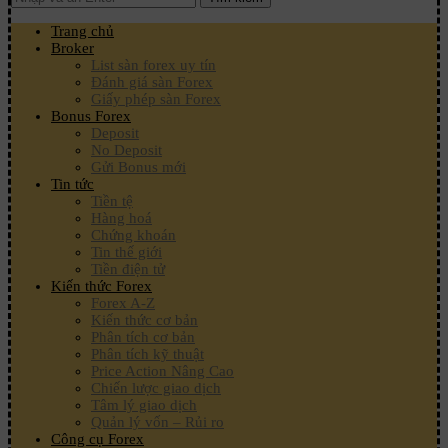
Trang chủ
Broker
List sàn forex uy tín
Đánh giá sàn Forex
Giấy phép sàn Forex
Bonus Forex
Deposit
No Deposit
Gửi Bonus mới
Tin tức
Tiền tệ
Hàng hoá
Chứng khoán
Tin thế giới
Tiền điện tử
Kiến thức Forex
Forex A-Z
Kiến thức cơ bản
Phân tích cơ bản
Phân tích kỹ thuật
Price Action Nâng Cao
Chiến lược giao dịch
Tâm lý giao dịch
Quản lý vốn – Rủi ro
Công cụ Forex