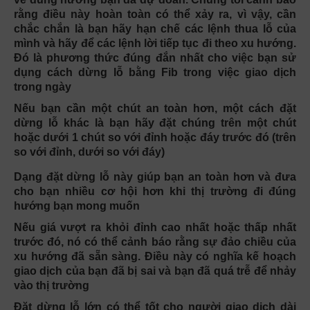
rằng điều này hoàn toàn có thể xảy ra, vì vậy, cần
chắc chắn là bạn hãy hạn chế các lệnh thua lỗ của
mình và hãy để các lệnh lời tiếp tục đi theo xu hướng.
Đó là phương thức đúng đắn nhất cho việc bạn sử
dụng cách dừng lỗ bằng Fib trong việc giao dịch
trong ngày
Nếu bạn cần một chút an toàn hơn, một cách đặt
dừng lỗ khác là bạn hãy đặt chúng trên một chút
hoặc dưới 1 chút so với đỉnh hoặc đáy trước đó (trên
so với đỉnh, dưới so với đáy)
Dạng đặt dừng lỗ này giúp bạn an toàn hơn và đưa
cho bạn nhiều cơ hội hơn khi thị trường đi đúng
hướng bạn mong muốn
Nếu giá vượt ra khỏi đỉnh cao nhất hoặc thấp nhất
trước đó, nó có thể cảnh báo rằng sự đảo chiều của
xu hướng đã sẵn sàng. Điều này có nghĩa kế hoạch
giao dịch của bạn đã bị sai và bạn đã quá trễ để nhảy
vào thị trường
Đặt dừng lỗ lớn có thể tốt cho người giao dịch dài