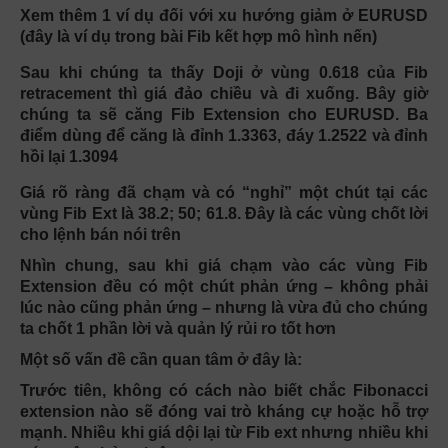
Xem thêm 1 ví dụ đối với xu hướng giảm ở EURUSD
(đây là ví dụ trong bài Fib kết hợp mô hình nến)
Sau khi chúng ta thấy Doji ở vùng 0.618 của Fib
retracement thì giá đảo chiều và đi xuống. Bây giờ
chúng ta sẽ căng Fib Extension cho EURUSD. Ba
điểm dùng để căng là đỉnh 1.3363, đáy 1.2522 và đỉnh
hồi lại 1.3094
Giá rõ ràng đã chạm và có “nghỉ” một chút tại các
vùng Fib Ext là 38.2; 50; 61.8. Đây là các vùng chốt lời
cho lệnh bán nói trên
Nhìn chung, sau khi giá chạm vào các vùng Fib
Extension đều có một chút phản ứng – không phải
lúc nào cũng phản ứng – nhưng là vừa đủ cho chúng
ta chốt 1 phần lời và quản lý rủi ro tốt hơn
Một số vấn đề cần quan tâm ở đây là:
Trước tiên, không có cách nào biết chắc Fibonacci
extension nào sẽ đóng vai trò kháng cự hoặc hỗ trợ
mạnh. Nhiều khi giá dội lại từ Fib ext nhưng nhiều khi