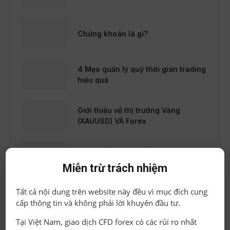
Chứng khoán là gì?
4 Mẹo quản lý quỹ thời gian trading
hiệu quả
Giới thiệu về thị trường Vàng
(XAUUSD) VÀ Forex
Sản phẩm Fx và Tiền tệ giao dịch
trong Fx
Miễn trừ trách nhiệm
Tất cả nội dung trên website này đều vì mục đích cung
Bài 98: Giao dịch trong ngày và
cấp thông tin và không phải lời khuyên đầu tư.
kiểu Swing
Tại Việt Nam, giao dịch CFD forex có các rủi ro nhất