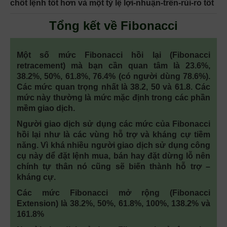
chốt lệnh tốt hơn và một tỷ lệ lợi-nhuận-trên-rủi-ro tốt
Tổng kết về Fibonacci
Một số mức Fibonacci hồi lại (Fibonacci
retracement) mà bạn cần quan tâm là 23.6%,
38.2%, 50%, 61.8%, 76.4% (có người dùng 78.6%).
Các mức quan trọng nhất là 38.2, 50 và 61.8. Các
mức này thường là mức mặc định trong các phần
mềm giao dịch.
Người giao dịch sử dụng các mức của Fibonacci
hồi lại như là các vùng hỗ trợ và kháng cự tiềm
năng. Vì khá nhiều người giao dịch sử dụng công
cụ này dể đặt lệnh mua, bán hay đặt dừng lỗ nên
chính tự thân nó cũng sẽ biến thành hỗ trợ –
kháng cự.
Các mức Fibonacci mở rộng (Fibonacci
Extension) là 38.2%, 50%, 61.8%, 100%, 138.2% và
161.8%