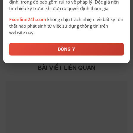
định, trong đó bao gồm rủi ro về pháp lý. Độc giả nên
tìm hiểu kỹ trước khi đưa ra quyết định tham gia.
Bài cũ
Fxonline24h.com
không chịu trách nhiệm về bất kỳ tổn
thất nào phát sinh từ việc sử dụng thông tin trên
Fibonacci Kết hợp cản, trend, mô hình nến
website này.
Bài mới
PAMM là gì ? Những ai là người cần PAMM ?
ĐỒNG Ý
BÀI VIẾT LIÊN QUAN