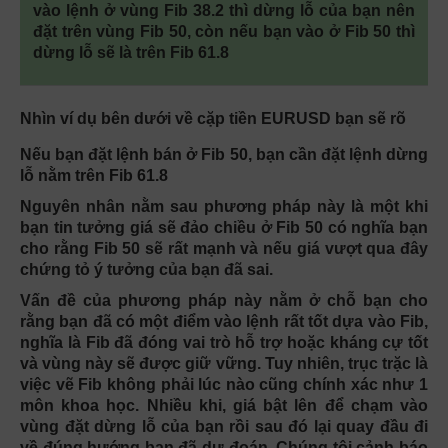
vào lệnh ở vùng Fib 38.2 thì dừng lỗ của bạn nên
đặt trên vùng Fib 50, còn nếu bạn vào ở Fib 50 thì
dừng lỗ sẽ là trên Fib 61.8
Nhìn ví dụ bên dưới về cặp tiền EURUSD bạn sẽ rõ
Nếu bạn đặt lệnh bán ở Fib 50, bạn cần đặt lệnh dừng
lỗ nằm trên Fib 61.8
Nguyên nhân nằm sau phương pháp này là một khi
bạn tin tưởng giá sẽ đảo chiều ở Fib 50 có nghĩa bạn
cho rằng Fib 50 sẽ rất mạnh và nếu giá vượt qua đây
chứng tỏ ý tưởng của bạn đã sai.
Vấn đề của phương pháp này nằm ở chỗ bạn cho
rằng bạn đã có một điểm vào lệnh rất tốt dựa vào Fib,
nghĩa là Fib đã đóng vai trò hỗ trợ hoặc kháng cự tốt
và vùng này sẽ được giữ vững. Tuy nhiên, trục trặc là
việc vẽ Fib không phải lúc nào cũng chính xác như 1
môn khoa học. Nhiều khi, giá bật lên để chạm vào
vùng đặt dừng lỗ của bạn rồi sau đó lại quay đầu đi
về đúng hướng bạn đã dự đoán. Chúng tôi cảnh báo