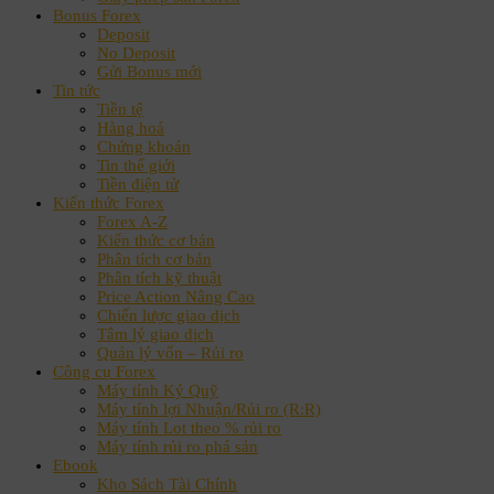
Bonus Forex
Deposit
No Deposit
Gửi Bonus mới
Tin tức
Tiền tệ
Hàng hoá
Chứng khoán
Tin thế giới
Tiền điện tử
Kiến thức Forex
Forex A-Z
Kiến thức cơ bản
Phân tích cơ bản
Phân tích kỹ thuật
Price Action Nâng Cao
Chiến lược giao dịch
Tâm lý giao dịch
Quản lý vốn – Rủi ro
Công cụ Forex
Máy tính Ký Quỹ
Máy tính lợi Nhuận/Rủi ro (R:R)
Máy tính Lot theo % rủi ro
Máy tính rủi ro phá sản
Ebook
Kho Sách Tài Chính