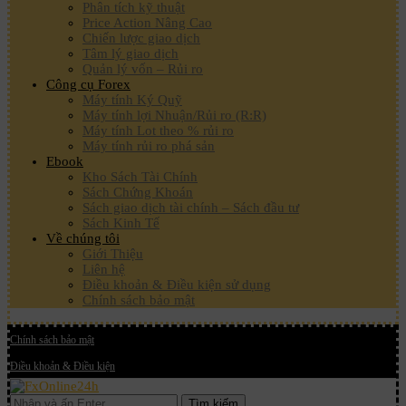
Phân tích kỹ thuật
Price Action Nâng Cao
Chiến lược giao dịch
Tâm lý giao dịch
Quản lý vốn – Rủi ro
Công cụ Forex
Máy tính Ký Quỹ
Máy tính lợi Nhuận/Rủi ro (R:R)
Máy tính Lot theo % rủi ro
Máy tính rủi ro phá sản
Ebook
Kho Sách Tài Chính
Sách Chứng Khoán
Sách giao dịch tài chính – Sách đầu tư
Sách Kinh Tế
Về chúng tôi
Giới Thiệu
Liên hệ
Điều khoản & Điều kiện sử dụng
Chính sách bảo mật
Chính sách bảo mật
Điều khoản & Điều kiện
Tìm kiếm