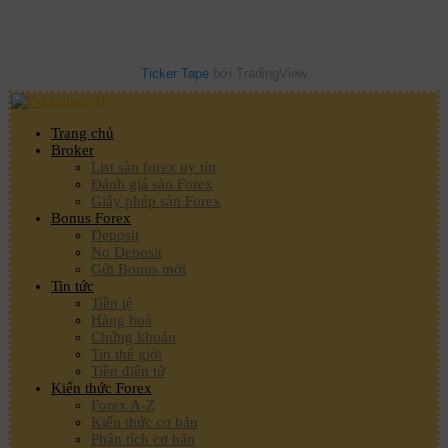
Ticker Tape
bởi TradingView
Trang chủ
Broker
List sàn forex uy tín
Đánh giá sàn Forex
Giấy phép sàn Forex
Bonus Forex
Deposit
No Deposit
Gửi Bonus mới
Tin tức
Tiền tệ
Hàng hoá
Chứng khoán
Tin thế giới
Tiền điện tử
Kiến thức Forex
Forex A-Z
Kiến thức cơ bản
Phân tích cơ bản