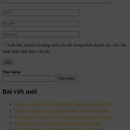
Lưu tên, email và trang web của tôi trong trình duyệt này cho lần
bình luận tiếp theo của tôi.
Tìm kiếm
Tìm kiếm
Bài viết mới
Công ty của Bầu Đức chính thức được chấp thuận IPO
Giá vàng hôm nay 5-8 Vàng miếng điều chỉnh giảm
VOLUME PROFILE – The Insider’s Guide to Trading
25 bang kiện ông Trump vì chính sách thuế mới
Giá vàng hôm nay 4-8 vàng miếng quay đầu tăng