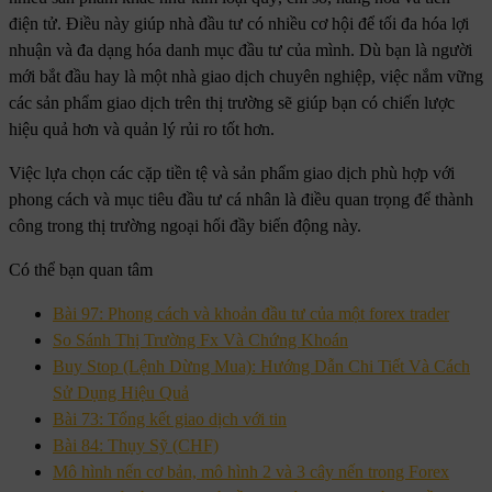
điện tử. Điều này giúp nhà đầu tư có nhiều cơ hội để tối đa hóa lợi
nhuận và đa dạng hóa danh mục đầu tư của mình. Dù bạn là người
mới bắt đầu hay là một nhà giao dịch chuyên nghiệp, việc nắm vững
các sản phẩm giao dịch trên thị trường sẽ giúp bạn có chiến lược
hiệu quả hơn và quản lý rủi ro tốt hơn.
Việc lựa chọn các cặp tiền tệ và sản phẩm giao dịch phù hợp với
phong cách và mục tiêu đầu tư cá nhân là điều quan trọng để thành
công trong thị trường ngoại hối đầy biến động này.
Có thể bạn quan tâm
Bài 97: Phong cách và khoản đầu tư của một forex trader
So Sánh Thị Trường Fx Và Chứng Khoán
Buy Stop (Lệnh Dừng Mua): Hướng Dẫn Chi Tiết Và Cách
Sử Dụng Hiệu Quả
Bài 73: Tổng kết giao dịch với tin
Bài 84: Thụy Sỹ (CHF)
Mô hình nến cơ bản, mô hình 2 và 3 cây nến trong Forex