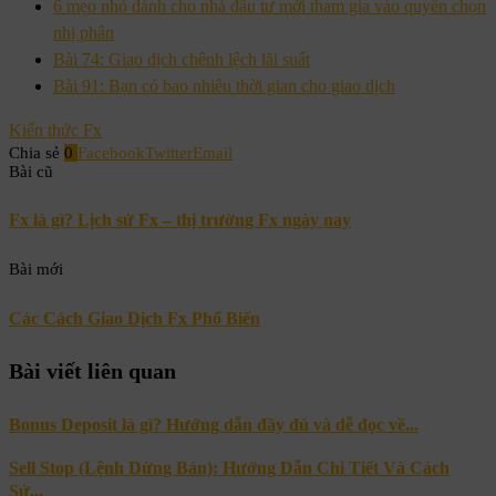
6 mẹo nhỏ dành cho nhà đầu tư mới tham gia vào quyền chọn
nhị phân
Bài 74: Giao dịch chênh lệch lãi suất
Bài 91: Bạn có bao nhiêu thời gian cho giao dịch
Kiến thức Fx
Chia sẻ
0
Facebook
Twitter
Email
Bài cũ
Fx là gì? Lịch sử Fx – thị trường Fx ngày nay
Bài mới
Các Cách Giao Dịch Fx Phổ Biến
Bài viết liên quan
Bonus Deposit là gì? Hướng dẫn đầy đủ và dễ đọc về...
Sell Stop (Lệnh Dừng Bán): Hướng Dẫn Chi Tiết Và Cách
Sử...