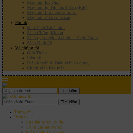
Máy tính Ký Quỹ
Máy tính lợi Nhuận/Rủi ro (R:R)
Máy tính Lot theo % rủi ro
Máy tính rủi ro phá sản
Ebook
Kho Sách Tài Chính
Sách Chứng Khoán
Sách giao dịch tài chính – Sách đầu tư
Sách Kinh Tế
Về chúng tôi
Giới Thiệu
Liên hệ
Điều khoản & Điều kiện sử dụng
Chính sách bảo mật
Tìm kiếm
Tìm kiếm
Trang chủ
Broker
List sàn forex uy tín
Đánh giá sàn Forex
Giấy phép sàn Forex