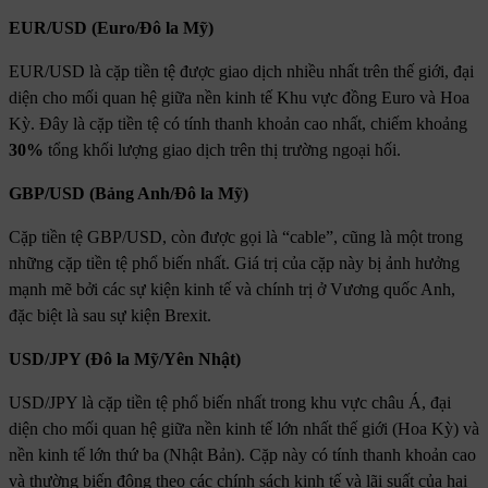
EUR/USD (Euro/Đô la Mỹ)
EUR/USD là cặp tiền tệ được giao dịch nhiều nhất trên thế giới, đại
diện cho mối quan hệ giữa nền kinh tế Khu vực đồng Euro và Hoa
Kỳ. Đây là cặp tiền tệ có tính thanh khoản cao nhất, chiếm khoảng
30%
tổng khối lượng giao dịch trên thị trường ngoại hối.
GBP/USD (Bảng Anh/Đô la Mỹ)
Cặp tiền tệ GBP/USD, còn được gọi là “cable”, cũng là một trong
những cặp tiền tệ phổ biến nhất. Giá trị của cặp này bị ảnh hưởng
mạnh mẽ bởi các sự kiện kinh tế và chính trị ở Vương quốc Anh,
đặc biệt là sau sự kiện Brexit.
USD/JPY (Đô la Mỹ/Yên Nhật)
USD/JPY là cặp tiền tệ phổ biến nhất trong khu vực châu Á, đại
diện cho mối quan hệ giữa nền kinh tế lớn nhất thế giới (Hoa Kỳ) và
nền kinh tế lớn thứ ba (Nhật Bản). Cặp này có tính thanh khoản cao
và thường biến động theo các chính sách kinh tế và lãi suất của hai