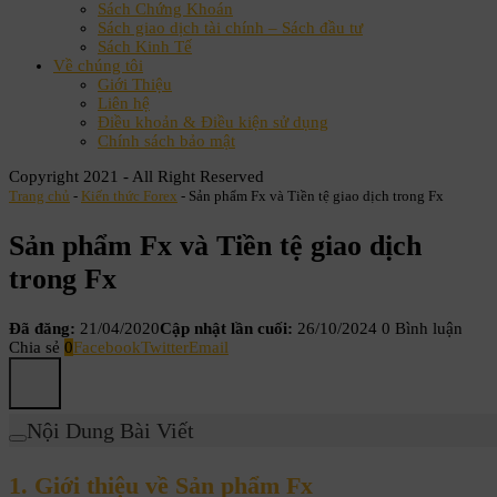
Sách Chứng Khoán
Sách giao dịch tài chính – Sách đầu tư
Sách Kinh Tế
Về chúng tôi
Giới Thiệu
Liên hệ
Điều khoản & Điều kiện sử dụng
Chính sách bảo mật
Copyright 2021 - All Right Reserved
Trang chủ
-
Kiến thức Forex
-
Sản phẩm Fx và Tiền tệ giao dịch trong Fx
Sản phẩm Fx và Tiền tệ giao dịch
trong Fx
Đã đăng:
21/04/2020
Cập nhật lần cuối:
26/10/2024
0 Bình luận
Chia sẻ
0
Facebook
Twitter
Email
Nội Dung Bài Viết
1. Giới thiệu về Sản phẩm Fx