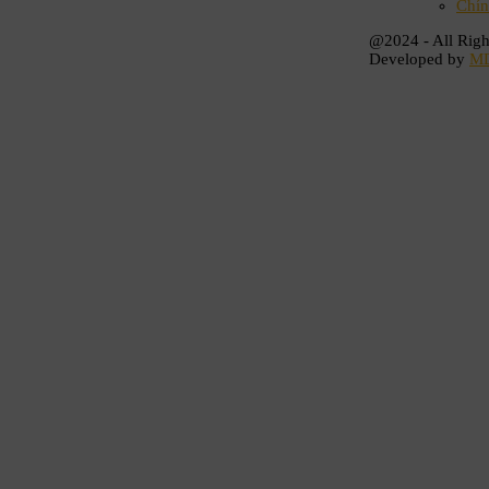
Chín
@2024 - All Righ
Developed by
M