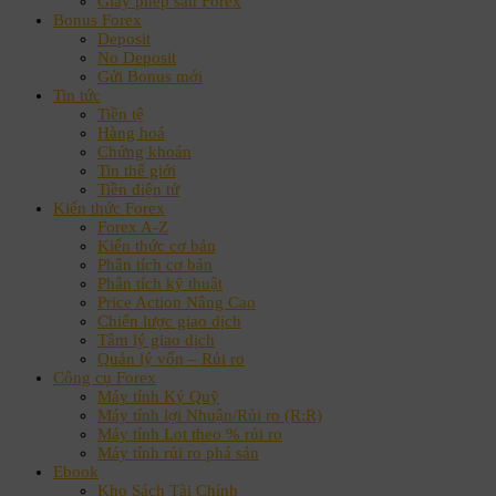
Giấy phép sàn Forex
Bonus Forex
Deposit
No Deposit
Gửi Bonus mới
Tin tức
Tiền tệ
Hàng hoá
Chứng khoán
Tin thế giới
Tiền điện tử
Kiến thức Forex
Forex A-Z
Kiến thức cơ bản
Phân tích cơ bản
Phân tích kỹ thuật
Price Action Nâng Cao
Chiến lược giao dịch
Tâm lý giao dịch
Quản lý vốn – Rủi ro
Công cụ Forex
Máy tính Ký Quỹ
Máy tính lợi Nhuận/Rủi ro (R:R)
Máy tính Lot theo % rủi ro
Máy tính rủi ro phá sản
Ebook
Kho Sách Tài Chính