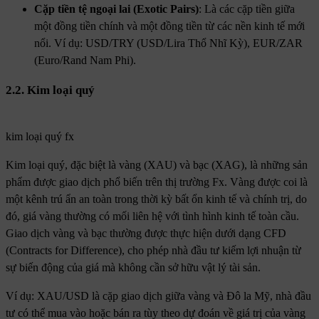
Cặp tiền tệ ngoại lai (Exotic Pairs)
: Là các cặp tiền giữa
một đồng tiền chính và một đồng tiền từ các nền kinh tế mới
nổi. Ví dụ: USD/TRY (USD/Lira Thổ Nhĩ Kỳ), EUR/ZAR
(Euro/Rand Nam Phi).
2.2. Kim loại quý
kim loại quý fx
Kim loại quý, đặc biệt là vàng (XAU) và bạc (XAG), là những sản
phẩm được giao dịch phổ biến trên thị trường Fx. Vàng được coi là
một kênh trú ẩn an toàn trong thời kỳ bất ổn kinh tế và chính trị, do
đó, giá vàng thường có mối liên hệ với tình hình kinh tế toàn cầu.
Giao dịch vàng và bạc thường được thực hiện dưới dạng CFD
(Contracts for Difference), cho phép nhà đầu tư kiếm lợi nhuận từ
sự biến động của giá mà không cần sở hữu vật lý tài sản.
Ví dụ: XAU/USD là cặp giao dịch giữa vàng và Đô la Mỹ, nhà đầu
tư có thể mua vào hoặc bán ra tùy theo dự đoán về giá trị của vàng