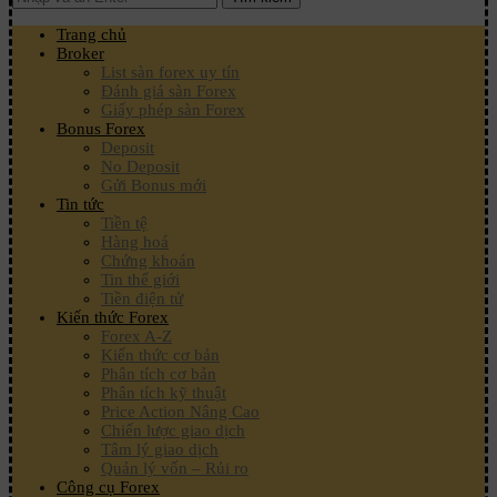
Trang chủ
Broker
List sàn forex uy tín
Đánh giá sàn Forex
Giấy phép sàn Forex
Bonus Forex
Deposit
No Deposit
Gửi Bonus mới
Tin tức
Tiền tệ
Hàng hoá
Chứng khoán
Tin thế giới
Tiền điện tử
Kiến thức Forex
Forex A-Z
Kiến thức cơ bản
Phân tích cơ bản
Phân tích kỹ thuật
Price Action Nâng Cao
Chiến lược giao dịch
Tâm lý giao dịch
Quản lý vốn – Rủi ro
Công cụ Forex