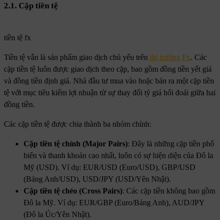
2.1. Cặp tiền tệ
tiền tệ fx
Tiền tệ vẫn là sản phẩm giao dịch chủ yếu trên
thị trường Fx
. Các
cặp tiền tệ luôn được giao dịch theo cặp, bao gồm đồng tiền yết giá
và đồng tiền định giá. Nhà đầu tư mua vào hoặc bán ra một cặp tiền
tệ với mục tiêu kiếm lợi nhuận từ sự thay đổi tỷ giá hối đoái giữa hai
đồng tiền.
Các cặp tiền tệ được chia thành ba nhóm chính:
Cặp tiền tệ chính (Major Pairs)
: Đây là những cặp tiền phổ
biến và thanh khoản cao nhất, luôn có sự hiện diện của Đô la
Mỹ (USD). Ví dụ: EUR/USD (Euro/USD), GBP/USD
(Bảng Anh/USD), USD/JPY (USD/Yên Nhật).
Cặp tiền tệ chéo (Cross Pairs)
: Các cặp tiền không bao gồm
Đô la Mỹ. Ví dụ: EUR/GBP (Euro/Bảng Anh), AUD/JPY
(Đô la Úc/Yên Nhật).