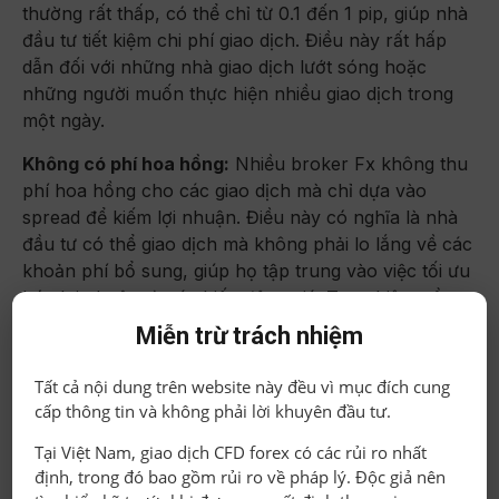
thường rất thấp, có thể chỉ từ 0.1 đến 1 pip, giúp nhà
đầu tư tiết kiệm chi phí giao dịch. Điều này rất hấp
dẫn đối với những nhà giao dịch lướt sóng hoặc
những người muốn thực hiện nhiều giao dịch trong
một ngày.
Không có phí hoa hồng:
Nhiều broker Fx không thu
phí hoa hồng cho các giao dịch mà chỉ dựa vào
spread để kiếm lợi nhuận. Điều này có nghĩa là nhà
đầu tư có thể giao dịch mà không phải lo lắng về các
khoản phí bổ sung, giúp họ tập trung vào việc tối ưu
hóa lợi nhuận từ các biến động giá. Tuy nhiên, cần
lưu ý rằng một số broker có thể áp dụng các khoản
Miễn trừ trách nhiệm
phí khác, chẳng hạn như phí qua đêm (swap) nếu
giữ vị thế qua đêm.
Tất cả nội dung trên website này đều vì mục đích cung
cấp thông tin và không phải lời khuyên đầu tư.
Thị trường Chứng Khoán
Tại Việt Nam, giao dịch CFD forex có các rủi ro nhất
Chi phí giao dịch cao hơn:
Trong thị trường chứng
định, trong đó bao gồm rủi ro về pháp lý. Độc giả nên
khoán, nhà đầu tư thường phải trả phí hoa hồng cho