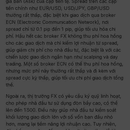
giá bán (Ask) của cặp tiền tệ. Spread trên các cặp
tiền chính như EUR/USD, USD/JPY, GBP/USD
thường rất thấp, đặc biệt khi giao dịch qua broker
ECN (Electronic Communication Network), nơi
spread chỉ từ 0.1 pip đến 1 pip, giúp tối ưu hóa chi
phí. Hầu hết các broker FX không thu phí hoa hồng
cho các giao dịch mà chỉ kiếm lợi nhuận từ spread,
giúp giảm chi phí cho nhà đầu tư, đặc biệt là với các
chiến lược giao dịch ngắn hạn như scalping và day
trading. Một số broker ECN có thể thu phí hoa hồng,
nhưng mức phí này thường rất thấp và đi kèm với
spread cực kỳ thấp, giúp tối ưu chi phí giao dịch tổng
thể.
Ngoài ra, thị trường FX có yêu cầu ký quỹ linh hoạt,
cho phép nhà đầu tư sử dụng đòn bẩy cao, có thể
lên đến 1:500. Điều này giúp nhà đầu tư kiểm soát
khối lượng giao dịch lớn với số vốn ban đầu nhỏ
hơn, mang lại tiềm năng lợi nhuận cao. Tuy nhiên,