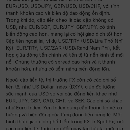
EUR/USD, USD/JPY, GBP/USD, USD/CHF, với tính
thanh khoản cao và biên độ dao động ổn định.
Trong khi đó, cặp tiền chéo là các cặp không có
USD, như EUR/GBP, EUR/JPY, GBP/JPY, có tính
biến động cao hơn, mang lại cơ hội giao dịch tốt hơn.
Cặp tiền ngoại lai, ví dụ USD/TRY (USD/Lira Thổ Nhĩ
Kỳ), EUR/TRY, USD/ZAR (USD/Rand Nam Phi), kết
hợp giữa đồng tiền chính và tiền tệ từ nền kinh tế mới
nổi. Chúng thường có spread cao hơn và ít thanh
khoản hơn, nhưng có tiềm năng biến động lớn.
Ngoài cặp tiền tệ, thị trường FX còn có các chỉ số
tiền tệ, như US Dollar Index (DXY), giúp đo lường
sức mạnh của USD so với các đồng tiền khác như
EUR, JPY, GBP, CAD, CHF, và SEK. Các chỉ số khác
như Euro Index, Yen Index cung cấp thông tin về xu
hướng và biến động của từng đồng tiền riêng lẻ. Một
hình thức giao dịch phổ biến trong FX là Spot Fx, nơi
các cặp tiền tệ được trao đổi ngay lập tức tại mức giá