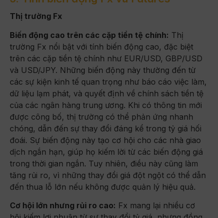
Thị trường Fx
Biến động cao trên các cặp tiền tệ chính:
Thị
trường Fx nổi bật với tính biến động cao, đặc biệt
trên các cặp tiền tệ chính như EUR/USD, GBP/USD
và USD/JPY. Những biến động này thường đến từ
các sự kiện kinh tế quan trọng như báo cáo việc làm,
dữ liệu lạm phát, và quyết định về chính sách tiền tệ
của các ngân hàng trung ương. Khi có thông tin mới
được công bố, thị trường có thể phản ứng nhanh
chóng, dẫn đến sự thay đổi đáng kể trong tỷ giá hối
đoái. Sự biến động này tạo cơ hội cho các nhà giao
dịch ngắn hạn, giúp họ kiếm lời từ các biến động giá
trong thời gian ngắn. Tuy nhiên, điều này cũng làm
tăng rủi ro, vì những thay đổi giá đột ngột có thể dẫn
đến thua lỗ lớn nếu không được quản lý hiệu quả.
Cơ hội lớn nhưng rủi ro cao:
Fx mang lại nhiều cơ
hội kiếm lợi nhuận từ sự thay đổi tỷ giá, nhưng đồng