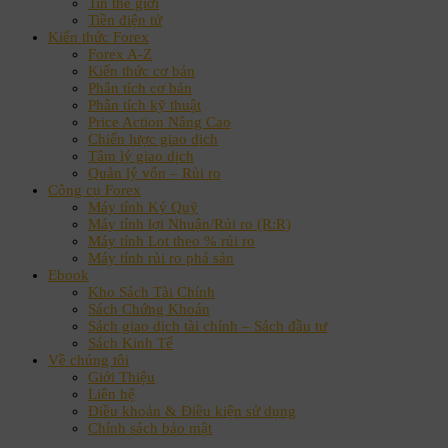
Tin thế giới
Tiền điện tử
Kiến thức Forex
Forex A-Z
Kiến thức cơ bản
Phân tích cơ bản
Phân tích kỹ thuật
Price Action Nâng Cao
Chiến lược giao dịch
Tâm lý giao dịch
Quản lý vốn – Rủi ro
Công cụ Forex
Máy tính Ký Quỹ
Máy tính lợi Nhuận/Rủi ro (R:R)
Máy tính Lot theo % rủi ro
Máy tính rủi ro phá sản
Ebook
Kho Sách Tài Chính
Sách Chứng Khoán
Sách giao dịch tài chính – Sách đầu tư
Sách Kinh Tế
Về chúng tôi
Giới Thiệu
Liên hệ
Điều khoản & Điều kiện sử dụng
Chính sách bảo mật