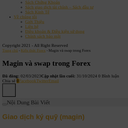
Sách Chứng Khoán
Sách giao dịch tài chính – Sách đầu tư
Sách Kinh Tế
Về chúng tôi
Giới Thiệu
Liên hệ
Điều khoản & Điều kiện sử dụng
Chính sách bảo mật
Copyright 2021 - All Right Reserved
Trang chủ
-
Kiến thức Forex
-
Magin và swap trong Forex
Magin và swap trong Forex
Đã đăng:
02/03/2023
Cập nhật lần cuối:
31/10/2024
0 Bình luận
Chia sẻ
0
Facebook
Twitter
Email
Nội Dung Bài Viết
Giao dịch ký quỹ (magin)