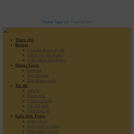
Ticker Tape
bởi TradingView
Trang chủ
Broker
List sàn forex uy tín
Đánh giá sàn Forex
Giấy phép sàn Forex
Bonus Forex
Deposit
No Deposit
Gửi Bonus mới
Tin tức
Tiền tệ
Hàng hoá
Chứng khoán
Tin thế giới
Tiền điện tử
Kiến thức Forex
Forex A-Z
Kiến thức cơ bản
Phân tích cơ bản