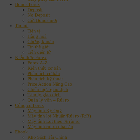
Bonus Forex
Deposit
No Deposit
Gửi Bonus mới
Tin tức
Tiền tệ
Hàng hoá
Chứng khoán
Tin thế giới
Tiền điện tử
Kiến thức Forex
Forex A-Z
Kiến thức cơ bản
Phân tích cơ bản
Phân tích kỹ thuật
Price Action Nâng Cao
Chiến lược giao dịch
Tâm lý giao dịch
Quản lý vốn – Rủi ro
Công cụ Forex
Máy tính Ký Quỹ
Máy tính lợi Nhuận/Rủi ro (R:R)
Máy tính Lot theo % rủi ro
Máy tính rủi ro phá sản
Ebook
Kho Sách Tài Chính