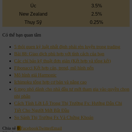
Úc
3.5%
New Zealand
2.5%
Thụy Sỹ
0.25%
Có thể bạn quan tâm
5 thói quen kỷ luật nhất định phải rèn luyện trong trading
Bài 88: Giao dịch phù hợp với tính cách của bạn
Các chỉ báo kỹ thuật đơn giản (Kết hợp và tổng kết)
Fibonacci Kết hợp cản, trend, mô hình nến
Mô hình giá Harmonic
Ichimoku tổng hợp cơ bản và nâng cao
6 mẹo nhỏ dành cho nhà đầu tư mới tham gia vào quyền chọn
nhị phân
Cách Tính Lời Lỗ Trong Thị Trường Fx: Hướng Dẫn Chi
Tiết Cho Người Mới Bắt Đầu
So Sánh Thị Trường Fx Và Chứng Khoán
Chia sẻ
0
Facebook
Twitter
Email