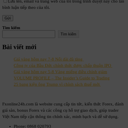
Lưu tên, email và trang web của tôi trong trình duyệt này cho lần
bình luận tiếp theo của tôi.
Tìm kiếm
Tìm kiếm
Bài viết mới
Giá vàng hôm nay 7-8 Nối dài đà tăng
Công ty của Bầu Đức chính thức được chấp thuận IPO
Giá vàng hôm nay 5-8 Vàng miếng điều chỉnh giảm
VOLUME PROFILE – The Insider’s Guide to Trading
25 bang kiện ông Trump vì chính sách thuế mới
Fxonline24h.com là website cung cấp tin tức, kiến thức Forex, đánh
giá sàn, bonus Forex và các công cụ hỗ trợ giao dịch, giúp trader
Việt Nam tiếp cận thông tin chính xác, minh bạch và dễ sử dụng.
Phone: 0868 020793