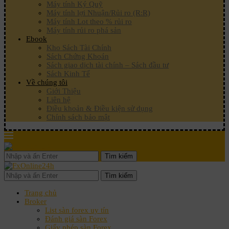
Máy tính Ký Quỹ
Máy tính lợi Nhuận/Rủi ro (R:R)
Máy tính Lot theo % rủi ro
Máy tính rủi ro phá sản
Ebook
Kho Sách Tài Chính
Sách Chứng Khoán
Sách giao dịch tài chính – Sách đầu tư
Sách Kinh Tế
Về chúng tôi
Giới Thiệu
Liên hệ
Điều khoản & Điều kiện sử dụng
Chính sách bảo mật
Tìm kiếm
Tìm kiếm
Trang chủ
Broker
List sàn forex uy tín
Đánh giá sàn Forex
Giấy phép sàn Forex