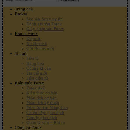
Trang chủ
Broker
List sàn forex uy tín
Đánh giá sàn Forex
Giấy phép sàn Forex
Bonus Forex
Deposit
No Deposit
Gửi Bonus mới
Tin tức
Tiền tệ
Hàng hoá
Chứng khoán
Tin thế giới
Tiền điện tử
Kiến thức Forex
Forex A-Z
Kiến thức cơ bản
Phân tích cơ bản
Phân tích kỹ thuật
Price Action Nâng Cao
Chiến lược giao dịch
Tâm lý giao dịch
Quản lý vốn – Rủi ro
Công cụ Forex