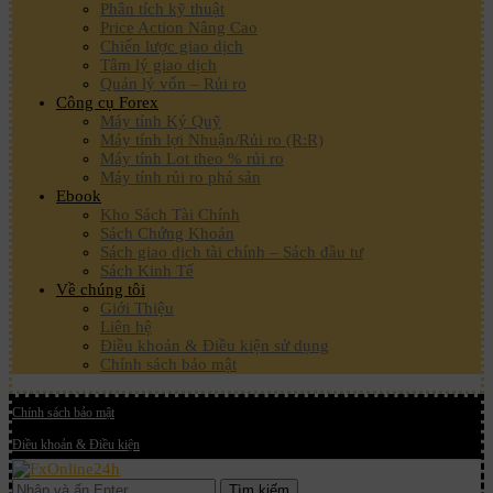
Phân tích kỹ thuật
Price Action Nâng Cao
Chiến lược giao dịch
Tâm lý giao dịch
Quản lý vốn – Rủi ro
Công cụ Forex
Máy tính Ký Quỹ
Máy tính lợi Nhuận/Rủi ro (R:R)
Máy tính Lot theo % rủi ro
Máy tính rủi ro phá sản
Ebook
Kho Sách Tài Chính
Sách Chứng Khoán
Sách giao dịch tài chính – Sách đầu tư
Sách Kinh Tế
Về chúng tôi
Giới Thiệu
Liên hệ
Điều khoản & Điều kiện sử dụng
Chính sách bảo mật
Chính sách bảo mật
Điều khoản & Điều kiện
Tìm kiếm