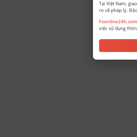
Tại Việt Nam, giao
ro về pháp lý. Độc
Fxonline24h.com
việc sử dụng thông