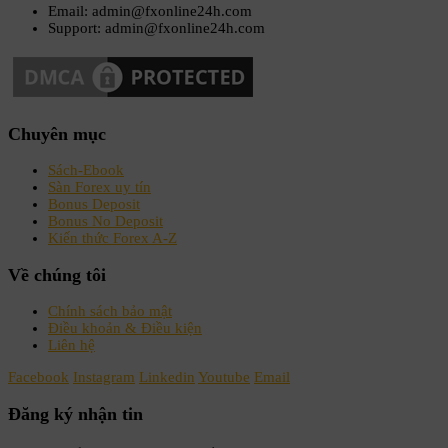
Email: admin@fxonline24h.com
Support: admin@fxonline24h.com
Chuyên mục
Sách-Ebook
Sàn Forex uy tín
Bonus Deposit
Bonus No Deposit
Kiến thức Forex A-Z
Về chúng tôi
Chính sách bảo mật
Điều khoản & Điều kiện
Liên hệ
Facebook
Instagram
Linkedin
Youtube
Email
Đăng ký nhận tin