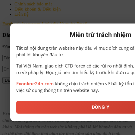
Chính sách bảo mật
Điều khoản & Điều kiện
Liên hệ
Facebook
Instagram
Linkedin
Youtube
Email
Miễn trừ trách nhiệm
Đăng ký nhận tin
Đăng ký để nhận tin tức mới nhất từ FxOnline24h!
Tất cả nội dung trên website này đều vì mục đích cung cấ
phải lời khuyên đầu tư.
Tại Việt Nam, giao dịch CFD forex có các rủi ro nhất định
ro về pháp lý. Độc giả nên tìm hiểu kỹ trước khi đưa ra q
Fxonline24h.com
không chịu trách nhiệm về bất kỳ tổn t
việc sử dụng thông tin trên website này.
© Bản quyền thuộc về FxOnline24h.
ĐỒNG Ý
Fxonline24h.com cung cấp nội dung tổng hợp về Forex, tin tức tài
chính, đánh giá sàn và các chương trình bonus với mục đích tham
khảo. Mọi thông tin trên website không phải là lời khuyên đầu tư và
có thể thay đổi theo thời gian tùy theo từng sàn giao dịch hoặc