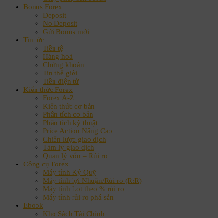
Bonus Forex
Deposit
No Deposit
Gửi Bonus mới
Tin tức
Tiền tệ
Hàng hoá
Chứng khoán
Tin thế giới
Tiền điện tử
Kiến thức Forex
Forex A-Z
Kiến thức cơ bản
Phân tích cơ bản
Phân tích kỹ thuật
Price Action Nâng Cao
Chiến lược giao dịch
Tâm lý giao dịch
Quản lý vốn – Rủi ro
Công cụ Forex
Máy tính Ký Quỹ
Máy tính lợi Nhuận/Rủi ro (R:R)
Máy tính Lot theo % rủi ro
Máy tính rủi ro phá sản
Ebook
Kho Sách Tài Chính