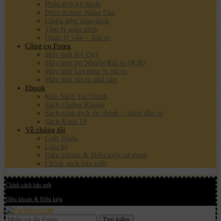
Phân tích kỹ thuật
Price Action Nâng Cao
Chiến lược giao dịch
Tâm lý giao dịch
Quản lý vốn – Rủi ro
Công cụ Forex
Máy tính Ký Quỹ
Máy tính lợi Nhuận/Rủi ro (R:R)
Máy tính Lot theo % rủi ro
Máy tính rủi ro phá sản
Ebook
Kho Sách Tài Chính
Sách Chứng Khoán
Sách giao dịch tài chính – Sách đầu tư
Sách Kinh Tế
Về chúng tôi
Giới Thiệu
Liên hệ
Điều khoản & Điều kiện sử dụng
Chính sách bảo mật
Chính sách bảo mật
Điều khoản & Điều kiện
Tìm kiếm