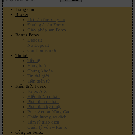
Trang chủ
Broker
List sàn forex uy tín
Đánh giá sàn Forex
Giấy phép sàn Forex
Bonus Forex
Deposit
No Deposit
Gửi Bonus mới
Tin tức
Tiền tệ
Hàng hoá
Chứng khoán
Tin thế giới
Tiền điện tử
Kiến thức Forex
Forex A-Z
Kiến thức cơ bản
Phân tích cơ bản
Phân tích kỹ thuật
Price Action Nâng Cao
Chiến lược giao dịch
Tâm lý giao dịch
Quản lý vốn – Rủi ro
Công cụ Forex