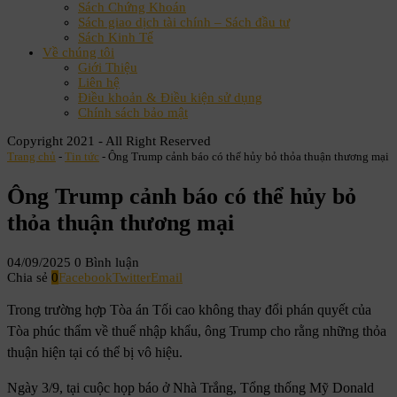
Sách Chứng Khoán
Sách giao dịch tài chính – Sách đầu tư
Sách Kinh Tế
Về chúng tôi
Giới Thiệu
Liên hệ
Điều khoản & Điều kiện sử dụng
Chính sách bảo mật
Copyright 2021 - All Right Reserved
Trang chủ
-
Tin tức
-
Ông Trump cảnh báo có thể hủy bỏ thỏa thuận thương mại
Ông Trump cảnh báo có thể hủy bỏ
thỏa thuận thương mại
04/09/2025
0 Bình luận
Chia sẻ
0
Facebook
Twitter
Email
Trong trường hợp Tòa án Tối cao không thay đổi phán quyết của
Tòa phúc thẩm về thuế nhập khẩu, ông Trump cho rằng những thỏa
thuận hiện tại có thể bị vô hiệu.
Ngày 3/9, tại cuộc họp báo ở Nhà Trắng, Tổng thống Mỹ Donald