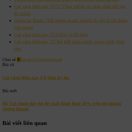
Giá vàng hôm nay 10-12 Vàng miếng và vàng nhẫn tiếp tục
đi xuống
Deutsche Bank: Chất lượng doanh nghiệp là yếu tố hút dòng
vốn ngoại
Giá vàng hôm nay 25-9 Duy trì đà tăng
Giá vàng hôm nay 5/5 thế giới giảm mạnh, trong nước tăng
nhẹ
Chia sẻ
0
Facebook
Twitter
Email
Bài cũ
Giá vàng hôm nay 4-9 tăng kỷ lục
Bài mới
Bộ Tài chính hủy bỏ đề xuất đánh thuế 20% trên lợi nhuận
chứng khoán
Bài viết liên quan