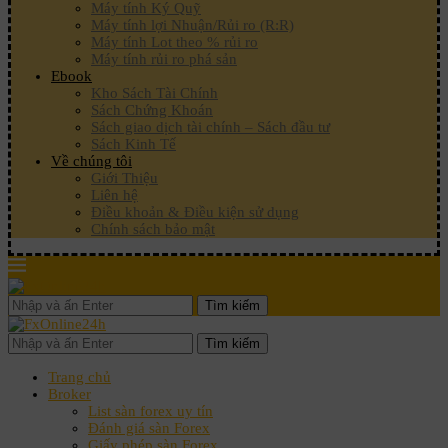
Máy tính Ký Quỹ
Máy tính lợi Nhuận/Rủi ro (R:R)
Máy tính Lot theo % rủi ro
Máy tính rủi ro phá sản
Ebook
Kho Sách Tài Chính
Sách Chứng Khoán
Sách giao dịch tài chính – Sách đầu tư
Sách Kinh Tế
Về chúng tôi
Giới Thiệu
Liên hệ
Điều khoản & Điều kiện sử dụng
Chính sách bảo mật
Tìm kiếm
Tìm kiếm
Trang chủ
Broker
List sàn forex uy tín
Đánh giá sàn Forex
Giấy phép sàn Forex