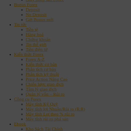
Bonus Forex
Deposit
No Deposit
Gửi Bonus mới
Tin tức
Tiền tệ
Hàng hoá
Chứng khoán
Tin thế giới
Tiền điện tử
Kiến thức Forex
Forex A-Z
Kiến thức cơ bản
Phân tích cơ bản
Phân tích kỹ thuật
Price Action Nâng Cao
Chiến lược giao dịch
Tâm lý giao dịch
Quản lý vốn – Rủi ro
Công cụ Forex
Máy tính Ký Quỹ
Máy tính lợi Nhuận/Rủi ro (R:R)
Máy tính Lot theo % rủi ro
Máy tính rủi ro phá sản
Ebook
Kho Sách Tài Chính