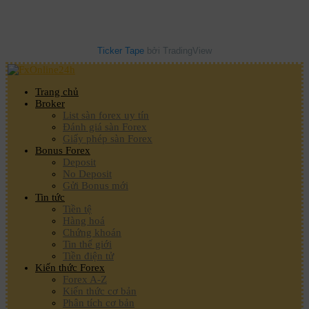
Ticker Tape
bởi TradingView
Trang chủ
Broker
List sàn forex uy tín
Đánh giá sàn Forex
Giấy phép sàn Forex
Bonus Forex
Deposit
No Deposit
Gửi Bonus mới
Tin tức
Tiền tệ
Hàng hoá
Chứng khoán
Tin thế giới
Tiền điện tử
Kiến thức Forex
Forex A-Z
Kiến thức cơ bản
Phân tích cơ bản