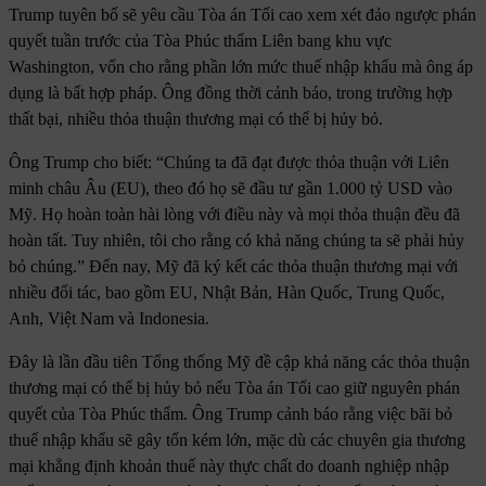
Trump tuyên bố sẽ yêu cầu Tòa án Tối cao xem xét đảo ngược phán
quyết tuần trước của Tòa Phúc thẩm Liên bang khu vực
Washington, vốn cho rằng phần lớn mức thuế nhập khẩu mà ông áp
dụng là bất hợp pháp. Ông đồng thời cảnh báo, trong trường hợp
thất bại, nhiều thỏa thuận thương mại có thể bị hủy bỏ.
Ông Trump cho biết: “Chúng ta đã đạt được thỏa thuận với Liên
minh châu Âu (EU), theo đó họ sẽ đầu tư gần 1.000 tỷ USD vào
Mỹ. Họ hoàn toàn hài lòng với điều này và mọi thỏa thuận đều đã
hoàn tất. Tuy nhiên, tôi cho rằng có khả năng chúng ta sẽ phải hủy
bỏ chúng.” Đến nay, Mỹ đã ký kết các thỏa thuận thương mại với
nhiều đối tác, bao gồm EU, Nhật Bản, Hàn Quốc, Trung Quốc,
Anh, Việt Nam và Indonesia.
Đây là lần đầu tiên Tổng thống Mỹ đề cập khả năng các thỏa thuận
thương mại có thể bị hủy bỏ nếu Tòa án Tối cao giữ nguyên phán
quyết của Tòa Phúc thẩm. Ông Trump cảnh báo rằng việc bãi bỏ
thuế nhập khẩu sẽ gây tốn kém lớn, mặc dù các chuyên gia thương
mại khẳng định khoản thuế này thực chất do doanh nghiệp nhập