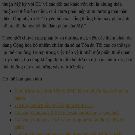
thuận Mỹ ký với EU và các đối tác khác vốn chỉ là khung thỏa
thuận có thể điều chỉnh, chứ chưa phải hiệp định thương mại toàn
diện. Ông nhận xét: “Tuyên bố của Tổng thống hôm nay phản ánh
nỗ lực tối đa hóa lợi thế đàm phán của Mỹ.”
Theo giới chuyên gia pháp lý và thương mại, việc các thẩm phán do
đảng Cộng hòa bổ nhiệm chiếm đa số tại Tòa án Tối cao có thể tạo
lợi thế cho ông Trump trong việc bảo vệ ít nhất một phần thuế quan.
Tuy nhiên, họ cũng khẳng định rất khó đưa ra dự báo chính xác, bởi
tình huống này chưa từng xảy ra trước đây.
Có thể bạn quan tâm
Elon Musk mất hơn 150 tỷ USD khi cổ phiếu SpaceX giảm
mạnh
UAE giải thích về quyết định rời OPEC+
Giá vàng hôm nay 09/10 tiến sát chuỗi tăng kỷ lục mới
Giá vàng hôm nay 15-5 vàng trong nước ổn định, thế giới
giảm
Thống đốc Fed cảnh báo thận trọng khi cắt giảm lãi suất