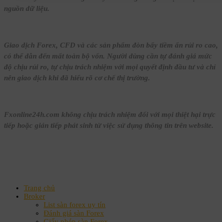
nguồn dữ liệu.
Giao dịch Forex, CFD và các sản phẩm đòn bẩy tiềm ẩn rủi ro cao,
có thể dẫn đến mất toàn bộ vốn. Người dùng cần tự đánh giá mức
độ chịu rủi ro, tự chịu trách nhiệm với mọi quyết định đầu tư và chỉ
nên giao dịch khi đã hiểu rõ cơ chế thị trường.
Fxonline24h.com không chịu trách nhiệm đối với mọi thiệt hại trực
tiếp hoặc gián tiếp phát sinh từ việc sử dụng thông tin trên website.
Trang chủ
Broker
List sàn forex uy tín
Đánh giá sàn Forex
Giấy phép sàn Forex