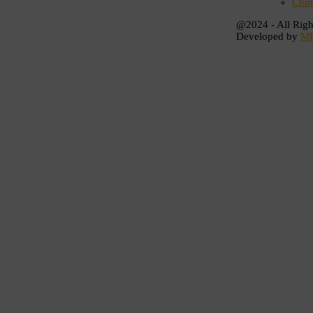
Chín
@2024 - All Righ
Developed by
M