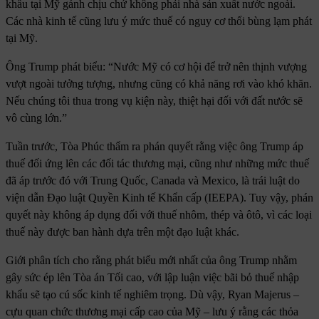
khẩu tại Mỹ gánh chịu chứ không phải nhà sản xuất nước ngoài.
Các nhà kinh tế cũng lưu ý mức thuế có nguy cơ thổi bùng lạm phát
tại Mỹ.
Ông Trump phát biểu: “Nước Mỹ có cơ hội để trở nên thịnh vượng
vượt ngoài tưởng tượng, nhưng cũng có khả năng rơi vào khó khăn.
Nếu chúng tôi thua trong vụ kiện này, thiệt hại đối với đất nước sẽ
vô cùng lớn.”
Tuần trước, Tòa Phúc thẩm ra phán quyết rằng việc ông Trump áp
thuế đối ứng lên các đối tác thương mại, cũng như những mức thuế
đã áp trước đó với Trung Quốc, Canada và Mexico, là trái luật do
viện dẫn Đạo luật Quyền Kinh tế Khẩn cấp (IEEPA). Tuy vậy, phán
quyết này không áp dụng đối với thuế nhôm, thép và ôtô, vì các loại
thuế này được ban hành dựa trên một đạo luật khác.
Giới phân tích cho rằng phát biểu mới nhất của ông Trump nhằm
gây sức ép lên Tòa án Tối cao, với lập luận việc bãi bỏ thuế nhập
khẩu sẽ tạo cú sốc kinh tế nghiêm trọng. Dù vậy, Ryan Majerus –
cựu quan chức thương mại cấp cao của Mỹ – lưu ý rằng các thỏa