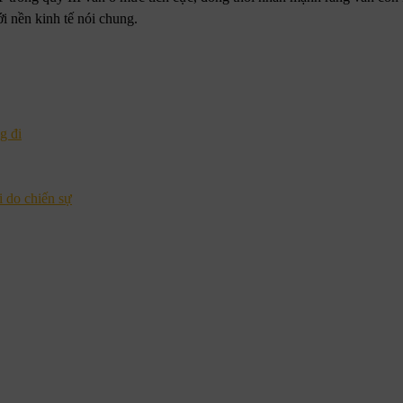
i nền kinh tế nói chung.
g đi
 do chiến sự