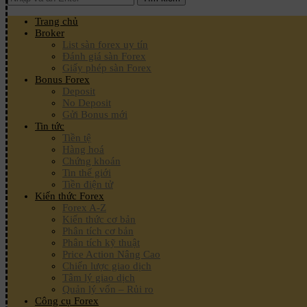
Trang chủ
Broker
List sàn forex uy tín
Đánh giá sàn Forex
Giấy phép sàn Forex
Bonus Forex
Deposit
No Deposit
Gửi Bonus mới
Tin tức
Tiền tệ
Hàng hoá
Chứng khoán
Tin thế giới
Tiền điện tử
Kiến thức Forex
Forex A-Z
Kiến thức cơ bản
Phân tích cơ bản
Phân tích kỹ thuật
Price Action Nâng Cao
Chiến lược giao dịch
Tâm lý giao dịch
Quản lý vốn – Rủi ro
Công cụ Forex