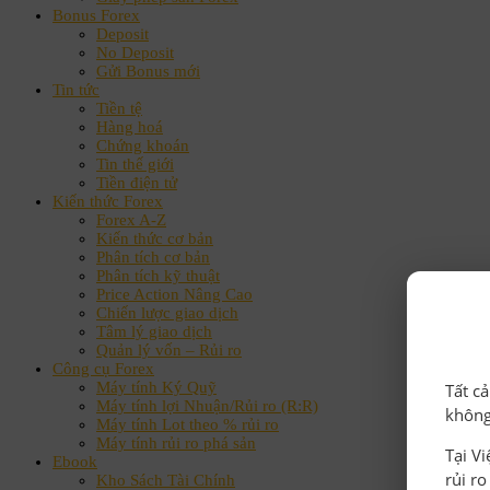
Bonus Forex
Deposit
No Deposit
Gửi Bonus mới
Tin tức
Tiền tệ
Hàng hoá
Chứng khoán
Tin thế giới
Tiền điện tử
Kiến thức Forex
Forex A-Z
Kiến thức cơ bản
Phân tích cơ bản
Phân tích kỹ thuật
Price Action Nâng Cao
Chiến lược giao dịch
Tâm lý giao dịch
Quản lý vốn – Rủi ro
Công cụ Forex
Máy tính Ký Quỹ
Tất c
Máy tính lợi Nhuận/Rủi ro (R:R)
không
Máy tính Lot theo % rủi ro
Máy tính rủi ro phá sản
Tại V
Ebook
rủi r
Kho Sách Tài Chính