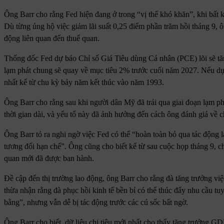
Ông Barr cho rằng Fed hiện đang ở trong “vị thế khó khăn”, khi bất k
Dù từng ủng hộ việc giảm lãi suất 0,25 điểm phần trăm hồi tháng 9, ôn
động liên quan đến thuế quan.
Thống đốc Fed dự báo Chỉ số Giá Tiêu dùng Cá nhân (PCE) lõi sẽ tă
lạm phát chung sẽ quay về mục tiêu 2% trước cuối năm 2027. Nếu dự b
nhất kể từ chu kỳ bảy năm kết thúc vào năm 1993.
Ông Barr cho rằng sau khi người dân Mỹ đã trải qua giai đoạn lạm ph
thời gian dài, và yếu tố này đã ảnh hưởng đến cách ông đánh giá về c
Ông Barr tỏ ra nghi ngờ việc Fed có thể “hoàn toàn bỏ qua tác động l
tương đối hạn chế”. Ông cũng cho biết kể từ sau cuộc họp tháng 9, ch
quan mới đã được ban hành.
Đề cập đến thị trường lao động, ông Barr cho rằng đà tăng trưởng vi
thừa nhận rằng đà phục hồi kinh tế bền bỉ có thể thúc đẩy nhu cầu tuy
bằng”, nhưng vẫn dễ bị tác động trước các cú sốc bất ngờ.
Ông Barr cho biết, dữ liệu chi tiêu mới nhất cho thấy tăng trưởng G