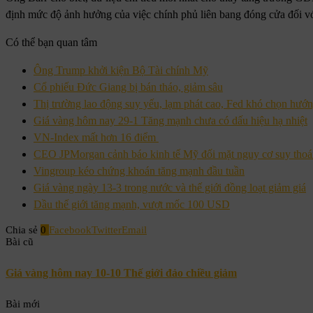
định mức độ ảnh hưởng của việc chính phủ liên bang đóng cửa đối vớ
Có thể bạn quan tâm
Ông Trump khởi kiện Bộ Tài chính Mỹ
Cổ phiếu Đức Giang bị bán tháo, giảm sâu
Thị trường lao động suy yếu, lạm phát cao, Fed khó chọn hướn
Giá vàng hôm nay 29-1 Tăng mạnh chưa có dấu hiệu hạ nhiệt
VN-Index mất hơn 16 điểm
CEO JPMorgan cảnh báo kinh tế Mỹ đối mặt nguy cơ suy thoái
Vingroup kéo chứng khoán tăng mạnh đầu tuần
Giá vàng ngày 13-3 trong nước và thế giới đồng loạt giảm giá
Dầu thế giới tăng mạnh, vượt mốc 100 USD
Chia sẻ
0
Facebook
Twitter
Email
Bài cũ
Giá vàng hôm nay 10-10 Thế giới đảo chiều giảm
Bài mới