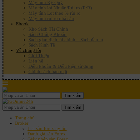
Máy tính Ký Quỹ
Máy tính lợi Nhuận/Rủi ro (R:R)
Máy tính Lot theo % rủi ro
Máy tính rủi ro phá sản
Ebook
Kho Sách Tài Chính
Sách Chứng Khoán
Sách giao dịch tài chính – Sách đầu tư
Sách Kinh Tế
Về chúng tôi
Giới Thiệu
Liên hệ
Điều khoản & Điều kiện sử dụng
Chính sách bảo mật
Tìm kiếm
Tìm kiếm
Trang chủ
Broker
List sàn forex uy tín
Đánh giá sàn Forex
Giấy phép sàn Forex