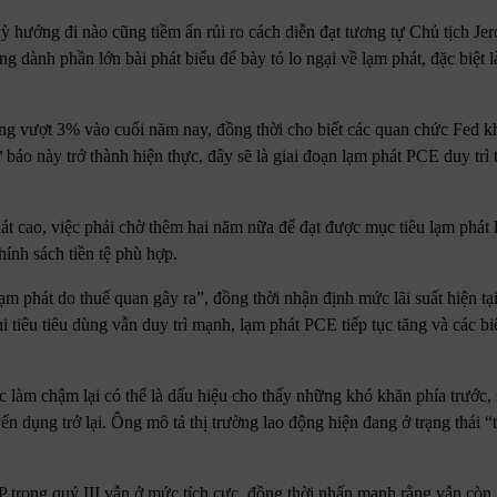
ỳ hướng đi nào cũng tiềm ẩn rủi ro cách diễn đạt tương tự Chủ tịch Je
g dành phần lớn bài phát biểu để bày tỏ lo ngại về lạm phát, đặc biệt 
ng vượt 3% vào cuối năm nay, đồng thời cho biết các quan chức Fed 
áo này trở thành hiện thực, đây sẽ là giai đoạn lạm phát PCE duy trì 
át cao, việc phải chờ thêm hai năm nữa để đạt được mục tiêu lạm phát
hính sách tiền tệ phù hợp.
ạm phát do thuế quan gây ra”, đồng thời nhận định mức lãi suất hiện t
i tiêu tiêu dùng vẫn duy trì mạnh, lạm phát PCE tiếp tục tăng và các b
ệc làm chậm lại có thể là dấu hiệu cho thấy những khó khăn phía trước,
ển dụng trở lại. Ông mô tả thị trường lao động hiện đang ở trạng thái 
DP trong quý III vẫn ở mức tích cực, đồng thời nhấn mạnh rằng vẫn còn