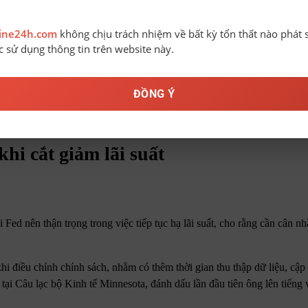
line24h.com
không chịu trách nhiệm về bất kỳ tổn thất nào phát 
ệc sử dụng thông tin trên website này.
ĐỒNG Ý
hi cắt giảm lãi suất
d nên thận trọng trong việc tiếp tục hạ lãi suất, cho rằng cần cân n
 điều chỉnh chính sách, nhằm có thêm thời gian thu thập dữ liệu, cập
 tại Câu lạc bộ Kinh tế Minnesota, đánh dấu lần đầu tiên ông lên tiếng 