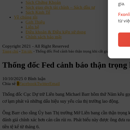
Sách Chứng Khoán
gia.
Sách giao dịch tài chính – Sách đầu tư
Sách Kinh Tế
Fxon
Về chúng tôi
từ vi
Giới Thiệu
Liên hệ
Điều khoản & Điều kiện sử dụng
Chính sách bảo mật
Copyright 2021 - All Right Reserved
Trang chủ
-
Tin tức
-
Thống đốc Fed cảnh báo thận trọng khi cắt giảm lãi suất
Thống đốc Fed cảnh báo thận trọng k
10/10/2025
0 Bình luận
Chia sẻ
0
Facebook
Twitter
Email
Thống đốc Cục Dự trữ Liên bang Michael Barr hôm thứ Năm kêu gọi Fe
cơ lạm phát và những dấu hiệu suy yếu của thị trường lao động.
Ông Barr cho rằng Ủy ban Thị trường Mở Liên bang cần thận trọng khi
đánh giá chính xác hơn cán cân rủi ro. Phát biểu này được ông đưa ra
tiền tệ kể từ tháng 6.