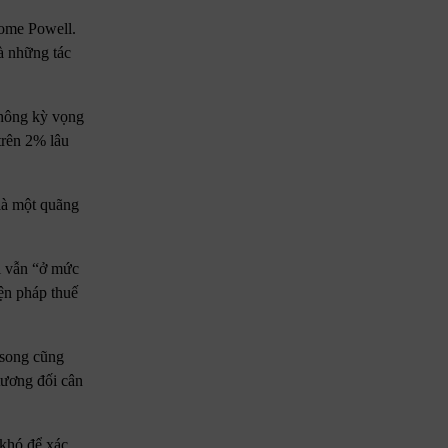
rome Powell.
là những tác
không kỳ vọng
trên 2% lâu
 là một quãng
ại vẫn “ở mức
iện pháp thuế
 song cũng
“tương đối cân
 khó để xác