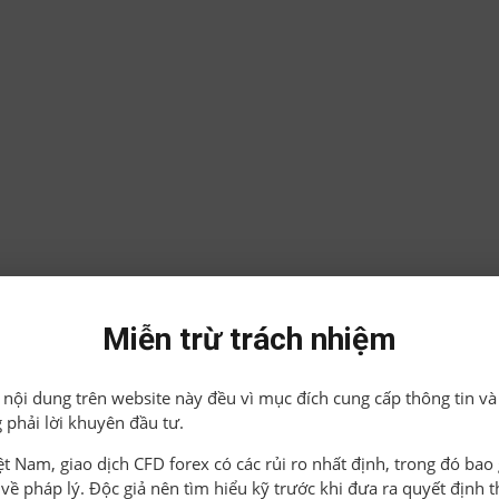
Miễn trừ trách nhiệm
ả nội dung trên website này đều vì mục đích cung cấp thông tin và
 phải lời khuyên đầu tư.
iệt Nam, giao dịch CFD forex có các rủi ro nhất định, trong đó ba
o về pháp lý. Độc giả nên tìm hiểu kỹ trước khi đưa ra quyết định 