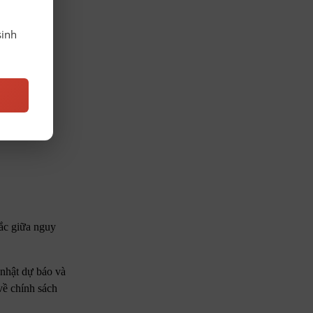
sinh
hắc giữa nguy
 nhật dự báo và
về chính sách