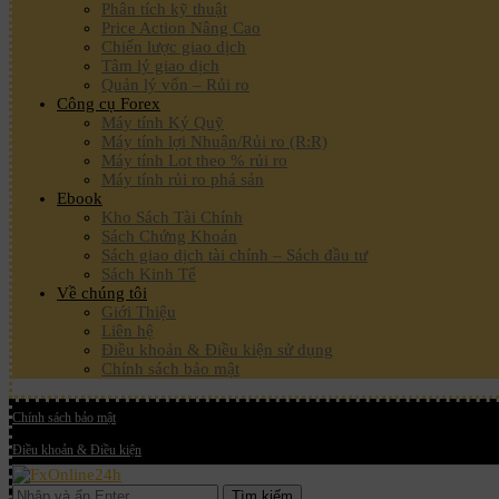
Phân tích kỹ thuật
Price Action Nâng Cao
Chiến lược giao dịch
Tâm lý giao dịch
Quản lý vốn – Rủi ro
Công cụ Forex
Máy tính Ký Quỹ
Máy tính lợi Nhuận/Rủi ro (R:R)
Máy tính Lot theo % rủi ro
Máy tính rủi ro phá sản
Ebook
Kho Sách Tài Chính
Sách Chứng Khoán
Sách giao dịch tài chính – Sách đầu tư
Sách Kinh Tế
Về chúng tôi
Giới Thiệu
Liên hệ
Điều khoản & Điều kiện sử dụng
Chính sách bảo mật
Chính sách bảo mật
Điều khoản & Điều kiện
Tìm kiếm