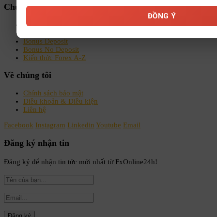
Chuyên mục
ĐỒNG Ý
Sách-Ebook
Sàn Forex uy tín
Bonus Deposit
Bonus No Deposit
Kiến thức Forex A-Z
Về chúng tôi
Chính sách bảo mật
Điều khoản & Điều kiện
Liên hệ
Facebook
Instagram
Linkedin
Youtube
Email
Đăng ký nhận tin
Đăng ký để nhận tin tức mới nhất từ FxOnline24h!