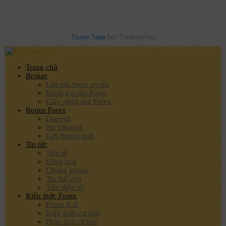
Ticker Tape
bởi TradingView
Trang chủ
Broker
List sàn forex uy tín
Đánh giá sàn Forex
Giấy phép sàn Forex
Bonus Forex
Deposit
No Deposit
Gửi Bonus mới
Tin tức
Tiền tệ
Hàng hoá
Chứng khoán
Tin thế giới
Tiền điện tử
Kiến thức Forex
Forex A-Z
Kiến thức cơ bản
Phân tích cơ bản