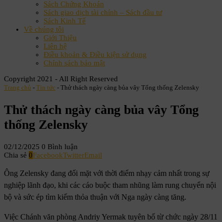
Sách Chứng Khoán
Sách giao dịch tài chính – Sách đầu tư
Sách Kinh Tế
Về chúng tôi
Giới Thiệu
Liên hệ
Điều khoản & Điều kiện sử dụng
Chính sách bảo mật
Copyright 2021 - All Right Reserved
Trang chủ
-
Tin tức
-
Thử thách ngày càng bủa vây Tổng thống Zelensky
Thử thách ngày càng bủa vây Tổng
thống Zelensky
02/12/2025
0 Bình luận
Chia sẻ
0
Facebook
Twitter
Email
Ông Zelensky đang đối mặt với thời điểm nhạy cảm nhất trong sự
nghiệp lãnh đạo, khi các cáo buộc tham nhũng làm rung chuyển nội
bộ và sức ép tìm kiếm thỏa thuận với Nga ngày càng tăng.
Việc Chánh văn phòng Andriy Yermak tuyên bố từ chức ngày 28/11