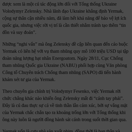
được xem là một cú tác động lớn đối với Tổng thống Ukraine
Volodymyr Zelensky. Nhà lãnh đạo Ukraine khẳng định Yermak,
cộng sự thân cận nhiều năm, đã làm hết khả năng để bảo vệ lợi ích
quốc gia, nhưng việc rời vị trí là cần thiết nhằm tránh tạo thêm “tin
đồn và suy đoán”.
Những “nghi vấn” mà ông Zelensky đề cập liên quan đến cáo buộc
Yermak có liên hệ với vụ tham nhũng quy mô 100 triệu USD tại tập
đoàn năng lượng hạt nhân Energoatom. Ngày 28/11, Cục Chống
tham nhũng Quốc gia Ukraine (NABU) phối hợp cùng Văn phòng
Công tố Chuyên trách Chống tham nhũng (SAPO) đã tiến hành
khám xét tư gia của Yermak.
Theo chuyên gia chính trị Volodymyr Fesenko, việc Yermak rời
chức chẳng khác nào khiến ông Zelensky mất đi “cánh tay phải”.
Đây là cú đau thực sự cả về tinh thần lẫn cảm xúc, bởi sự vắng mặt
của Yermak chắc chắn tạo ra khoảng trống lớn với Tổng thống khi
ông này luôn là người đồng hành sát cánh trong suốt thời gian qua.
Yermak vốn là cựu nhà sản xuất phim, đồng thời là bạn thân và