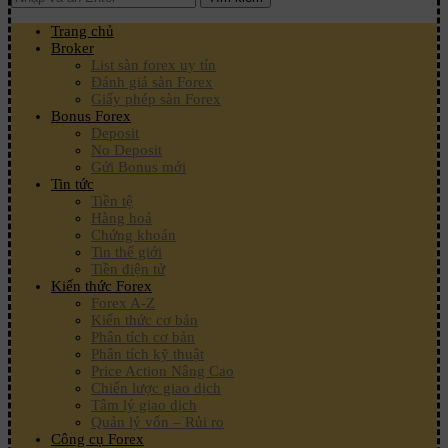
Trang chủ
Broker
List sàn forex uy tín
Đánh giá sàn Forex
Giấy phép sàn Forex
Bonus Forex
Deposit
No Deposit
Gửi Bonus mới
Tin tức
Tiền tệ
Hàng hoá
Chứng khoán
Tin thế giới
Tiền điện tử
Kiến thức Forex
Forex A-Z
Kiến thức cơ bản
Phân tích cơ bản
Phân tích kỹ thuật
Price Action Nâng Cao
Chiến lược giao dịch
Tâm lý giao dịch
Quản lý vốn – Rủi ro
Công cụ Forex