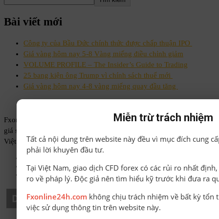
Bài viết mới
Công ty của Bầu Đức chính thức được chấp thuận IPO
Giá vàng hôm nay 5-8 Vàng miếng điều chỉnh giảm
VOLUME PROFILE – The Insider’s Guide to Trading
25 bang kiện ông Trump vì chính sách thuế mới
Giá vàng hôm nay 4-8 vàng miếng quay đầu tăng
Miễn trừ trách nhiệm
Fxonline24h.com là website cung cấp tin tức, kiến thức Forex, đánh
giá sàn, bonus Forex và các công cụ hỗ trợ giao dịch, giúp trader
Tất cả nội dung trên website này đều vì mục đích cung cấ
Việt Nam tiếp cận thông tin chính xác, minh bạch và dễ sử dụng.
phải lời khuyên đầu tư.
Phone: 0868 020793
Email: admin@fxonline24h.com
Tại Việt Nam, giao dịch CFD forex có các rủi ro nhất định
Support: admin@fxonline24h.com
ro về pháp lý. Độc giả nên tìm hiểu kỹ trước khi đưa ra q
Fxonline24h.com
không chịu trách nhiệm về bất kỳ tổn t
việc sử dụng thông tin trên website này.