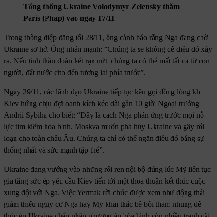
Tổng thống Ukraine Volodymyr Zelensky thăm
Paris (Pháp) vào ngày 17/11
Trong thông điệp đăng tối 28/11, ông cảnh báo rằng Nga đang chờ
Ukraine sơ hở. Ông nhấn mạnh: “Chúng ta sẽ không để điều đó xảy
ra. Nếu tinh thần đoàn kết rạn nứt, chúng ta có thể mất tất cả từ con
người, đất nước cho đến tương lai phía trước”.
Ngày 29/11, các lãnh đạo Ukraine tiếp tục kêu gọi đồng lòng khi
Kiev hứng chịu đợt oanh kích kéo dài gần 10 giờ. Ngoại trưởng
Andrii Sybiha cho biết: “Đây là cách Nga phản ứng trước mọi nỗ
lực tìm kiếm hòa bình. Moskva muốn phá hủy Ukraine và gây rối
loạn cho toàn châu Âu. Chúng ta chỉ có thể ngăn điều đó bằng sự
thống nhất và sức mạnh tập thể”.
Ukraine đang vướng vào những rối ren nội bộ đúng lúc Mỹ liên tục
gia tăng sức ép yêu cầu Kiev tiến tới một thỏa thuận kết thúc cuộc
xung đột với Nga. Việc Yermak rời chức được xem như động thái
giảm thiểu nguy cơ Nga hay Mỹ khai thác bê bối tham nhũng để
thúc ép Ukraine chấp nhận phương án hòa bình còn nhiều tranh cãi.