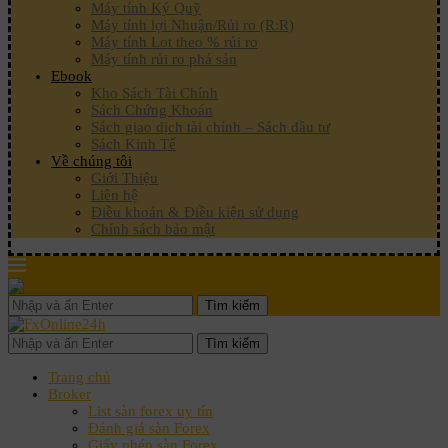
Máy tính Ký Quỹ
Máy tính lợi Nhuận/Rủi ro (R:R)
Máy tính Lot theo % rủi ro
Máy tính rủi ro phá sản
Ebook
Kho Sách Tài Chính
Sách Chứng Khoán
Sách giao dịch tài chính – Sách đầu tư
Sách Kinh Tế
Về chúng tôi
Giới Thiệu
Liên hệ
Điều khoản & Điều kiện sử dụng
Chính sách bảo mật
Tìm kiếm
Tìm kiếm
Trang chủ
Broker
List sàn forex uy tín
Đánh giá sàn Forex
Giấy phép sàn Forex