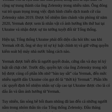
cộng sự trung thành của ông Zelensky trong nhiều năm. Ông đóng
vai trò quan trọng trong việc định hình chiến dịch tranh cử của
Zelensky năm 2019. Được bổ nhiệm làm chánh văn phòng từ năm
2020, Yermak được xem là nhân vật có ảnh hưởng lớn thứ hai tại
Ukraine và nhận được sự tin tưởng tuyệt đối từ Tổng thống.
Hiện tại, Tổng thống Ukraine phải đối diện câu hỏi lớn: sau khi
Yermak rời đi, ông sẽ duy trì sự kỷ luật chính trị và giữ vững quyền
kiểm soát bộ máy nhà nước bằng cách nào.
Yermak được biết đến là người quyết đoán, cứng rắn và duy trì kỷ
luật rất chặt chẽ. Trước đây, quyền lực của ông Zelensky trong nội
bộ được củng cố phần lớn nhờ “bàn tay sắt” của Yermak, đến mức
nhiều người dân Ukraine còn gọi đó là “thời kỳ Yermak”. Phần lớn
các quyết định bổ nhiệm nhân sự cấp cao tại Ukraine được cho là có
dấu ấn và tầm ảnh hưởng từ Yermak.
Tuy nhiên, làn sóng bê bối tham nhũng đã lan đến cả những người
nằm trong nhóm thân tín của Tổng thống Zelensky. Đầu tháng