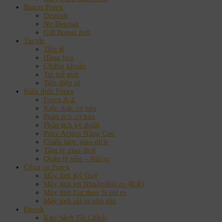
Bonus Forex
Deposit
No Deposit
Gửi Bonus mới
Tin tức
Tiền tệ
Hàng hoá
Chứng khoán
Tin thế giới
Tiền điện tử
Kiến thức Forex
Forex A-Z
Kiến thức cơ bản
Phân tích cơ bản
Phân tích kỹ thuật
Price Action Nâng Cao
Chiến lược giao dịch
Tâm lý giao dịch
Quản lý vốn – Rủi ro
Công cụ Forex
Máy tính Ký Quỹ
Máy tính lợi Nhuận/Rủi ro (R:R)
Máy tính Lot theo % rủi ro
Máy tính rủi ro phá sản
Ebook
Kho Sách Tài Chính