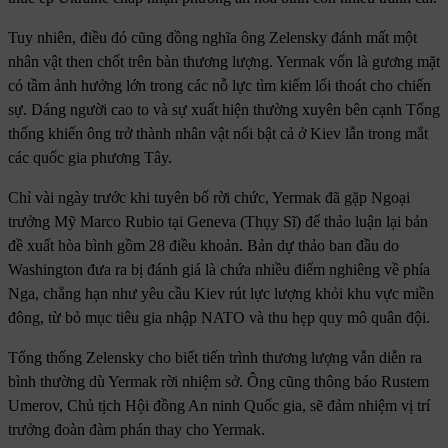
Tuy nhiên, điều đó cũng đồng nghĩa ông Zelensky đánh mất một
nhân vật then chốt trên bàn thương lượng. Yermak vốn là gương mặt
có tầm ảnh hưởng lớn trong các nỗ lực tìm kiếm lối thoát cho chiến
sự. Dáng người cao to và sự xuất hiện thường xuyên bên cạnh Tổng
thống khiến ông trở thành nhân vật nổi bật cả ở Kiev lẫn trong mắt
các quốc gia phương Tây.
Chỉ vài ngày trước khi tuyên bố rời chức, Yermak đã gặp Ngoại
trưởng Mỹ Marco Rubio tại Geneva (Thụy Sĩ) để thảo luận lại bản
đề xuất hòa bình gồm 28 điều khoản. Bản dự thảo ban đầu do
Washington đưa ra bị đánh giá là chứa nhiều điểm nghiêng về phía
Nga, chẳng hạn như yêu cầu Kiev rút lực lượng khỏi khu vực miền
đông, từ bỏ mục tiêu gia nhập NATO và thu hẹp quy mô quân đội.
Tổng thống Zelensky cho biết tiến trình thương lượng vẫn diễn ra
bình thường dù Yermak rời nhiệm sở. Ông cũng thông báo Rustem
Umerov, Chủ tịch Hội đồng An ninh Quốc gia, sẽ đảm nhiệm vị trí
trưởng đoàn đàm phán thay cho Yermak.