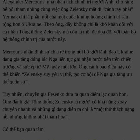
Alexander Mercouris, nhà phân tích chính trị người Anh, cho rằng
bê bối tham nhũng cùng việc ông Zelensky mất đi “cánh tay phải”
Yermak chỉ là phần nổi của một cuộc khủng hoảng chính trị sâu
rộng hơn ở Ukraine. Theo ông, đây không chỉ là khó khăn đối với
cá nhân Tổng thống Zelensky mà còn là mối đe dọa đối với toàn bộ
hệ thống chính trị của nước này.
Mercouris nhận định sự chia rẽ trong nội bộ giới lãnh đạo Ukraine
đang gia tăng đúng lúc Nga liên tục ghi nhận bước tiến trên chiến
trường và sức ép từ Mỹ ngày một lớn. Ông cảnh báo điều này có
thể khiến “Zelensky suy yếu vị thế, tạo cơ hội để Nga gia tăng ưu
thế quân sự”.
Tuy nhiên, chuyên gia Fesenko đưa ra quan điểm lạc quan hơn.
Ông đánh giá Tổng thống Zelensky là người có khả năng xoay
chuyển nhanh và những gì đang diễn ra chỉ là “một thử thách nặng
nề, nhưng không phải thảm họa”.
Có thể bạn quan tâm