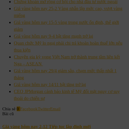
Chứng khoán mở rộng cơ hội cho nhà đầu tư nước ngoài
Giá vàng hôm nay 25-2 Vàng nhẫn lập mức cao, vượt vàng
miếng
Giá vàng hôm nay 15-5 vàng trong nước ổn định, thế giới
giảm
Giá vàng hôm nay 9-4 bật tăng mạnh trở lại
Quan chức Mỹ lo ngại phải chi trả khoản hoàn thuế lớn nếu
thua kiện
Chuyên gia kỳ vọng Việt Nam trở thành trung tâm liên kết
Nga – ASEAN
Giá vàng hôm nay 29/4 giảm sâu, chạm mức thấp nhất 1
tháng
Giá vàng hôm nay 14/11 bật tăng trở lại
CEO JPMorgan cảnh báo kinh tế Mỹ đối mặt nguy cơ suy
thoái do chiến sự
Chia sẻ
0
Facebook
Twitter
Email
Bài cũ
Giá vàng hôm nay 2-12 Tiếp tục lập đỉnh mới