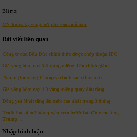
Bài mới
VN-Index kỳ vọng bứt phá vào cuối năm
Bài viết liên quan
Công ty của Bầu Đức chính thức được chấp thuận IPO
Giá vàng hôm nay 5-8 Vàng miếng điều chỉnh giảm
25 bang kiện ông Trump vì chính sách thuế mới
Giá vàng hôm nay 4-8 vàng miếng quay đầu tăng
Đồng yen Nhật tăng lên mức cao nhất trong 3 tháng
Truth Social mở bán quyền xem trước bài đăng của ông
Trump,...
Nhập bình luận