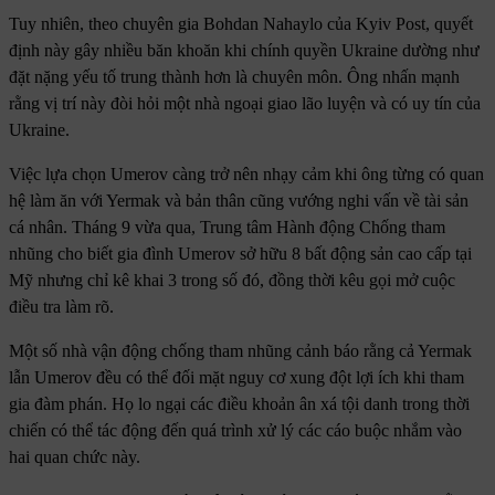
Tuy nhiên, theo chuyên gia Bohdan Nahaylo của Kyiv Post, quyết
định này gây nhiều băn khoăn khi chính quyền Ukraine dường như
đặt nặng yếu tố trung thành hơn là chuyên môn. Ông nhấn mạnh
rằng vị trí này đòi hỏi một nhà ngoại giao lão luyện và có uy tín của
Ukraine.
Việc lựa chọn Umerov càng trở nên nhạy cảm khi ông từng có quan
hệ làm ăn với Yermak và bản thân cũng vướng nghi vấn về tài sản
cá nhân. Tháng 9 vừa qua, Trung tâm Hành động Chống tham
nhũng cho biết gia đình Umerov sở hữu 8 bất động sản cao cấp tại
Mỹ nhưng chỉ kê khai 3 trong số đó, đồng thời kêu gọi mở cuộc
điều tra làm rõ.
Một số nhà vận động chống tham nhũng cảnh báo rằng cả Yermak
lẫn Umerov đều có thể đối mặt nguy cơ xung đột lợi ích khi tham
gia đàm phán. Họ lo ngại các điều khoản ân xá tội danh trong thời
chiến có thể tác động đến quá trình xử lý các cáo buộc nhắm vào
hai quan chức này.