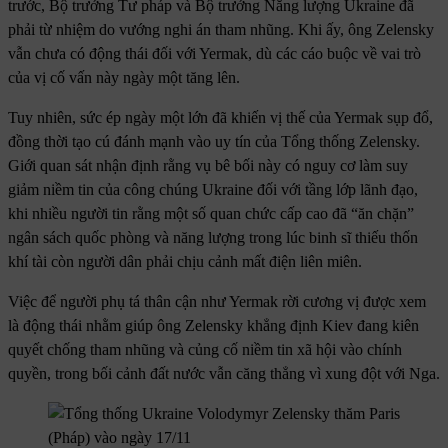
trước, Bộ trưởng Tư pháp và Bộ trưởng Năng lượng Ukraine đã
phải từ nhiệm do vướng nghi án tham nhũng. Khi ấy, ông Zelensky
vẫn chưa có động thái đối với Yermak, dù các cáo buộc về vai trò
của vị cố vấn này ngày một tăng lên.
Tuy nhiên, sức ép ngày một lớn đã khiến vị thế của Yermak sụp đổ,
đồng thời tạo cú đánh mạnh vào uy tín của Tổng thống Zelensky.
Giới quan sát nhận định rằng vụ bê bối này có nguy cơ làm suy
giảm niềm tin của công chúng Ukraine đối với tầng lớp lãnh đạo,
khi nhiều người tin rằng một số quan chức cấp cao đã “ăn chặn”
ngân sách quốc phòng và năng lượng trong lúc binh sĩ thiếu thốn
khí tài còn người dân phải chịu cảnh mất điện liên miên.
Việc để người phụ tá thân cận như Yermak rời cương vị được xem
là động thái nhằm giúp ông Zelensky khẳng định Kiev đang kiên
quyết chống tham nhũng và củng cố niềm tin xã hội vào chính
quyền, trong bối cảnh đất nước vẫn căng thẳng vì xung đột với Nga.