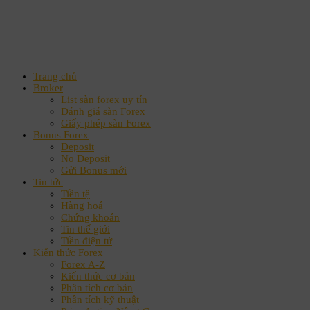
Trang chủ
Broker
List sàn forex uy tín
Đánh giá sàn Forex
Giấy phép sàn Forex
Bonus Forex
Deposit
No Deposit
Gửi Bonus mới
Tin tức
Tiền tệ
Hàng hoá
Chứng khoán
Tin thế giới
Tiền điện tử
Kiến thức Forex
Forex A-Z
Kiến thức cơ bản
Phân tích cơ bản
Phân tích kỹ thuật