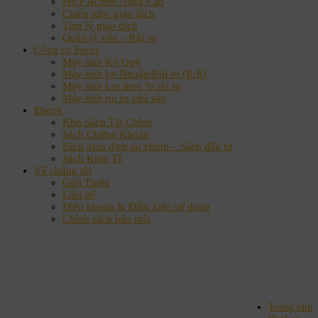
Price Action Nâng Cao
Chiến lược giao dịch
Tâm lý giao dịch
Quản lý vốn – Rủi ro
Công cụ Forex
Máy tính Ký Quỹ
Máy tính lợi Nhuận/Rủi ro (R:R)
Máy tính Lot theo % rủi ro
Máy tính rủi ro phá sản
Ebook
Kho Sách Tài Chính
Sách Chứng Khoán
Sách giao dịch tài chính – Sách đầu tư
Sách Kinh Tế
Về chúng tôi
Giới Thiệu
Liên hệ
Điều khoản & Điều kiện sử dụng
Chính sách bảo mật
Trang chủ