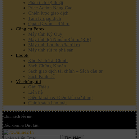
Phân tích kỹ thuật
Price Action Nâng Cao
Chiến lược giao dịch
Tâm lý giao dịch
Quản lý vốn – Rủi ro
Công cụ Forex
Máy tính Ký Quỹ
Máy tính lợi Nhuận/Rủi ro (R:R)
Máy tính Lot theo % rủi ro
Máy tính rủi ro phá sản
Ebook
Kho Sách Tài Chính
Sách Chứng Khoán
Sách giao dịch tài chính – Sách đầu tư
Sách Kinh Tế
Về chúng tôi
Giới Thiệu
Liên hệ
Điều khoản & Điều kiện sử dụng
Chính sách bảo mật
Chính sách bảo mật
Điều khoản & Điều kiện
Tìm kiếm