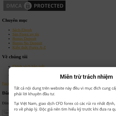
Chuyên mục
Sách-Ebook
Sàn Forex uy tín
Bonus Deposit
Bonus No Deposit
Kiến thức Forex A-Z
Về chúng tôi
Chính sách bảo mật
Điều khoản & Điều kiện
Liên hệ
Miễn trừ trách nhiệm
Facebook
Instagram
Linkedin
Youtube
Email
Tất cả nội dung trên website này đều vì mục đích cung cấ
Đăng ký nhận tin
phải lời khuyên đầu tư.
Tại Việt Nam, giao dịch CFD forex có các rủi ro nhất định
Đăng ký để nhận tin tức mới nhất từ FxOnline24h!
ro về pháp lý. Độc giả nên tìm hiểu kỹ trước khi đưa ra q