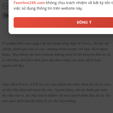
Fxonline24h.com
không chịu trách nhiệm về bất kỳ tổn t
việc sử dụng thông tin trên website này.
ĐỒNG Ý
© Bản quyền thuộc về FxOnline24h.
Fxonline24h.com cung cấp nội dung tổng hợp về Forex, tin tức tài
chính, đánh giá sàn và các chương trình bonus với mục đích tham
khảo. Mọi thông tin trên website không phải là lời khuyên đầu tư và
có thể thay đổi theo thời gian tùy theo từng sàn giao dịch hoặc
nguồn dữ liệu.
Giao dịch Forex, CFD và các sản phẩm đòn bẩy tiềm ẩn rủi ro cao,
có thể dẫn đến mất toàn bộ vốn. Người dùng cần tự đánh giá mức
độ chịu rủi ro, tự chịu trách nhiệm với mọi quyết định đầu tư và chỉ
nên giao dịch khi đã hiểu rõ cơ chế thị trường.