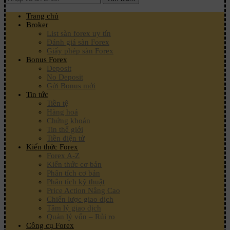
Trang chủ
Broker
List sàn forex uy tín
Đánh giá sàn Forex
Giấy phép sàn Forex
Bonus Forex
Deposit
No Deposit
Gửi Bonus mới
Tin tức
Tiền tệ
Hàng hoá
Chứng khoán
Tin thế giới
Tiền điện tử
Kiến thức Forex
Forex A-Z
Kiến thức cơ bản
Phân tích cơ bản
Phân tích kỹ thuật
Price Action Nâng Cao
Chiến lược giao dịch
Tâm lý giao dịch
Quản lý vốn – Rủi ro
Công cụ Forex