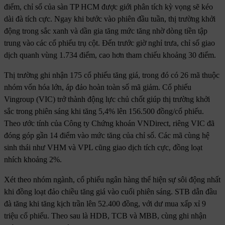
điểm, chỉ số của sàn TP HCM được giới phân tích kỳ vọng sẽ kéo
dài đà tích cực. Ngay khi bước vào phiên đầu tuần, thị trường khởi
động trong sắc xanh và dần gia tăng mức tăng nhờ dòng tiền tập
trung vào các cổ phiếu trụ cột. Đến trước giờ nghỉ trưa, chỉ số giao
dịch quanh vùng 1.734 điểm, cao hơn tham chiếu khoảng 30 điểm.
Thị trường ghi nhận 175 cổ phiếu tăng giá, trong đó có 26 mã thuộc
nhóm vốn hóa lớn, áp đảo hoàn toàn số mã giảm. Cổ phiếu
Vingroup (VIC) trở thành động lực chủ chốt giúp thị trường khởi
sắc trong phiên sáng khi tăng 5,4% lên 156.500 đồng/cổ phiếu.
Theo ước tính của Công ty Chứng khoán VNDirect, riêng VIC đã
đóng góp gần 14 điểm vào mức tăng của chỉ số. Các mã cùng hệ
sinh thái như VHM và VPL cũng giao dịch tích cực, đồng loạt
nhích khoảng 2%.
Xét theo nhóm ngành, cổ phiếu ngân hàng thể hiện sự sôi động nhất
khi đồng loạt đảo chiều tăng giá vào cuối phiên sáng. STB dẫn đầu
đà tăng khi tăng kịch trần lên 52.400 đồng, với dư mua xấp xỉ 9
triệu cổ phiếu. Theo sau là HDB, TCB và MBB, cùng ghi nhận