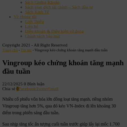
Sách Chứng Khoán
Sách giao dịch tài chính – Sách đầu tư
Sách Kinh Tế
Về chúng tôi
Giới Thiệu
Liên hệ
Điều khoản & Điều kiện sử dụng
Chính sách bảo mật
Copyright 2021 - All Right Reserved
Trang chủ
-
Tin tức
-
Vingroup kéo chứng khoán tăng mạnh đầu tuần
Vingroup kéo chứng khoán tăng mạnh
đầu tuần
22/12/2025
0 Bình luận
Chia sẻ
0
Facebook
Twitter
Email
Nhiều cổ phiếu vốn hóa lớn đồng loạt tăng mạnh, riêng nhóm
Vingroup tăng hơn 5%, qua đó kéo VN-Index đi lên khoảng 30
điểm trong phiên sáng đầu tuần.
Sau nhịp tăng tốc ấn tượng cuối tuần trước giúp lấy lại mốc 1.700