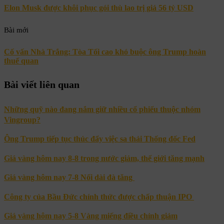
Elon Musk được khôi phục gói thù lao trị giá 56 tỷ USD
Bài mới
Cố vấn Nhà Trắng: Tòa Tối cao khó buộc ông Trump hoàn
thuế quan
Bài viết liên quan
Những quỹ nào đang nắm giữ nhiều cổ phiếu thuộc nhóm
Vingroup?
Ông Trump tiếp tục thúc đẩy việc sa thải Thống đốc Fed
Giá vàng hôm nay 8-8 trong nước giảm, thế giới tăng mạnh
Giá vàng hôm nay 7-8 Nối dài đà tăng
Công ty của Bầu Đức chính thức được chấp thuận IPO
Giá vàng hôm nay 5-8 Vàng miếng điều chỉnh giảm