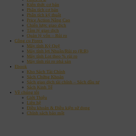
Kiến thức cơ bản
Phân tích cơ bản
Phân tích kỹ thuật
Price Action Nâng Cao
Chiến lược giao dịch
Tâm lý giao dịch
Quản lý vốn – Rủi ro
Công cụ Forex
Máy tính Ký Quỹ
Máy tính lợi Nhuận/Rủi ro (R:R)
Máy tính Lot theo % rủi ro
Máy tính rủi ro phá sản
Ebook
Kho Sách Tài Chính
Sách Chứng Khoán
Sách giao dịch tài chính – Sách đầu tư
Sách Kinh Tế
Về chúng tôi
Giới Thiệu
Liên hệ
Điều khoản & Điều kiện sử dụng
Chính sách bảo mật