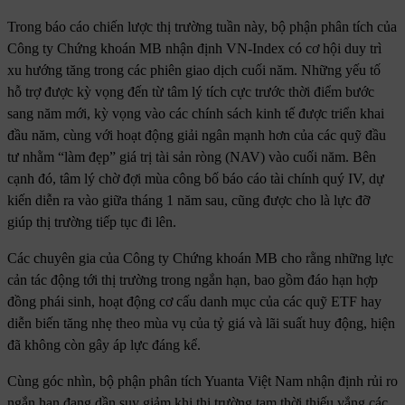
Trong báo cáo chiến lược thị trường tuần này, bộ phận phân tích của
Công ty Chứng khoán MB nhận định VN-Index có cơ hội duy trì
xu hướng tăng trong các phiên giao dịch cuối năm. Những yếu tố
hỗ trợ được kỳ vọng đến từ tâm lý tích cực trước thời điểm bước
sang năm mới, kỳ vọng vào các chính sách kinh tế được triển khai
đầu năm, cùng với hoạt động giải ngân mạnh hơn của các quỹ đầu
tư nhằm “làm đẹp” giá trị tài sản ròng (NAV) vào cuối năm. Bên
cạnh đó, tâm lý chờ đợi mùa công bố báo cáo tài chính quý IV, dự
kiến diễn ra vào giữa tháng 1 năm sau, cũng được cho là lực đỡ
giúp thị trường tiếp tục đi lên.
Các chuyên gia của Công ty Chứng khoán MB cho rằng những lực
cản tác động tới thị trường trong ngắn hạn, bao gồm đáo hạn hợp
đồng phái sinh, hoạt động cơ cấu danh mục của các quỹ ETF hay
diễn biến tăng nhẹ theo mùa vụ của tỷ giá và lãi suất huy động, hiện
đã không còn gây áp lực đáng kể.
Cùng góc nhìn, bộ phận phân tích Yuanta Việt Nam nhận định rủi ro
ngắn hạn đang dần suy giảm khi thị trường tạm thời thiếu vắng các