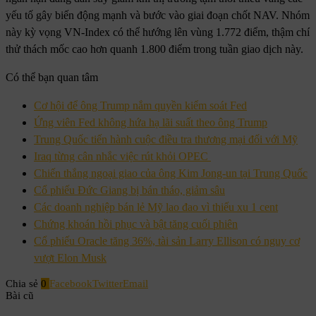
yếu tố gây biến động mạnh và bước vào giai đoạn chốt NAV. Nhóm
này kỳ vọng VN-Index có thể hướng lên vùng 1.772 điểm, thậm chí
thử thách mốc cao hơn quanh 1.800 điểm trong tuần giao dịch này.
Có thể bạn quan tâm
Cơ hội để ông Trump nắm quyền kiểm soát Fed
Ứng viên Fed không hứa hạ lãi suất theo ông Trump
Trung Quốc tiến hành cuộc điều tra thương mại đối với Mỹ
Iraq từng cân nhắc việc rút khỏi OPEC
Chiến thắng ngoại giao của ông Kim Jong-un tại Trung Quốc
Cổ phiếu Đức Giang bị bán tháo, giảm sâu
Các doanh nghiệp bán lẻ Mỹ lao đao vì thiếu xu 1 cent
Chứng khoán hồi phục và bật tăng cuối phiên
Cổ phiếu Oracle tăng 36%, tài sản Larry Ellison có nguy cơ
vượt Elon Musk
Chia sẻ
0
Facebook
Twitter
Email
Bài cũ