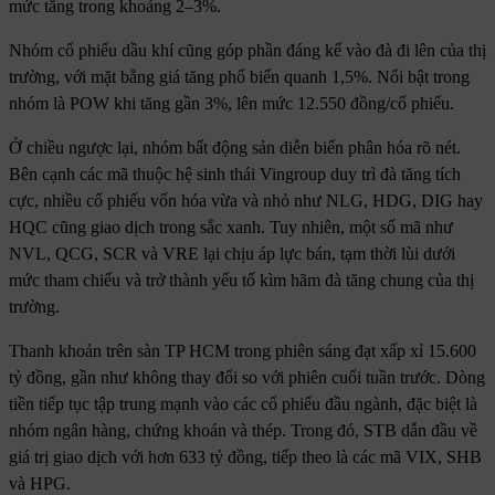
mức tăng trong khoảng 2–3%.
Nhóm cổ phiếu dầu khí cũng góp phần đáng kể vào đà đi lên của thị
trường, với mặt bằng giá tăng phổ biến quanh 1,5%. Nổi bật trong
nhóm là POW khi tăng gần 3%, lên mức 12.550 đồng/cổ phiếu.
Ở chiều ngược lại, nhóm bất động sản diễn biến phân hóa rõ nét.
Bên cạnh các mã thuộc hệ sinh thái Vingroup duy trì đà tăng tích
cực, nhiều cổ phiếu vốn hóa vừa và nhỏ như NLG, HDG, DIG hay
HQC cũng giao dịch trong sắc xanh. Tuy nhiên, một số mã như
NVL, QCG, SCR và VRE lại chịu áp lực bán, tạm thời lùi dưới
mức tham chiếu và trở thành yếu tố kìm hãm đà tăng chung của thị
trường.
Thanh khoản trên sàn TP HCM trong phiên sáng đạt xấp xỉ 15.600
tỷ đồng, gần như không thay đổi so với phiên cuối tuần trước. Dòng
tiền tiếp tục tập trung mạnh vào các cổ phiếu đầu ngành, đặc biệt là
nhóm ngân hàng, chứng khoán và thép. Trong đó, STB dẫn đầu về
giá trị giao dịch với hơn 633 tỷ đồng, tiếp theo là các mã VIX, SHB
và HPG.