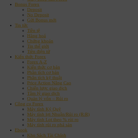
Bonus Forex
Deposit
No Deposit
Gửi Bonus mới
Tin tức
Tiền tệ
Hàng hoá
Chứng khoán
Tin thế giới
Tiền điện tử
Kiến thức Forex
Forex A-Z
Kiến thức cơ bản
Phân tích cơ bản
Phân tích kỹ thuật
Price Action Nâng Cao
Chiến lược giao dịch
Tâm lý giao dịch
Quản lý vốn – Rủi ro
Công cụ Forex
Máy tính Ký Quỹ
Máy tính lợi Nhuận/Rủi ro (R:R)
Máy tính Lot theo % rủi ro
Máy tính rủi ro phá sản
Ebook
Kho Sách Tài Chính