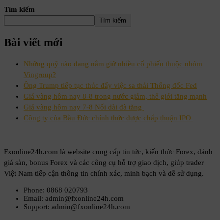
Tìm kiếm
Tìm kiếm
Bài viết mới
Những quỹ nào đang nắm giữ nhiều cổ phiếu thuộc nhóm
Vingroup?
Ông Trump tiếp tục thúc đẩy việc sa thải Thống đốc Fed
Giá vàng hôm nay 8-8 trong nước giảm, thế giới tăng mạnh
Giá vàng hôm nay 7-8 Nối dài đà tăng
Công ty của Bầu Đức chính thức được chấp thuận IPO
Fxonline24h.com là website cung cấp tin tức, kiến thức Forex, đánh
giá sàn, bonus Forex và các công cụ hỗ trợ giao dịch, giúp trader
Việt Nam tiếp cận thông tin chính xác, minh bạch và dễ sử dụng.
Phone: 0868 020793
Email: admin@fxonline24h.com
Support: admin@fxonline24h.com