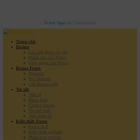
Ticker Tape
bởi TradingView
Trang chủ
Broker
List sàn forex uy tín
Đánh giá sàn Forex
Giấy phép sàn Forex
Bonus Forex
Deposit
No Deposit
Gửi Bonus mới
Tin tức
Tiền tệ
Hàng hoá
Chứng khoán
Tin thế giới
Tiền điện tử
Kiến thức Forex
Forex A-Z
Kiến thức cơ bản
Phân tích cơ bản