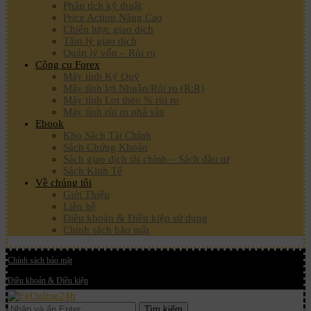
Phân tích kỹ thuật
Price Action Nâng Cao
Chiến lược giao dịch
Tâm lý giao dịch
Quản lý vốn – Rủi ro
Công cụ Forex
Máy tính Ký Quỹ
Máy tính lợi Nhuận/Rủi ro (R:R)
Máy tính Lot theo % rủi ro
Máy tính rủi ro phá sản
Ebook
Kho Sách Tài Chính
Sách Chứng Khoán
Sách giao dịch tài chính – Sách đầu tư
Sách Kinh Tế
Về chúng tôi
Giới Thiệu
Liên hệ
Điều khoản & Điều kiện sử dụng
Chính sách bảo mật
Chính sách bảo mật
Điều khoản & Điều kiện
Tìm kiếm