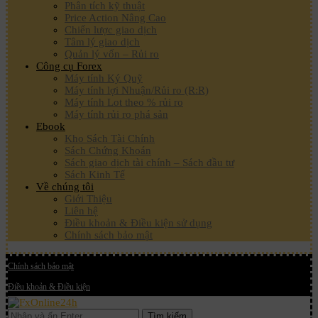
Phân tích kỹ thuật
Price Action Nâng Cao
Chiến lược giao dịch
Tâm lý giao dịch
Quản lý vốn – Rủi ro
Công cụ Forex
Máy tính Ký Quỹ
Máy tính lợi Nhuận/Rủi ro (R:R)
Máy tính Lot theo % rủi ro
Máy tính rủi ro phá sản
Ebook
Kho Sách Tài Chính
Sách Chứng Khoán
Sách giao dịch tài chính – Sách đầu tư
Sách Kinh Tế
Về chúng tôi
Giới Thiệu
Liên hệ
Điều khoản & Điều kiện sử dụng
Chính sách bảo mật
Chính sách bảo mật
Điều khoản & Điều kiện
Tìm kiếm