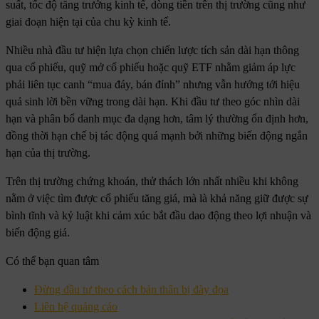
suất, tốc độ tăng trưởng kinh tế, dòng tiền trên thị trường cũng như
giai đoạn hiện tại của chu kỳ kinh tế.
Nhiều nhà đầu tư hiện lựa chọn chiến lược tích sản dài hạn thông
qua cổ phiếu, quỹ mở cổ phiếu hoặc quỹ ETF nhằm giảm áp lực
phải liên tục canh “mua đáy, bán đỉnh” nhưng vẫn hướng tới hiệu
quả sinh lời bền vững trong dài hạn. Khi đầu tư theo góc nhìn dài
hạn và phân bổ danh mục đa dạng hơn, tâm lý thường ổn định hơn,
đồng thời hạn chế bị tác động quá mạnh bởi những biến động ngắn
hạn của thị trường.
Trên thị trường chứng khoán, thử thách lớn nhất nhiều khi không
nằm ở việc tìm được cổ phiếu tăng giá, mà là khả năng giữ được sự
bình tĩnh và kỷ luật khi cảm xúc bắt đầu dao động theo lợi nhuận và
biến động giá.
Có thể bạn quan tâm
Đừng đầu tư theo cách bản thân bị đày đọa
Liên hệ quảng cáo