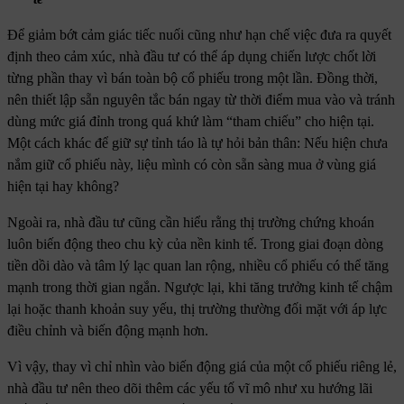
Để giảm bớt cảm giác tiếc nuối cũng như hạn chế việc đưa ra quyết
định theo cảm xúc, nhà đầu tư có thể áp dụng chiến lược chốt lời
từng phần thay vì bán toàn bộ cổ phiếu trong một lần. Đồng thời,
nên thiết lập sẵn nguyên tắc bán ngay từ thời điểm mua vào và tránh
dùng mức giá đỉnh trong quá khứ làm “tham chiếu” cho hiện tại.
Một cách khác để giữ sự tỉnh táo là tự hỏi bản thân: Nếu hiện chưa
nắm giữ cổ phiếu này, liệu mình có còn sẵn sàng mua ở vùng giá
hiện tại hay không?
Ngoài ra, nhà đầu tư cũng cần hiểu rằng thị trường chứng khoán
luôn biến động theo chu kỳ của nền kinh tế. Trong giai đoạn dòng
tiền dồi dào và tâm lý lạc quan lan rộng, nhiều cổ phiếu có thể tăng
mạnh trong thời gian ngắn. Ngược lại, khi tăng trưởng kinh tế chậm
lại hoặc thanh khoản suy yếu, thị trường thường đối mặt với áp lực
điều chỉnh và biến động mạnh hơn.
Vì vậy, thay vì chỉ nhìn vào biến động giá của một cổ phiếu riêng lẻ,
nhà đầu tư nên theo dõi thêm các yếu tố vĩ mô như xu hướng lãi