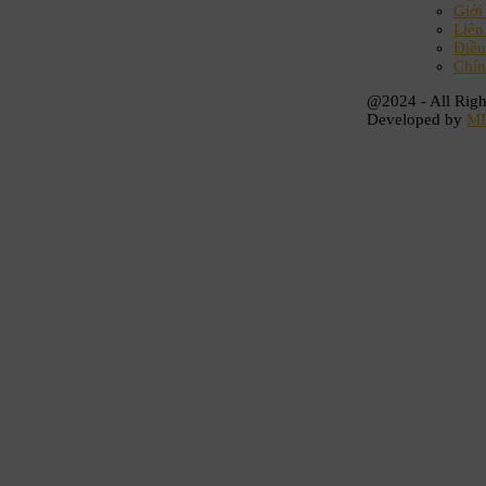
Giới
Liên
Điều
Chín
@2024 - All Righ
Developed by
M