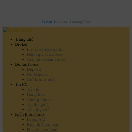
Ticker Tape
bởi TradingView
Trang chủ
Broker
List sàn forex uy tín
Đánh giá sàn Forex
Giấy phép sàn Forex
Bonus Forex
Deposit
No Deposit
Gửi Bonus mới
Tin tức
Tiền tệ
Hàng hoá
Chứng khoán
Tin thế giới
Tiền điện tử
Kiến thức Forex
Forex A-Z
Kiến thức cơ bản
Phân tích cơ bản