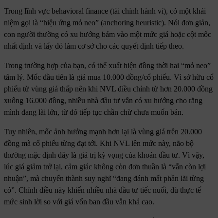
Trong lĩnh vực behavioral finance (tài chính hành vi), có một khái
niệm gọi là “hiệu ứng mỏ neo” (anchoring heuristic). Nói đơn giản,
con người thường có xu hướng bám vào một mức giá hoặc cột mốc
nhất định và lấy đó làm cơ sở cho các quyết định tiếp theo.
Trong trường hợp của bạn, có thể xuất hiện đồng thời hai “mỏ neo”
tâm lý. Mốc đầu tiên là giá mua 10.000 đồng/cổ phiếu. Vì sở hữu cổ
phiếu từ vùng giá thấp nên khi NVL điều chỉnh từ hơn 20.000 đồng
xuống 16.000 đồng, nhiều nhà đầu tư vẫn có xu hướng cho rằng
mình đang lãi lớn, từ đó tiếp tục chần chừ chưa muốn bán.
Tuy nhiên, mốc ảnh hưởng mạnh hơn lại là vùng giá trên 20.000
đồng mà cổ phiếu từng đạt tới. Khi NVL lên mức này, não bộ
thường mặc định đây là giá trị kỳ vọng của khoản đầu tư. Vì vậy,
lúc giá giảm trở lại, cảm giác không còn đơn thuần là “vẫn còn lợi
nhuận”, mà chuyển thành suy nghĩ “đang đánh mất phần lãi từng
có”. Chính điều này khiến nhiều nhà đầu tư tiếc nuối, dù thực tế
mức sinh lời so với giá vốn ban đầu vẫn khá cao.