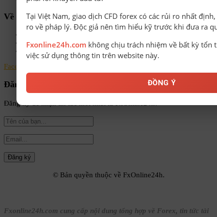
Tại Việt Nam, giao dịch CFD forex có các rủi ro nhất định
Về chúng tôi
ro về pháp lý. Độc giả nên tìm hiểu kỹ trước khi đưa ra q
Chính sách bảo mật
Điều khoản & Điều kiện
Fxonline24h.com
không chịu trách nhiệm về bất kỳ tổn t
Liên hệ
việc sử dụng thông tin trên website này.
Facebook
Instagram
Linkedin
Youtube
Email
ĐỒNG Ý
Đăng ký nhận tin
Đăng ký để nhận tin tức mới nhất từ FxOnline24h!
© Bản quyền thuộc về FxOnline24h.
Fxonline24h.com cung cấp nội dung tổng hợp về Forex, tin tức tài