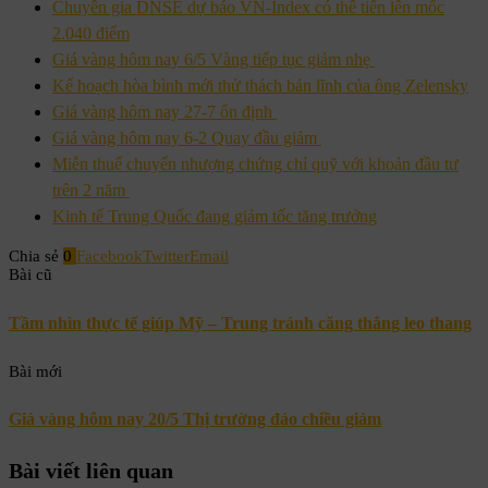
Chuyên gia DNSE dự báo VN-Index có thể tiến lên mốc
2.040 điểm
Giá vàng hôm nay 6/5 Vàng tiếp tục giảm nhẹ
Kế hoạch hòa bình mới thử thách bản lĩnh của ông Zelensky
Giá vàng hôm nay 27-7 ổn định
Giá vàng hôm nay 6-2 Quay đầu giảm
Miễn thuế chuyển nhượng chứng chỉ quỹ với khoản đầu tư
trên 2 năm
Kinh tế Trung Quốc đang giảm tốc tăng trưởng
Chia sẻ
0
Facebook
Twitter
Email
Bài cũ
Tầm nhìn thực tế giúp Mỹ – Trung tránh căng thẳng leo thang
Bài mới
Giá vàng hôm nay 20/5 Thị trường đảo chiều giảm
Bài viết liên quan