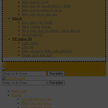
Máy tính Ký Quỹ
Máy tính lợi Nhuận/Rủi ro (R:R)
Máy tính Lot theo % rủi ro
Máy tính rủi ro phá sản
Ebook
Kho Sách Tài Chính
Sách Chứng Khoán
Sách giao dịch tài chính – Sách đầu tư
Sách Kinh Tế
Về chúng tôi
Giới Thiệu
Liên hệ
Điều khoản & Điều kiện sử dụng
Chính sách bảo mật
Tìm kiếm
Tìm kiếm
Trang chủ
Broker
List sàn forex uy tín
Đánh giá sàn Forex
Giấy phép sàn Forex