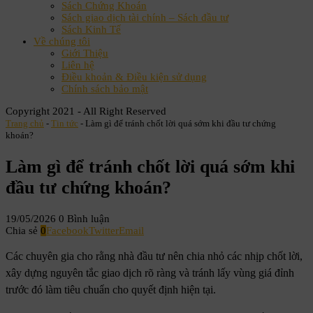
Sách Chứng Khoán
Sách giao dịch tài chính – Sách đầu tư
Sách Kinh Tế
Về chúng tôi
Giới Thiệu
Liên hệ
Điều khoản & Điều kiện sử dụng
Chính sách bảo mật
Copyright 2021 - All Right Reserved
Trang chủ
-
Tin tức
-
Làm gì để tránh chốt lời quá sớm khi đầu tư chứng
khoán?
Làm gì để tránh chốt lời quá sớm khi
đầu tư chứng khoán?
19/05/2026
0 Bình luận
Chia sẻ
0
Facebook
Twitter
Email
Các chuyên gia cho rằng nhà đầu tư nên chia nhỏ các nhịp chốt lời,
xây dựng nguyên tắc giao dịch rõ ràng và tránh lấy vùng giá đỉnh
trước đó làm tiêu chuẩn cho quyết định hiện tại.