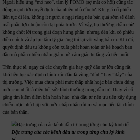
Ngoài hiệu ứng “mỏ neo”, tâm lý FOMO (sợ mất cơ hội) cũng tác
động mạnh tới quyết định của nhiều nhà đầu tư. Khi giá cổ phiếu
liên tục đi lên, không ít người e ngại rằng nếu bán quá sớm sẽ đánh
mất phần lợi nhuận còn lại phía trước. Vì vậy, họ thường chần chừ
không chốt lời trong giai đoạn hưng phấn, nhưng đến khi cổ phiếu
điều chỉnh và áp lực tâm lý gia tăng thì lại vội vàng bán ra. Khi đó,
quyết định đầu tư không còn xuất phát hoàn toàn từ kế hoạch ban
đầu mà phần nhiều nhằm giảm bớt cảm giác lo lắng và tiếc nuối.
Trên thực tế, ngay cả các chuyên gia hay quỹ đầu tư lớn cũng rất
khó liên tục xác định chính xác đâu là vùng “đỉnh” hay “đáy” của
thị trường. Việc mua chưa phải mức thấp nhất hoặc bán chưa đúng
mức cao nhất là điều hết sức bình thường trong đầu tư. Thay vì cố
gắng tìm kiếm điểm bán hoàn hảo, nhà đầu tư nên ưu tiên xây dựng
chiến lược phù hợp với mức chấp nhận rủi ro và mục tiêu tài chính
của bản thân.
Đặc trưng của các kênh đầu tư trong từng chu kỳ kinh
tế