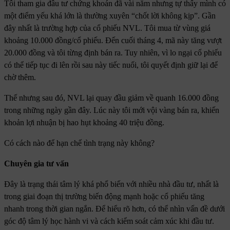
Tôi tham gia đầu tư chứng khoán đã vài năm nhưng tự thấy mình có
một điểm yếu khá lớn là thường xuyên “chốt lời không kịp”. Gần
đây nhất là trường hợp của cổ phiếu NVL. Tôi mua từ vùng giá
khoảng 10.000 đồng/cổ phiếu. Đến cuối tháng 4, mã này tăng vượt
20.000 đồng và tôi từng định bán ra. Tuy nhiên, vì lo ngại cổ phiếu
có thể tiếp tục đi lên rồi sau này tiếc nuối, tôi quyết định giữ lại để
chờ thêm.
Thế nhưng sau đó, NVL lại quay đầu giảm về quanh 16.000 đồng
trong những ngày gần đây. Lúc này tôi mới vội vàng bán ra, khiến
khoản lợi nhuận bị hao hụt khoảng 40 triệu đồng.
Có cách nào để hạn chế tình trạng này không?
Chuyên gia tư vấn
Đây là trạng thái tâm lý khá phổ biến với nhiều nhà đầu tư, nhất là
trong giai đoạn thị trường biến động mạnh hoặc cổ phiếu tăng
nhanh trong thời gian ngắn. Để hiểu rõ hơn, có thể nhìn vấn đề dưới
góc độ tâm lý học hành vi và cách kiểm soát cảm xúc khi đầu tư.