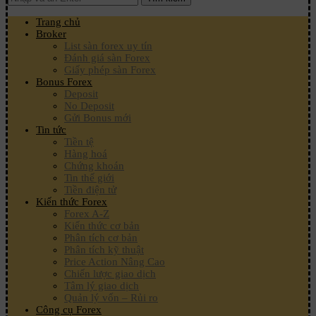
Trang chủ
Broker
List sàn forex uy tín
Đánh giá sàn Forex
Giấy phép sàn Forex
Bonus Forex
Deposit
No Deposit
Gửi Bonus mới
Tin tức
Tiền tệ
Hàng hoá
Chứng khoán
Tin thế giới
Tiền điện tử
Kiến thức Forex
Forex A-Z
Kiến thức cơ bản
Phân tích cơ bản
Phân tích kỹ thuật
Price Action Nâng Cao
Chiến lược giao dịch
Tâm lý giao dịch
Quản lý vốn – Rủi ro
Công cụ Forex