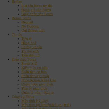
Broker
List sàn forex uy tín
Đánh giá sàn Forex
Giấy phép sàn Forex
Bonus Forex
Deposit
No Deposit
Gửi Bonus mới
Tin tức
Tiền tệ
Hàng hoá
Chứng khoán
Tin thế giới
Tiền điện tử
Kiến thức Forex
Forex A-Z
Kiến thức cơ bản
Phân tích cơ bản
Phân tích kỹ thuật
Price Action Nâng Cao
Chiến lược giao dịch
Tâm lý giao dịch
Quản lý vốn – Rủi ro
Công cụ Forex
Máy tính Ký Quỹ
Máy tính lợi Nhuận/Rủi ro (R:R)