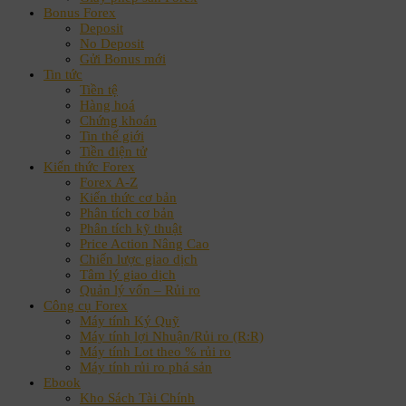
Bonus Forex
Deposit
No Deposit
Gửi Bonus mới
Tin tức
Tiền tệ
Hàng hoá
Chứng khoán
Tin thế giới
Tiền điện tử
Kiến thức Forex
Forex A-Z
Kiến thức cơ bản
Phân tích cơ bản
Phân tích kỹ thuật
Price Action Nâng Cao
Chiến lược giao dịch
Tâm lý giao dịch
Quản lý vốn – Rủi ro
Công cụ Forex
Máy tính Ký Quỹ
Máy tính lợi Nhuận/Rủi ro (R:R)
Máy tính Lot theo % rủi ro
Máy tính rủi ro phá sản
Ebook
Kho Sách Tài Chính