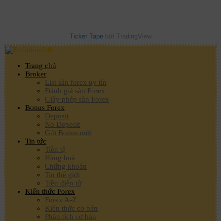
Ticker Tape
bởi TradingView
Trang chủ
Broker
List sàn forex uy tín
Đánh giá sàn Forex
Giấy phép sàn Forex
Bonus Forex
Deposit
No Deposit
Gửi Bonus mới
Tin tức
Tiền tệ
Hàng hoá
Chứng khoán
Tin thế giới
Tiền điện tử
Kiến thức Forex
Forex A-Z
Kiến thức cơ bản
Phân tích cơ bản