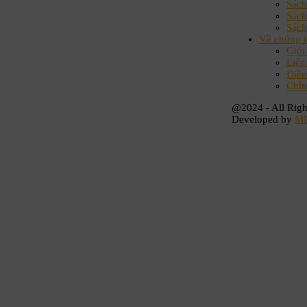
Sác
Sách
Sách
Về chúng t
Giới
Liên
Điều
Chín
@2024 - All Righ
Developed by
M