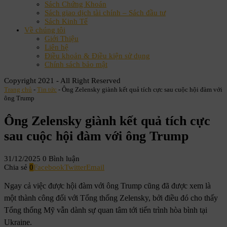
Sách Chứng Khoán
Sách giao dịch tài chính – Sách đầu tư
Sách Kinh Tế
Về chúng tôi
Giới Thiệu
Liên hệ
Điều khoản & Điều kiện sử dụng
Chính sách bảo mật
Copyright 2021 - All Right Reserved
Trang chủ
-
Tin tức
-
Ông Zelensky giành kết quả tích cực sau cuộc hội đàm với
ông Trump
Ông Zelensky giành kết quả tích cực
sau cuộc hội đàm với ông Trump
31/12/2025
0 Bình luận
Chia sẻ
0
Facebook
Twitter
Email
Ngay cả việc được hội đàm với ông Trump cũng đã được xem là
một thành công đối với Tổng thống Zelensky, bởi điều đó cho thấy
Tổng thống Mỹ vẫn dành sự quan tâm tới tiến trình hòa bình tại
Ukraine.