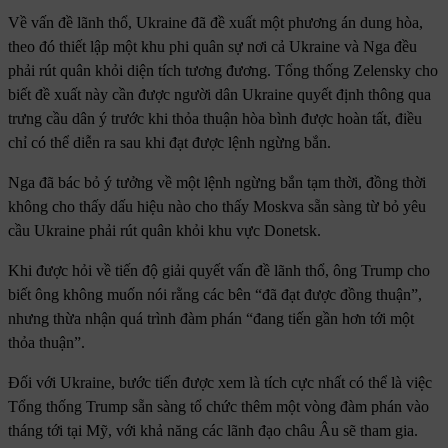
Về vấn đề lãnh thổ, Ukraine đã đề xuất một phương án dung hòa,
theo đó thiết lập một khu phi quân sự nơi cả Ukraine và Nga đều
phải rút quân khỏi diện tích tương đương. Tổng thống Zelensky cho
biết đề xuất này cần được người dân Ukraine quyết định thông qua
trưng cầu dân ý trước khi thỏa thuận hòa bình được hoàn tất, điều
chỉ có thể diễn ra sau khi đạt được lệnh ngừng bắn.
Nga đã bác bỏ ý tưởng về một lệnh ngừng bắn tạm thời, đồng thời
không cho thấy dấu hiệu nào cho thấy Moskva sẵn sàng từ bỏ yêu
cầu Ukraine phải rút quân khỏi khu vực Donetsk.
Khi được hỏi về tiến độ giải quyết vấn đề lãnh thổ, ông Trump cho
biết ông không muốn nói rằng các bên “đã đạt được đồng thuận”,
nhưng thừa nhận quá trình đàm phán “đang tiến gần hơn tới một
thỏa thuận”.
Đối với Ukraine, bước tiến được xem là tích cực nhất có thể là việc
Tổng thống Trump sẵn sàng tổ chức thêm một vòng đàm phán vào
tháng tới tại Mỹ, với khả năng các lãnh đạo châu Âu sẽ tham gia.