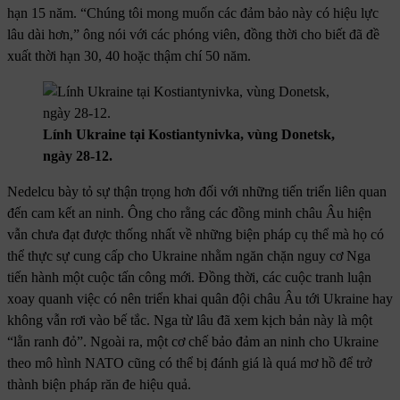
hạn 15 năm. “Chúng tôi mong muốn các đảm bảo này có hiệu lực
lâu dài hơn,” ông nói với các phóng viên, đồng thời cho biết đã đề
xuất thời hạn 30, 40 hoặc thậm chí 50 năm.
Lính Ukraine tại Kostiantynivka, vùng Donetsk,
ngày 28-12.
Nedelcu bày tỏ sự thận trọng hơn đối với những tiến triển liên quan
đến cam kết an ninh. Ông cho rằng các đồng minh châu Âu hiện
vẫn chưa đạt được thống nhất về những biện pháp cụ thể mà họ có
thể thực sự cung cấp cho Ukraine nhằm ngăn chặn nguy cơ Nga
tiến hành một cuộc tấn công mới. Đồng thời, các cuộc tranh luận
xoay quanh việc có nên triển khai quân đội châu Âu tới Ukraine hay
không vẫn rơi vào bế tắc. Nga từ lâu đã xem kịch bản này là một
“lằn ranh đỏ”. Ngoài ra, một cơ chế bảo đảm an ninh cho Ukraine
theo mô hình NATO cũng có thể bị đánh giá là quá mơ hồ để trở
thành biện pháp răn đe hiệu quả.