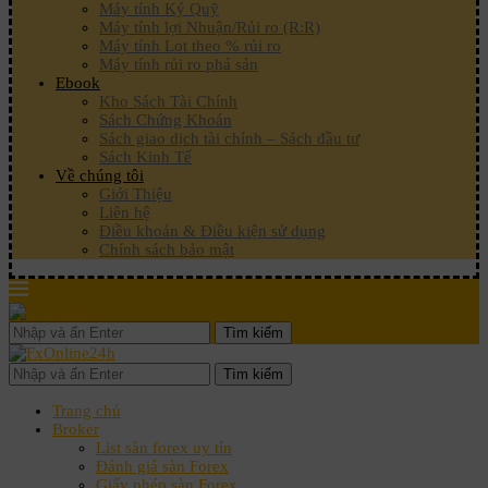
Máy tính Ký Quỹ
Máy tính lợi Nhuận/Rủi ro (R:R)
Máy tính Lot theo % rủi ro
Máy tính rủi ro phá sản
Ebook
Kho Sách Tài Chính
Sách Chứng Khoán
Sách giao dịch tài chính – Sách đầu tư
Sách Kinh Tế
Về chúng tôi
Giới Thiệu
Liên hệ
Điều khoản & Điều kiện sử dụng
Chính sách bảo mật
Tìm kiếm
Tìm kiếm
Trang chủ
Broker
List sàn forex uy tín
Đánh giá sàn Forex
Giấy phép sàn Forex