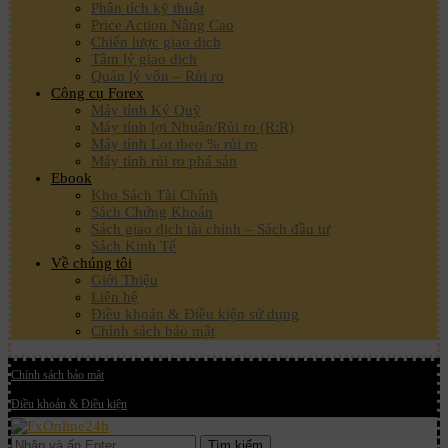
Phân tích kỹ thuật
Price Action Nâng Cao
Chiến lược giao dịch
Tâm lý giao dịch
Quản lý vốn – Rủi ro
Công cụ Forex
Máy tính Ký Quỹ
Máy tính lợi Nhuận/Rủi ro (R:R)
Máy tính Lot theo % rủi ro
Máy tính rủi ro phá sản
Ebook
Kho Sách Tài Chính
Sách Chứng Khoán
Sách giao dịch tài chính – Sách đầu tư
Sách Kinh Tế
Về chúng tôi
Giới Thiệu
Liên hệ
Điều khoản & Điều kiện sử dụng
Chính sách bảo mật
Chính sách bảo mật
Điều khoản & Điều kiện
Tìm kiếm