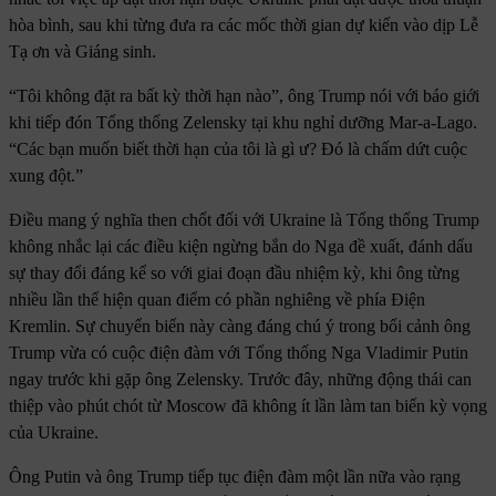
hòa bình, sau khi từng đưa ra các mốc thời gian dự kiến vào dịp Lễ
Tạ ơn và Giáng sinh.
“Tôi không đặt ra bất kỳ thời hạn nào”, ông Trump nói với báo giới
khi tiếp đón Tổng thống Zelensky tại khu nghỉ dưỡng Mar-a-Lago.
“Các bạn muốn biết thời hạn của tôi là gì ư? Đó là chấm dứt cuộc
xung đột.”
Điều mang ý nghĩa then chốt đối với Ukraine là Tổng thống Trump
không nhắc lại các điều kiện ngừng bắn do Nga đề xuất, đánh dấu
sự thay đổi đáng kể so với giai đoạn đầu nhiệm kỳ, khi ông từng
nhiều lần thể hiện quan điểm có phần nghiêng về phía Điện
Kremlin. Sự chuyển biến này càng đáng chú ý trong bối cảnh ông
Trump vừa có cuộc điện đàm với Tổng thống Nga Vladimir Putin
ngay trước khi gặp ông Zelensky. Trước đây, những động thái can
thiệp vào phút chót từ Moscow đã không ít lần làm tan biến kỳ vọng
của Ukraine.
Ông Putin và ông Trump tiếp tục điện đàm một lần nữa vào rạng