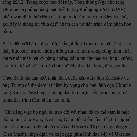
sáng 29/12. Trong cuộc trao đổi này, Tổng thống Nga cho rằng
Ukraine đã phóng hàng loạt thiết bị bay không người lái (UAV)
nhằm vào dinh thự riêng của ông, một cáo buộc mà Kiev bác bỏ,
gọi đây là thông tin “bịa đặt” nhằm cản trở tiến trình đàm phán hòa
bình.
Phát biểu với báo chí sau đó, Tổng thống Trump cho biết ông “cảm
thấy bức xúc” trước những thông tin nói trên, song cũng thừa nhận
chưa nhìn thấy bất kỳ bằng chứng đáng tin cậy nào và rằng “không
loại trừ khả năng” các cáo buộc từ Moskva là không đúng sự thật.
Theo đánh giá của giới phân tích, cuộc gặp giữa ông Zelensky và
ông Trump có thể đem lại niềm hy vọng cho ban lãnh đạo Ukraine
rằng Kiev và Washington đang dần tìm được tiếng nói chung hơn
trong tiến trình đàm phán hòa bình.
“Chỉ riêng việc họ ngồi lại trao đổi với nhau đã có thể xem là một
thắng lợi”, ông Harry Nedelcu, Giám đốc điều hành tổ chức nghiên
cứu Rasmussen Global có trụ sở tại Brussels (Bỉ) và Copenhagen
(Đan Mạch), nhận định về cuộc gặp giữa lãnh đạo Mỹ và Ukraine.