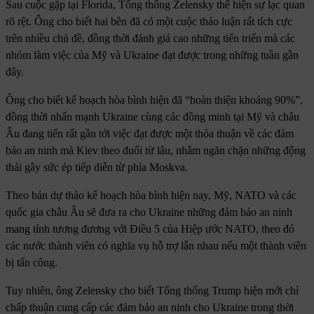
Sau cuộc gặp tại Florida, Tổng thống Zelensky thể hiện sự lạc quan
rõ rệt. Ông cho biết hai bên đã có một cuộc thảo luận rất tích cực
trên nhiều chủ đề, đồng thời đánh giá cao những tiến triển mà các
nhóm làm việc của Mỹ và Ukraine đạt được trong những tuần gần
đây.
Ông cho biết kế hoạch hòa bình hiện đã “hoàn thiện khoảng 90%”,
đồng thời nhấn mạnh Ukraine cùng các đồng minh tại Mỹ và châu
Âu đang tiến rất gần tới việc đạt được một thỏa thuận về các đảm
bảo an ninh mà Kiev theo đuổi từ lâu, nhằm ngăn chặn những động
thái gây sức ép tiếp diễn từ phía Moskva.
Theo bản dự thảo kế hoạch hòa bình hiện nay, Mỹ, NATO và các
quốc gia châu Âu sẽ đưa ra cho Ukraine những đảm bảo an ninh
mang tính tương đương với Điều 5 của Hiệp ước NATO, theo đó
các nước thành viên có nghĩa vụ hỗ trợ lẫn nhau nếu một thành viên
bị tấn công.
Tuy nhiên, ông Zelensky cho biết Tổng thống Trump hiện mới chỉ
chấp thuận cung cấp các đảm bảo an ninh cho Ukraine trong thời