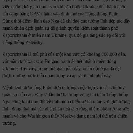
việc chấm dứt giao tranh sau khi cáo buộc Ukraine tiến hành cuộc
tấn công bằng UAV nhằm vào dinh thự của Tổng thống Putin.
Cùng thời điểm, lãnh đạo Nga đã chỉ đạo các tướng lĩnh tiếp tục đẩy
mạnh chiến dịch quân sự để giành quyền kiểm soát thành phố
Zaporizhzhia ở miền nam Ukraine, qua đó gia tăng sức ép đối với
Tổng thống Zelensky.
Zaporizhzhia là thủ phủ của một khu vực có khoảng 700.000 dân,
vốn nằm khá xa các điểm giao tranh ác liệt nhất ở miền đông
Ukraine. Tuy vậy, trong thời gian gần đây, quân đội Nga đã đạt
được những bước tiến quan trọng và áp sát thành phố này.
Mệnh lệnh được ông Putin đưa ra trong cuộc họp với các chỉ huy
quân sự cấp cao. Đây là lần thứ ba trong vòng hai tuần Tổng thống
Nga công khai trao đổi về tình hình chiến sự Ukraine với giới tướng
lĩnh, động thái mà các nhà phân tích cho rằng nhằm phô trương sức
mạnh và cho Washington thấy Moskva đang nắm lợi thế trên chiến
trường.