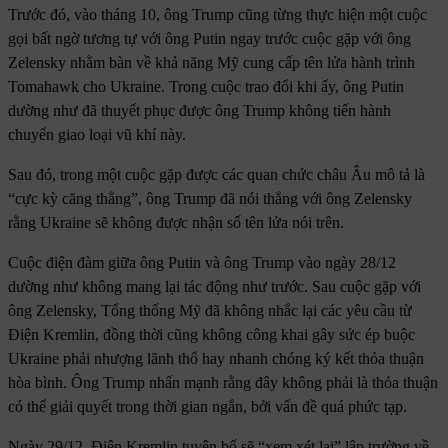
Trước đó, vào tháng 10, ông Trump cũng từng thực hiện một cuộc
gọi bất ngờ tương tự với ông Putin ngay trước cuộc gặp với ông
Zelensky nhằm bàn về khả năng Mỹ cung cấp tên lửa hành trình
Tomahawk cho Ukraine. Trong cuộc trao đổi khi ấy, ông Putin
dường như đã thuyết phục được ông Trump không tiến hành
chuyển giao loại vũ khí này.
Sau đó, trong một cuộc gặp được các quan chức châu Âu mô tả là
“cực kỳ căng thẳng”, ông Trump đã nói thẳng với ông Zelensky
rằng Ukraine sẽ không được nhận số tên lửa nói trên.
Cuộc điện đàm giữa ông Putin và ông Trump vào ngày 28/12
dường như không mang lại tác động như trước. Sau cuộc gặp với
ông Zelensky, Tổng thống Mỹ đã không nhắc lại các yêu cầu từ
Điện Kremlin, đồng thời cũng không công khai gây sức ép buộc
Ukraine phải nhượng lãnh thổ hay nhanh chóng ký kết thỏa thuận
hòa bình. Ông Trump nhấn mạnh rằng đây không phải là thỏa thuận
có thể giải quyết trong thời gian ngắn, bởi vấn đề quá phức tạp.
Ngày 29/12, Điện Kremlin tuyên bố sẽ “xem xét lại” lập trường về