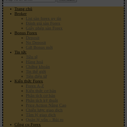
Trang chủ
Broker
List sàn forex uy tín
Đánh giá sàn Forex
Giấy phép sàn Forex
Bonus Forex
Deposit
No Deposit
Gửi Bonus mới
Tin tức
Tiền tệ
Hàng hoá
Chứng khoán
Tin thế giới
Tiền điện tử
Kiến thức Forex
Forex A-Z
Kiến thức cơ bản
Phân tích cơ bản
Phân tích kỹ thuật
Price Action Nâng Cao
Chiến lược giao dịch
Tâm lý giao dịch
Quản lý vốn – Rủi ro
Công cụ Forex