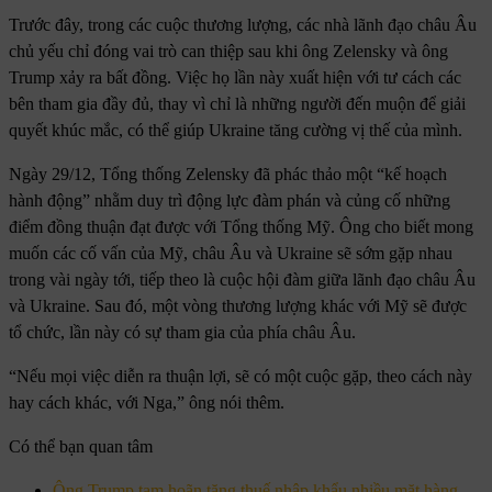
Trước đây, trong các cuộc thương lượng, các nhà lãnh đạo châu Âu
chủ yếu chỉ đóng vai trò can thiệp sau khi ông Zelensky và ông
Trump xảy ra bất đồng. Việc họ lần này xuất hiện với tư cách các
bên tham gia đầy đủ, thay vì chỉ là những người đến muộn để giải
quyết khúc mắc, có thể giúp Ukraine tăng cường vị thế của mình.
Ngày 29/12, Tổng thống Zelensky đã phác thảo một “kế hoạch
hành động” nhằm duy trì động lực đàm phán và củng cố những
điểm đồng thuận đạt được với Tổng thống Mỹ. Ông cho biết mong
muốn các cố vấn của Mỹ, châu Âu và Ukraine sẽ sớm gặp nhau
trong vài ngày tới, tiếp theo là cuộc hội đàm giữa lãnh đạo châu Âu
và Ukraine. Sau đó, một vòng thương lượng khác với Mỹ sẽ được
tổ chức, lần này có sự tham gia của phía châu Âu.
“Nếu mọi việc diễn ra thuận lợi, sẽ có một cuộc gặp, theo cách này
hay cách khác, với Nga,” ông nói thêm.
Có thể bạn quan tâm
Ông Trump tạm hoãn tăng thuế nhập khẩu nhiều mặt hàng