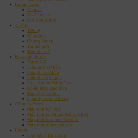
Bonus Forex
Deposit
No Deposit
Gửi Bonus mới
Tin tức
Tiền tệ
Hàng hoá
Chứng khoán
Tin thế giới
Tiền điện tử
Kiến thức Forex
Forex A-Z
Kiến thức cơ bản
Phân tích cơ bản
Phân tích kỹ thuật
Price Action Nâng Cao
Chiến lược giao dịch
Tâm lý giao dịch
Quản lý vốn – Rủi ro
Công cụ Forex
Máy tính Ký Quỹ
Máy tính lợi Nhuận/Rủi ro (R:R)
Máy tính Lot theo % rủi ro
Máy tính rủi ro phá sản
Ebook
Kho Sách Tài Chính