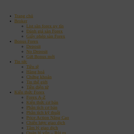
Trang chủ
Broker
List sàn forex uy tín
Đánh giá sàn Forex
Giấy phép sàn Forex
Bonus Forex
Deposit
No Deposit
Gửi Bonus mới
Tin tức
Tiền tệ
Hàng hoá
Chứng khoán
Tin thế giới
Tiền điện tử
Kiến thức Forex
Forex A-Z
Kiến thức cơ bản
Phân tích cơ bản
Phân tích kỹ thuật
Price Action Nâng Cao
Chiến lược giao dịch
Tâm lý giao dịch
Quản lý vốn – Rủi ro