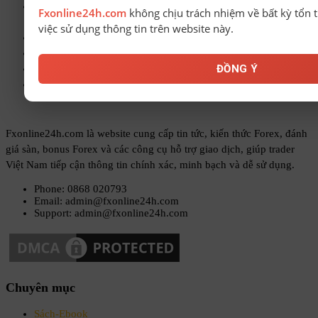
Những quỹ nào đang nắm giữ nhiều cổ phiếu thuộc nhóm
Fxonline24h.com
không chịu trách nhiệm về bất kỳ tổn t
Vingroup?
việc sử dụng thông tin trên website này.
Ông Trump tiếp tục thúc đẩy việc sa thải Thống đốc Fed
Giá vàng hôm nay 8-8 trong nước giảm, thế giới tăng mạnh
ĐỒNG Ý
Giá vàng hôm nay 7-8 Nối dài đà tăng
Công ty của Bầu Đức chính thức được chấp thuận IPO
Fxonline24h.com là website cung cấp tin tức, kiến thức Forex, đánh
giá sàn, bonus Forex và các công cụ hỗ trợ giao dịch, giúp trader
Việt Nam tiếp cận thông tin chính xác, minh bạch và dễ sử dụng.
Phone: 0868 020793
Email: admin@fxonline24h.com
Support: admin@fxonline24h.com
Chuyên mục
Sách-Ebook