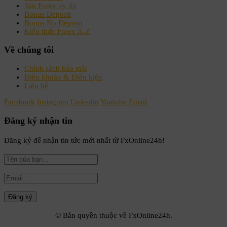
Sàn Forex uy tín
Bonus Deposit
Bonus No Deposit
Kiến thức Forex A-Z
Về chúng tôi
Chính sách bảo mật
Điều khoản & Điều kiện
Liên hệ
Facebook
Instagram
Linkedin
Youtube
Email
Đăng ký nhận tin
Đăng ký để nhận tin tức mới nhất từ FxOnline24h!
© Bản quyền thuộc về FxOnline24h.