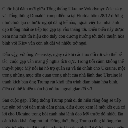
Cuộc hội đàm mới giữa Tổng thống Ukraine Volodymyr Zelensky
và Tổng thống Donald Trump diễn ra tại Florida hôm 28/12 dường
như chưa tạo ra bước ngoặt đáng kể nào, ngoài việc hai nhà lãnh
đạo thống nhất sẽ tiếp tục gặp lại vào tháng tới. Diễn biến này được
xem như một tín hiệu cho thấy con đường hướng tới thỏa thuận hòa
bình với Kiev vẫn còn rất dài và nhiều trở ngại.
Dẫu vậy, với ông Zelensky, ngay cả khi các trao đổi rơi vào thế bế
tắc, cuộc gặp vẫn mang ý nghĩa tích cực. Trong bối cảnh không thể
thuyết phục Mỹ nối lại hỗ trợ quân sự và tài chính cho Ukraine, một
trong những mục tiêu quan trọng nhất của nhà lãnh đạo Ukraine là
tránh kịch bản ông Trump rút khỏi tiến trình đàm phán hòa bình,
điều có thể khiến toàn bộ nỗ lực ngoại giao đổ vỡ.
Sau cuộc gặp, Tổng thống Trump phát đi tín hiệu rằng ông sẽ tiếp
tục gắn bó với tiến trình đàm phán, điều được xem là một kết quả có
lợi cho Ukraine trong bối cảnh nhà lãnh đạo Mỹ trước đó nhiều lần
cảnh báo khả năng rút lui. Đồng thời, ông Trump cũng không còn
nhắc tới việc áp đặt thời hạn buộc Ukraine phải đạt được thỏa thuận