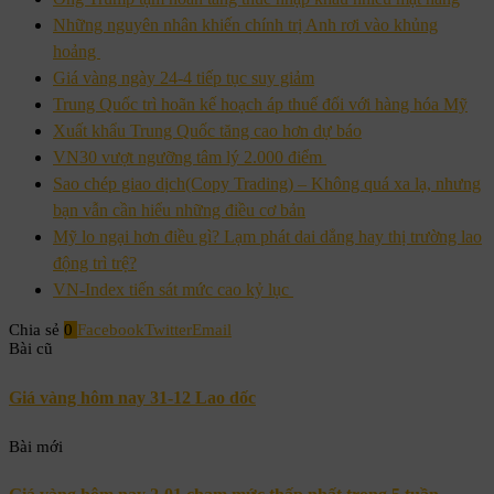
Những nguyên nhân khiến chính trị Anh rơi vào khủng
hoảng
Giá vàng ngày 24-4 tiếp tục suy giảm
Trung Quốc trì hoãn kế hoạch áp thuế đối với hàng hóa Mỹ
Xuất khẩu Trung Quốc tăng cao hơn dự báo
VN30 vượt ngưỡng tâm lý 2.000 điểm
Sao chép giao dịch(Copy Trading) – Không quá xa lạ, nhưng
bạn vẫn cần hiểu những điều cơ bản
Mỹ lo ngại hơn điều gì? Lạm phát dai dẳng hay thị trường lao
động trì trệ?
VN-Index tiến sát mức cao kỷ lục
Chia sẻ
0
Facebook
Twitter
Email
Bài cũ
Giá vàng hôm nay 31-12 Lao dốc
Bài mới