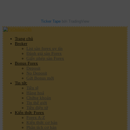
Ticker Tape
bởi TradingView
Trang chủ
Broker
List sàn forex uy tín
Đánh giá sàn Forex
Giấy phép sàn Forex
Bonus Forex
Deposit
No Deposit
Gửi Bonus mới
Tin tức
Tiền tệ
Hàng hoá
Chứng khoán
Tin thế giới
Tiền điện tử
Kiến thức Forex
Forex A-Z
Kiến thức cơ bản
Phân tích cơ bản