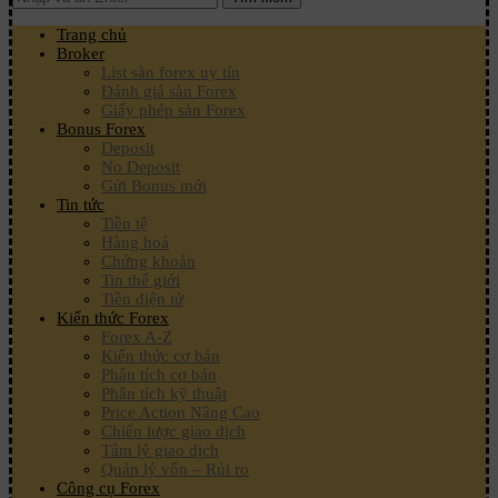
Trang chủ
Broker
List sàn forex uy tín
Đánh giá sàn Forex
Giấy phép sàn Forex
Bonus Forex
Deposit
No Deposit
Gửi Bonus mới
Tin tức
Tiền tệ
Hàng hoá
Chứng khoán
Tin thế giới
Tiền điện tử
Kiến thức Forex
Forex A-Z
Kiến thức cơ bản
Phân tích cơ bản
Phân tích kỹ thuật
Price Action Nâng Cao
Chiến lược giao dịch
Tâm lý giao dịch
Quản lý vốn – Rủi ro
Công cụ Forex