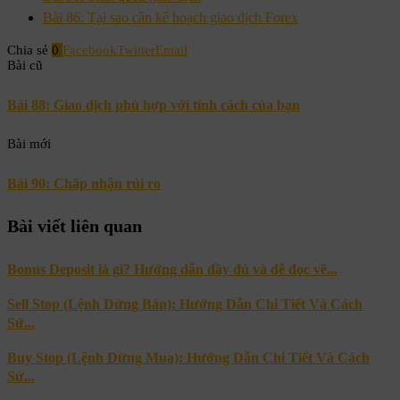
Bài 86: Tại sao cần kế hoạch giao dịch Forex
Chia sẻ
0
Facebook
Twitter
Email
Bài cũ
Bài 88: Giao dịch phù hợp với tính cách của bạn
Bài mới
Bài 90: Chấp nhận rủi ro
Bài viết liên quan
Bonus Deposit là gì? Hướng dẫn đầy đủ và dễ đọc về...
Sell Stop (Lệnh Dừng Bán): Hướng Dẫn Chi Tiết Và Cách
Sử...
Buy Stop (Lệnh Dừng Mua): Hướng Dẫn Chi Tiết Và Cách
Sử...