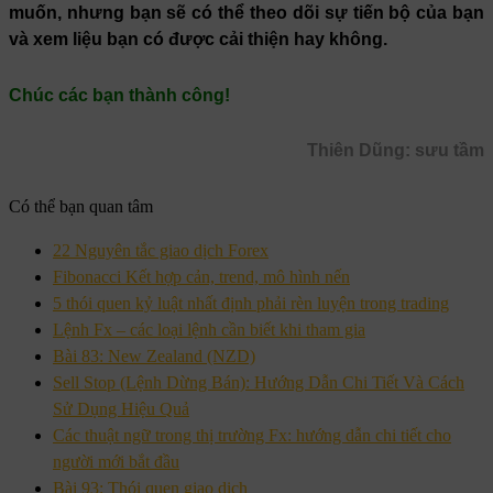
muốn, nhưng bạn sẽ có thể theo dõi sự tiến bộ của bạn
và xem liệu bạn có được cải thiện hay không.
Chúc các bạn thành công!
Thiên Dũng: sưu tầm
Có thể bạn quan tâm
22 Nguyên tắc giao dịch Forex
Fibonacci Kết hợp cản, trend, mô hình nến
5 thói quen kỷ luật nhất định phải rèn luyện trong trading
Lệnh Fx – các loại lệnh cần biết khi tham gia
Bài 83: New Zealand (NZD)
Sell Stop (Lệnh Dừng Bán): Hướng Dẫn Chi Tiết Và Cách
Sử Dụng Hiệu Quả
Các thuật ngữ trong thị trường Fx: hướng dẫn chi tiết cho
người mới bắt đầu
Bài 93: Thói quen giao dịch