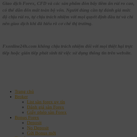
Giao dịch Forex, CFD và các sản phẩm đòn bẩy tiềm ẩn rủi ro cao,
có thể dẫn đến mất toàn bộ vốn. Người dùng cần tự đánh giá mức
độ chịu rủi ro, tự chịu trách nhiệm với mọi quyết định đầu tư và chỉ
nên giao dịch khi đã hiểu rõ cơ chế thị trường.
Fxonline24h.com không chịu trách nhiệm đối với mọi thiệt hại trực
tiếp hoặc gián tiếp phát sinh từ việc sử dụng thông tin trên website.
Trang chủ
Broker
List sàn forex uy tín
Đánh giá sàn Forex
Giấy phép sàn Forex
Bonus Forex
Deposit
No Deposit
Gửi Bonus mới