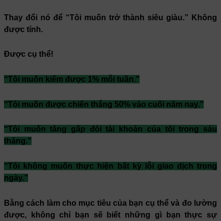
Thay đổi nó để “Tôi muốn trở thành siêu giàu.” Không
được tính.
Được cụ thể!
“Tôi muốn kiếm được 1% mỗi tuần.”
“Tôi muốn được chiến thắng 50% vào cuối năm nay.”
“Tôi muốn tăng gấp đôi tài khoản của tôi trong sáu
tháng.”
“Tôi không muốn thực hiện bất kỳ lỗi giao dịch trong
ngày.”
Bằng cách làm cho mục tiêu của bạn cụ thể và đo lường
được, không chỉ bạn sẽ biết những gì bạn thực sự