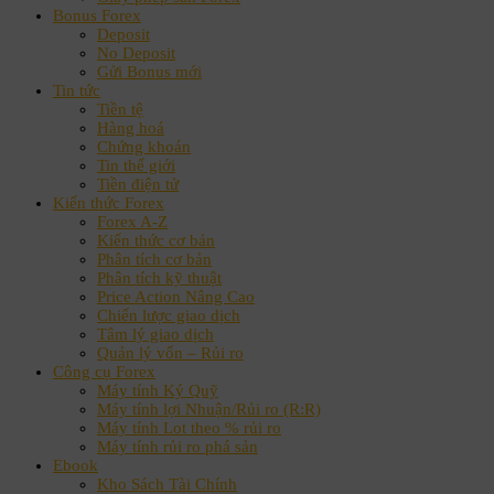
Bonus Forex
Deposit
No Deposit
Gửi Bonus mới
Tin tức
Tiền tệ
Hàng hoá
Chứng khoán
Tin thế giới
Tiền điện tử
Kiến thức Forex
Forex A-Z
Kiến thức cơ bản
Phân tích cơ bản
Phân tích kỹ thuật
Price Action Nâng Cao
Chiến lược giao dịch
Tâm lý giao dịch
Quản lý vốn – Rủi ro
Công cụ Forex
Máy tính Ký Quỹ
Máy tính lợi Nhuận/Rủi ro (R:R)
Máy tính Lot theo % rủi ro
Máy tính rủi ro phá sản
Ebook
Kho Sách Tài Chính