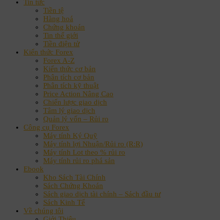
Tin tức
Tiền tệ
Hàng hoá
Chứng khoán
Tin thế giới
Tiền điện tử
Kiến thức Forex
Forex A-Z
Kiến thức cơ bản
Phân tích cơ bản
Phân tích kỹ thuật
Price Action Nâng Cao
Chiến lược giao dịch
Tâm lý giao dịch
Quản lý vốn – Rủi ro
Công cụ Forex
Máy tính Ký Quỹ
Máy tính lợi Nhuận/Rủi ro (R:R)
Máy tính Lot theo % rủi ro
Máy tính rủi ro phá sản
Ebook
Kho Sách Tài Chính
Sách Chứng Khoán
Sách giao dịch tài chính – Sách đầu tư
Sách Kinh Tế
Về chúng tôi
Giới Thiệu