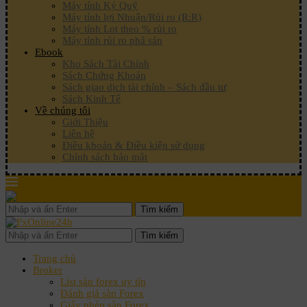
Máy tính Ký Quỹ
Máy tính lợi Nhuận/Rủi ro (R:R)
Máy tính Lot theo % rủi ro
Máy tính rủi ro phá sản
Ebook
Kho Sách Tài Chính
Sách Chứng Khoán
Sách giao dịch tài chính – Sách đầu tư
Sách Kinh Tế
Về chúng tôi
Giới Thiệu
Liên hệ
Điều khoản & Điều kiện sử dụng
Chính sách bảo mật
Tìm kiếm
Tìm kiếm
Trang chủ
Broker
List sàn forex uy tín
Đánh giá sàn Forex
Giấy phép sàn Forex