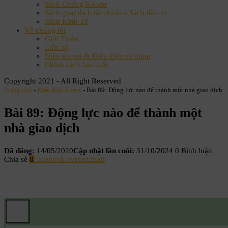
Sách Chứng Khoán
Sách giao dịch tài chính – Sách đầu tư
Sách Kinh Tế
Về chúng tôi
Giới Thiệu
Liên hệ
Điều khoản & Điều kiện sử dụng
Chính sách bảo mật
Copyright 2021 - All Right Reserved
Trang chủ
-
Kiến thức Forex
-
Bài 89: Động lực nào để thành một nhà giao dịch
Bài 89: Động lực nào để thành một
nhà giao dịch
Đã đăng:
14/05/2020
Cập nhật lần cuối:
31/10/2024
0 Bình luận
Chia sẻ
0
Facebook
Twitter
Email