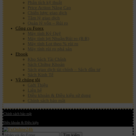
Phân tích kỹ thuật
Price Action Nâng Cao
Chiến lược giao dịch
Tâm lý giao dịch
Quản lý vốn – Rủi ro
Công cụ Forex
Máy tính Ký Quỹ
Máy tính lợi Nhuận/Rủi ro (R:R)
Máy tính Lot theo % rủi ro
Máy tính rủi ro phá sản
Ebook
Kho Sách Tài Chính
Sách Chứng Khoán
Sách giao dịch tài chính – Sách đầu tư
Sách Kinh Tế
Về chúng tôi
Giới Thiệu
Liên hệ
Điều khoản & Điều kiện sử dụng
Chính sách bảo mật
Chính sách bảo mật
Điều khoản & Điều kiện
Tìm kiếm