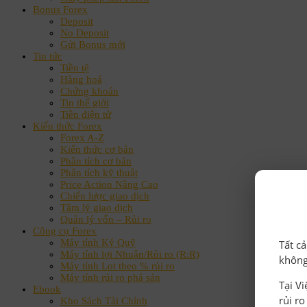
Bonus Forex
Deposit
No Deposit
Gửi Bonus mới
Tin tức
Tiền tệ
Hàng hoá
Chứng khoán
Tin thế giới
Tiền điện tử
Kiến thức Forex
Forex A-Z
Kiến thức cơ bản
Phân tích cơ bản
Phân tích kỹ thuật
Price Action Nâng Cao
Chiến lược giao dịch
Tâm lý giao dịch
Quản lý vốn – Rủi ro
Công cụ Forex
Máy tính Ký Quỹ
Tất c
Máy tính lợi Nhuận/Rủi ro (R:R)
không
Máy tính Lot theo % rủi ro
Máy tính rủi ro phá sản
Tại V
Ebook
rủi r
Kho Sách Tài Chính