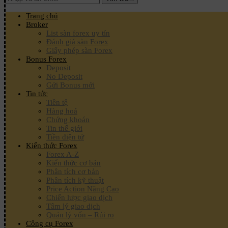
Trang chủ
Broker
List sàn forex uy tín
Đánh giá sàn Forex
Giấy phép sàn Forex
Bonus Forex
Deposit
No Deposit
Gửi Bonus mới
Tin tức
Tiền tệ
Hàng hoá
Chứng khoán
Tin thế giới
Tiền điện tử
Kiến thức Forex
Forex A-Z
Kiến thức cơ bản
Phân tích cơ bản
Phân tích kỹ thuật
Price Action Nâng Cao
Chiến lược giao dịch
Tâm lý giao dịch
Quản lý vốn – Rủi ro
Công cụ Forex