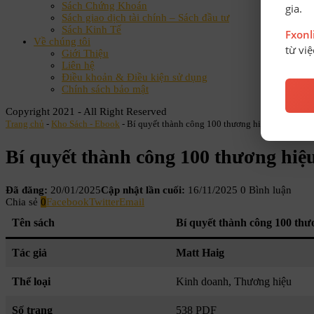
Sách Chứng Khoán
gia.
Sách giao dịch tài chính – Sách đầu tư
Sách Kinh Tế
Fxon
Về chúng tôi
từ vi
Giới Thiệu
Liên hệ
Điều khoản & Điều kiện sử dụng
Chính sách bảo mật
Copyright 2021 - All Right Reserved
Trang chủ
-
Kho Sách - Ebook
-
Bí quyết thành công 100 thương hiệu Hàng đầu t
Bí quyết thành công 100 thương hiệ
Đã đăng:
20/01/2025
Cập nhật lần cuối:
16/11/2025
0 Bình luận
Chia sẻ
0
Facebook
Twitter
Email
Tên sách
Bí quyết thành công 100 thư
Tác giả
Matt Haig
Thể loại
Kinh doanh, Thương hiệu
Số trang
538 PDF