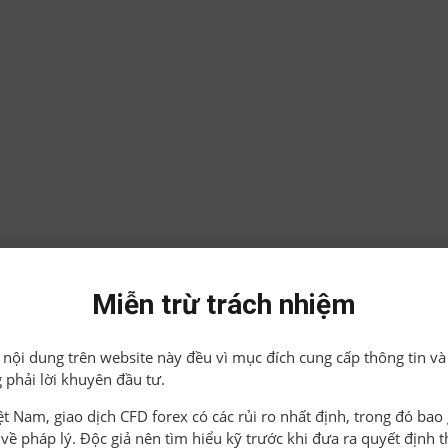
Miễn trừ trách nhiệm
ả nội dung trên website này đều vì mục đích cung cấp thông tin và
 phải lời khuyên đầu tư.
iệt Nam, giao dịch CFD forex có các rủi ro nhất định, trong đó ba
o về pháp lý. Độc giả nên tìm hiểu kỹ trước khi đưa ra quyết định 