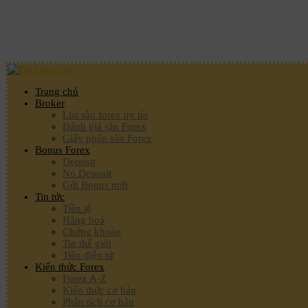
Trang chủ
Broker
List sàn forex uy tín
Đánh giá sàn Forex
Giấy phép sàn Forex
Bonus Forex
Deposit
No Deposit
Gửi Bonus mới
Tin tức
Tiền tệ
Hàng hoá
Chứng khoán
Tin thế giới
Tiền điện tử
Kiến thức Forex
Forex A-Z
Kiến thức cơ bản
Phân tích cơ bản