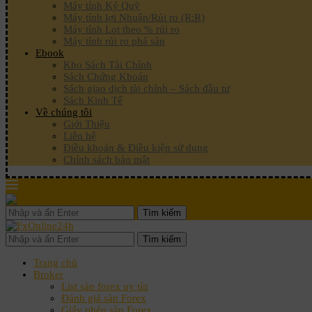
Máy tính Ký Quỹ
Máy tính lợi Nhuận/Rủi ro (R:R)
Máy tính Lot theo % rủi ro
Máy tính rủi ro phá sản
Ebook
Kho Sách Tài Chính
Sách Chứng Khoán
Sách giao dịch tài chính – Sách đầu tư
Sách Kinh Tế
Về chúng tôi
Giới Thiệu
Liên hệ
Điều khoản & Điều kiện sử dụng
Chính sách bảo mật
Tìm kiếm
Tìm kiếm
Trang chủ
Broker
List sàn forex uy tín
Đánh giá sàn Forex
Giấy phép sàn Forex