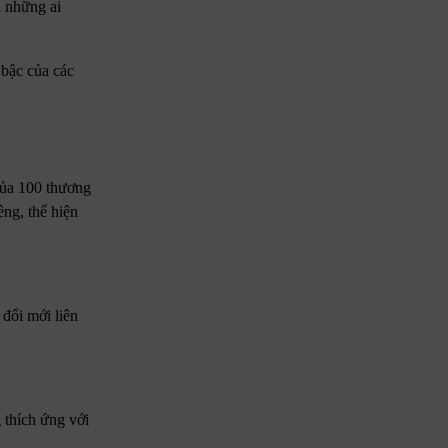
à những ai
bậc của các
 của 100 thương
ng, thể hiện
 đổi mới liên
 thích ứng với