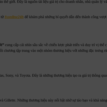
 thế giới. Đây là nguồn tài liệu giá trị cho doanh nhân, nhà quản lý v
từ
fxonline24h
để khám phá những bí quyết dẫn đến thành công vượt 
ới”
cung cấp cái nhìn sâu sắc về chiến lược phát triển và duy trì vị thế
mỗi chương tập trung vào một nhóm thương hiệu với những đặc trưng riê
s, Sony, và Toyota. Đây là những thương hiệu tạo ra giá trị thông qua
và Gillette. Những thương hiệu này nổi bật nhờ sự táo bạo và khả năng