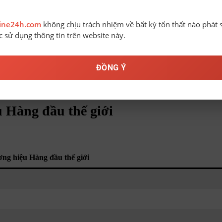
line24h.com
không chịu trách nhiệm về bất kỳ tổn thất nào phát 
ệc sử dụng thông tin trên website này.
ĐỒNG Ý
hế giới
u Hàng đầu thế giới
ơng hiệu Hàng đầu thế giới