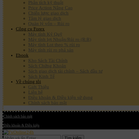
Phân tích kỹ thuật
Price Action Nâng Cao
Chiến lược giao dịch
Tâm lý giao dịch
Quản lý vốn – Rủi ro
Công cụ Forex
Máy tính Ký Quỹ
Máy tính lợi Nhuận/Rủi ro (R:R)
Máy tính Lot theo % rủi ro
Máy tính rủi ro phá sản
Ebook
Kho Sách Tài Chính
Sách Chứng Khoán
Sách giao dịch tài chính – Sách đầu tư
Sách Kinh Tế
Về chúng tôi
Giới Thiệu
Liên hệ
Điều khoản & Điều kiện sử dụng
Chính sách bảo mật
Chính sách bảo mật
Điều khoản & Điều kiện
Tìm kiếm